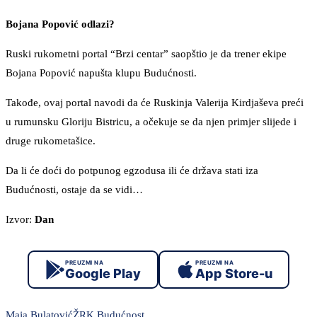
Bojana Popović odlazi?
Ruski rukometni portal “Brzi centar” saopštio je da trener ekipe
Bojana Popović napušta klupu Budućnosti.
Takođe, ovaj portal navodi da će Ruskinja Valerija Kirdjaševa preći
u rumunsku Gloriju Bistricu, a očekuje se da njen primjer slijede i
druge rukometašice.
Da li će doći do potpunog egzodusa ili će država stati iza
Budućnosti, ostaje da se vidi…
Izvor:
Dan
PREUZMI NA
PREUZMI NA
Google Play
App Store-u
Maja Bulatović
ŽRK Budućnost