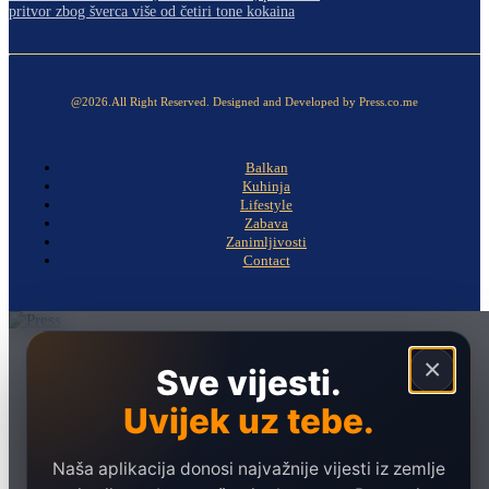
pritvor zbog šverca više od četiri tone kokaina
@2026.All Right Reserved. Designed and Developed by Press.co.me
Balkan
Kuhinja
Lifestyle
Zabava
Zanimljivosti
Contact
Naslovna
×
Sve vijesti.
Politika
Uvijek uz tebe.
Društvo
Hronika
Naša aplikacija donosi najvažnije vijesti iz zemlje
Ekonomija