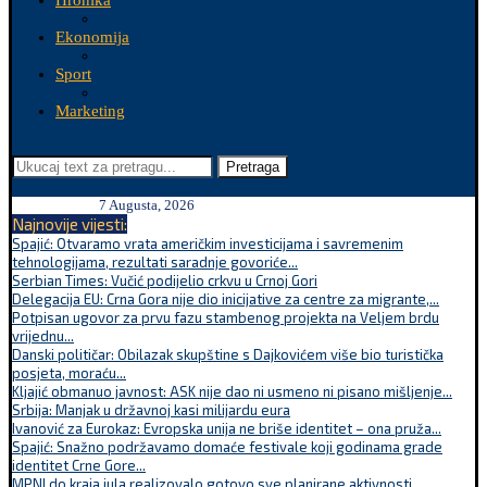
Hronika
Ekonomija
Sport
Marketing
Pretraga
7 Augusta, 2026
Najnovije vijesti:
Spajić: Otvaramo vrata američkim investicijama i savremenim
tehnologijama, rezultati saradnje govoriće...
Serbian Times: Vučić podijelio crkvu u Crnoj Gori
Delegacija EU: Crna Gora nije dio inicijative za centre za migrante,...
Potpisan ugovor za prvu fazu stambenog projekta na Veljem brdu
vrijednu...
Danski političar: Obilazak skupštine s Dajkovićem više bio turistička
posjeta, moraću...
Kljajić obmanuo javnost: ASK nije dao ni usmeno ni pisano mišljenje...
Srbija: Manjak u državnoj kasi milijardu eura
Ivanović za Eurokaz: Evropska unija ne briše identitet – ona pruža...
Spajić: Snažno podržavamo domaće festivale koji godinama grade
identitet Crne Gore...
MPNI do kraja jula realizovalo gotovo sve planirane aktivnosti