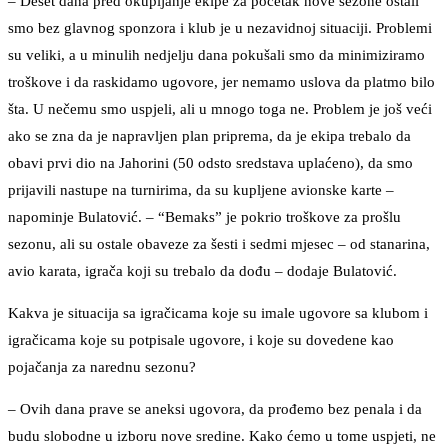
– Deset dana pred okupljanje ekipe za početak nove sezone ostali
smo bez glavnog sponzora i klub je u nezavidnoj situaciji. Problemi
su veliki, a u minulih nedjelju dana pokušali smo da minimiziramo
troškove i da raskidamo ugovore, jer nemamo uslova da platmo bilo
šta. U nečemu smo uspjeli, ali u mnogo toga ne. Problem je još veći
ako se zna da je napravljen plan priprema, da je ekipa trebalo da
obavi prvi dio na Jahorini (50 odsto sredstava uplaćeno), da smo
prijavili nastupe na turnirima, da su kupljene avionske karte –
napominje Bulatović. – “Bemaks” je pokrio troškove za prošlu
sezonu, ali su ostale obaveze za šesti i sedmi mjesec – od stanarina,
avio karata, igrača koji su trebalo da dođu – dodaje Bulatović.
Kakva je situacija sa igračicama koje su imale ugovore sa klubom i
igračicama koje su potpisale ugovore, i koje su dovedene kao
pojačanja za narednu sezonu?
– Ovih dana prave se aneksi ugovora, da prođemo bez penala i da
budu slobodne u izboru nove sredine. Kako ćemo u tome uspjeti, ne