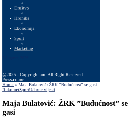
Društvo
Hronika
Ekonomija
Sport
Marketing
7 Augusta, 2026
@2025 - Copyright and All Right Reserved
Press.co.me
Home
»
Maja Bulatović: ŽRK ”Budućnost” se gasi
Rukomet
Sport
Udarne vijesti
Maja Bulatović: ŽRK ”Budućnost” se
gasi