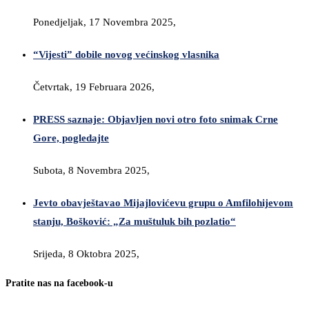
Ponedjeljak, 17 Novembra 2025,
“Vijesti” dobile novog većinskog vlasnika
Četvrtak, 19 Februara 2026,
PRESS saznaje: Objavljen novi otro foto snimak Crne
Gore, pogledajte
Subota, 8 Novembra 2025,
Jevto obavještavao Mijajlovićevu grupu o Amfilohijevom
stanju, Bošković: „Za muštuluk bih pozlatio“
Srijeda, 8 Oktobra 2025,
Pratite nas na facebook-u