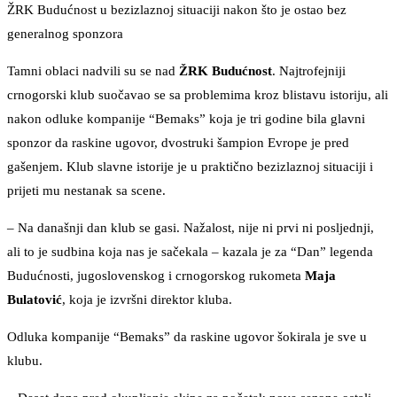
ŽRK Budućnost u bezizlaznoj situaciji nakon što je ostao bez
generalnog sponzora
Tamni oblaci nadvili su se nad
ŽRK Budućnost
. Najtrofejniji
crnogorski klub suočavao se sa problemima kroz blistavu istoriju, ali
nakon odluke kompanije “Bemaks” koja je tri godine bila glavni
sponzor da raskine ugovor, dvostruki šampion Evrope je pred
gašenjem. Klub slavne istorije je u praktično bezizlaznoj situaciji i
prijeti mu nestanak sa scene.
– Na današnji dan klub se gasi. Nažalost, nije ni prvi ni posljednji,
ali to je sudbina koja nas je sačekala – kazala je za “Dan” legenda
Budućnosti, jugoslovenskog i crnogorskog rukometa
Maja
Bulatović
, koja je izvršni direktor kluba.
Odluka kompanije “Bemaks” da raskine ugovor šokirala je sve u
klubu.