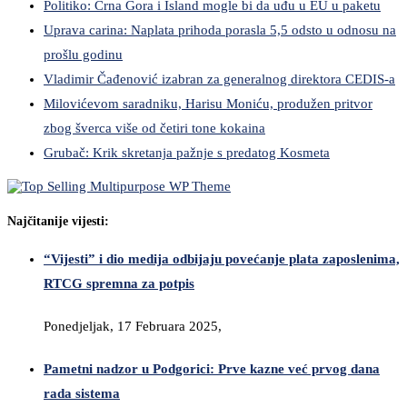
Politiko: Crna Gora i Island mogle bi da uđu u EU u paketu
Uprava carina: Naplata prihoda porasla 5,5 odsto u odnosu na
prošlu godinu
Vladimir Čađenović izabran za generalnog direktora CEDIS-a
Milovićevom saradniku, Harisu Moniću, produžen pritvor
zbog šverca više od četiri tone kokaina
Grubač: Krik skretanja pažnje s predatog Kosmeta
Najčitanije vijesti:
“Vijesti” i dio medija odbijaju povećanje plata zaposlenima,
RTCG spremna za potpis
Ponedjeljak, 17 Februara 2025,
Pametni nadzor u Podgorici: Prve kazne već prvog dana
rada sistema