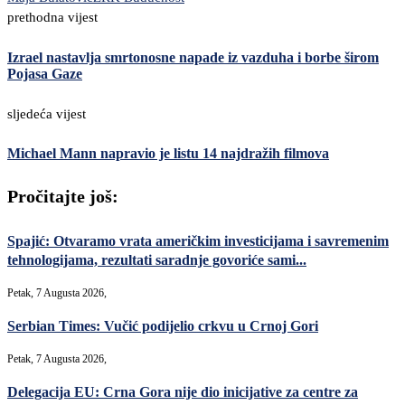
prethodna vijest
Izrael nastavlja smrtonosne napade iz vazduha i borbe širom
Pojasa Gaze
sljedeća vijest
Michael Mann napravio je listu 14 najdražih filmova
Pročitajte još:
Spajić: Otvaramo vrata američkim investicijama i savremenim
tehnologijama, rezultati saradnje govoriće sami...
Petak, 7 Augusta 2026,
Serbian Times: Vučić podijelio crkvu u Crnoj Gori
Petak, 7 Augusta 2026,
Delegacija EU: Crna Gora nije dio inicijative za centre za