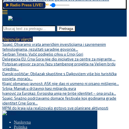
▶️ Radio Press LIVE!
🔊
Pretraga
Najnovije vijesti:
Spajić: Otvaramo vrata američkim investicijama i savremenim
tehnologijama, rezultati saradnje govoriće...
Serbian Times: Vučić podijelio crkvu u Crnoj Gori
Delegacija EU: Crna Gora nije dio inicijative za centre za migrante,...
Potpisan ugovor za prvu fazu stambenog projekta na Veljem brdu
vrijednu...
Danski političar: Obilazak skupštine s Dajkovićem više bio turistička
posjeta, moraću...
Kljajić obmanuo javnost: ASK nije dao ni usmeno ni pisano mišljenje...
Srbija: Manjak u državnoj kasi milijardu eura
Ivanović za Eurokaz: Evropska unija ne briše identitet – ona pruža...
Spajić: Snažno podržavamo domaće festivale koji godinama grade
identitet Crne Gore...
MPNI do kraja jula realizovalo gotovo sve planirane aktivnosti
Naslovna
Politika