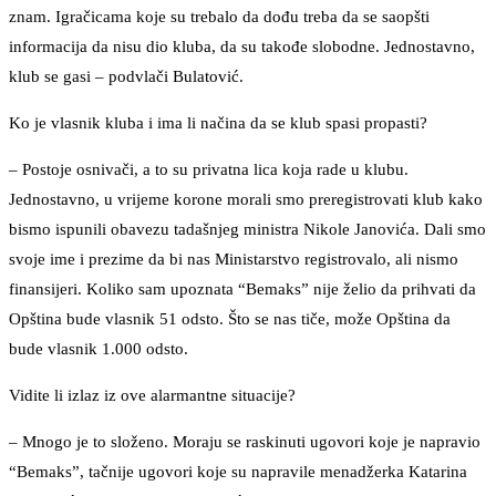
znam. Igračicama koje su trebalo da dođu treba da se saopšti
informacija da nisu dio kluba, da su takođe slobodne. Jednostavno,
klub se gasi – podvlači Bulatović.
Ko je vlasnik kluba i ima li načina da se klub spasi propasti?
– Postoje osnivači, a to su privatna lica koja rade u klubu.
Jednostavno, u vrijeme korone morali smo preregistrovati klub kako
bismo ispunili obavezu tadašnjeg ministra Nikole Janovića. Dali smo
svoje ime i prezime da bi nas Ministarstvo registrovalo, ali nismo
finansijeri. Koliko sam upoznata “Bemaks” nije želio da prihvati da
Opština bude vlasnik 51 odsto. Što se nas tiče, može Opština da
bude vlasnik 1.000 odsto.
Vidite li izlaz iz ove alarmantne situacije?
– Mnogo je to složeno. Moraju se raskinuti ugovori koje je napravio
“Bemaks”, tačnije ugovori koje su napravile menadžerka Katarina