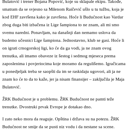
Bulatović i trener Bojana Popović, koje su sklapale ekipu. Takođe,
smatram da se svjesno sa Milenom Raičević ušlo u tu tužbu, koja je
kod EHF završena kako je završena. Hoće li Budućnost kao Vardar
zbog duga biti izbačena iz Lige šampiona to ne znam, ali mi smo
svemu naredni. Ponavljam, na današnji dan nemamo uslova da
budemo učesnici Lige šampiona. Jednostavno, klub se gasi. Hoće li
on igrati crnogorskoj ligi, ko će da ga vodi, ja ne znam ovog
trenutka, ali imamo obaveze iz šestog i sedmog mjeseca prema
zaposlenima i povjeriocima koje moramo da regulišemo. Igračicama
u ponedjeljak treba se saopšti da im se raskidaju ugovori, ali ja ne
znam ko će to da to kaže, jer ja nisam finansijer – zaključila je Maja
Bulatović.
ŽRK Budućnost je u problemu. ŽRK Budućnost ne pamti teže
trenutke. Dvostruki prvak Evrope je dotakao dno.
I zato neko mora da reaguje. Opština i država su na potezu. ŽRK
Budućnost ne smije da se pusti niz vodu i da nestane sa scene.