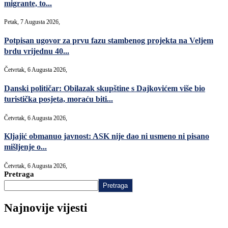
migrante, to...
Petak, 7 Augusta 2026,
Potpisan ugovor za prvu fazu stambenog projekta na Veljem
brdu vrijednu 40...
Četvrtak, 6 Augusta 2026,
Danski političar: Obilazak skupštine s Dajkovićem više bio
turistička posjeta, moraću biti...
Četvrtak, 6 Augusta 2026,
Kljajić obmanuo javnost: ASK nije dao ni usmeno ni pisano
mišljenje o...
Četvrtak, 6 Augusta 2026,
Pretraga
Pretraga
Najnovije vijesti