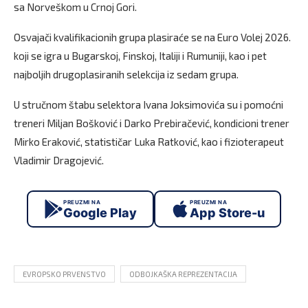
sa Norveškom u Crnoj Gori.
Osvajači kvalifikacionih grupa plasiraće se na Euro Volej 2026.
koji se igra u Bugarskoj, Finskoj, Italiji i Rumuniji, kao i pet
najboljih drugoplasiranih selekcija iz sedam grupa.
U stručnom štabu selektora Ivana Joksimovića su i pomoćni
treneri Miljan Bošković i Darko Prebiračević, kondicioni trener
Mirko Eraković, statističar Luka Ratković, kao i fizioterapeut
Vladimir Dragojević.
PREUZMI NA
PREUZMI NA
Google Play
App Store-u
EVROPSKO PRVENSTVO
ODBOJKAŠKA REPREZENTACIJA