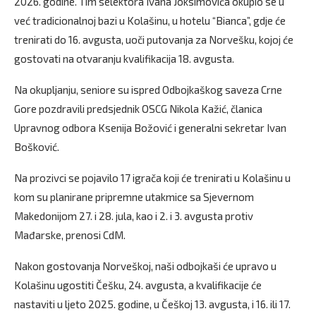
2026. godine. Tim selektora Ivana Joksimovića okupio se u
već tradicionalnoj bazi u Kolašinu, u hotelu “Bianca”, gdje će
trenirati do 16. avgusta, uoči putovanja za Norvešku, kojoj će
gostovati na otvaranju kvalifikacija 18. avgusta.
Na okupljanju, seniore su ispred Odbojkaškog saveza Crne
Gore pozdravili predsjednik OSCG Nikola Kažić, članica
Upravnog odbora Ksenija Božović i generalni sekretar Ivan
Bošković.
Na prozivci se pojavilo 17 igrača koji će trenirati u Kolašinu u
kom su planirane pripremne utakmice sa Sjevernom
Makedonijom 27. i 28. jula, kao i 2. i 3. avgusta protiv
Mađarske, prenosi CdM.
Nakon gostovanja Norveškoj, naši odbojkaši će upravo u
Kolašinu ugostiti Češku, 24. avgusta, a kvalifikacije će
nastaviti u ljeto 2025. godine, u Češkoj 13. avgusta, i 16. ili 17.