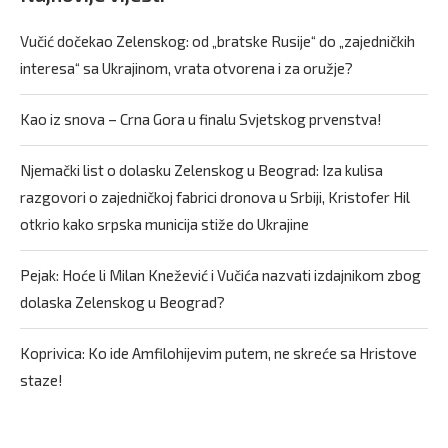
Vučić dočekao Zelenskog: od „bratske Rusije“ do „zajedničkih
interesa“ sa Ukrajinom, vrata otvorena i za oružje?
Kao iz snova – Crna Gora u finalu Svjetskog prvenstva!
Njemački list o dolasku Zelenskog u Beograd: Iza kulisa
razgovori o zajedničkoj fabrici dronova u Srbiji, Kristofer Hil
otkrio kako srpska municija stiže do Ukrajine
Pejak: Hoće li Milan Knežević i Vučića nazvati izdajnikom zbog
dolaska Zelenskog u Beograd?
Koprivica: Ko ide Amfilohijevim putem, ne skreće sa Hristove
staze!