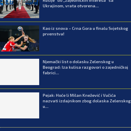
Rusije“ do „zajedničkih interesa“ sa
Ukrajinom, vrata otvorena...
Kao iz snova – Crna Gora u finalu Svjetskog
prvenstva!
Njemački list o dolasku Zelenskog u
Beograd: Iza kulisa razgovori o zajedničkoj
fabrici...
Pejak: Hoće li Milan Knežević i Vučića
nazvati izdajnikom zbog dolaska Zelenskog
u...