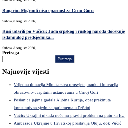
Subota, 8 Augusta 2026,
Bugarin: Migranti nisu opasnost za Crnu Goru
Subota, 8 Augusta 2026,
Rusi udarili po Vučiću: Juda srpskog i ruskog naroda dočekuje
izdahnulog predsjednika...
Subota, 8 Augusta 2026,
Pretraga
Pretraga
Najnovije vijesti
Vrijedna donacija Ministarstva prosvjete, nauke i inovacija
obrazovno-vaspitnim ustanovama u Crnoj Gori
Poslanica jajima gađala Aljbina Kurtija, opet prekinuta
konstitutivna sjednica parlamenta u Prištini
Vučić: Ukrajini nikada nećemo praviti problem na putu ka EU
Ambasada Ukrajine u Hrvatskoj proslavlja Oluju, dok Vučić