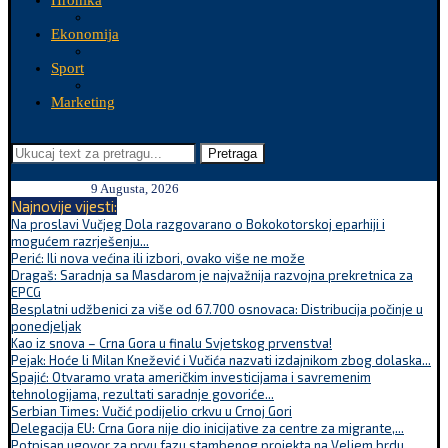
Hronika
Ekonomija
Sport
Marketing
Pretraga
9 Augusta, 2026
Najnovije vijesti:
Na proslavi Vučjeg Dola razgovarano o Bokokotorskoj eparhiji i
mogućem razrješenju...
Perić: Ili nova većina ili izbori, ovako više ne može
Dragaš: Saradnja sa Masdarom je najvažnija razvojna prekretnica za
EPCG
Besplatni udžbenici za više od 67.700 osnovaca: Distribucija počinje u
ponedjeljak
Kao iz snova – Crna Gora u finalu Svjetskog prvenstva!
Pejak: Hoće li Milan Knežević i Vučića nazvati izdajnikom zbog dolaska...
Spajić: Otvaramo vrata američkim investicijama i savremenim
tehnologijama, rezultati saradnje govoriće...
Serbian Times: Vučić podijelio crkvu u Crnoj Gori
Delegacija EU: Crna Gora nije dio inicijative za centre za migrante,...
Potpisan ugovor za prvu fazu stambenog projekta na Veljem brdu