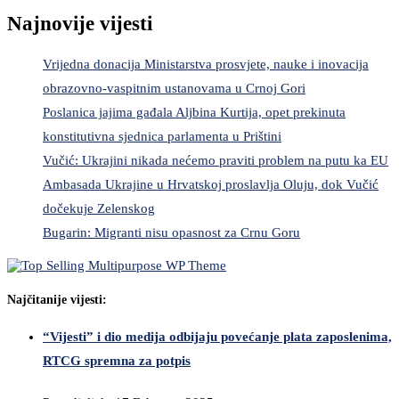
Najnovije vijesti
Vrijedna donacija Ministarstva prosvjete, nauke i inovacija
obrazovno-vaspitnim ustanovama u Crnoj Gori
Poslanica jajima gađala Aljbina Kurtija, opet prekinuta
konstitutivna sjednica parlamenta u Prištini
Vučić: Ukrajini nikada nećemo praviti problem na putu ka EU
Ambasada Ukrajine u Hrvatskoj proslavlja Oluju, dok Vučić
dočekuje Zelenskog
Bugarin: Migranti nisu opasnost za Crnu Goru
Najčitanije vijesti:
“Vijesti” i dio medija odbijaju povećanje plata zaposlenima,
RTCG spremna za potpis