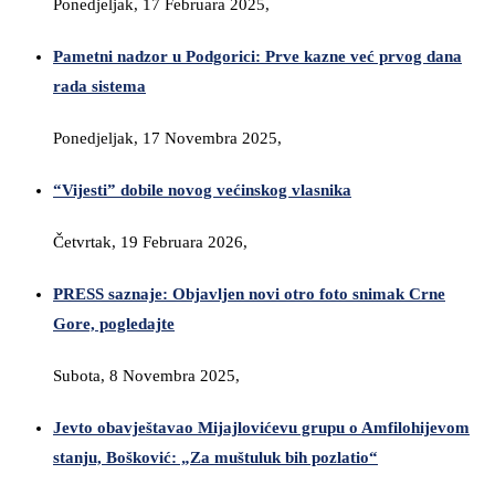
Ponedjeljak, 17 Februara 2025,
Pametni nadzor u Podgorici: Prve kazne već prvog dana
rada sistema
Ponedjeljak, 17 Novembra 2025,
“Vijesti” dobile novog većinskog vlasnika
Četvrtak, 19 Februara 2026,
PRESS saznaje: Objavljen novi otro foto snimak Crne
Gore, pogledajte
Subota, 8 Novembra 2025,
Jevto obavještavao Mijajlovićevu grupu o Amfilohijevom
stanju, Bošković: „Za muštuluk bih pozlatio“