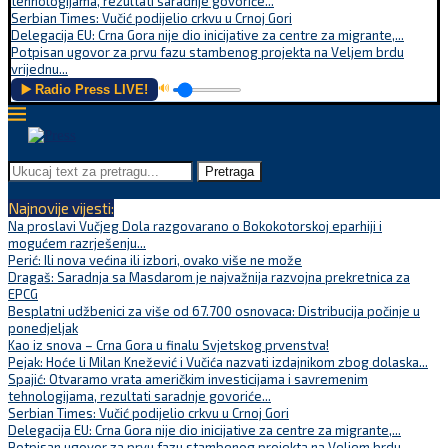
tehnologijama, rezultati saradnje govoriće...
Serbian Times: Vučić podijelio crkvu u Crnoj Gori
Delegacija EU: Crna Gora nije dio inicijative za centre za migrante,...
Potpisan ugovor za prvu fazu stambenog projekta na Veljem brdu
vrijednu...
▶️ Radio Press LIVE!
🔊
Pretraga
Najnovije vijesti:
Na proslavi Vučjeg Dola razgovarano o Bokokotorskoj eparhiji i
mogućem razrješenju...
Perić: Ili nova većina ili izbori, ovako više ne može
Dragaš: Saradnja sa Masdarom je najvažnija razvojna prekretnica za
EPCG
Besplatni udžbenici za više od 67.700 osnovaca: Distribucija počinje u
ponedjeljak
Kao iz snova – Crna Gora u finalu Svjetskog prvenstva!
Pejak: Hoće li Milan Knežević i Vučića nazvati izdajnikom zbog dolaska...
Spajić: Otvaramo vrata američkim investicijama i savremenim
tehnologijama, rezultati saradnje govoriće...
Serbian Times: Vučić podijelio crkvu u Crnoj Gori
Delegacija EU: Crna Gora nije dio inicijative za centre za migrante,...
Potpisan ugovor za prvu fazu stambenog projekta na Veljem brdu