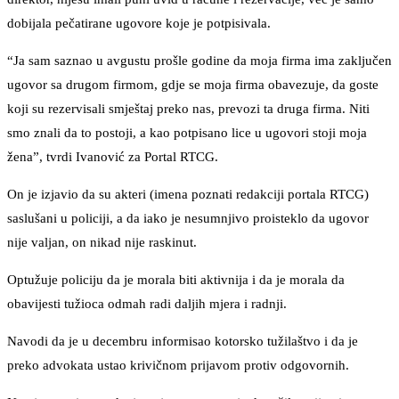
dobijala pečatirane ugovore koje je potpisivala.
“Ja sam saznao u avgustu prošle godine da moja firma ima zaključen
ugovor sa drugom firmom, gdje se moja firma obavezuje, da goste
koji su rezervisali smještaj preko nas, prevozi ta druga firma. Niti
smo znali da to postoji, a kao potpisano lice u ugovori stoji moja
žena”, tvrdi Ivanović za Portal RTCG.
On je izjavio da su akteri (imena poznati redakciji portala RTCG)
saslušani u policiji, a da iako je nesumnjivo proisteklo da ugovor
nije valjan, on nikad nije raskinut.
Optužuje policiju da je morala biti aktivnija i da je morala da
obavijesti tužioca odmah radi daljih mjera i radnji.
Navodi da je u decembru informisao kotorsko tužilaštvo i da je
preko advokata ustao krivičnom prijavom protiv odgovornih.