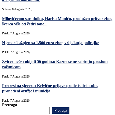
Subota, 8 Augusta 2026,
Milovićevom saradniku, Harisu Moniću, produžen pritvor zbog
šverca više od četiri tone...
Petak, 7 Augusta 2026,
Njemac kažnjen sa 1.500 eura zbog vrijeđanja policajke
Petak, 7 Augusta 2026,
Zvicer neće robijati 56 godina: Kazne se ne sabiraju prostom
računicom
Petak, 7 Augusta 2026,
Pretresi na sjeveru: Krivične prijave protiv četiri osobe,
pronađeni oružje i municija
Petak, 7 Augusta 2026,
Pretraga
Pretraga