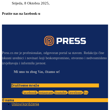
Srijeda, 8 Oktobra 2025,
Pratite nas na facebook-u
Press.co.me je profesionalan, odgovoran portal sa stavom. Redakciju čine
iskusni urednici i novinari koji beskompromisno, otvoreno i nedvosmisleno
izvještavaju i informišu javnost.
Mi smo tu zbog Vas, čitamo se!
Društvene mreže
Facebook
Instagram
Youtube
Envelope
Rss
O nama
Uslovi korišćenja