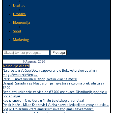
Društvo
Hronika
Ekonomija
Sport
Marketing
Pretraga
9 Augusta, 2026
Najnovije vijesti:
Na proslavi Vučjeg Dola razgovarano o Bokokotorskoj eparhiji i
mogućem razrješenju...
Perić: Ili nova većina ili izbori, ovako više ne može
Dragaš: Saradnja sa Masdarom je najvažnija razvojna prekretnica za
EPCG
Besplatni udžbenici za više od 67.700 osnovaca: Distribucija počinje u
ponedjeljak
Kao iz snova – Crna Gora u finalu Svjetskog prvenstva!
Pejak: Hoće li Milan Knežević i Vučića nazvati izdajnikom zbog dolaska...
Spajić: Otvaramo vrata američkim investicijama i savremenim