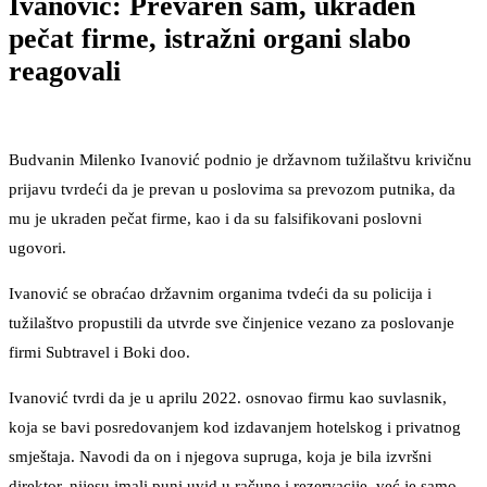
Ivanović: Prevaren sam, ukraden
pečat firme, istražni organi slabo
reagovali
Budvanin Milenko Ivanović podnio je državnom tužilaštvu krivičnu
prijavu tvrdeći da je prevan u poslovima sa prevozom putnika, da
mu je ukraden pečat firme, kao i da su falsifikovani poslovni
ugovori.
Ivanović se obraćao državnim organima tvdeći da su policija i
tužilaštvo propustili da utvrde sve činjenice vezano za poslovanje
firmi Subtravel i Boki doo.
Ivanović tvrdi da je u aprilu 2022. osnovao firmu kao suvlasnik,
koja se bavi posredovanjem kod izdavanjem hotelskog i privatnog
smještaja. Navodi da on i njegova supruga, koja je bila izvršni
direktor, nijesu imali puni uvid u račune i rezervacije, već je samo