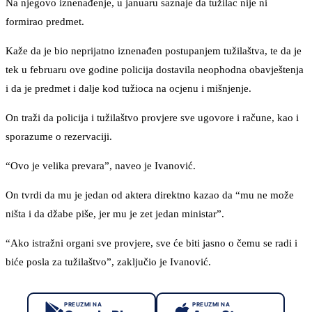
Na njegovo iznenađenje, u januaru saznaje da tužilac nije ni
formirao predmet.
Kaže da je bio neprijatno iznenađen postupanjem tužilaštva, te da je
tek u februaru ove godine policija dostavila neophodna obavještenja
i da je predmet i dalje kod tužioca na ocjenu i mišnjenje.
On traži da policija i tužilaštvo provjere sve ugovore i račune, kao i
sporazume o rezervaciji.
“Ovo je velika prevara”, naveo je Ivanović.
On tvrdi da mu je jedan od aktera direktno kazao da “mu ne može
ništa i da džabe piše, jer mu je zet jedan ministar”.
“Ako istražni organi sve provjere, sve će biti jasno o čemu se radi i
biće posla za tužilaštvo”, zaključio je Ivanović.
PREUZMI NA
PREUZMI NA