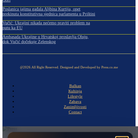
Gori
Poslanica jajima gađala Aljbina Kurtija, opet
prekinuta konstitutivna sjednica parlamenta u Prištini
Vučić: Ukrajini nikada nećemo praviti problem na
putu ka EU
Ambasada Ukrajine u Hrvatskoj proslavlja Oluju,
dok Vučić dočekuje Zelenskog
@2026.All Right Reserved. Designed and Developed by Press.co.me
Balkan
Kuhinja
Lifestyle
Zabava
Zanimljivosti
Contact