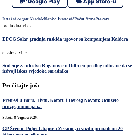
Google Play
App Store-u
Istražni organi
Krađa
Milenko Ivanović
Pečat firme
Prevara
prethodna vijest
EPCG Solar gradnja raskida ugovor sa kompanijom Kaldera
sljedeća vijest
Suđenje za ubistvo Roganovića: Odbijen predlog odbrane da se
izdvoji iskaz svjedoka saradnika
Pročitajte još:
Pretresi u Baru, Tivtu, Kotoru i Herceg Novom: Oduzeto
oružje, municija i...
Subota, 8 Augusta 2026,
GP Šćepan Polje: Uhapšen Zećanin, u vozilu pronađeno 20
kilograma marihuane