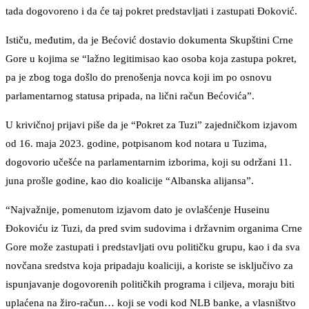
tada dogovoreno i da će taj pokret predstavljati i zastupati Đoković.
Ističu, međutim, da je Bećović dostavio dokumenta Skupštini Crne
Gore u kojima se “lažno legitimisao kao osoba koja zastupa pokret,
pa je zbog toga došlo do prenošenja novca koji im po osnovu
parlamentarnog statusa pripada, na lični račun Bećovića”.
U krivičnoj prijavi piše da je “Pokret za Tuzi” zajedničkom izjavom
od 16. maja 2023. godine, potpisanom kod notara u Tuzima,
dogovorio učešće na parlamentarnim izborima, koji su održani 11.
juna prošle godine, kao dio koalicije “Albanska alijansa”.
“Najvažnije, pomenutom izjavom dato je ovlašćenje Huseinu
Đokoviću iz Tuzi, da pred svim sudovima i državnim organima Crne
Gore može zastupati i predstavljati ovu političku grupu, kao i da sva
novčana sredstva koja pripadaju koaliciji, a koriste se isključivo za
ispunjavanje dogovorenih političkih programa i ciljeva, moraju biti
uplaćena na žiro-račun… koji se vodi kod NLB banke, a vlasništvo