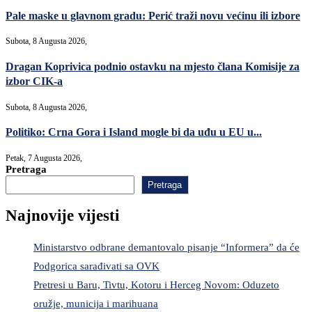
Pale maske u glavnom gradu: Perić traži novu većinu ili izbore
Subota, 8 Augusta 2026,
Dragan Koprivica podnio ostavku na mjesto člana Komisije za
izbor CIK-a
Subota, 8 Augusta 2026,
Politiko: Crna Gora i Island mogle bi da uđu u EU u...
Petak, 7 Augusta 2026,
Pretraga
Pretraga
Najnovije vijesti
Ministarstvo odbrane demantovalo pisanje “Informera” da će
Podgorica sarađivati sa OVK
Pretresi u Baru, Tivtu, Kotoru i Herceg Novom: Oduzeto
oružje, municija i marihuana