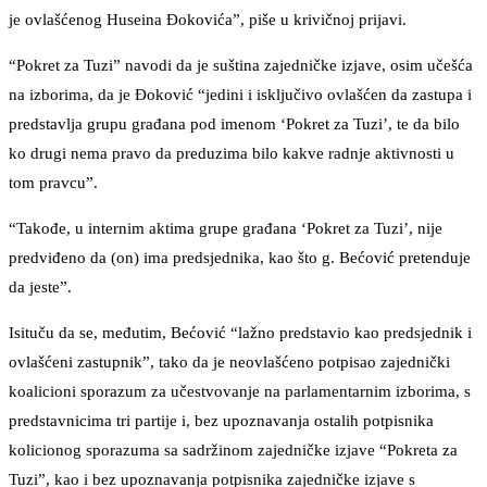
je ovlašćenog Huseina Đokovića”, piše u krivičnoj prijavi.
“Pokret za Tuzi” navodi da je suština zajedničke izjave, osim učešća
na izborima, da je Đoković “jedini i isključivo ovlašćen da zastupa i
predstavlja grupu građana pod imenom ‘Pokret za Tuzi’, te da bilo
ko drugi nema pravo da preduzima bilo kakve radnje aktivnosti u
tom pravcu”.
“Takođe, u internim aktima grupe građana ‘Pokret za Tuzi’, nije
predviđeno da (on) ima predsjednika, kao što g. Bećović pretenduje
da jeste”.
Isituču da se, međutim, Bećović “lažno predstavio kao predsjednik i
ovlašćeni zastupnik”, tako da je neovlašćeno potpisao zajednički
koalicioni sporazum za učestvovanje na parlamentarnim izborima, s
predstavnicima tri partije i, bez upoznavanja ostalih potpisnika
kolicionog sporazuma sa sadržinom zajedničke izjave “Pokreta za
Tuzi”, kao i bez upoznavanja potpisnika zajedničke izjave s