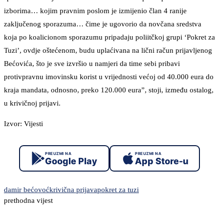
izborima… kojim pravnim poslom je izmijenio član 4 ranije
zaključenog sporazuma… čime je ugovorio da novčana sredstva
koja po koalicionom sporazumu pripadaju poliitčkoj grupi ‘Pokret za
Tuzi’, ovdje oštećenom, budu uplaćivana na lični račun prijavljenog
Bećovića, što je sve izvršio u namjeri da time sebi pribavi
protivpravnu imovinsku korist u vrijednosti većoj od 40.000 eura do
kraja mandata, odnosno, preko 120.000 eura”, stoji, između ostalog,
u krivičnoj prijavi.
Izvor: Vijesti
PREUZMI NA
PREUZMI NA
Google Play
App Store-u
damir bećovoć
krivična prijava
pokret za tuzi
prethodna vijest