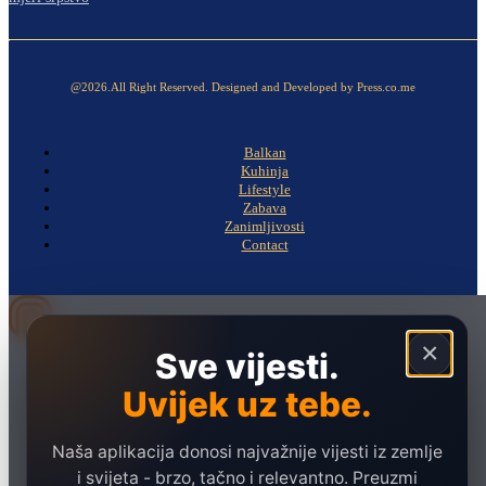
@2026.All Right Reserved. Designed and Developed by Press.co.me
Balkan
Kuhinja
Lifestyle
Zabava
Zanimljivosti
Contact
×
Sve vijesti.
Naslovna
Politika
Uvijek uz tebe.
Društvo
Naša aplikacija donosi najvažnije vijesti iz zemlje
Hronika
i svijeta - brzo, tačno i relevantno. Preuzmi