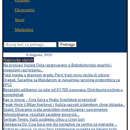
Hronika
Ekonomija
Sport
Marketing
Pretraga
8 Augusta, 2026
Najnovije vijesti:
Na proslavi Vučjeg Dola razgovarano o Bokokotorskoj eparhiji i
mogućem razrješenju...
Pale maske u glavnom gradu: Perić traži novu većinu ili izbore
Dragaš: Saradnja sa Masdarom je najvažnija razvojna prekretnica za
EPCG
Besplatni udžbenici za više od 67.700 osnovaca: Distribucija počinje u
ponedjeljak
Kao iz snova – Crna Gora u finalu Svjetskog prvenstva!
Pejak: Hoće li Milan Knežević i Vučića nazvati izdajnikom zbog dolaska...
Spajić: Otvaramo vrata američkim investicijama i savremenim
tehnologijama, rezultati saradnje govoriće...
Serbian Times: Vučić podijelio crkvu u Crnoj Gori
Delegacija EU: Crna Gora nije dio inicijative za centre za migrante,...
Potpisan ugovor za prvu fazu stambenog projekta na Veljem brdu