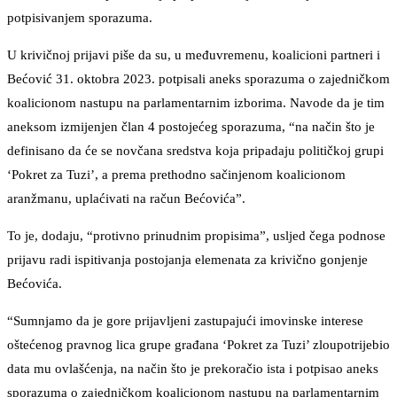
potpisivanjem sporazuma.
U krivičnoj prijavi piše da su, u međuvremenu, koalicioni partneri i
Bećović 31. oktobra 2023. potpisali aneks sporazuma o zajedničkom
koalicionom nastupu na parlamentarnim izborima. Navode da je tim
aneksom izmijenjen član 4 postojećeg sporazuma, “na način što je
definisano da će se novčana sredstva koja pripadaju političkoj grupi
‘Pokret za Tuzi’, a prema prethodno sačinjenom koalicionom
aranžmanu, uplaćivati na račun Bećovića”.
To je, dodaju, “protivno prinudnim propisima”, usljed čega podnose
prijavu radi ispitivanja postojanja elemenata za krivično gonjenje
Bećovića.
“Sumnjamo da je gore prijavljeni zastupajući imovinske interese
oštećenog pravnog lica grupe građana ‘Pokret za Tuzi’ zloupotrijebio
data mu ovlašćenja, na način što je prekoračio ista i potpisao aneks
sporazuma o zajedničkom koalicionom nastupu na parlamentarnim