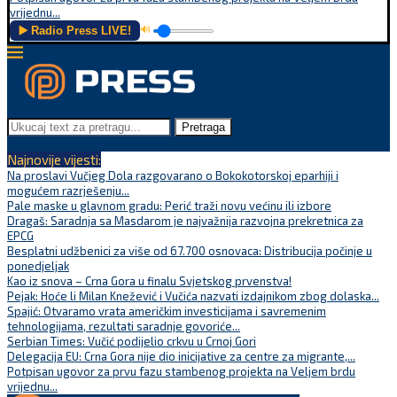
vrijednu...
▶️ Radio Press LIVE!
🔊
Pretraga
Najnovije vijesti:
Na proslavi Vučjeg Dola razgovarano o Bokokotorskoj eparhiji i
mogućem razrješenju...
Pale maske u glavnom gradu: Perić traži novu većinu ili izbore
Dragaš: Saradnja sa Masdarom je najvažnija razvojna prekretnica za
EPCG
Besplatni udžbenici za više od 67.700 osnovaca: Distribucija počinje u
ponedjeljak
Kao iz snova – Crna Gora u finalu Svjetskog prvenstva!
Pejak: Hoće li Milan Knežević i Vučića nazvati izdajnikom zbog dolaska...
Spajić: Otvaramo vrata američkim investicijama i savremenim
tehnologijama, rezultati saradnje govoriće...
Serbian Times: Vučić podijelio crkvu u Crnoj Gori
Delegacija EU: Crna Gora nije dio inicijative za centre za migrante,...
Potpisan ugovor za prvu fazu stambenog projekta na Veljem brdu
vrijednu...