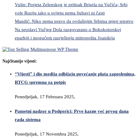
Vulin: Posjeta Zelenskog je pritisak Brisela na Vučića; Srbi
vole Rusiju iako u svijetu nema ljubavi ni časti
Mandić: Niko nema pravo da ovdašnjim Srbima mjeri srpstvo
Na proslavi Vučjeg Dola razgovarano o Bokokotorskoj
eparhiji i mogućem razrješenju mitropolita Joanikija
Najčitanije vijesti:
“Vijesti” i dio medija odbijaju povećanje plata zaposlenima,
RTCG spremna za potpis
Ponedjeljak, 17 Februara 2025,
Pametni nadzor u Podgorici: Prve kazne već prvog dana
rada sistema
Ponedjeljak, 17 Novembra 2025,