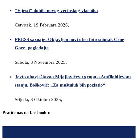
“Vijesti” dobile novog većinskog vlasnika
Četvrtak, 19 Februara 2026,
PRESS saznaje: Objavljen novi otro foto snimak Crne
Gore, pogledajte
Subota, 8 Novembra 2025,
Jevto obavještavao Mijajlovićevu grupu o Amfilohijevom
stanju, Bošković: „Za muštuluk bih pozlatio“
Srijeda, 8 Oktobra 2025,
Pratite nas na facebook-u