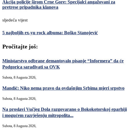
Akcija policije širom Crne Gore: Specijalci angažovani za
pretrese pripadnika klanova
sljedeća vijest
5 najboljih ex-yu rock albuma: Boško Stanojević
Pročitajte još:
Ministarstvo odbrane demantovalo pisanje “Informera” da će
Podgorica sarađivati sa OVK
Subota, 8 Augusta 2026,
Mandić: Niko nema pravo da ovdašnjim Srbima mjeri srpstvo
Subota, 8 Augusta 2026,
Na proslavi Vučjeg Dola razgovarano o Bokokotorskoj eparhiji
i mogućem razrješenju mitropolita...
Subota, 8 Augusta 2026,