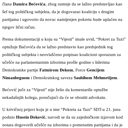
člana
Damira Bećovića
, zbog sumnje da se lažno predstavljao kao
šef tog političkog subjekta, da je dogovarao koaliciju s drugim
partijama i ugovorio da novac namijenjen pokretu bude uplaćen na
njegov lični račun.
Prema dokumentaciji u koju su “Vijesti” imale uvid, “Pokret za Tuzi”
optužuje Baćovića da se lažno predstavio kao predsjednik tog
političkog subjekta i neovlašćeno potpisao koalicioni sporazum za
učešće na parlamentarnim izborima prošle godine s liderima
Demokratske partije
Fatmirom Đekom
, Force
Gencijem
Nimanbeguom
i Demokratskog saveza
Saubihom Mehmetijem
.
Bećović juče za “Vijesti” nije želio da komentariše optužbe
nekadašnjih kolega, poručujući da će se obratiti advokatu.
U krivičnoj prijavi koju je u ime “Pokreta za Tuzi” SDT-u 21. juna
podnio
Husein Đoković
, navodi se da su zajedničkom izjavom kod
notara dogovorili učešće na izborima s pomenutim partijama i da je