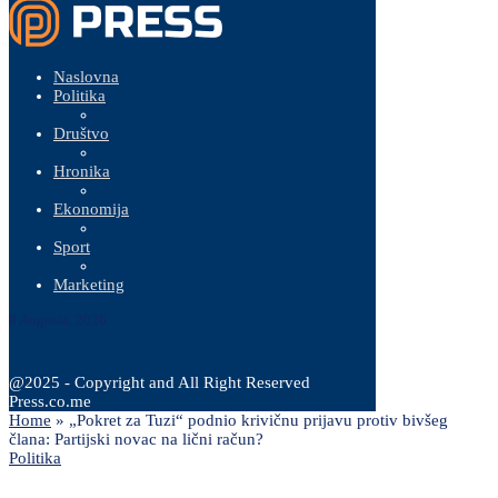
Naslovna
Politika
Društvo
Hronika
Ekonomija
Sport
Marketing
8 Augusta, 2026
@2025 - Copyright and All Right Reserved
Press.co.me
Home
»
„Pokret za Tuzi“ podnio krivičnu prijavu protiv bivšeg
člana: Partijski novac na lični račun?
Politika