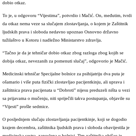
dobio otkaz.
To je, u odgovoru “Vijestima”, potvrdio i Mačić. On, međutim, tvrdi
da otkaz nema veze sa slučajem zlostavljanja, o kojem je Zaštitnik
ljudskih prava i sloboda nedavno upoznao Osnovno državno
tužilaštvo u Kotoru i nadležno Ministarstvo zdravlja.
“Tačno je da je tehničar dobio otkaz zbog razloga zbog kojih se
dobija otkaz, nevezanih za pomenuti slučaj”, odgovorio je Mačić.
Medicinski tehničar Specijalne bolnice za psihijatriju dva puta je
ošamario i više puta fizički zlostavljao pacijentkinju, ali uprava i
zaštitnica prava pacijenata u “Dobroti” nijesu preduzeli ništa u vezi
sa prijavama o mučenju, niti spriječili takva postupanja, objavile su
“Vijesti” prošle sedmice.
O posljednjem slučaju zlostavljanja pacijentkinje, koji se dogodio
krajem decembra, zaštitnika ljudskih prava i sloboda obavijestila je
medicinska sestra, zaposlena u bolnici. Tim zaštitnika obišao je