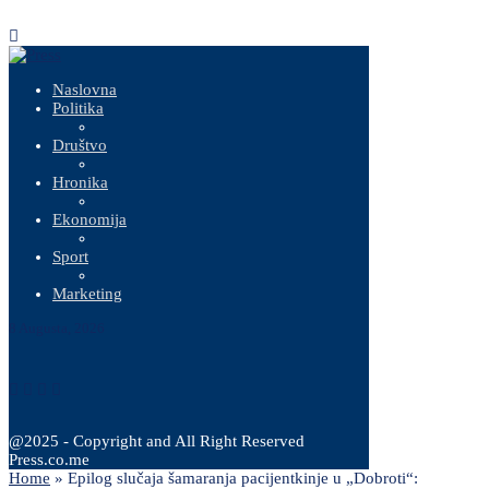
Naslovna
Politika
Društvo
Hronika
Ekonomija
Sport
Marketing
8 Augusta, 2026
@2025 - Copyright and All Right Reserved
Press.co.me
Home
»
Epilog slučaja šamaranja pacijentkinje u „Dobroti“: