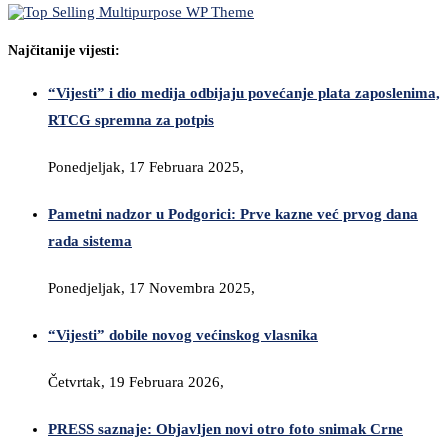
Najčitanije vijesti:
“Vijesti” i dio medija odbijaju povećanje plata zaposlenima,
RTCG spremna za potpis
Ponedjeljak, 17 Februara 2025,
Pametni nadzor u Podgorici: Prve kazne već prvog dana
rada sistema
Ponedjeljak, 17 Novembra 2025,
“Vijesti” dobile novog većinskog vlasnika
Četvrtak, 19 Februara 2026,
PRESS saznaje: Objavljen novi otro foto snimak Crne