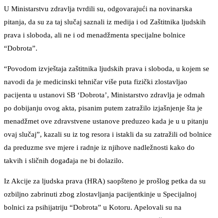
U Ministarstvu zdravlja tvrdili su, odgovarajući na novinarska
pitanja, da su za taj slučaj saznali iz medija i od Zaštitnika ljudskih
prava i sloboda, ali ne i od menadžmenta specijalne bolnice
“Dobrota”.
“Povodom izvještaja zaštitnika ljudskih prava i sloboda, u kojem se
navodi da je medicinski tehničar više puta fizički zlostavljao
pacijenta u ustanovi SB ‘Dobrota’, Ministarstvo zdravlja je odmah
po dobijanju ovog akta, pisanim putem zatražilo izjašnjenje šta je
menadžmet ove zdravstvene ustanove preduzeo kada je u u pitanju
ovaj slučaj”, kazali su iz tog resora i istakli da su zatražili od bolnice
da preduzme sve mjere i radnje iz njihove nadležnosti kako do
takvih i sličnih događaja ne bi dolazilo.
Iz Akcije za ljudska prava (HRA) saopšteno je prošlog petka da su
ozbiljno zabrinuti zbog zlostavljanja pacijentkinje u Specijalnoj
bolnici za psihijatriju “Dobrota” u Kotoru. Apelovali su na