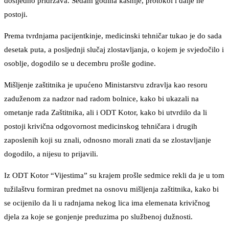
dosljedno pridržava. Sedam godina kasnije, protokol i dalje ne
postoji.
Prema tvrdnjama pacijentkinje, medicinski tehničar tukao je do sada
desetak puta, a posljednji slučaj zlostavljanja, o kojem je svjedočilo i
osoblje, dogodilo se u decembru prošle godine.
Mišljenje zaštitnika je upućeno Ministarstvu zdravlja kao resoru
zaduženom za nadzor nad radom bolnice, kako bi ukazali na
ometanje rada Zaštitnika, ali i ODT Kotor, kako bi utvrdilo da li
postoji krivična odgovornost medicinskog tehničara i drugih
zaposlenih koji su znali, odnosno morali znati da se zlostavljanje
dogodilo, a nijesu to prijavili.
Iz ODT Kotor “Vijestima” su krajem prošle sedmice rekli da je u tom
tužilaštvu formiran predmet na osnovu mišljenja zaštitnika, kako bi
se ocijenilo da li u radnjama nekog lica ima elemenata krivičnog
djela za koje se gonjenje preduzima po službenoj dužnosti.