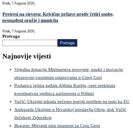
Petak, 7 Augusta 2026,
Pretresi na sjeveru: Krivične prijave protiv četiri osobe,
pronađeni oružje i municija
Petak, 7 Augusta 2026,
Pretraga
Pretraga
Najnovije vijesti
Vrijedna donacija Ministarstva prosvjete, nauke i inovacija
obrazovno-vaspitnim ustanovama u Crnoj Gori
Poslanica jajima gađala Aljbina Kurtija, opet prekinuta
konstitutivna sjednica parlamenta u Prištini
Vučić: Ukrajini nikada nećemo praviti problem na putu ka EU
Ambasada Ukrajine u Hrvatskoj proslavlja Oluju, dok Vučić
dočekuje Zelenskog
Bugarin: Migranti nisu opasnost za Crnu Goru