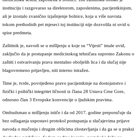
instituciju i razgovarao sa direktorom, zaposlenima, pacijentkinjom,
ali je izostalo zvanično izjašnjenje bolnice, koja u više navrata
tokom prethodnih pet mjeseci toj instituciji nije dozvolila ni uvid u
spise predmeta.
Zaštitnik je, navodi se u mišljenju u koje su “Vijesti” imale uvid,
zaključio da je postupanje medicinskog tehničara suprotno Zakonu o
zaštiti i ostvarivanju prava mentalno oboljelih lica i da slučaj nije
blagovremeno prijavljen, niti interno istražen.
Time je, tvrde, povrijeđeno pravo pacijentkinje na dostojanstvo i
fizički i psihički integritet ličnosti iz člana 28 Ustava Crne Gore,
odnosno član 3 Evropske konvencije o ljudskim pravima.
Ombudsman u mišljenju ističe i da od 2017. godine preporučuje da
bez odlaganja uspostavi protokol postupanja u slučajevima prijave
navoda o mučenju i drugim oblicima zlostavljanja i da ga se u praksi