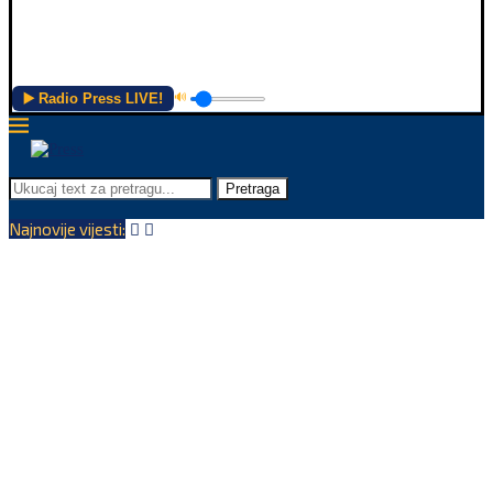
▶️ Radio Press LIVE!
🔊
Pretraga
Najnovije vijesti: