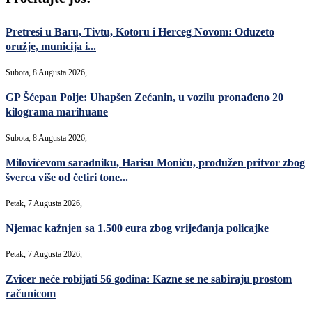
Pretresi u Baru, Tivtu, Kotoru i Herceg Novom: Oduzeto
oružje, municija i...
Subota, 8 Augusta 2026,
GP Šćepan Polje: Uhapšen Zećanin, u vozilu pronađeno 20
kilograma marihuane
Subota, 8 Augusta 2026,
Milovićevom saradniku, Harisu Moniću, produžen pritvor zbog
šverca više od četiri tone...
Petak, 7 Augusta 2026,
Njemac kažnjen sa 1.500 eura zbog vrijeđanja policajke
Petak, 7 Augusta 2026,
Zvicer neće robijati 56 godina: Kazne se ne sabiraju prostom
računicom