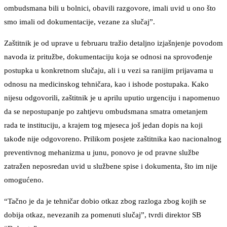
ombudsmana bili u bolnici, obavili razgovore, imali uvid u ono što
smo imali od dokumentacije, vezane za slučaj”.
Zaštitnik je od uprave u februaru tražio detaljno izjašnjenje povodom
navoda iz pritužbe, dokumentaciju koja se odnosi na sprovođenje
postupka u konkretnom slučaju, ali i u vezi sa ranijim prijavama u
odnosu na medicinskog tehničara, kao i ishode postupaka. Kako
nijesu odgovorili, zaštitnik je u aprilu uputio urgenciju i napomenuo
da se nepostupanje po zahtjevu ombudsmana smatra ometanjem
rada te instituciju, a krajem tog mjeseca još jedan dopis na koji
takođe nije odgovoreno. Prilikom posjete zaštitnika kao nacionalnog
preventivnog mehanizma u junu, ponovo je od pravne službe
zatražen neposredan uvid u službene spise i dokumenta, što im nije
omogućeno.
“Tačno je da je tehničar dobio otkaz zbog razloga zbog kojih se
dobija otkaz, nevezanih za pomenuti slučaj”, tvrdi direktor SB