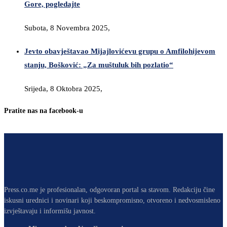
Gore, pogledajte
Subota, 8 Novembra 2025,
Jevto obavještavao Mijajlovićevu grupu o Amfilohijevom
stanju, Bošković: „Za muštuluk bih pozlatio“
Srijeda, 8 Oktobra 2025,
Pratite nas na facebook-u
Press.co.me je profesionalan, odgovoran portal sa stavom. Redakciju čine
iskusni urednici i novinari koji beskompromisno, otvoreno i nedvosmisleno
izvještavaju i informišu javnost.