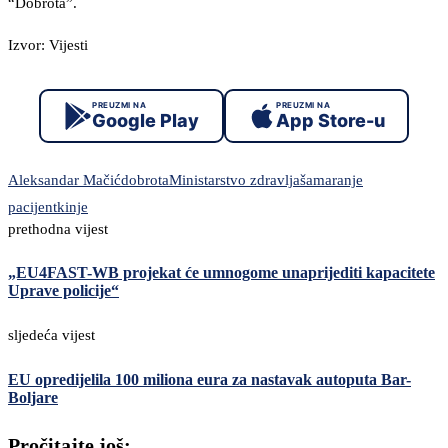
“Dobrota”.
Izvor: Vijesti
PREUZMI NA
PREUZMI NA
Google Play
App Store-u
Aleksandar Mačić
dobrota
Ministarstvo zdravlja
šamaranje
pacijentkinje
prethodna vijest
„EU4FAST-WB projekat će umnogome unaprijediti kapacitete
Uprave policije“
sljedeća vijest
EU opredijelila 100 miliona eura za nastavak autoputa Bar-
Boljare
Pročitajte još: