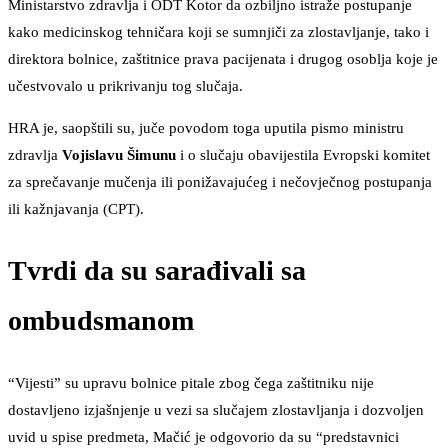
Ministarstvo zdravlja i ODT Kotor da ozbiljno istraže postupanje
kako medicinskog tehničara koji se sumnjiči za zlostavljanje, tako i
direktora bolnice, zaštitnice prava pacijenata i drugog osoblja koje je
učestvovalo u prikrivanju tog slučaja.
HRA je, saopštili su, juče povodom toga uputila pismo ministru
zdravlja
Vojislavu Šimunu
i o slučaju obavijestila Evropski komitet
za sprečavanje mučenja ili ponižavajućeg i nečovječnog postupanja
ili kažnjavanja (CPT).
Tvrdi da su sarađivali sa
ombudsmanom
“Vijesti” su upravu bolnice pitale zbog čega zaštitniku nije
dostavljeno izjašnjenje u vezi sa slučajem zlostavljanja i dozvoljen
uvid u spise predmeta, Mačić je odgovorio da su “predstavnici