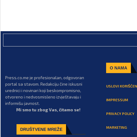
O NAMA
Press.co.me je profesionalan, odgovoran
portal sa stavom. Redakciju čine iskusni
USLOVI KORIŠĆEN
urednici i novinari koji beskompromisno,
otvoreno i nedvosmisleno izvještavaju i
IMPRESSUM
informišu javnost.
Mi smo tu zbog Vas, čitamo se!
PRIVACY POLICY
MARKETING
DRUŠTVENE MREŽE