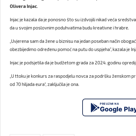
Olivera Injac
.
Injac je kazala da je ponosno što su izdvojili nikad veća sredst
da u svojim poslovnim poduhvatima budu kreativne i hrabre.
„Uvjerena sam da žene u biznisu na jedan poseban način obogaćuju
obezbijedimo određenu pomoć na putu do uspjeha”, kazala je Inj
Injac je podsjetila da je budžetom grada za 2024. godinu opredi
„U ttoku je konkurs za raspodjelu novca za podršku ženskom predu
od 70 hiljada eura“, zaključila je ona.
PREUZMI NA
Google Pla