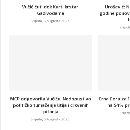
Vučić ćuti dok Kurti krstari
Urošević: 
Gazivodama
godine ponov
Srijeda, 5 Augusta 2026,
Srijed
MCP odgovorila Vučiću: Nedopustivo
Crna Gora za 
političko tumačenje litija i crkvenih
na 54% pr
pitanja
Srijed
Srijeda, 5 Augusta 2026,