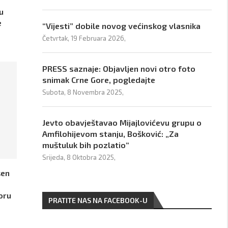
u
e
“Vijesti” dobile novog većinskog vlasnika
Četvrtak, 19 Februara 2026,
PRESS saznaje: Objavljen novi otro foto
snimak Crne Gore, pogledajte
Subota, 8 Novembra 2025,
Jevto obavještavao Mijajlovićevu grupu o
Amfilohijevom stanju, Bošković: „Za
muštuluk bih pozlatio“
Srijeda, 8 Oktobra 2025,
šen
oru
PRATITE NAS NA FACEBOOK-U