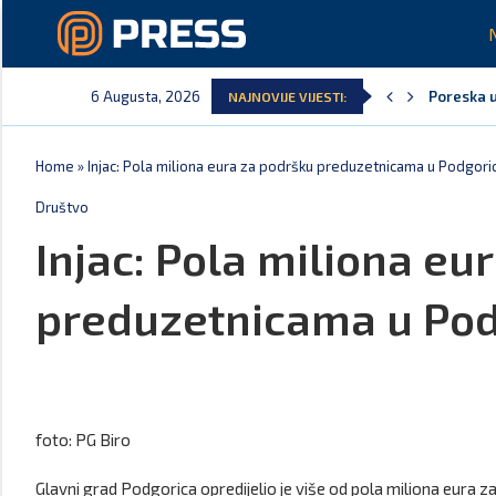
6 Augusta, 2026
Poreska u
NAJNOVIJE VIJESTI:
Laković: 
Crna Gora
Aerodromi
EPCG: Sis
Spajić: C
Home
»
Injac: Pola miliona eura za podršku preduzetnicama u Podgoric
Društvo
Injac: Pola miliona eu
preduzetnicama u Pod
foto: PG Biro
Glavni grad Podgorica opredijelio je više od pola miliona eura