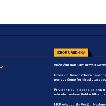
IZBOR UREDNIKA
Vučić ćuti dok Kurti krstari Gaz
JA
Urošević: Nakon izbora naredn
ponovo ćemo formirati vlast be
Prividene dvije osobe koje su u
isticale zastavu Velike Albanije
MCP odgovorila Vučiću: Nedopu