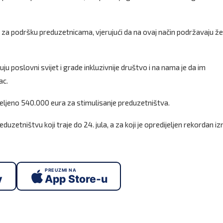
va za podršku preduzetnicama, vjerujući da na ovaj način podržavaju ž
 poslovni svijet i grade inkluzivnije društvo i na nama je da im
ac.
jeljeno 540.000 eura za stimulisanje preduzetništva.
zetništvu koji traje do 24. jula, a za koji je opredijeljen rekordan i
PREUZMI NA
y
App Store-u