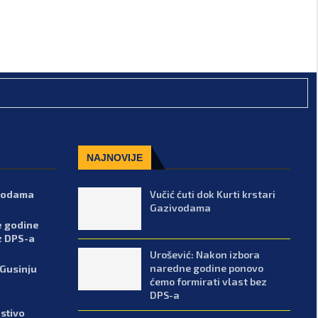
NAJNOVIJE
ivodama
Vučić ćuti dok Kurti krstari
Gazivodama
e godine
z DPS-a
Urošević: Nakon izbora
naredne godine ponovo
 Gusinju
ćemo formirati vlast bez
DPS-a
stivo