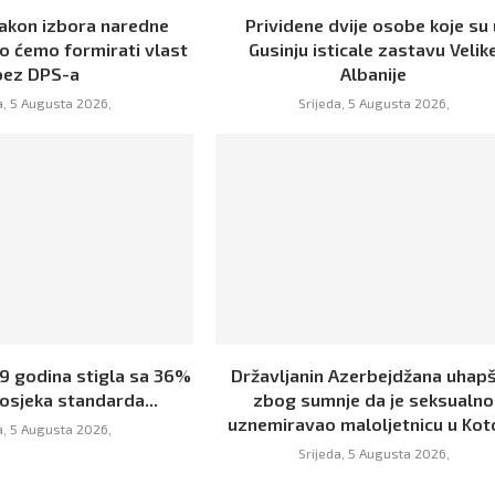
Nakon izbora naredne
Prividene dvije osobe koje su 
o ćemo formirati vlast
Gusinju isticale zastavu Velik
bez DPS-a
Albanije
a, 5 Augusta 2026,
Srijeda, 5 Augusta 2026,
19 godina stigla sa 36%
Državljanin Azerbejdžana uhap
osjeka standarda...
zbog sumnje da je seksualno
uznemiravao maloljetnicu u Kot
a, 5 Augusta 2026,
Srijeda, 5 Augusta 2026,