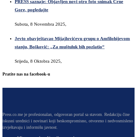
PRESS saznaje: Objavljen novi otro foto snimak Crne
Gore, pogledajte
Subota, 8 Novembra 2025,
Jevto obavještavao Mijajlovićevu grupu o Amfilohijevom
stanju, Bošković: „Za muštuluk bih pozlatio“
Srijeda, 8 Oktobra 2025,
Pratite nas na facebook-u
Press.co.me je profesionalan, odgovoran portal sa stavom. Redakciju čine
iskusni urednici i novinari koji beskompromisno, otvoreno i nedvosmisleno
izvještavaju i informišu javnost.