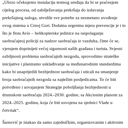
„Ubrzo očekujemo instalaciju testnog uređaja da bi se praćenjem
cijelog procesa, od zabilježavanja prekršaja do izdavanja
prekršajnog naloga, utvrdile sve potrebe za nesmetano uvođenje
ovog sistema u Crnoj Gori. Dodatna urgentna mjera prevencije je i to
što je flota Avio – helikopterske jedinice na raspolaganju
saobraćajnoj policiji za nadzor saobraćaja iz vazduha, čime će se,
vjerujem doprinijeti većoj sigurnosti naših građana i turista. Svjesni
ozbiljnosti problema saobraćajnih nezgoda, sprovodimo strateške
inicijative i planiramo usklađivanje sa međunarodnim standardima
kako bi unaprijedili bezbjednost saobraćaja i uticali na smanjenje
broja saobraćajnih nezgoda sa najtežim posljedicama. To će biti
potvrđeno i usvajanjem Strategije poboljšanja bezbjednosti u
drumskom saobraćaju 2024.-2030. godine, sa Akcionim planom za
2024.-2025. godinu, koja će biti usvojena na sjednici Vlade u
četvrtak“.
Šarnović je istakao da samo zajedničkim, organizovanim i aktivnim