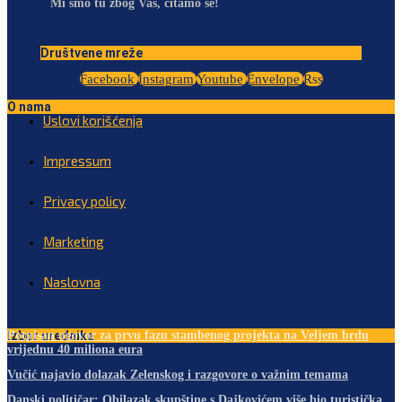
Mi smo tu zbog Vas, čitamo se!
Društvene mreže
Facebook
Instagram
Youtube
Envelope
Rss
O nama
Uslovi korišćenja
Impressum
Privacy policy
Marketing
Naslovna
Izbor urednika
Potpisan ugovor za prvu fazu stambenog projekta na Veljem brdu
vrijednu 40 miliona eura
Vučić najavio dolazak Zelenskog i razgovore o važnim temama
Danski političar: Obilazak skupštine s Dajkovićem više bio turistička