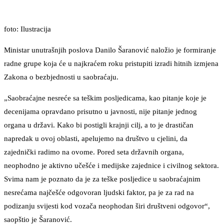
foto: Ilustracija
Ministar unutrašnjih poslova Danilo Šaranović naložio je formiranje
radne grupe koja će u najkraćem roku pristupiti izradi hitnih izmjena
Zakona o bezbjednosti u saobraćaju.
„Saobraćajne nesreće sa teškim posljedicama, kao pitanje koje je
decenijama opravdano prisutno u javnosti, nije pitanje jednog
organa u državi. Kako bi postigli krajnji cilj, a to je drastičan
napredak u ovoj oblasti, apelujemo na društvo u cjelini, da
zajednički radimo na ovome. Pored seta državnih organa,
neophodno je aktivno učešće i medijske zajednice i civilnog sektora.
Svima nam je poznato da je za teške posljedice u saobraćajnim
nesrećama najčešće odgovoran ljudski faktor, pa je za rad na
podizanju svijesti kod vozača neophodan širi društveni odgovor“,
saopštio je Šaranović.