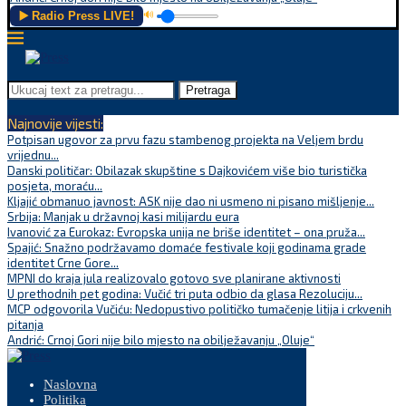
▶️ Radio Press LIVE!
🔊
Pretraga
Najnovije vijesti:
Potpisan ugovor za prvu fazu stambenog projekta na Veljem brdu
vrijednu...
Danski političar: Obilazak skupštine s Dajkovićem više bio turistička
posjeta, moraću...
Kljajić obmanuo javnost: ASK nije dao ni usmeno ni pisano mišljenje...
Srbija: Manjak u državnoj kasi milijardu eura
Ivanović za Eurokaz: Evropska unija ne briše identitet – ona pruža...
Spajić: Snažno podržavamo domaće festivale koji godinama grade
identitet Crne Gore...
MPNI do kraja jula realizovalo gotovo sve planirane aktivnosti
U prethodnih pet godina: Vučić tri puta odbio da glasa Rezoluciju...
MCP odgovorila Vučiću: Nedopustivo političko tumačenje litija i crkvenih
pitanja
Andrić: Crnoj Gori nije bilo mjesto na obilježavanju „Oluje“
Naslovna
Politika