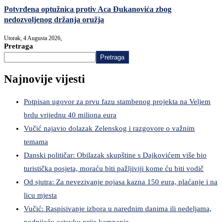
Potvrđena optužnica protiv Aca Đukanovića zbog
nedozvoljenog držanja oružja
Utorak, 4 Augusta 2026,
Pretraga
Pretraga
Najnovije vijesti
Potpisan ugovor za prvu fazu stambenog projekta na Veljem
brdu vrijednu 40 miliona eura
Vučić najavio dolazak Zelenskog i razgovore o važnim
temama
Danski političar: Obilazak skupštine s Dajkovićem više bio
turistička posjeta, moraću biti pažljiviji kome ću biti vodič
Od sjutra: Za nevezivanje pojasa kazna 150 eura, plaćanje i na
licu mjesta
Vučić: Raspisivanje izbora u narednim danima ili nedeljama,
podnijeću ostavku prije kampanje