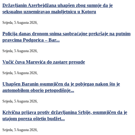
Državljanin Azerbejdžana uhapšen zbog sumnje da je
seksualno uznemiravao maloljetnicu u Kotoru
Srijeda, 5 Augusta 2026,
Policija danas dronom snima saobraćajne prekršaje na putnim
pravcima Podgorica – Bar...
Srijeda, 5 Augusta 2026,
Vučić čuva Marovića do zastare presude
Srijeda, 5 Augusta 2026,
Uhapšen Baranin osumnjičen da je pobjegao nakon što je
automobilom oborio petogodišnje...
Srijeda, 5 Augusta 2026,
Krivična prijava protiv državljanina Srbije, osumnjičen da je
utajom poreza oštetio budžet...
Srijeda, 5 Augusta 2026,