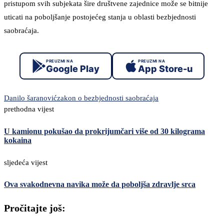
pristupom svih subjekata šire društvene zajednice može se bitnije
uticati na poboljšanje postojećeg stanja u oblasti bezbjednosti
saobraćaja.
PREUZMI NA
PREUZMI NA
Google Play
App Store-u
Danilo šaranović
zakon o bezbjednosti saobraćaja
prethodna vijest
U kamionu pokušao da prokrijumčari više od 30 kilograma
kokaina
sljedeća vijest
Ova svakodnevna navika može da poboljša zdravlje srca
Pročitajte još: