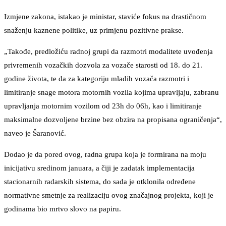
Izmjene zakona, istakao je ministar, staviće fokus na drastičnom
snaženju kaznene politike, uz primjenu pozitivne prakse.
„Takođe, predložiću radnoj grupi da razmotri modalitete uvođenja
privremenih vozačkih dozvola za vozače starosti od 18. do 21.
godine života, te da za kategoriju mladih vozača razmotri i
limitiranje snage motora motornih vozila kojima upravljaju, zabranu
upravljanja motornim vozilom od 23h do 06h, kao i limitiranje
maksimalne dozvoljene brzine bez obzira na propisana ograničenja“,
naveo je Šaranović.
Dodao je da pored ovog, radna grupa koja je formirana na moju
inicijativu sredinom januara, a čiji je zadatak implementacija
stacionarnih radarskih sistema, do sada je otklonila određene
normativne smetnje za realizaciju ovog značajnog projekta, koji je
godinama bio mrtvo slovo na papiru.