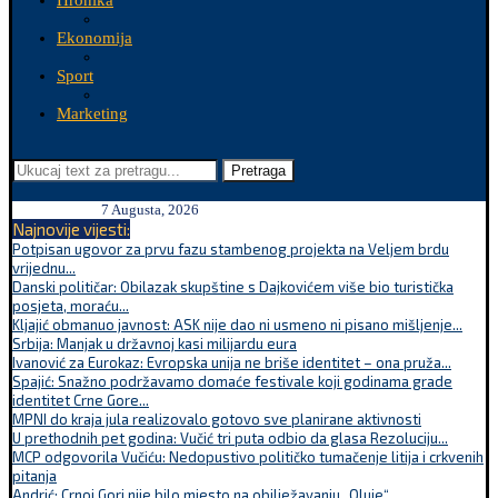
Hronika
Ekonomija
Sport
Marketing
Pretraga
7 Augusta, 2026
Najnovije vijesti:
Potpisan ugovor za prvu fazu stambenog projekta na Veljem brdu
vrijednu...
Danski političar: Obilazak skupštine s Dajkovićem više bio turistička
posjeta, moraću...
Kljajić obmanuo javnost: ASK nije dao ni usmeno ni pisano mišljenje...
Srbija: Manjak u državnoj kasi milijardu eura
Ivanović za Eurokaz: Evropska unija ne briše identitet – ona pruža...
Spajić: Snažno podržavamo domaće festivale koji godinama grade
identitet Crne Gore...
MPNI do kraja jula realizovalo gotovo sve planirane aktivnosti
U prethodnih pet godina: Vučić tri puta odbio da glasa Rezoluciju...
MCP odgovorila Vučiću: Nedopustivo političko tumačenje litija i crkvenih
pitanja
Andrić: Crnoj Gori nije bilo mjesto na obilježavanju „Oluje“