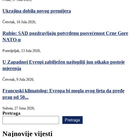
Ukrajina dobila novog premijera
Četvrtak, 16 Jula 2026,
Rubio: SAD pozdravljaju potvrđenu posvećenost Crne Gore
NATO-u
Ponedjeljak, 13 Jula 2026,
U Zapadnoj Evropi zabilježen najtopliji jun otkako postoje
mjerenja
Četvrtak, 9 Jula 2026,
Francuski klimatolog: Evropa bi mogla ovog ljeta da pređe
prag od 50...
Subota, 27 Juna 2026,
Pretraga
Pretraga
Najnovije vijesti