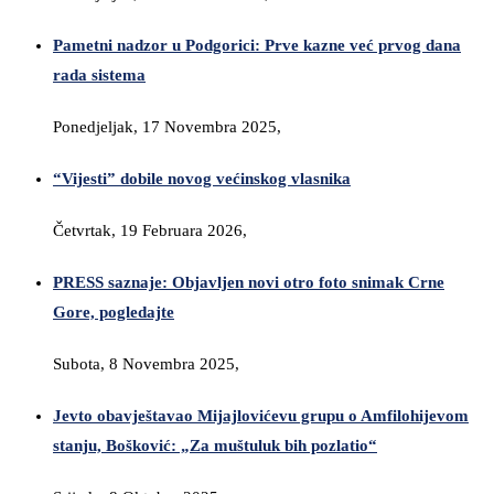
Pametni nadzor u Podgorici: Prve kazne već prvog dana
rada sistema
Ponedjeljak, 17 Novembra 2025,
“Vijesti” dobile novog većinskog vlasnika
Četvrtak, 19 Februara 2026,
PRESS saznaje: Objavljen novi otro foto snimak Crne
Gore, pogledajte
Subota, 8 Novembra 2025,
Jevto obavještavao Mijajlovićevu grupu o Amfilohijevom
stanju, Bošković: „Za muštuluk bih pozlatio“