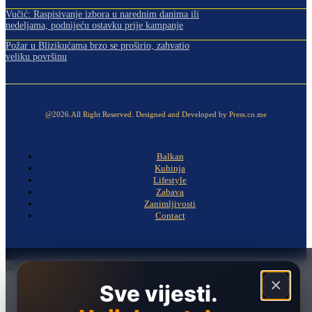
Vučić: Raspisivanje izbora u narednim danima ili
nedeljama, podnijeću ostavku prije kampanje
Požar u Blizikućama brzo se proširio, zahvatio
veliku površinu
@2026.All Right Reserved. Designed and Developed by Press.co.me
Balkan
Kuhinja
Lifestyle
Zabava
Zanimljivosti
Contact
×
Sve vijesti.
Naslovna
Politika