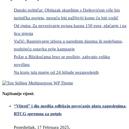
Danski političar: Obilazak skupštine s Dajkovićem više bio
turistička posjeta, moraću biti pažljiviji kome ću biti vodič
Od sjutra: Za nevezivanje pojasa kazna 150 eura, plaćanje i na
licu mjesta
Vučić: Raspisivanje izbora u narednim danima ili nedeljama,
podnijeću ostavku prije kampanje
Požar u Blizikućama brzo se proširio, zahvatio veliku
površinu
Na kraju jula manje od 24 hiljade nezaposlenih
Najčitanije vijesti:
“Vijesti” i dio medija odbijaju povećanje plata zaposlenima,
RTCG spremna za potpis
Ponedjeljak, 17 Februara 2025,