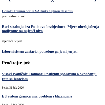
Donald Tramp
izbori u SAD
niki hejli
ron desantis
prethodna vijest
Rusi strahuju i za Putinovu bezbjednost: Mjere obezbjeđenja
podignute na najveći nivo
sljedeća vijest
Izborni sistem zastario, potrebno ga je mijenjati
Pročitajte još:
Visoki zvaničnici Hamasa: Postignut sporazum o okončanju
rata sa Izraelom
Petak, 31 Jula 2026,
EU sistem granica ima problem s blizancima
Petak, 17 Jula 2026,