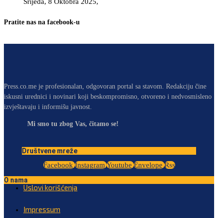
Srijeda, 8 Oktobra 2025,
Pratite nas na facebook-u
Press.co.me je profesionalan, odgovoran portal sa stavom. Redakciju čine
iskusni urednici i novinari koji beskompromisno, otvoreno i nedvosmisleno
izvještavaju i informišu javnost.
Mi smo tu zbog Vas, čitamo se!
Društvene mreže
Facebook
Instagram
Youtube
Envelope
Rss
O nama
Uslovi korišćenja
Impressum