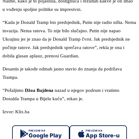
Naime, kako je to pojasnila, dostignuća i rezultati kakve je on imao
u vođenju spoljne politike su impresivni.
“Kada je Donald Tramp bio predsjednik, Putin nije radio ništa. Nema
invazija. Nema ratova. To nije bilo slučajno. Putin nije napao
Ukrajinu jer je znao da je Donald Tramp čvrst. Jak predsjednik ne
počinje ratove. Jak predsjednik sprečava ratove”, rekla je ona i
dobila glasan aplauz, prenosi Guardian.
Desantis je takođe odmah jasno stavio do znanja da podržava
Trampa.
“Pošaljimo
Džoa Bajdena
nazad u njegov podrum i vratimo
Donalda Trampa u Bijelu kuću”, rekao je.
Izvor: Klix.ba
PREUZMI NA
PREUZMI NA
Google Play
App Store-u