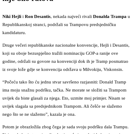
Niki Hejli
i
Ron Desantis
, nekada najveći rivali
Donalda Trampa
u
Republikanskoj stranci, podržali su Trampovu predsjedničku
kandidaturu.
Druge večeri republikanske nacionalne konvencije, Hejli i Desantis,
koji su oboje bezuspješno tražili nominaciju GOP-a ranije ove
godine, održali su govore na konvenciji dok ih je Tramp posmatrao
iz svoje lože gdje se konvencija održava u Milvokiju, Viskonsin.
“Počeću tako što ću jednu stvar savršeno razjasniti: Donald Tramp
ima moju snažnu podršku, tačka. Ne morate se složiti sa Trampom
uvijek da biste glasali za njega. Eto, uzmite moj primjer. Nisam se
uvijek slagala sa predsjednikom Trampom. Ali češće se slažemo
nego što se ne slažemo”, kazala je ona.
Potom je obrazložila zbog čega je sada svoju podršku dala Trampu.