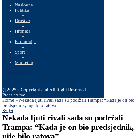
Naslovna
Politika
Društvo
Hronika
Ekonomija
Sport
Marketing
6 Augusta, 2026
@2025 - Copyright and All Right Reserved
Press.co.me
Home
»
Nekada ljuti rivali sada su podržali Trampa: “Kada je on bio
predsjednik, nije bilo ratova”
Svijet
Nekada ljuti rivali sada su podržali
Trampa: “Kada je on bio predsjednik,
nije bilo ratova”