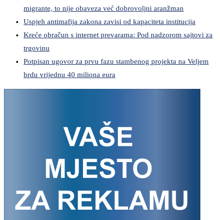
migrante, to nije obaveza već dobrovoljni aranžman
Uspjeh antimafija zakona zavisi od kapaciteta institucija
Kreće obračun s internet prevarama: Pod nadzorom sajtovi za
trgovinu
Potpisan ugovor za prvu fazu stambenog projekta na Veljem
brdu vrijednu 40 miliona eura