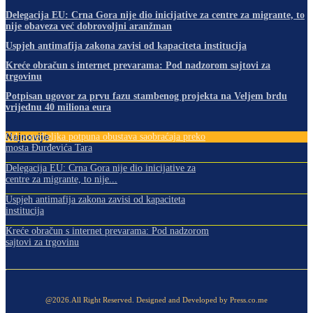
Delegacija EU: Crna Gora nije dio inicijative za centre za migrante, to
nije obaveza već dobrovoljni aranžman
Uspjeh antimafija zakona zavisi od kapaciteta institucija
Kreće obračun s internet prevarama: Pod nadzorom sajtovi za
trgovinu
Potpisan ugovor za prvu fazu stambenog projekta na Veljem brdu
vrijednu 40 miliona eura
Najnovije
Od ponedjeljka potpuna obustava saobraćaja preko
mosta Đurđevića Tara
Delegacija EU: Crna Gora nije dio inicijative za
centre za migrante, to nije...
Uspjeh antimafija zakona zavisi od kapaciteta
institucija
Kreće obračun s internet prevarama: Pod nadzorom
sajtovi za trgovinu
@2026.All Right Reserved. Designed and Developed by Press.co.me