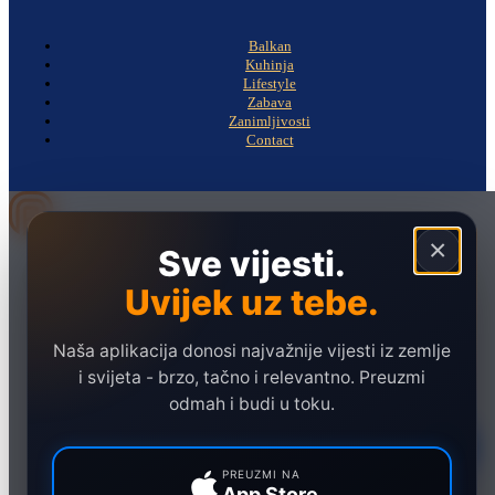
Balkan
Kuhinja
Lifestyle
Zabava
Zanimljivosti
Contact
×
Sve vijesti.
Naslovna
Politika
Uvijek uz tebe.
Društvo
Naša aplikacija donosi najvažnije vijesti iz zemlje
Hronika
i svijeta - brzo, tačno i relevantno. Preuzmi
Ekonomija
odmah i budi u toku.
Sport
Marketing
PREUZMI NA
App Store