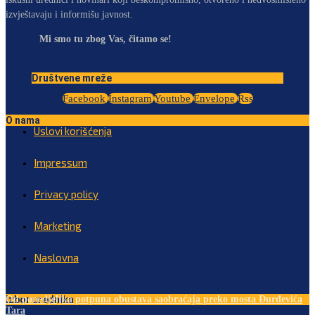
izvještavaju i informišu javnost.
Mi smo tu zbog Vas, čitamo se!
Društvene mreže
Facebook
Instagram
Youtube
Envelope
Rss
O nama
Uslovi korišćenja
Impressum
Privacy policy
Marketing
Naslovna
Izbor urednika
Od ponedjeljka potpuna obustava saobraćaja preko mosta Đurđevića
Tara