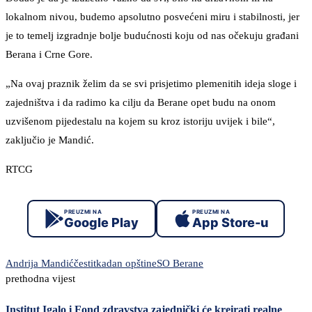
lokalnom nivou, budemo apsolutno posvećeni miru i stabilnosti, jer
je to temelj izgradnje bolje budućnosti koju od nas očekuju građani
Berana i Crne Gore.
„Na ovaj praznik želim da se svi prisjetimo plemenitih ideja sloge i
zajedništva i da radimo ka cilju da Berane opet budu na onom
uzvišenom pijedestalu na kojem su kroz istoriju uvijek i bile“,
zaključio je Mandić.
RTCG
PREUZMI NA
PREUZMI NA
Google Play
App Store-u
Andrija Mandić
čestitka
dan opštine
SO Berane
prethodna vijest
Institut Igalo i Fond zdravstva zajednički će kreirati realne