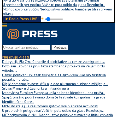
MPNI do kraja jula realizovalo gotovo sve planirane aktivnosti
U prethodnih pet godina: Vučić tri puta odbio da glasa Rezoluciju...
MCP odgovorila Vučiću: Nedopustivo političko tumačenje litija i crkvenih
pitanja
▶️ Radio Press LIVE!
🔊
Pretraga
Najnovije vijesti:
Delegacija EU: Crna Gora nije dio inicijative za centre za migrante,...
Potpisan ugovor za prvu fazu stambenog projekta na Veljem brdu
vrijednu...
Danski političar: Obilazak skupštine s Dajkovićem više bio turistička
posjeta, moraću...
Kljajić obmanuo javnost: ASK nije dao ni usmeno ni pisano mišljenje...
Srbija: Manjak u državnoj kasi milijardu eura
Ivanović za Eurokaz: Evropska unija ne briše identitet – ona pruža...
Spajić: Snažno podržavamo domaće festivale koji godinama grade
identitet Crne Gore...
MPNI do kraja jula realizovalo gotovo sve planirane aktivnosti
U prethodnih pet godina: Vučić tri puta odbio da glasa Rezoluciju...
MCP odgovorila Vučiću: Nedopustivo političko tumačenje litija i crkvenih