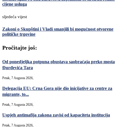
cijene usluga
sljedeća vijest
Zakoni o Skupštini i Vladi smanjili bi mogućnost otvorene
političke trgovine
Pročitajte još:
Od ponedjeljka potpuna obustava saobraćaja preko mosta
Đurđevića Tara
Petak, 7 Augusta 2026,
Delegacija EU: Crna Gora nije dio inicijative za centre za
migrante, to...
Petak, 7 Augusta 2026,
Uspjeh antimafija zakona zavisi od kapaciteta institucija
Petak, 7 Augusta 2026,