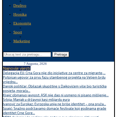
Društvo
Hronika
Ekonomija
Sport
Marketing
Pretraga
7 Augusta, 2026
Najnovije vijesti:
Delegacija EU: Crna Gora nije dio inicijative za centre za migrante,...
Potpisan ugovor za prvu fazu stambenog projekta na Veljem brdu
vrijednu...
Danski političar: Obilazak skupštine s Dajkovićem više bio turistička
posjeta, moraću...
Kljajić obmanuo javnost: ASK nije dao ni usmeno ni pisano mišljenje...
Srbija: Manjak u državnoj kasi milijardu eura
Ivanović za Eurokaz: Evropska unija ne briše identitet – ona pruža...
Spajić: Snažno podržavamo domaće festivale koji godinama grade
identitet Crne Gore...