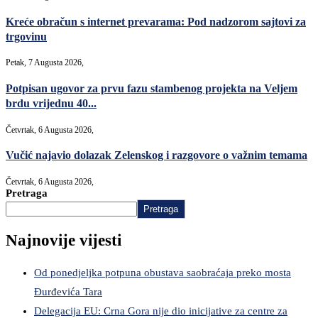
Kreće obračun s internet prevarama: Pod nadzorom sajtovi za
trgovinu
Petak, 7 Augusta 2026,
Potpisan ugovor za prvu fazu stambenog projekta na Veljem
brdu vrijednu 40...
Četvrtak, 6 Augusta 2026,
Vučić najavio dolazak Zelenskog i razgovore o važnim temama
Četvrtak, 6 Augusta 2026,
Pretraga
Pretraga
Najnovije vijesti
Od ponedjeljka potpuna obustava saobraćaja preko mosta
Đurđevića Tara
Delegacija EU: Crna Gora nije dio inicijative za centre za