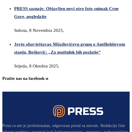
PRESS saznaje: Objavljen novi otro foto snimak Crne
Gore, pogledajte
Subota, 8 Novembra 2025,
Jevto obavještavao Mijajlovićevu grupu o Amfilohijevom
stanju, Bošković: „Za muštuluk bih pozlatio“
Srijeda, 8 Oktobra 2025,
Pratite nas na facebook-u
Press.co.me je profesionalan, odgovoran portal sa stavom. Redakciju čine
iskusni urednici i novinari koji beskompromisno, otvoreno i nedvosmisleno