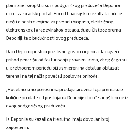
planirane, saopštili su iz podgoričkog preduzeća Deponija
d.o.o. za Gradski portal. Pored finansijskih rezultata, bilo je
riječi i o postrojenjima za preradu biogasa, električnog,
elektronskog i građevinskog otpada, dugu Čistoće prema
Deponiji, te o budućnosti ovog preduzeća.
Da u Deponiji posluju pozitivno govori činjenica da najveći
prihod generišu od fakturisanja pravnim licima, zbog čega su
u prethodnom periodu bili usmjereni na detaljan obilazak
terena i na taj način povećali poslovne prihode.
„Posebno smo ponosni na prodaju sirovina koja premašuje
količine prodate od postojanja Deponije d.o.o.“, saopšteno je iz
ovog podgoričkog preduzeća.
Iz Deponije su kazali da trenutno imaju dovoljan broj
zaposlenih.