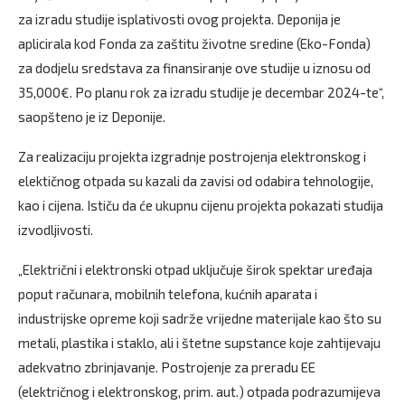
za izradu studije isplativosti ovog projekta. Deponija je
aplicirala kod Fonda za zaštitu životne sredine (Eko-Fonda)
za dodjelu sredstava za finansiranje ove studije u iznosu od
35,000€. Po planu rok za izradu studije je decembar 2024-te“,
saopšteno je iz Deponije.
Za realizaciju projekta izgradnje postrojenja elektronskog i
elektičnog otpada su kazali da zavisi od odabira tehnologije,
kao i cijena. Ističu da će ukupnu cijenu projekta pokazati studija
izvodljivosti.
„Električni i elektronski otpad uključuje širok spektar uređaja
poput računara, mobilnih telefona, kućnih aparata i
industrijske opreme koji sadrže vrijedne materijale kao što su
metali, plastika i staklo, ali i štetne supstance koje zahtijevaju
adekvatno zbrinjavanje. Postrojenje za preradu EE
(električnog i elektronskog, prim. aut.) otpada podrazumijeva