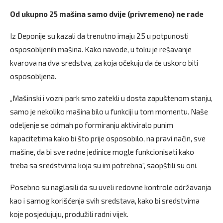
Od ukupno 25 mašina samo dvije (privremeno) ne rade
Iz Deponije su kazali da trenutno imaju 25 u potpunosti
osposobljenih mašina. Kako navode, u toku je rešavanje
kvarova na dva sredstva, za koja očekuju da će uskoro biti
osposobljena.
„Mašinski i vozni park smo zatekli u dosta zapuštenom stanju,
samo je nekoliko mašina bilo u funkciji u tom momentu. Naše
odeljenje se odmah po formiranju aktiviralo punim
kapacitetima kako bi što prije osposobilo, na pravi način, sve
mašine, da bi sve radne jedinice mogle funkcionisati kako
treba sa sredstvima koja su im potrebna“, saopštili su oni.
Posebno su naglasili da su uveli redovne kontrole održavanja
kao i samog korišćenja svih sredstava, kako bi sredstvima
koje posjedujuju, produžili radni vijek.