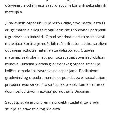
očuvanja prirodnih resursa i proizvodnje korisnih sekundarnih
materijala.
„Građevinski otpad uključuje beton, cigle, drvo, metal, asfalt i
druge materijale koji se mogu reciklirati i ponovno upotrijebiti
u građevinskoj industriji. Otpad se prima i sortira prema vrsti
materijala. Sortiranje može biti ručno ili automatsko, sa ciljem
odvajanja različitih materijala za dalju obradu. Otpadni
materijali se drobe i melju pomoću specijalizovanih drobilica i
mlinova. Efikasna prerada građevinskog otpada smanjuje
količinu otpada koji završava na deponijama. Reciklažom
građevinskog otpada smanjuje se potreba za eksploatacijom
prirodnih resursa kao što su šljunak, pijesak i kamen, čime se
doprinosi održivom razvoju“, poručili su iz Deponije.
Saopštili su da je u pripremi je projektni zadatak za izradu
studije isplativosti ovog projekta.