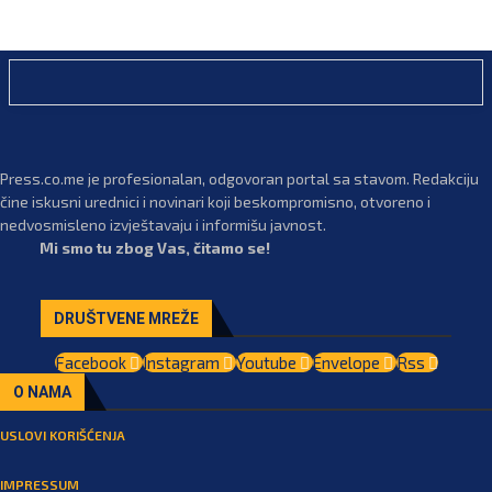
Press.co.me je profesionalan, odgovoran portal sa stavom. Redakciju
čine iskusni urednici i novinari koji beskompromisno, otvoreno i
nedvosmisleno izvještavaju i informišu javnost.
Mi smo tu zbog Vas, čitamo se!
DRUŠTVENE MREŽE
Facebook
Instagram
Youtube
Envelope
Rss
O NAMA
USLOVI KORIŠĆENJA
IMPRESSUM