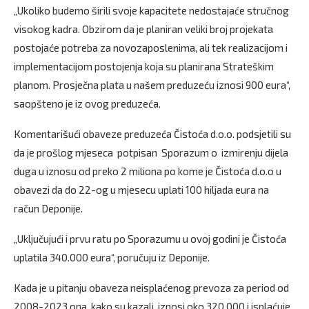
„Ukoliko budemo širili svoje kapacitete nedostajaće stručnog
visokog kadra. Obzirom da je planiran veliki broj projekata
postojaće potreba za novozaposlenima, ali tek realizacijom i
implementacijom postojenja koja su planirana Strateškim
planom. Prosječna plata u našem preduzeću iznosi 900 eura“,
saopšteno je iz ovog preduzeća.
Komentarišući obaveze preduzeća Čistoća d.o.o. podsjetili su
da je prošlog mjeseca potpisan Sporazum o izmirenju dijela
duga u iznosu od preko 2 miliona po kome je Čistoća d.o.o u
obavezi da do 22-og u mjesecu uplati 100 hiljada eura na
račun Deponije.
„Uključujući i prvu ratu po Sporazumu u ovoj godini je Čistoća
uplatila 340.000 eura“, poručuju iz Deponije.
Kada je u pitanju obaveza neisplaćenog prevoza za period od
2008-2023 ona, kako su kazali, iznosi oko 320.000 i isplaćuje