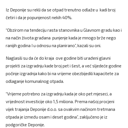
Iz Deponije su rekli da se otpad trenutno odlaže u kadi broj
četiri i da je popunjenost nekih 40%.
“Obzirom na tendeciju rasta stanovnika u Glavnom gradu kao i
na način života građana punjenje kada je mnogo brže nego
ranijih godina I u odnosu na planirano”, kazali su oni.
Naglasili su da će do kraja ove godine biti urađeni glavni
projekti za izgradnju kade broj pet i šest, a već sljedeće godine
počinje izgradnja kako bi na vrijeme obezbijedili kapacitete za
odlaganje komunalnog otpada.
“Vrijeme potrebno za izgradnju kada je oko pet mjeseci, a
vrijednost investicije oko 1,5 miliona. Prema našoj procjeni
vijek trajanja Deponije d.o.o. sa ovakvim načinom tretmana
otpada je između osam i deset godina”, zaključeno je iz
podgoričke Deponije.