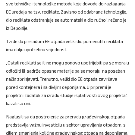
sve tehničke i tehnološke metode koje dovode do razlaganja
EE uređaja na tzv. reciklate. Zavisno od odabrane tehnologije,
dio reciklata odstranjuje se automatski a dio ručno“, rečeno je
iz Deponije.
Tvrde da preradom EE otpada veliki dio pomenutih reciklata
ima dalju upotrebnu vrijednost.
„Ostali reciklati se ili ne mogu ponovo upotrijebiti pa se moraju
odložiti ili sadrže opasne materije pa se moraju na poseban
način zbrinjavati. Trenutno, veliki dio EE otpada završava
pored kontejnera i na divljim deponijama. U pripremi je
projektni zadatak za izradu studije isplativosti ovog projekta“,
kazali su oni.
Naglasili su da postrojenje za preradu građevinskog otpada
predstavlja važnu investiciju u sektor upravljanja otpadom, s
ciljem smanjenja količine građevinskog otpada na deponijama,