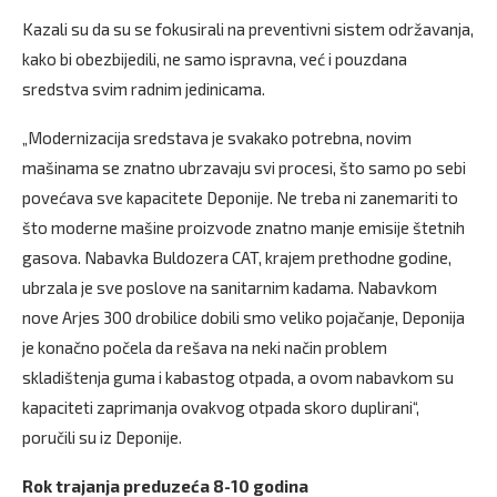
Kazali su da su se fokusirali na preventivni sistem održavanja,
kako bi obezbijedili, ne samo ispravna, već i pouzdana
sredstva svim radnim jedinicama.
„Modernizacija sredstava je svakako potrebna, novim
mašinama se znatno ubrzavaju svi procesi, što samo po sebi
povećava sve kapacitete Deponije. Ne treba ni zanemariti to
što moderne mašine proizvode znatno manje emisije štetnih
gasova. Nabavka Buldozera CAT, krajem prethodne godine,
ubrzala je sve poslove na sanitarnim kadama. Nabavkom
nove Arjes 300 drobilice dobili smo veliko pojačanje, Deponija
je konačno počela da rešava na neki način problem
skladištenja guma i kabastog otpada, a ovom nabavkom su
kapaciteti zaprimanja ovakvog otpada skoro duplirani“,
poručili su iz Deponije.
Rok trajanja preduzeća 8-10 godina