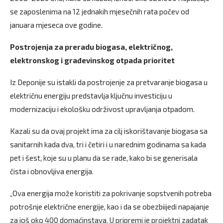
se zaposlenima na 12 jednakih mjesečnih rata počev od
januara mjeseca ove godine.
Postrojenja za preradu biogasa, električnog,
elektronskog i građevinskog otpada prioritet
Iz Deponije su istakli da postrojenje za pretvaranje biogasa u
električnu energiju predstavlja ključnu investiciju u
modernizaciju i ekološku održivost upravljanja otpadom.
Kazali su da ovaj projekt ima za cilj iskorištavanje biogasa sa
sanitarnih kada dva, tri i četiri i u narednim godinama sa kada
pet i šest, koje su u planu da se rade, kako bi se generisala
čista i obnovljiva energija.
„Ova energija može koristiti za pokrivanje sopstvenih potreba
potrošnje električne energije, kao i da se obezbiijedi napajanje
za još oko 400 domaćinstava. U pripremi je projektni zadatak