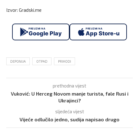
Izvor: Gradski.me
PREUZMI NA
PREUZMI NA
Google Play
App Store-u
DEPONIJA
OTPAD
PRIHODI
prethodna vijest
Vuković: U Herceg Novom manje turista, fale Rusi i
Ukrajinci?
sljedeća vijest
Vijeće odlučilo jedno, sudija napisao drugo