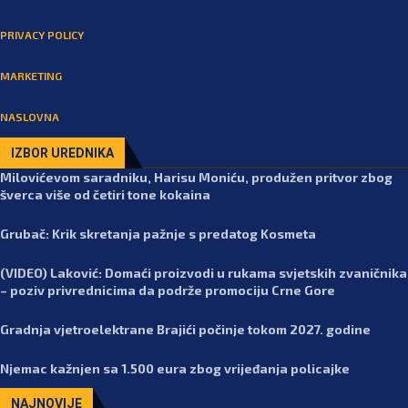
PRIVACY POLICY
MARKETING
NASLOVNA
IZBOR UREDNIKA
Milovićevom saradniku, Harisu Moniću, produžen pritvor zbog
šverca više od četiri tone kokaina
Grubač: Krik skretanja pažnje s predatog Kosmeta
(VIDEO) Laković: Domaći proizvodi u rukama svjetskih zvaničnika
– poziv privrednicima da podrže promociju Crne Gore
Gradnja vjetroelektrane Brajići počinje tokom 2027. godine
Njemac kažnjen sa 1.500 eura zbog vrijeđanja policajke
NAJNOVIJE