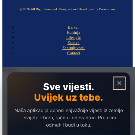
@2026.All Right Reserved. Designed and Developed by Press.co.me
Balkan
Kuhinja
Lifestyle
Zabava
Zanimljivosti
Contact
Naslovna
×
Sve vijesti.
Politika
Uvijek uz tebe.
Društvo
Hronika
Naša aplikacija donosi najvažnije vijesti iz zemlje
Ekonomija
i svijeta - brzo, tačno i relevantno. Preuzmi
odmah i budi u toku.
Sport