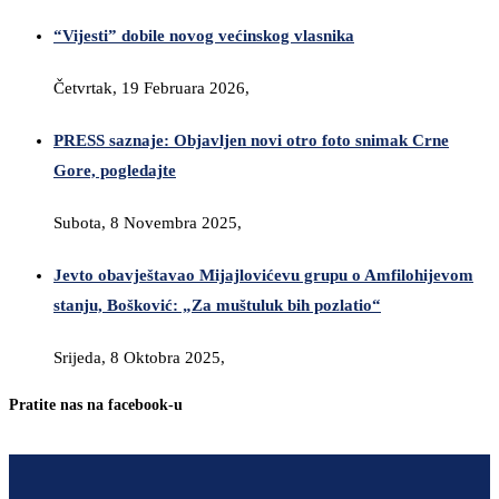
“Vijesti” dobile novog većinskog vlasnika
Četvrtak, 19 Februara 2026,
PRESS saznaje: Objavljen novi otro foto snimak Crne
Gore, pogledajte
Subota, 8 Novembra 2025,
Jevto obavještavao Mijajlovićevu grupu o Amfilohijevom
stanju, Bošković: „Za muštuluk bih pozlatio“
Srijeda, 8 Oktobra 2025,
Pratite nas na facebook-u