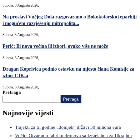
Subota, 8 Augusta 2026,
Na proslavi Vučjeg Dola razgovarano o Bokokotorskoj eparhiji
i mogućem razrješenju mitropolita...
Subota, 8 Augusta 2026,
Perić: Ili nova većina ili izbori, ovako više ne može
Subota, 8 Augusta 2026,
Dragan Koprivica podnio ostavku na mjesto člana Komisije za
izbor CIK-a
Subota, 8 Augusta 2026,
Pretraga
Pretraga
Najnovije vijesti
Trajekti za tri godine „donijeli“ državi 30 miliona eura
Vučić: Otvaramo fabriku dronova sa Izraelcima za Ukrajinu