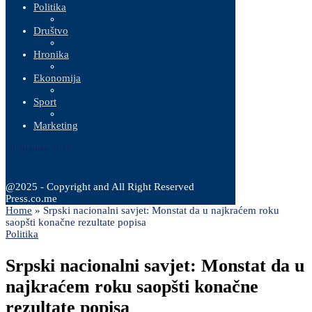
Politika
Društvo
Hronika
Ekonomija
Sport
Marketing
10 Augusta, 2026
@2025 - Copyright and All Right Reserved
Press.co.me
Home
»
Srpski nacionalni savjet: Monstat da u najkraćem roku
saopšti konačne rezultate popisa
Politika
Srpski nacionalni savjet: Monstat da u
najkraćem roku saopšti konačne
rezultate popisa