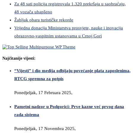
Za 48 sati policija registrovala 1.320 prekršaja u saobraćaju,
48 vozača uhapšeno
Žabljak obara turističke rekorde
Vrijedna donacija Ministarstva prosvjete, nauke i inovacija
obrazovno-vaspitnim ustanovama u Crnoj Gori
Najčitanije vijesti:
“Vijesti” i dio medija odbijaju povećanje plata zaposlenima,
RTCG spremna za potpis
Ponedjeljak, 17 Februara 2025,
Pametni nadzor u Podgorici: Prve kazne već prvog dana
rada sistema
Ponedjeljak, 17 Novembra 2025,