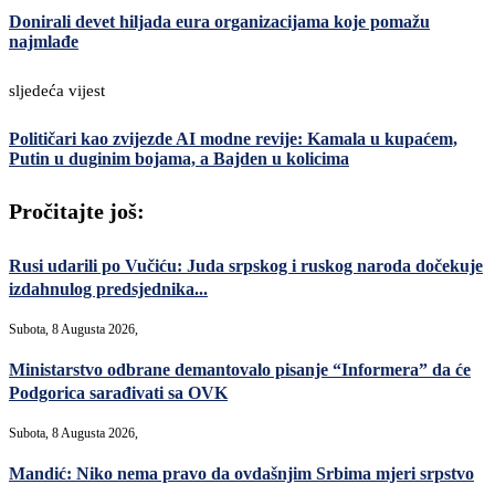
Donirali devet hiljada eura organizacijama koje pomažu
najmlađe
sljedeća vijest
Političari kao zvijezde AI modne revije: Kamala u kupaćem,
Putin u duginim bojama, a Bajden u kolicima
Pročitajte još:
Rusi udarili po Vučiću: Juda srpskog i ruskog naroda dočekuje
izdahnulog predsjednika...
Subota, 8 Augusta 2026,
Ministarstvo odbrane demantovalo pisanje “Informera” da će
Podgorica sarađivati sa OVK
Subota, 8 Augusta 2026,
Mandić: Niko nema pravo da ovdašnjim Srbima mjeri srpstvo