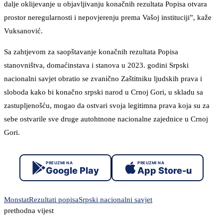
dalje oklijevanje u objavljivanju konačnih rezultata Popisa otvara
prostor neregularnosti i nepovjerenju prema Vašoj instituciji”, kaže
Vuksanović.
Sa zahtjevom za saopštavanje konačnih rezultata Popisa
stanovništva, domaćinstava i stanova u 2023. godini Srpski
nacionalni savjet obratio se zvanično Zaštitniku ljudskih prava i
sloboda kako bi konačno srpski narod u Crnoj Gori, u skladu sa
zastupljenošću, mogao da ostvari svoja legitimna prava koja su za
sebe ostvarile sve druge autohtnone nacionalne zajednice u Crnoj
Gori.
PREUZMI NA
PREUZMI NA
Google Play
App Store-u
Monstat
Rezultati popisa
Srpski nacionalni savjet
prethodna vijest