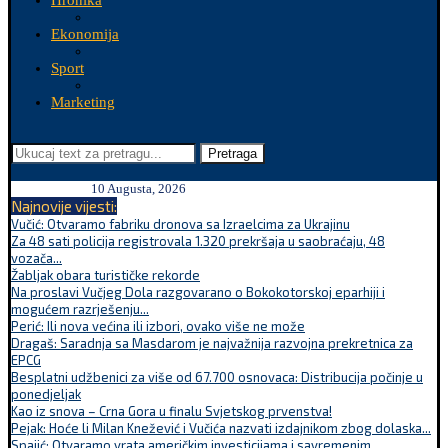
Hronika
Ekonomija
Sport
Marketing
Pretraga
10 Augusta, 2026
Najnovije vijesti:
Vučić: Otvaramo fabriku dronova sa Izraelcima za Ukrajinu
Za 48 sati policija registrovala 1.320 prekršaja u saobraćaju, 48
vozača...
Žabljak obara turističke rekorde
Na proslavi Vučjeg Dola razgovarano o Bokokotorskoj eparhiji i
mogućem razrješenju...
Perić: Ili nova većina ili izbori, ovako više ne može
Dragaš: Saradnja sa Masdarom je najvažnija razvojna prekretnica za
EPCG
Besplatni udžbenici za više od 67.700 osnovaca: Distribucija počinje u
ponedjeljak
Kao iz snova – Crna Gora u finalu Svjetskog prvenstva!
Pejak: Hoće li Milan Knežević i Vučića nazvati izdajnikom zbog dolaska...
Spajić: Otvaramo vrata američkim investicijama i savremenim