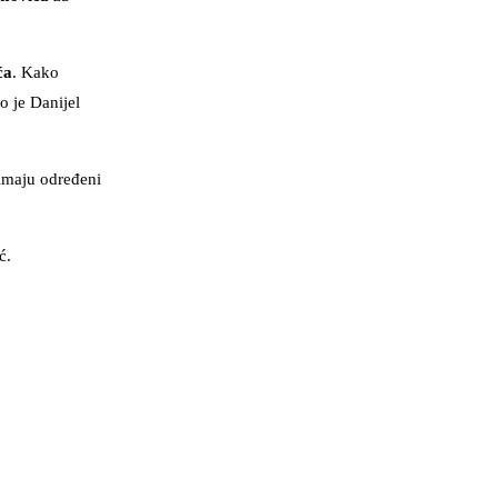
ća
. Kako
o je Danijel
 imaju određeni
ć.