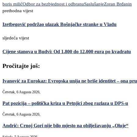
boris milić
Odbor za bezbjednost i odbranu
Saslušanje
Zoran Brđanin
prethodna vijest
Izetbegović podržao ulazak Bošnjačke stranke u Vladu
sljedeća vijest
Cijene stanova u Budvi: Od 1.800 do 12.000 eura po kvadratu
Pročitajte još:
Ivanović za Eurokaz: Evropska unija ne briše identitet – ona pruž
Četvrtak, 6 Augusta 2026,
Pat pozicija – politička kriza u Petnjici zbog razlaza u DPS-u
Četvrtak, 6 Augusta 2026,
Andrić: Crnoj Gori nije bilo mjesto na obilježavanju „Oluje“
Srijeda, 5 Augusta 2026,