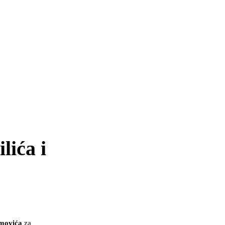
lića i
imovića
za