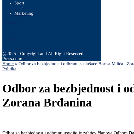
Sport
Marketing
6 Augusta, 2026
@2025 - Copyright and All Right Reserved
Press.co.me
Home
»
Odbor za bezbjednost i odbranu saslušaće Borisa Milića i Zo
Politika
Odbor za bezbjednost i od
Zorana Brđanina
Odbor za bezbjednost i odbranu usvojio je zahtjev članova Odbora
Da