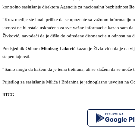
kontrolno saslušanje direktora Agencije za nacionalnu bezbjednost
Bo
“Kroz medije ste imali prilike da se upoznate sa važnom informacijom
javnost ne bi ostala uskraćena za sve važne informacije kazao sam da 
Živković, navodeći da je dišlo do određene disonancije u odnosu na dv
Predsjednik Odbora
Miodrag Laković
kazao je Živkoviću da je na vij
stepen tajnosti.
“Samo mogu da kažem da je tema tretirana, ali se slažem da se može tre
Prijedlog za saslušanje Milića i Brđanina je jednoglasno usvojen na O
RTCG
PREUZMI NA
Google P