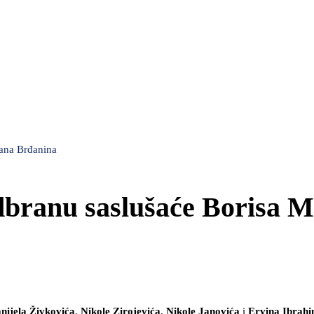
rana Brđanina
branu saslušaće Borisa Mi
nijela Živkovića
,
Nikole Zirojevića
,
Nikole Janovića
i
Ervina Ibrah