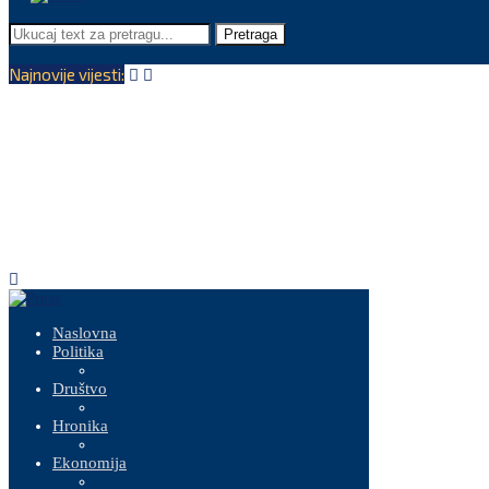
Pretraga
Najnovije vijesti:
Naslovna
Politika
Društvo
Hronika
Ekonomija