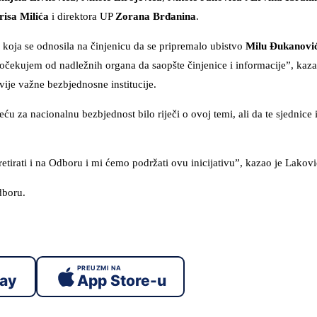
risa Milića
i direktora UP
Zorana Brđanina
.
 koja se odnosila na činjenicu da se pripremalo ubistvo
Milu Đukanovi
očekujem od nadležnih organa da saopšte činjenice i informacije”, kaza
ije važne bezbjednosne institucije.
eću za nacionalnu bezbjednost bilo riječi o ovoj temi, ali da te sjednice
tirati i na Odboru i mi ćemo podržati ovu inicijativu”, kazao je Lakovi
dboru.
PREUZMI NA
lay
App Store-u