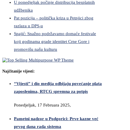
U ponedjeljak počinje distribucija besplatnih
udžbenika
Pat pozicija – politička kriza u Petnjici zbog
razlaza u DPS-u
Spajić: Snažno podržavamo domaće festivale
koji godinama grade identitet Crne Gore i
promovišu našu kulturu
Najčitanije vijesti:
“Vijesti” i dio medija odbijaju povećanje plata
zaposlenima, RTCG spremna za potpis
Ponedjeljak, 17 Februara 2025,
Pametni nadzor u Podgorici: Prve kazne već
prvog dana rada sistema