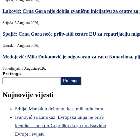
Laković: Crna Gora nije dobila zvaničnu inicijativu za centre za
Srijeda, 5 Augusta 2026,
Spajić: Crna Gora neće prihvatiti centre EU za repatrijaciju mi
Utorak, 4 Augusta 2026,
Medojević: Milo Đukanović je odgovoran za rat u Konavlima, pl
Ponedjeljak, 3 Augusta 2026,
Pretraga
Pretraga
Najnovije vijesti
Srbija: Manjak u državnoj kasi milijardu eura
Ivanović za Eurokaz: Evropska unija ne briše
identitet – ona pruža priliku da ga predstavimo
Evropi i svijetu