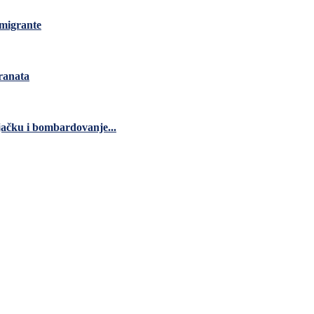
 migrante
granata
jačku i bombardovanje...