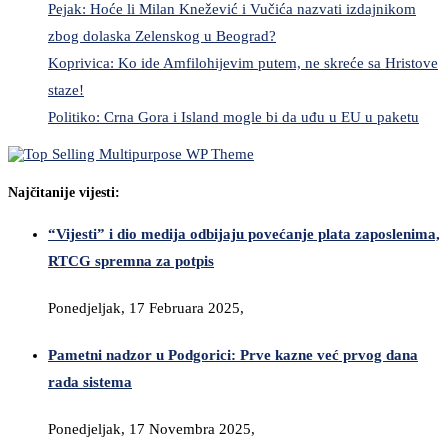
Pejak: Hoće li Milan Knežević i Vučića nazvati izdajnikom
zbog dolaska Zelenskog u Beograd?
Koprivica: Ko ide Amfilohijevim putem, ne skreće sa Hristove
staze!
Politiko: Crna Gora i Island mogle bi da uđu u EU u paketu
Najčitanije vijesti:
“Vijesti” i dio medija odbijaju povećanje plata zaposlenima,
RTCG spremna za potpis
Ponedjeljak, 17 Februara 2025,
Pametni nadzor u Podgorici: Prve kazne već prvog dana
rada sistema
Ponedjeljak, 17 Novembra 2025,