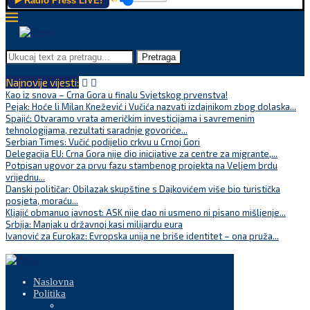
▶️ Radio Press LIVE!
Pretraga
Najnovije vijesti:
Kao iz snova – Crna Gora u finalu Svjetskog prvenstva!
Pejak: Hoće li Milan Knežević i Vučića nazvati izdajnikom zbog dolaska...
Spajić: Otvaramo vrata američkim investicijama i savremenim
tehnologijama, rezultati saradnje govoriće...
Serbian Times: Vučić podijelio crkvu u Crnoj Gori
Delegacija EU: Crna Gora nije dio inicijative za centre za migrante,...
Potpisan ugovor za prvu fazu stambenog projekta na Veljem brdu
vrijednu...
Danski političar: Obilazak skupštine s Dajkovićem više bio turistička
posjeta, moraću...
Kljajić obmanuo javnost: ASK nije dao ni usmeno ni pisano mišljenje...
Srbija: Manjak u državnoj kasi milijardu eura
Ivanović za Eurokaz: Evropska unija ne briše identitet – ona pruža...
Naslovna
Politika