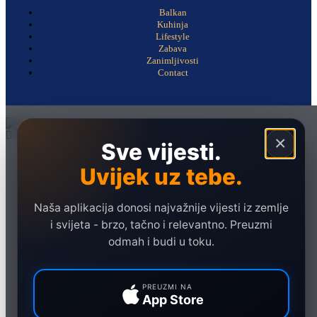
Balkan
Kuhinja
Lifestyle
Zabava
Zanimljivosti
Contact
×
Sve vijesti.
Naslovna
Uvijek uz tebe.
Politika
Društvo
Naša aplikacija donosi najvažnije vijesti iz zemlje
Hronika
i svijeta - brzo, tačno i relevantno. Preuzmi
odmah i budi u toku.
Ekonomija
Sport
PREUZMI NA
Marketing
App Store