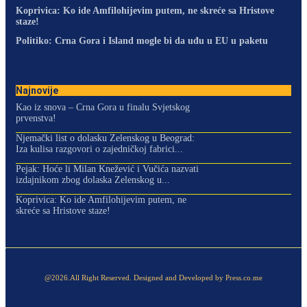
Koprivica: Ko ide Amfilohijevim putem, ne skreće sa Hristove
staze!
Politiko: Crna Gora i Island mogle bi da uđu u EU u paketu
Najnovije
Kao iz snova – Crna Gora u finalu Svjetskog
prvenstva!
Njemački list o dolasku Zelenskog u Beograd:
Iza kulisa razgovori o zajedničkoj fabrici...
Pejak: Hoće li Milan Knežević i Vučića nazvati
izdajnikom zbog dolaska Zelenskog u...
Koprivica: Ko ide Amfilohijevim putem, ne
skreće sa Hristove staze!
@2026.All Right Reserved. Designed and Developed by Press.co.me