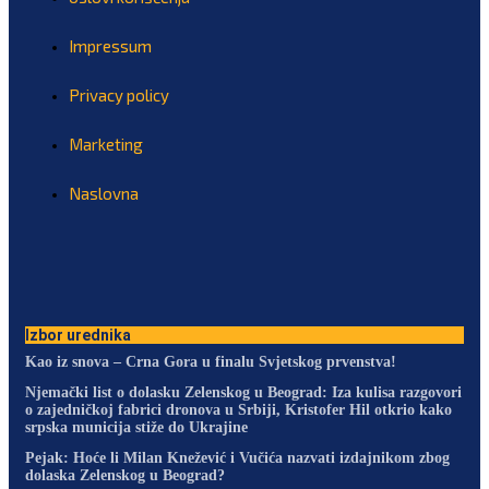
Impressum
Privacy policy
Marketing
Naslovna
Izbor urednika
Kao iz snova – Crna Gora u finalu Svjetskog prvenstva!
Njemački list o dolasku Zelenskog u Beograd: Iza kulisa razgovori
o zajedničkoj fabrici dronova u Srbiji, Kristofer Hil otkrio kako
srpska municija stiže do Ukrajine
Pejak: Hoće li Milan Knežević i Vučića nazvati izdajnikom zbog
dolaska Zelenskog u Beograd?