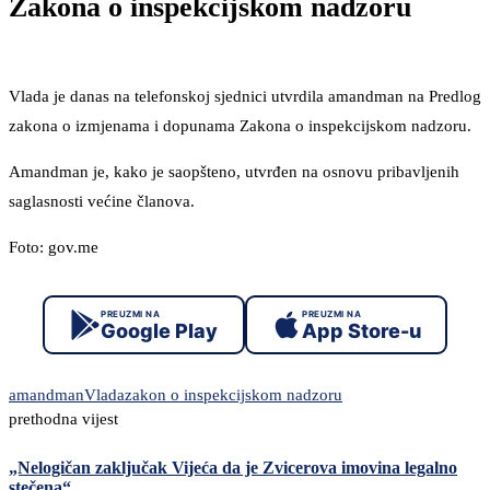
Zakona o inspekcijskom nadzoru
Vlada je danas na telefonskoj sjednici utvrdila amandman na Predlog
zakona o izmjenama i dopunama Zakona o inspekcijskom nadzoru.
Amandman je, kako je saopšteno, utvrđen na osnovu pribavljenih
saglasnosti većine članova.
Foto: gov.me
PREUZMI NA
PREUZMI NA
Google Play
App Store-u
amandman
Vlada
zakon o inspekcijskom nadzoru
prethodna vijest
„Nelogičan zaključak Vijeća da je Zvicerova imovina legalno
stečena“