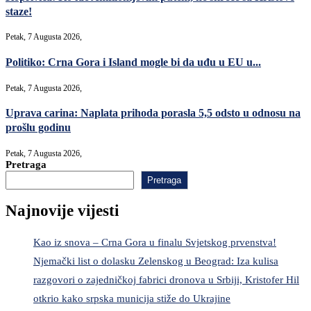
staze!
Petak, 7 Augusta 2026,
Politiko: Crna Gora i Island mogle bi da uđu u EU u...
Petak, 7 Augusta 2026,
Uprava carina: Naplata prihoda porasla 5,5 odsto u odnosu na
prošlu godinu
Petak, 7 Augusta 2026,
Pretraga
Pretraga
Najnovije vijesti
Kao iz snova – Crna Gora u finalu Svjetskog prvenstva!
Njemački list o dolasku Zelenskog u Beograd: Iza kulisa
razgovori o zajedničkoj fabrici dronova u Srbiji, Kristofer Hil
otkrio kako srpska municija stiže do Ukrajine