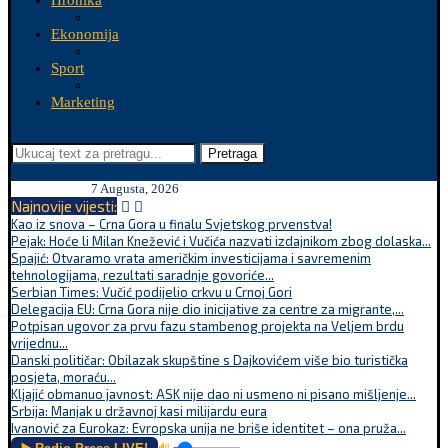
Hronika
Ekonomija
Sport
Marketing
Pretraga
7 Augusta, 2026
Najnovije vijesti:
Kao iz snova – Crna Gora u finalu Svjetskog prvenstva!
Pejak: Hoće li Milan Knežević i Vučića nazvati izdajnikom zbog dolaska...
Spajić: Otvaramo vrata američkim investicijama i savremenim
tehnologijama, rezultati saradnje govoriće...
Serbian Times: Vučić podijelio crkvu u Crnoj Gori
Delegacija EU: Crna Gora nije dio inicijative za centre za migrante,...
Potpisan ugovor za prvu fazu stambenog projekta na Veljem brdu
vrijednu...
Danski političar: Obilazak skupštine s Dajkovićem više bio turistička
posjeta, moraću...
Kljajić obmanuo javnost: ASK nije dao ni usmeno ni pisano mišljenje...
Srbija: Manjak u državnoj kasi milijardu eura
Ivanović za Eurokaz: Evropska unija ne briše identitet – ona pruža...
🔊