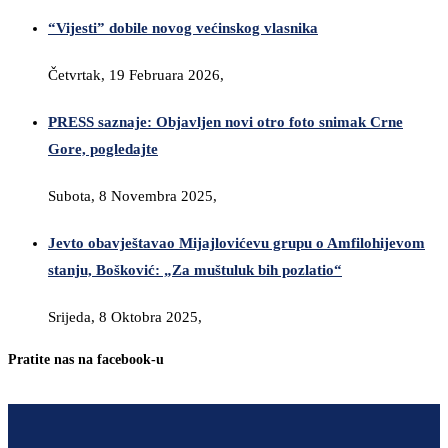
“Vijesti” dobile novog većinskog vlasnika
Četvrtak, 19 Februara 2026,
PRESS saznaje: Objavljen novi otro foto snimak Crne
Gore, pogledajte
Subota, 8 Novembra 2025,
Jevto obavještavao Mijajlovićevu grupu o Amfilohijevom
stanju, Bošković: „Za muštuluk bih pozlatio“
Srijeda, 8 Oktobra 2025,
Pratite nas na facebook-u