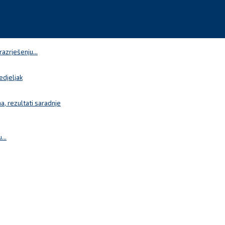
azrješenju...
edjeljak
a, rezultati saradnje
...