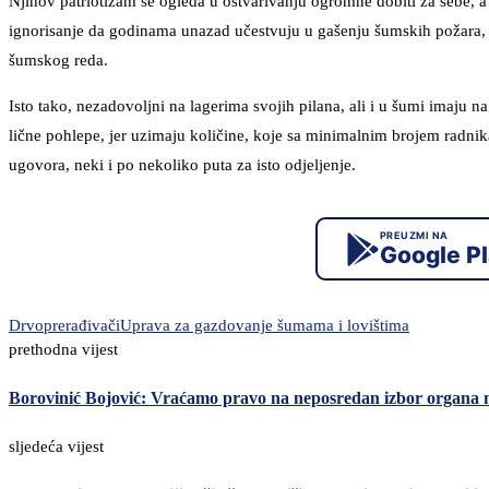
Njihov patriotizam se ogleda u ostvarivanju ogromne dobiti za sebe, a 
ignorisanje da godinama unazad učestvuju u gašenju šumskih požara,
šumskog reda.
Isto tako, nezadovoljni na lagerima svojih pilana, ali i u šumi imaju n
lične pohlepe, jer uzimaju količine, koje sa minimalnim brojem radnik
ugovora, neki i po nekoliko puta za isto odjeljenje.
PREUZMI NA
Google P
Drvoprerađivači
Uprava za gazdovanje šumama i lovištima
prethodna vijest
Borovinić Bojović: Vraćamo pravo na neposredan izbor organa 
sljedeća vijest