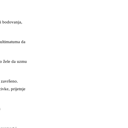
mi bodovanja,
e ultimatuma da
ko žele da uzmu
 završeno.
vke, prijetnje
u