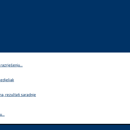
azrješenju...
nedjeljak
a, rezultati saradnje
...