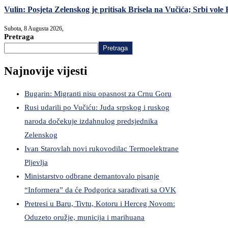
Vulin: Posjeta Zelenskog je pritisak Brisela na Vučića; Srbi vole R
Subota, 8 Augusta 2026,
Pretraga
Pretraga
Najnovije vijesti
Bugarin: Migranti nisu opasnost za Crnu Goru
Rusi udarili po Vučiću: Juda srpskog i ruskog
naroda dočekuje izdahnulog predsjednika
Zelenskog
Ivan Starovlah novi rukovodilac Termoelektrane
Pljevlja
Ministarstvo odbrane demantovalo pisanje
“Informera” da će Podgorica sarađivati sa OVK
Pretresi u Baru, Tivtu, Kotoru i Herceg Novom:
Oduzeto oružje, municija i marihuana