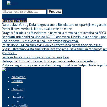
Pretraga
Najnovije vijesti:
Na proslavi Vučjeg Dola razgovarano o Bokokotorskoj eparhiji i mogućem r
Perić: Ili nova većina ili izbori, ovako više ne može
Dragaš: Saradnja sa Masdarom je najvažnija razvojna prekretnica za EPCG
Besplatni udžbenici za više od 67.700 osnovaca: Distribucija počinje u pon
Kao iz snova – Crna Gora u finalu Svjetskog prvenstva!
Pejak: Hoće li Milan Knežević i Vučića nazvati izdajnikom zbog dolaska...
Spajić: Otvaramo vrata američkim investicijama i savremenim tehnologijam
govoriće...
Serbian Times: Vučić podijelio crkvu u Crnoj Gori
Delegacija EU: Crna Gora nije dio inicijative za centre za migrante,...
Potpisan ugovor za prvu fazu stambenog projekta na Veljem brdu vrijednu
Naslovna
Politika
Društvo
Hronika
Ekonomija