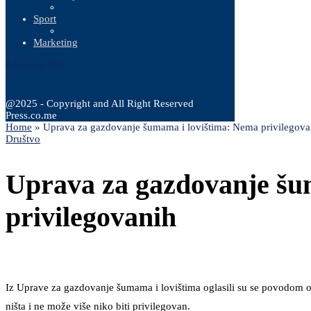
Sport
Marketing
8 Augusta, 2026
@2025 - Copyright and All Right Reserved
Press.co.me
Home
»
Uprava za gazdovanje šumama i lovištima: Nema privilegova
Društvo
Uprava za gazdovanje šu
privilegovanih
Iz Uprave za gazdovanje šumama i lovištima oglasili su se povodom o
ništa i ne može više niko biti privilegovan.