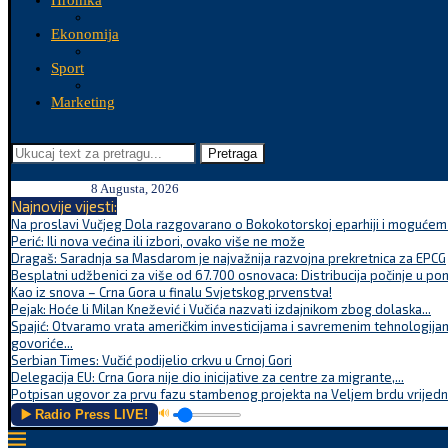
Hronika
Ekonomija
Sport
Marketing
Pretraga
8 Augusta, 2026
Najnovije vijesti:
Na proslavi Vučjeg Dola razgovarano o Bokokotorskoj eparhiji i mogućem r
Perić: Ili nova većina ili izbori, ovako više ne može
Dragaš: Saradnja sa Masdarom je najvažnija razvojna prekretnica za EPCG
Besplatni udžbenici za više od 67.700 osnovaca: Distribucija počinje u po
Kao iz snova – Crna Gora u finalu Svjetskog prvenstva!
Pejak: Hoće li Milan Knežević i Vučića nazvati izdajnikom zbog dolaska...
Spajić: Otvaramo vrata američkim investicijama i savremenim tehnologijam
govoriće...
Serbian Times: Vučić podijelio crkvu u Crnoj Gori
Delegacija EU: Crna Gora nije dio inicijative za centre za migrante,...
Potpisan ugovor za prvu fazu stambenog projekta na Veljem brdu vrijednu
▶️ Radio Press LIVE!
🔊