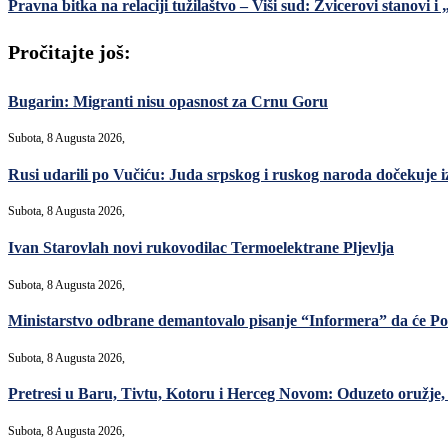
Pravna bitka na relaciji tužilaštvo – Viši sud: Zvicerovi stanovi i
Pročitajte još:
Bugarin: Migranti nisu opasnost za Crnu Goru
Subota, 8 Augusta 2026,
Rusi udarili po Vučiću: Juda srpskog i ruskog naroda dočekuje i
Subota, 8 Augusta 2026,
Ivan Starovlah novi rukovodilac Termoelektrane Pljevlja
Subota, 8 Augusta 2026,
Ministarstvo odbrane demantovalo pisanje “Informera” da će Po
Subota, 8 Augusta 2026,
Pretresi u Baru, Tivtu, Kotoru i Herceg Novom: Oduzeto oružje, m
Subota, 8 Augusta 2026,