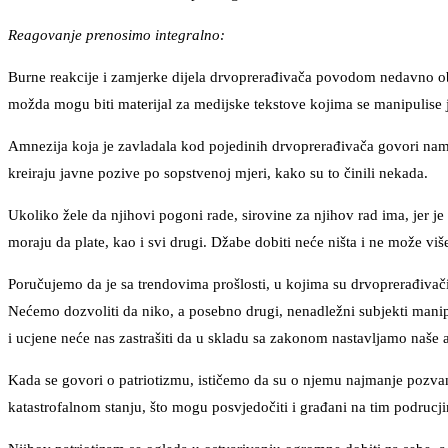
Reagovanje prenosimo integralno:
Burne reakcije i zamjerke dijela drvoprerađivača povodom nedavno ob
možda mogu biti materijal za medijske tekstove kojima se manipulise 
Amnezija koja je zavladala kod pojedinih drvoprerađivača govori nam, d
kreiraju javne pozive po sopstvenoj mjeri, kako su to činili nekada.
Ukoliko žele da njihovi pogoni rade, sirovine za njihov rad ima, jer 
moraju da plate, kao i svi drugi. Džabe dobiti neće ništa i ne može više
Poručujemo da je sa trendovima prošlosti, u kojima su drvoprerađivači
Nećemo dozvoliti da niko, a posebno drugi, nenadležni subjekti mani
i ucjene neće nas zastrašiti da u skladu sa zakonom nastavljamo naše a
Kada se govori o patriotizmu, ističemo da su o njemu najmanje pozvan
katastrofalnom stanju, što mogu posvjedočiti i građani na tim podrucj