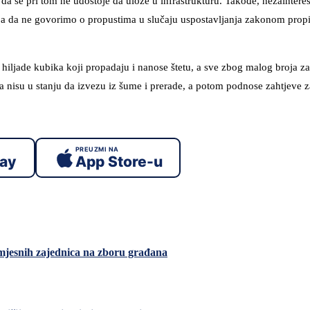
da se pri tom ne udostoje da ulože u infrastrukturu. Takođe, nezaintere
 a da ne govorimo o propustima u slučaju uspostavljanja zakonom prop
a hiljade kubika koji propadaju i nanose štetu, a sve zbog malog broja za
a nisu u stanju da izvezu iz šume i prerade, a potom podnose zahtjeve 
PREUZMI NA
lay
App Store-u
mjesnih zajednica na zboru građana