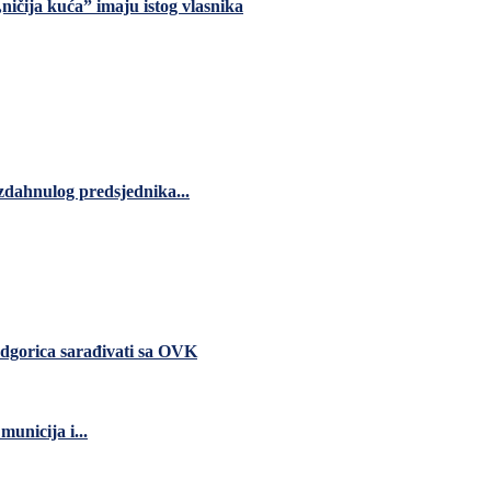
 „ničija kuća” imaju istog vlasnika
zdahnulog predsjednika...
dgorica sarađivati sa OVK
unicija i...