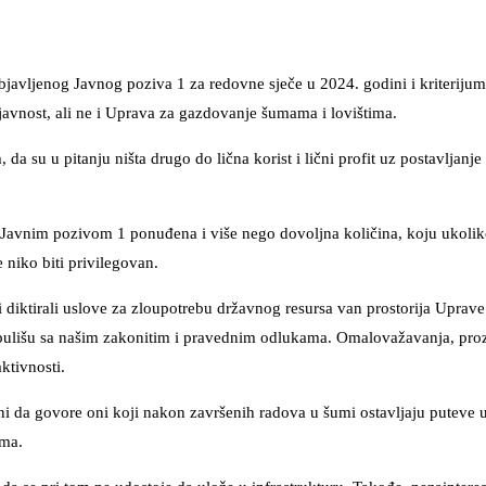
javljenog Javnog poziva 1 za redovne sječe u 2024. godini i kriteriju
javnost, ali ne i Uprava za gazdovanje šumama i lovištima.
a su u pitanju ništa drugo do lična korist i lični profit uz postavljanj
je Javnim pozivom 1 ponuđena i više nego dovoljna količina, koju ukoli
 niko biti privilegovan.
 diktirali uslove za zloupotrebu državnog resursa van prostorija Uprave
pulišu sa našim zakonitim i pravednim odlukama. Omalovažavanja, prozi
ktivnosti.
i da govore oni koji nakon završenih radova u šumi ostavljaju puteve 
ima.