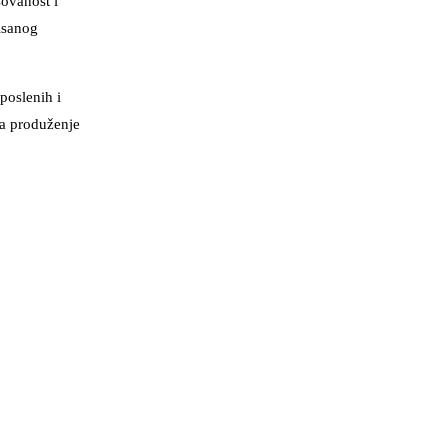
sovanost i
isanog
poslenih i
za produženje