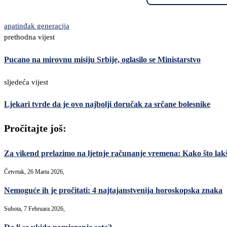
apatin
đak generacija
prethodna vijest
Pucano na mirovnu misiju Srbije, oglasilo se Ministarstvo
sljedeća vijest
Ljekari tvrde da je ovo najbolji doručak za srčane bolesnike
Pročitajte još:
Za vikend prelazimo na ljetnje računanje vremena: Kako što lak
Četvrtak, 26 Marta 2026,
Nemoguće ih je pročitati: 4 najtajanstvenija horoskopska znaka
Subota, 7 Februara 2026,