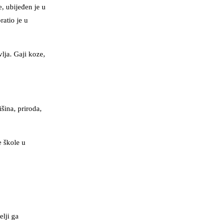
, ubijeđen je u
ratio je u
lja. Gaji koze,
šina, priroda,
e škole u
elji ga