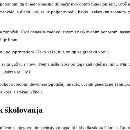
 potrebnim da bi jedno seosko domaćinstvo dobro funkcionisalo, Uroš je
resovalo, a djedu, koji se uz poljoprivredu, bavio i zidarskim zanatom, p
jica započeli, Uroš danas sa zadovoljstvom i neskrivenim ponosom, nastav
đuje hranu.
bavi poljoprivredom. Kako kaže, nije on tip za gradsku vrevu.
a tu gužvu i vrevu. Nema ništa lepše od toga kad odeš na njivu. Mir, ti
”, iskren je Uroš.
 poljoprivredom, devetnaestogodišnji mladić, učenik generacije Tehničk
a koja je stekao u školi.
ak školovanja
problem za njegovo domaćinstvo mogao bi biti odlazak na fakultet. Rodit