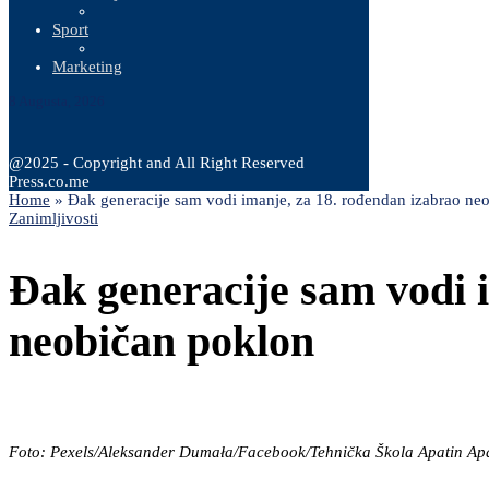
Sport
Marketing
8 Augusta, 2026
@2025 - Copyright and All Right Reserved
Press.co.me
Home
»
Đak generacije sam vodi imanje, za 18. rođendan izabrao ne
Zanimljivosti
Đak generacije sam vodi 
neobičan poklon
Foto: Pexels/Aleksander Dumała/Facebook/Tehnička Škola Apatin Ap