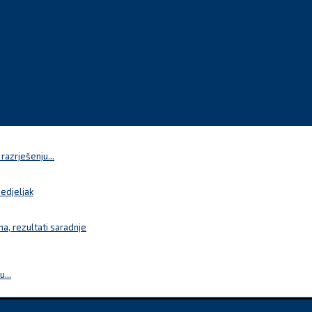
azrješenju...
nedjeljak
a, rezultati saradnje
...