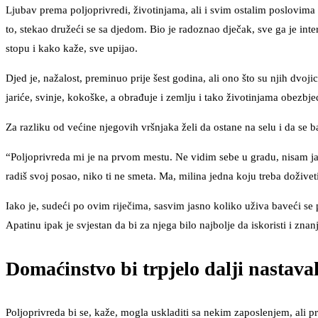
Ljubav prema poljoprivredi, životinjama, ali i svim ostalim poslovima
to, stekao družeći se sa djedom. Bio je radoznao dječak, sve ga je inte
stopu i kako kaže, sve upijao.
Djed je, nažalost, preminuo prije šest godina, ali ono što su njih dvo
jariće, svinje, kokoške, a obrađuje i zemlju i tako životinjama obezbje
Za razliku od većine njegovih vršnjaka želi da ostane na selu i da se 
“Poljoprivreda mi je na prvom mestu. Ne vidim sebe u gradu, nisam ja z
radiš svoj posao, niko ti ne smeta. Ma, milina jedna koju treba doživeti
Iako je, sudeći po ovim riječima, sasvim jasno koliko uživa baveći se
Apatinu ipak je svjestan da bi za njega bilo najbolje da iskoristi i znanj
Domaćinstvo bi trpjelo dalji nastav
Poljoprivreda bi se, kaže, mogla uskladiti sa nekim zaposlenjem, ali 