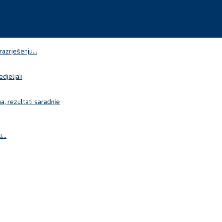
azrješenju...
edjeljak
a, rezultati saradnje
...