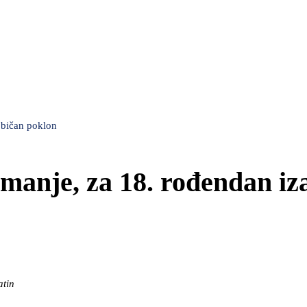
običan poklon
imanje, za 18. rođendan iz
atin