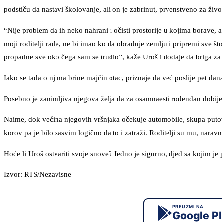
podstiču da nastavi školovanje, ali on je zabrinut, prvenstveno za živo
“Nije problem da ih neko nahrani i očisti prostorije u kojima borave, a
moji roditelji rade, ne bi imao ko da obrađuje zemlju i pripremi sve š
propadne sve oko čega sam se trudio”, kaže Uroš i dodaje da briga za 
Iako se tada o njima brine majčin otac, priznaje da već poslije pet dana
Posebno je zanimljiva njegova želja da za osamnaesti rođendan dobije
Naime, dok većina njegovih vršnjaka očekuje automobile, skupa putovan
korov pa je bilo sasvim logično da to i zatraži. Roditelji su mu, naravno,
Hoće li Uroš ostvariti svoje snove? Jedno je sigurno, djed sa kojim je
Izvor: RTS/Nezavisne
PREUZMI NA
Google P