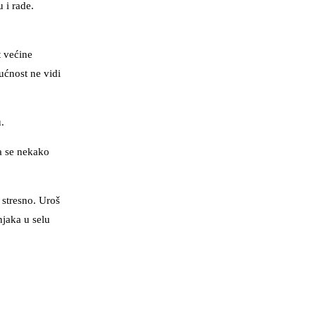
 i rade.
t većine
ućnost ne vidi
.
a se nekako
 stresno. Uroš
njaka u selu