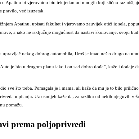
a u Apatinu bi vjerovatno bio tek jedan od mnogih koji slično razmišljaju
 pravilo, već izuzetak.
žnjem Apatinu, upisati fakultet i vjerovatno zauvijek otići iz sela, popu
nove, a iako ne isključuje mogućnost da nastavi školovanje, svoju bud
 za upravljač nekog dobrog automobila, Uroš je imao nešto drugo na umu
 Auto je bio u drugom planu iako i on sad dobro dođe”, kaže i dodaje d
dio sve što treba. Pomagala je i mama, ali kaže da mu je to bilo prilično
ivreda u pitanju. Uz osmijeh kaže da, za razliku od nekih njegovih vrš
jemu pomažu.
bavi prema poljoprivredi