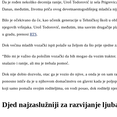
Da je rođen nekoliko decenija ranije, Uroš Todorović iz sela Prigrevic
Danas, međutim, životna priča ovog devetnaestogodišnjeg mladića nije
Bilo je očekivano da će, kao učenik generacije u Tehničkoj školi u obli
njegovih vršnjaka. Uroš Todorović, međutim, ima sasvim drugačije pla
u gradu, prenosi
RTS
.
Dok većina mladih vozački ispit polaže sa željom da što prije sjedne
“Bilo mi je važno da položim vozački da bih mogao da vozim traktor.
snalazio i ranije, ali mu je trebala pomoć.
Dok nije dobio dozvolu, otac ga je vozio do njive, a onda je on sam ra
ponosno ističe da je u njihovom domaćinstvu on glavni kada je poljopr
koji samo pomažu svojim roditeljima, on vodi posao, dok roditelji n
Djed najzaslužniji za razvijanje lju