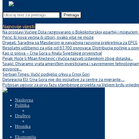
Pretraga
Najnovije vijesti:
Na proslavi Vučjeg Dola razgovarano o Bokokotorskoj eparhiji i mogućem r
Perić: Ili nova većina ili izbori, ovako više ne može
Dragaš: Saradnja sa Masdarom je najvažnija razvojna prekretnica za EPCG
Besplatni udžbenici za više od 67.700 osnovaca: Distribucija počinje u pon
Kao iz snova – Crna Gora u finalu Svjetskog prvenstva!
Pejak: Hoće li Milan Knežević i Vučića nazvati izdajnikom zbog dolaska...
Spajić: Otvaramo vrata američkim investicijama i savremenim tehnologijam
govoriće...
Serbian Times: Vučić podijelio crkvu u Crnoj Gori
Delegacija EU: Crna Gora nije dio inicijative za centre za migrante,...
Potpisan ugovor za prvu fazu stambenog projekta na Veljem brdu vrijednu
Naslovna
Politika
Društvo
Hronika
Ekonomija