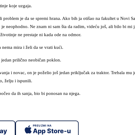
tinje koje uzgaja.
li problem je da se spremi hrana. Ako bih ja otišao na fakultet u Novi Sa
to je neophodno. Ne znam ni sam šta da radim, videću još, ali bilo bi mi 
životinje ne prestaje ni kada ode na odmor.
 nema mira i želi da se vrati kući.
 jedan prilično neobičan poklon.
ja i novac, on je poželio još jedan priključak za traktor. Trebala mu j
 želju i ispunili.
 počeo da ih sanja, bio bi ponosan na njega.
PREUZMI NA
lay
App Store-u