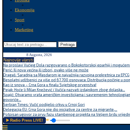
Hronika
Ekonomija
Sport
Marketing
Pretraga
8 Augusta, 2026
Najnovije vijesti:
Na proslavi Vučjeg Dola razgovarano o Bokokotorskoj eparhiji i mogućem r
Perić: Ili nova većina ili izbori, ovako više ne može
Dragaš: Saradnja sa Masdarom je najvažnija razvojna prekretnica za EPCG
Besplatni udžbenici za više od 67.700 osnovaca: Distribucija počinje u po
Kao iz snova – Crna Gora u finalu Svjetskog prvenstva!
Pejak: Hoće li Milan Knežević i Vučića nazvati izdajnikom zbog dolaska...
Spajić: Otvaramo vrata američkim investicijama i savremenim tehnologijam
govoriće...
Serbian Times: Vučić podijelio crkvu u Crnoj Gori
Delegacija EU: Crna Gora nije dio inicijative za centre za migrante,...
Potpisan ugovor za prvu fazu stambenog projekta na Veljem brdu vrijednu
▶️ Radio Press LIVE!
🔊