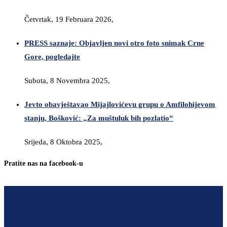
Četvrtak, 19 Februara 2026,
PRESS saznaje: Objavljen novi otro foto snimak Crne
Gore, pogledajte
Subota, 8 Novembra 2025,
Jevto obavještavao Mijajlovićevu grupu o Amfilohijevom
stanju, Bošković: „Za muštuluk bih pozlatio“
Srijeda, 8 Oktobra 2025,
Pratite nas na facebook-u