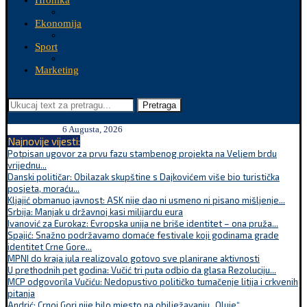
Hronika
Ekonomija
Sport
Marketing
Pretraga
6 Augusta, 2026
Najnovije vijesti:
Potpisan ugovor za prvu fazu stambenog projekta na Veljem brdu
vrijednu...
Danski političar: Obilazak skupštine s Dajkovićem više bio turistička
posjeta, moraću...
Kljajić obmanuo javnost: ASK nije dao ni usmeno ni pisano mišljenje...
Srbija: Manjak u državnoj kasi milijardu eura
Ivanović za Eurokaz: Evropska unija ne briše identitet – ona pruža...
Spajić: Snažno podržavamo domaće festivale koji godinama grade
identitet Crne Gore...
MPNI do kraja jula realizovalo gotovo sve planirane aktivnosti
U prethodnih pet godina: Vučić tri puta odbio da glasa Rezoluciju...
MCP odgovorila Vučiću: Nedopustivo političko tumačenje litija i crkvenih
pitanja
Andrić: Crnoj Gori nije bilo mjesto na obilježavanju „Oluje“