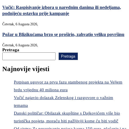
Vučić: Raspisivanje izbora u narednim danima ili nedeljama,
podnijeću ostavku prije kampanje
Četvrtak, 6 Augusta 2026,
Požar u Blizikućama brzo se proširio, zahvatio veliku površinu
Četvrtak, 6 Augusta 2026,
Pretraga
Pretraga
Najnovije vijesti
Potpisan ugovor za prvu fazu stambenog projekta na Veljem
brdu vrijednu 40 miliona eura
Vučić najavio dolazak Zelenskog i razgovore o važnim
temama
Danski političar: Obilazak skupštine s Dajkovićem više bio
turistička posjeta, moraću biti pažljiviji kome ću biti vodič
Od sjutra: Za nevezivanje pojasa kazna 150 eura, plaćanje i na