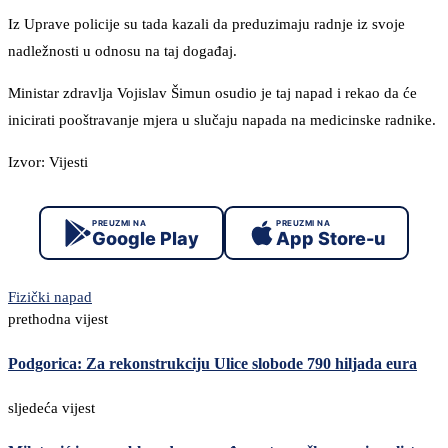
Iz Uprave policije su tada kazali da preduzimaju radnje iz svoje
nadležnosti u odnosu na taj događaj.
Ministar zdravlja Vojislav Šimun osudio je taj napad i rekao da će
inicirati pooštravanje mjera u slučaju napada na medicinske radnike.
Izvor: Vijesti
PREUZMI NA
PREUZMI NA
Google Play
App Store-u
Fizički napad
prethodna vijest
Podgorica: Za rekonstrukciju Ulice slobode 790 hiljada eura
sljedeća vijest