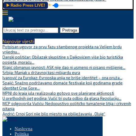
▶️ Radio Press LIVE!
🔊
Pretraga
Najnovije vijesti:
Potpisan ugovor za prvu fazu stambenog projekta na Veljem brdu
vrijednu...
Danski političar: Obilazak skupštine s Dajkovićem više bio turistička
posjeta, moraću...
Kljajić obmanuo javnost: ASK nije dao ni usmeno ni pisano mišljenje...
Srbija: Manjak u državnoj kasi milijardu eura
Ivanović za Eurokaz: Evropska unija ne briše identitet – ona pruža...
Spajić: Snažno podržavamo domaće festivale koji godinama grade
identitet Crne Gore...
MPNI do kraja jula realizovalo gotovo sve planirane aktivnosti
U prethodnih pet godina: Vučić tri puta odbio da glasa Rezoluciju...
MCP odgovorila Vučiću: Nedopustivo političko tumačenje litija i crkvenih
pitanja
Andrić: Crnoj Gori nije bilo mjesto na obilježavanju „Oluje“
Naslovna
Politika