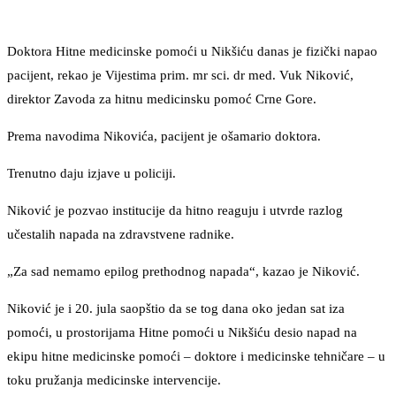
Doktora Hitne medicinske pomoći u Nikšiću danas je fizički napao
pacijent, rekao je Vijestima prim. mr sci. dr med. Vuk Niković,
direktor Zavoda za hitnu medicinsku pomoć Crne Gore.
Prema navodima Nikovića, pacijent je ošamario doktora.
Trenutno daju izjave u policiji.
Niković je pozvao institucije da hitno reaguju i utvrde razlog
učestalih napada na zdravstvene radnike.
„Za sad nemamo epilog prethodnog napada“, kazao je Niković.
Niković je i 20. jula saopštio da se tog dana oko jedan sat iza
pomoći, u prostorijama Hitne pomoći u Nikšiću desio napad na
ekipu hitne medicinske pomoći – doktore i medicinske tehničare – u
toku pružanja medicinske intervencije.