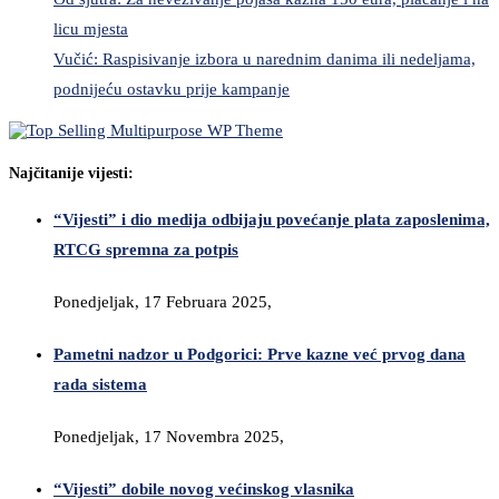
licu mjesta
Vučić: Raspisivanje izbora u narednim danima ili nedeljama,
podnijeću ostavku prije kampanje
Najčitanije vijesti:
“Vijesti” i dio medija odbijaju povećanje plata zaposlenima,
RTCG spremna za potpis
Ponedjeljak, 17 Februara 2025,
Pametni nadzor u Podgorici: Prve kazne već prvog dana
rada sistema
Ponedjeljak, 17 Novembra 2025,
“Vijesti” dobile novog većinskog vlasnika