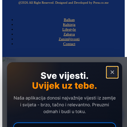
@2026.All Right Reserved. Designed and Developed by Press.co.me
Balkan
Kuhinja
Lifestyle
Zabava
Zanimljivosti
Contact
Naslovna
×
Sve vijesti.
Politika
Uvijek uz tebe.
Društvo
Hronika
Naša aplikacija donosi najvažnije vijesti iz zemlje
Ekonomija
i svijeta - brzo, tačno i relevantno. Preuzmi
odmah i budi u toku.
Sport
Marketing