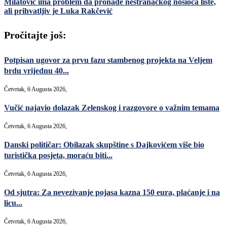
Milatović ima problem da pronađe nestranačkog nosioca liste,
ali prihvatljiv je Luka Rakčević
Pročitajte još:
Potpisan ugovor za prvu fazu stambenog projekta na Veljem
brdu vrijednu 40...
Četvrtak, 6 Augusta 2026,
Vučić najavio dolazak Zelenskog i razgovore o važnim temama
Četvrtak, 6 Augusta 2026,
Danski političar: Obilazak skupštine s Dajkovićem više bio
turistička posjeta, moraću biti...
Četvrtak, 6 Augusta 2026,
Od sjutra: Za nevezivanje pojasa kazna 150 eura, plaćanje i na
licu...
Četvrtak, 6 Augusta 2026,