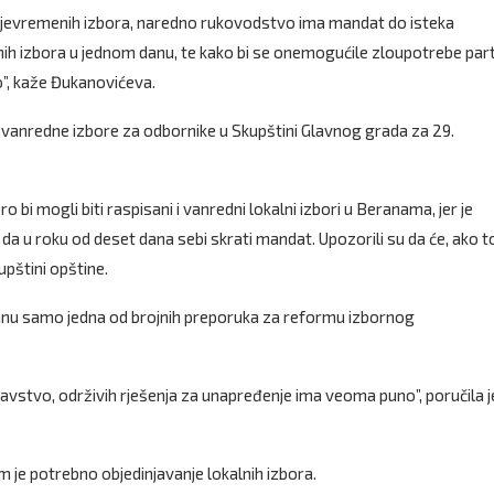
rijevremenih izbora, naredno rukovodstvo ima mandat do isteka
nih izbora u jednom danu, te kako bi se onemogućile zloupotrebe part
no”, kaže Đukanovićeva.
 vanredne izbore za odbornike u Skupštini Glavnog grada za 29.
 bi mogli biti raspisani i vanredni lokalni izbori u Beranama, jer je
a u roku od deset dana sebi skrati mandat. Upozorili su da će, ako t
upštini opštine.
danu samo jedna od brojnih preporuka za reformu izbornog
avstvo, održivih rješenja za unapređenje ima veoma puno”, poručila j
 je potrebno objedinjavanje lokalnih izbora.