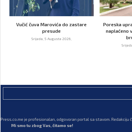
Vučić čuva Marovića do zastare
Poreska upra
presude
naplaćeno v
br
Srijeda, 5 Augusta 2026,
Srijed
Press.co.me je profesionalan, odgovoran portal sa stavom. Redakciju či
Mi smo tu zbog Vas, čitamo se!