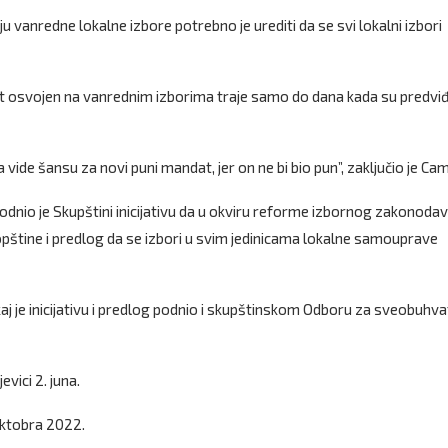
ju vanredne lokalne izbore potrebno je urediti da se svi lokalni izbori
t osvojen na vanrednim izborima traje samo do dana kada su predvi
 vide šansu za novi puni mandat, jer on ne bi bio pun”, zaključio je Cam
podnio je Skupštini inicijativu da u okviru reforme izbornog zakonoda
štine i predlog da se izbori u svim jedinicama lokalne samouprave
aj je inicijativu i predlog podnio i skupštinskom Odboru za sveobuhv
evici 2. juna.
 oktobra 2022.