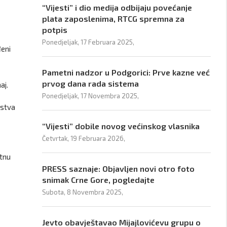
“Vijesti” i dio medija odbijaju povećanje
plata zaposlenima, RTCG spremna za
potpis
Ponedjeljak, 17 Februara 2025,
đeni
Pametni nadzor u Podgorici: Prve kazne već
prvog dana rada sistema
aj.
Ponedjeljak, 17 Novembra 2025,
vstva
“Vijesti” dobile novog većinskog vlasnika
Četvrtak, 19 Februara 2026,
atnu
PRESS saznaje: Objavljen novi otro foto
snimak Crne Gore, pogledajte
Subota, 8 Novembra 2025,
Jevto obavještavao Mijajlovićevu grupu o