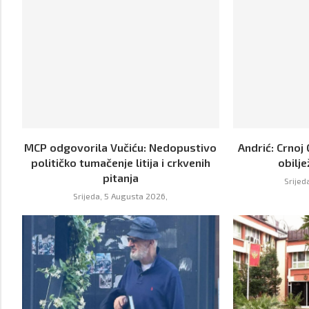
MCP odgovorila Vučiću: Nedopustivo
Andrić: Crnoj 
političko tumačenje litija i crkvenih
obilje
pitanja
Srijed
Srijeda, 5 Augusta 2026,