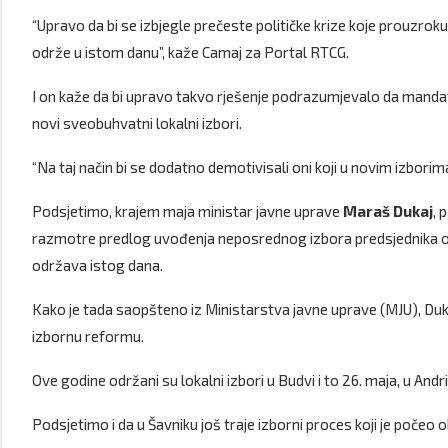
“Upravo da bi se izbjegle prečeste političke krize koje prouzroku
održe u istom danu”, kaže Camaj za Portal RTCG.
I on kaže da bi upravo takvo rješenje podrazumjevalo da manda
novi sveobuhvatni lokalni izbori.
“Na taj način bi se dodatno demotivisali oni koji u novim izborima
Podsjetimo, krajem maja ministar javne uprave
Maraš Dukaj
, 
razmotre predlog uvođenja neposrednog izbora predsjednika op
održava istog dana.
Kako je tada saopšteno iz Ministarstva javne uprave (MJU), Duk
izbornu reformu.
Ove godine održani su lokalni izbori u Budvi i to 26. maja, u Andrij
Podsjetimo i da u Šavniku još traje izborni proces koji je počeo