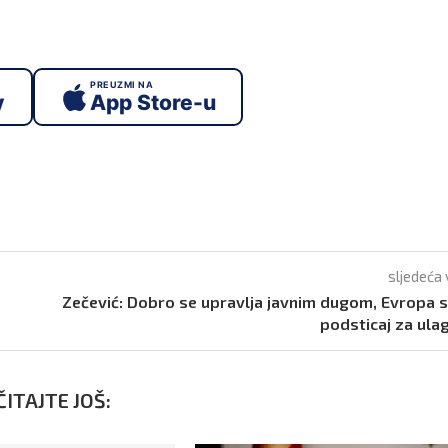
PREUZMI NA
y
App Store-u
sljedeća 
Zečević: Dobro se upravlja javnim dugom, Evropa 
podsticaj za ula
ITAJTE JOŠ: