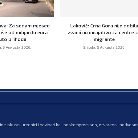
va: Za sedam mjeseci
Laković: Crna Gora nije dobil
iše od milijardu eura
zvaničnu inicijativu za centre 
uto prihoda
migrante
a, 5 Augusta 2026,
Srijeda, 5 Augusta 2026,
ne iskusni urednici i novinari koji beskompromisno, otvoreno i nedvosmis