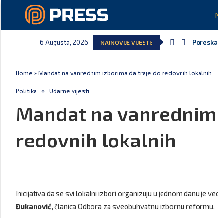
6 Augusta, 2026
Poreska 
NAJNOVIJE VIJESTI:
Laković:
Crna Gor
Aerodrom
EPCG: Si
Spajić: 
Home
»
Mandat na vanrednim izborima da traje do redovnih lokalnih
Politika
Udarne vijesti
Mandat na vanrednim 
redovnih lokalnih
Inicijativa da se svi lokalni izbori organizuju u jednom danu je
Đukanović
, članica Odbora za sveobuhvatnu izbornu reformu.