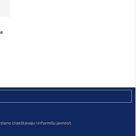
a
za
leno izvještavaju i informišu javnost.