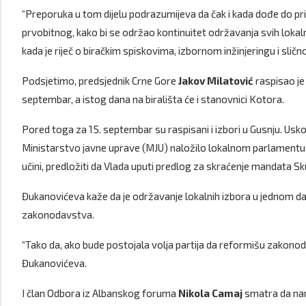
“Preporuka u tom dijelu podrazumijeva da čak i kada dođe do p
prvobitnog, kako bi se održao kontinuitet održavanja svih lokal
kada je riječ o biračkim spiskovima, izbornom inžinjeringu i slič
Podsjetimo, predsjednik Crne Gore
Jakov Milatović
raspisao je
septembar, a istog dana na birališta će i stanovnici Kotora.
Pored toga za 15. septembar su raspisani i izbori u Gusnju. Uskoro
Ministarstvo javne uprave (MJU) naložilo lokalnom parlamentu d
učini, predložiti da Vlada uputi predlog za skraćenje mandata Sk
Đukanovićeva kaže da je održavanje lokalnih izbora u jednom 
zakonodavstva.
“Tako da, ako bude postojala volja partija da reformišu zakonod
Đukanovićeva.
I član Odbora iz Albanskog foruma
Nikola Camaj
smatra da nam