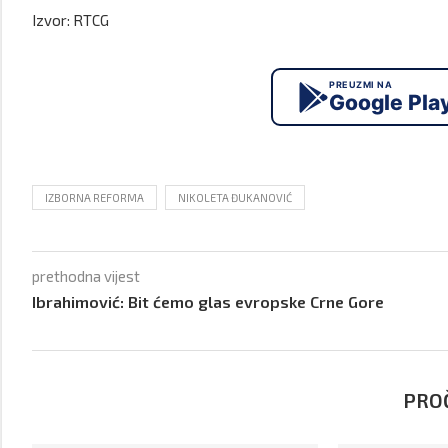
Izvor: RTCG
PREUZMI NA
Google Pla
IZBORNA REFORMA
NIKOLETA ĐUKANOVIĆ
prethodna vijest
Ibrahimović: Bit ćemo glas evropske Crne Gore
PROČ