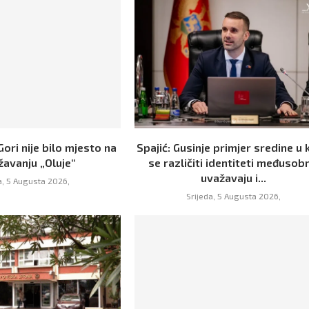
Gori nije bilo mjesto na
Spajić: Gusinje primjer sredine u 
žavanju „Oluje“
se različiti identiteti međusob
uvažavaju i...
a, 5 Augusta 2026,
Srijeda, 5 Augusta 2026,