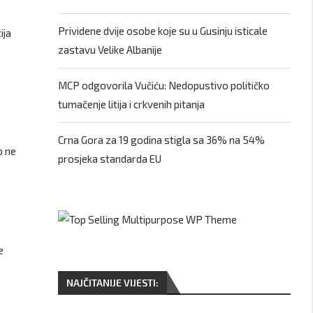
Prividene dvije osobe koje su u Gusinju isticale
ija
zastavu Velike Albanije
MCP odgovorila Vučiću: Nedopustivo političko
tumačenje litija i crkvenih pitanja
Crna Gora za 19 godina stigla sa 36% na 54%
o ne
prosjeka standarda EU
e
NAJČITANIJE VIJESTI: