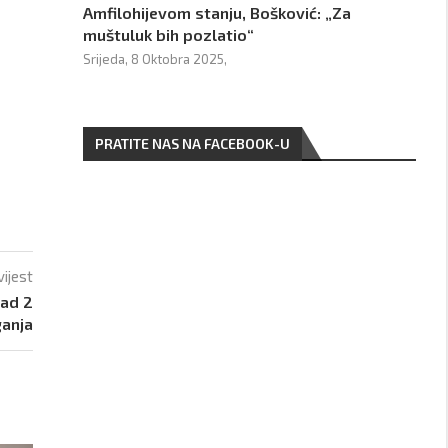
Amfilohijevom stanju, Bošković: „Za
muštuluk bih pozlatio“
Srijeda, 8 Oktobra 2025,
PRATITE NAS NA FACEBOOK-U
vijest
sad 2
ganja