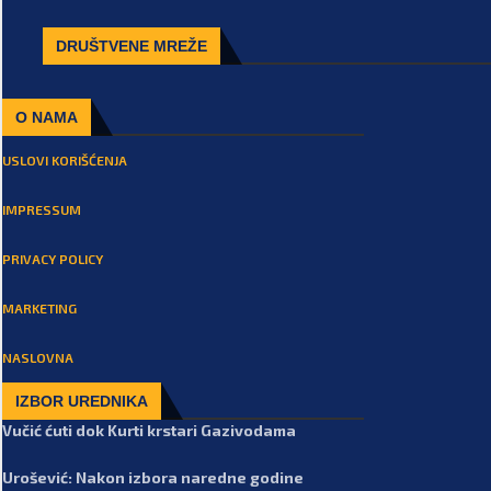
DRUŠTVENE MREŽE
O NAMA
USLOVI KORIŠĆENJA
IMPRESSUM
PRIVACY POLICY
MARKETING
NASLOVNA
IZBOR UREDNIKA
Vučić ćuti dok Kurti krstari Gazivodama
Urošević: Nakon izbora naredne godine