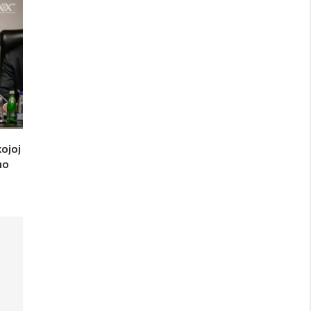
kojoj
no