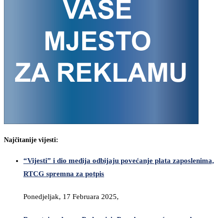
Najčitanije vijesti:
“Vijesti” i dio medija odbijaju povećanje plata zaposlenima,
RTCG spremna za potpis
Ponedjeljak, 17 Februara 2025,