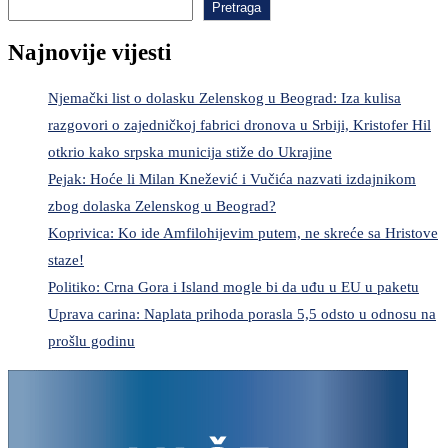
Pretraga
Najnovije vijesti
Njemački list o dolasku Zelenskog u Beograd: Iza kulisa
razgovori o zajedničkoj fabrici dronova u Srbiji, Kristofer Hil
otkrio kako srpska municija stiže do Ukrajine
Pejak: Hoće li Milan Knežević i Vučića nazvati izdajnikom
zbog dolaska Zelenskog u Beograd?
Koprivica: Ko ide Amfilohijevim putem, ne skreće sa Hristove
staze!
Politiko: Crna Gora i Island mogle bi da uđu u EU u paketu
Uprava carina: Naplata prihoda porasla 5,5 odsto u odnosu na
prošlu godinu