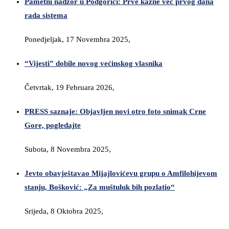
Pametni nadzor u Podgorici: Prve kazne već prvog dana
rada sistema
Ponedjeljak, 17 Novembra 2025,
“Vijesti” dobile novog većinskog vlasnika
Četvrtak, 19 Februara 2026,
PRESS saznaje: Objavljen novi otro foto snimak Crne
Gore, pogledajte
Subota, 8 Novembra 2025,
Jevto obavještavao Mijajlovićevu grupu o Amfilohijevom
stanju, Bošković: „Za muštuluk bih pozlatio“
Srijeda, 8 Oktobra 2025,