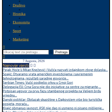
Društvo
Hronika
Ekonomija
Sport
Marketing
Pretraga
7 Augusta, 2026
Najnovije vijesti:
Pejak: Hoće li Milan Knežević i Vučića nazvati izdajnikom zbog dolaska...
Spajić: Otvaramo vrata američkim investicijama i savremenim
tehnologijama, rezultati saradnje govoriće...
Serbian Times: Vučić podijelio crkvu u Crnoj Gori
Delegacija EU: Crna Gora nije dio inicijative za centre za migrante,...
Potpisan ugovor za prvu fazu stambenog projekta na Veljem brdu
vrijednu...
Danski političar: Obilazak skupštine s Dajkovićem više bio turistička
posjeta, moraću...
Kljajić obmanuo javnost: ASK nije dao ni usmeno ni pisano mišljenje...