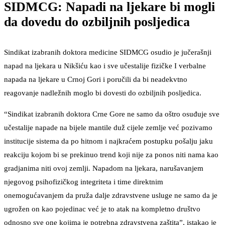
SIDMCG: Napadi na ljekare bi mogli
da dovedu do ozbiljnih posljedica
Sindikat izabranih doktora medicine SIDMCG osudio je jučerašnji
napad na ljekara u Nikšiću kao i sve učestalije fizičke I verbalne
napada na ljekare u Crnoj Gori i poručili da bi neadekvtno
reagovanje nadležnih moglo bi dovesti do ozbiljnih posljedica.
“Sindikat izabranih doktora Crne Gore ne samo da oštro osuđuje sve
učestalije napade na bijele mantile duž cijele zemlje već pozivamo
institucije sistema da po hitnom i najkraćem postupku pošalju jaku
reakciju kojom bi se prekinuo trend koji nije za ponos niti nama kao
gradjanima niti ovoj zemlji. Napadom na ljekara, narušavanjem
njegovog psihofizičkog integriteta i time direktnim
onemogućavanjem da pruža dalje zdravstvene usluge ne samo da je
ugrožen on kao pojedinac već je to atak na kompletno društvo
odnosno sve one kojima je potrebna zdravstvena zaštita”, istakao je