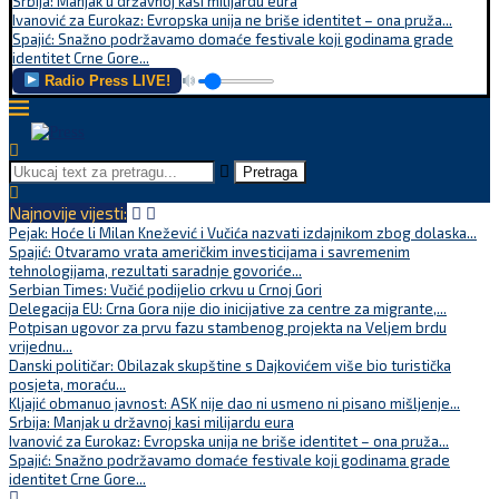
Srbija: Manjak u državnoj kasi milijardu eura
Ivanović za Eurokaz: Evropska unija ne briše identitet – ona pruža...
Spajić: Snažno podržavamo domaće festivale koji godinama grade
identitet Crne Gore...
Radio Press LIVE!
Pretraga
Najnovije vijesti:
Pejak: Hoće li Milan Knežević i Vučića nazvati izdajnikom zbog dolaska...
Spajić: Otvaramo vrata američkim investicijama i savremenim
tehnologijama, rezultati saradnje govoriće...
Serbian Times: Vučić podijelio crkvu u Crnoj Gori
Delegacija EU: Crna Gora nije dio inicijative za centre za migrante,...
Potpisan ugovor za prvu fazu stambenog projekta na Veljem brdu
vrijednu...
Danski političar: Obilazak skupštine s Dajkovićem više bio turistička
posjeta, moraću...
Kljajić obmanuo javnost: ASK nije dao ni usmeno ni pisano mišljenje...
Srbija: Manjak u državnoj kasi milijardu eura
Ivanović za Eurokaz: Evropska unija ne briše identitet – ona pruža...
Spajić: Snažno podržavamo domaće festivale koji godinama grade
identitet Crne Gore...