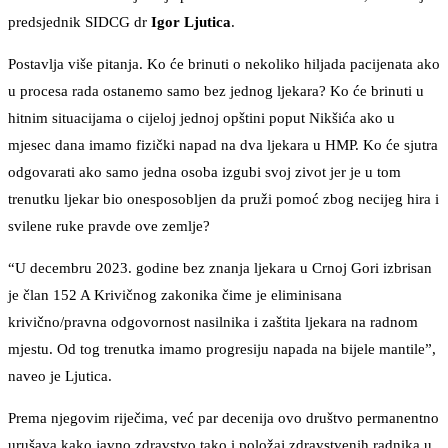
predsjednik SIDCG dr
Igor Ljutica
.
Postavlja više pitanja. Ko će brinuti o nekoliko hiljada pacijenata ako
u procesa rada ostanemo samo bez jednog ljekara? Ko će brinuti u
hitnim situacijama o cijeloj jednoj opštini poput Nikšića ako u
mjesec dana imamo fizički napad na dva ljekara u HMP. Ko će sjutra
odgovarati ako samo jedna osoba izgubi svoj zivot jer je u tom
trenutku ljekar bio onesposobljen da pruži pomoć zbog necijeg hira i
svilene ruke pravde ove zemlje?
“U decembru 2023. godine bez znanja ljekara u Crnoj Gori izbrisan
je član 152 A Krivičnog zakonika čime je eliminisana
krivično/pravna odgovornost nasilnika i zaštita ljekara na radnom
mjestu. Od tog trenutka imamo progresiju napada na bijele mantile”,
naveo je Ljutica.
Prema njegovim riječima, već par decenija ovo društvo permanentno
urušava kako javno zdravstvo tako i položaj zdravstvenih radnika u