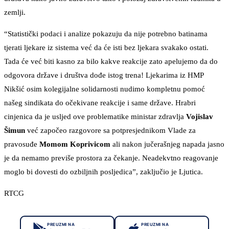
zemlji.
“Statistički podaci i analize pokazuju da nije potrebno batinama
tjerati ljekare iz sistema već da će isti bez ljekara svakako ostati.
Tada će već biti kasno za bilo kakve reakcije zato apelujemo da do
odgovora države i društva dođe istog trena! Ljekarima iz HMP
Nikšić osim kolegijalne solidarnosti nudimo kompletnu pomoć
našeg sindikata do očekivane reakcije i same države. Hrabri
cinjenica da je usljed ove problematike ministar zdravlja
Vojislav
Šimun
već započeo razgovore sa potpresjednikom Vlade za
pravosuđe
Momom Koprivicom
ali nakon jučerašnjeg napada jasno
je da nemamo previše prostora za čekanje. Neadekvtno reagovanje
moglo bi dovesti do ozbiljnih posljedica”, zaključio je Ljutica.
RTCG
PREUZMI NA
PREUZMI NA