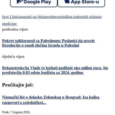
Google Play
App Store-u
Igor Ljutica
napadi na ljekare
sidmcg
sindikat izabranih doktora
medicine
prethodna vijest
Pokret solidarnosti sa Palestinom: Poslanici da usvoje
Rezoluciju o osudi zločina Izraela u Palestini
sljedeća vijest
Rekonstrukcija Vlade će koštati godišnje oko milion eura, što
predstavlja 0,03 odsto budžeta za 2024. godinu
Pročitajte još:
Njemački list o dolasku Zelenskog u Beograd: Iza kulisa
razgovori o zajedničkoj...
Petak, 7 Augusta 2026,