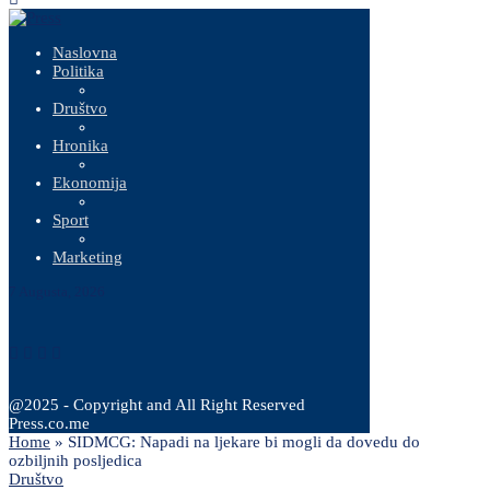
Naslovna
Politika
Društvo
Hronika
Ekonomija
Sport
Marketing
7 Augusta, 2026
@2025 - Copyright and All Right Reserved
Press.co.me
Home
»
SIDMCG: Napadi na ljekare bi mogli da dovedu do
ozbiljnih posljedica
Društvo