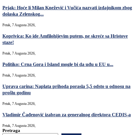
Pejak: Hoće li Milan Knežević i Vučića nazvati izdajnikom zbog
dolaska Zelenskog...
Petak, 7 Augusta 2026,
Koprivica: Ko ide Amfilohijevim putem, ne skreće sa Hristove
staze!
Petak, 7 Augusta 2026,
Politiko: Crna Gora i Island mogle bi da uđu u EU u...
Petak, 7 Augusta 2026,
Uprava carina: Naplata prihoda porasla 5,5 odsto u odnosu na
prošlu godinu
Petak, 7 Augusta 2026,
Vladimir Čađenović izabran za generalnog direktora CEDIS-a
Petak, 7 Augusta 2026,
Pretraga