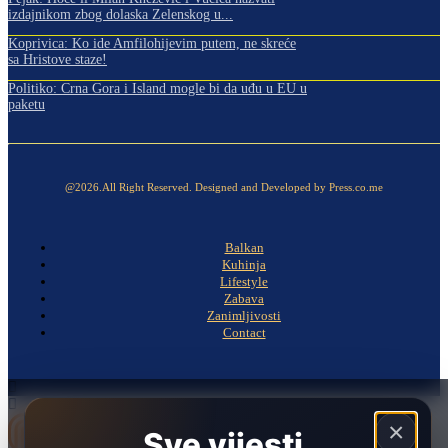
izdajnikom zbog dolaska Zelenskog u...
Koprivica: Ko ide Amfilohijevim putem, ne skreće
sa Hristove staze!
Politiko: Crna Gora i Island mogle bi da uđu u EU u
paketu
@2026.All Right Reserved. Designed and Developed by Press.co.me
Balkan
Kuhinja
Lifestyle
Zabava
Zanimljivosti
Contact
×
Sve vijesti.