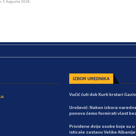
a, 5 Augusta 2026,
IZBOR UREDNIKA
Vučić ćuti dok Kurti krstari Gaz
JA
Urošević: Nakon izbora naredn
ponovo ćemo formirati vlast be
Prividene dvije osobe koje su u
isticale zastavu Velike Albanije