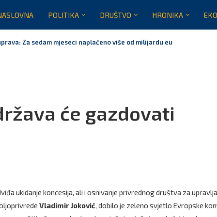
NASLOVNA
POLITIKA
DRUŠTVO
HRONIKA
EKO
prava: Za sedam mjeseci naplaćeno više od milijardu eura bruto...
Crna Gora nije dobila zvaničnu inicijativu za centre za migrante
 neće biti domaćin migrantskih centara
 Crne Gore za sedam mjeseci opslužili dva miliona putnika
tem stabilan, Termoelektrana Pljevlja ponovo u pogonu od danas
rna Gora neće prihvatiti centre EU za repatrijaciju migranata
 država će gazdovati
a ukidanje koncesija, ali i osnivanje privrednog društva za upravljan
oljoprivrede
Vladimir Joković
, dobilo je zeleno svjetlo Evropske kom