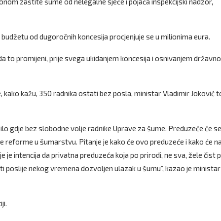
akonom zaštite šume od nelegalne sječe i pojača inspekcijski nadzor,
 budžetu od dugoročnih koncesija procjenjuje se u milionima eura.
da to promijeni, prije svega ukidanjem koncesija i osnivanjem državn
 kako kažu, 350 radnika ostati bez posla, ministar Vladimir Joković t
li bilo gdje bez slobodne volje radnike Uprave za šume. Preduzeće će s
bne reforme u šumarstvu. Pitanje je kako će ovo preduzeće i kako će n
 je intencija da privatna preduzeća koja po prirodi, ne sva, žele čist p
biti poslije nekog vremena dozvoljen ulazak u šumu”, kazao je ministar
ji.