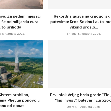
va: Za sedam mjeseci
Rekordne gužve na crnogorsk
iše od milijardu eura
putevima: Kroz Sozinu i auto-pu
uto prihoda
vikend prošlo...
a, 5 Augusta 2026,
Srijeda, 5 Augusta 2026,
Sistem stabilan,
Prvi blok Veljeg brda grade “Fidij
ana Pljevlja ponovo u
“Ing invest”, bulevar “Eurozox
onu od danas
Utorak, 4 Augusta 2026,