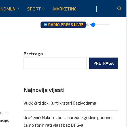
NOMIJA
SPORT
MARKETING
RADIO PRESS LIVE!
Pretraga
PRETRAGA
Najnovije vijesti
Vučić ćuti dok Kurti krstari Gazivodama
je i
Urošević: Nakon izbora naredne godine ponovo
isije,
ćemo formirati vlast bez DPS-a