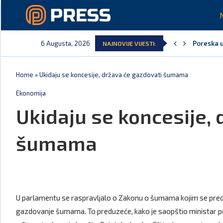
6 Augusta, 2026
Poreska u
NAJNOVIJE VIJESTI:
Laković: 
Crna Gora
Aerodromi
EPCG: Sis
Spajić: C
Home
»
Ukidaju se koncesije, država će gazdovati šumama
Ekonomija
Ukidaju se koncesije,
šumama
U parlamentu se raspravljalo o Zakonu o šumama kojim se predviđ
gazdovanje šumama. To preduzeće, kako je saopštio ministar p