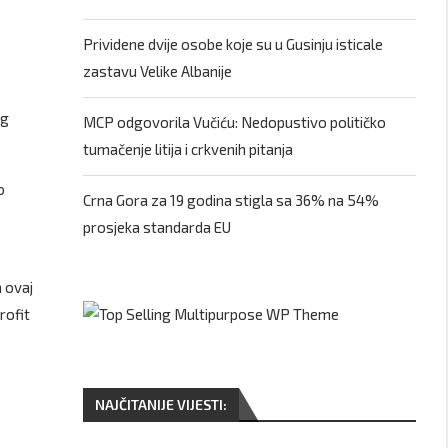
Prividene dvije osobe koje su u Gusinju isticale
zastavu Velike Albanije
og
MCP odgovorila Vučiću: Nedopustivo političko
tumačenje litija i crkvenih pitanja
o
Crna Gora za 19 godina stigla sa 36% na 54%
prosjeka standarda EU
e
a ovaj
rofit
NAJČITANIJE VIJESTI: