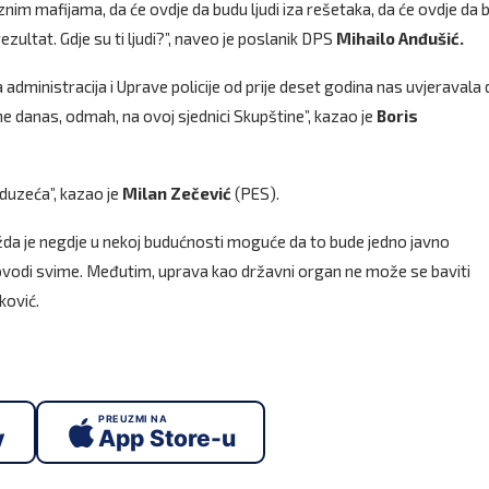
znim mafijama, da će ovdje da budu ljudi iza rešetaka, da će ovdje da 
zultat. Gdje su ti ljudi?”, naveo je poslanik DPS
Mihailo Anđušić.
dministracija i Uprave policije od prije deset godina nas uvjeravala 
 danas, odmah, na ovoj sjednici Skupštine”, kazao je
Boris
duzeća”, kazao je
Milan Zečević
(PES).
Možda je negdje u nekoj budućnosti moguće da to bude jedno javno
kovodi svime. Međutim, uprava kao državni organ ne može se baviti
ković.
PREUZMI NA
y
App Store-u