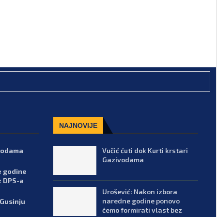
NAJNOVIJE
ivodama
Vučić ćuti dok Kurti krstari
Gazivodama
e godine
z DPS-a
Urošević: Nakon izbora
naredne godine ponovo
 Gusinju
ćemo formirati vlast bez