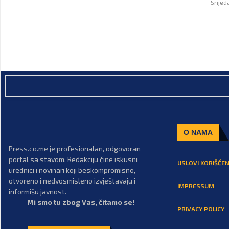
Srijed
O NAMA
Press.co.me je profesionalan, odgovoran
portal sa stavom. Redakciju čine iskusni
USLOVI KORIŠĆEN
urednici i novinari koji beskompromisno,
otvoreno i nedvosmisleno izvještavaju i
IMPRESSUM
informišu javnost.
Mi smo tu zbog Vas, čitamo se!
PRIVACY POLICY