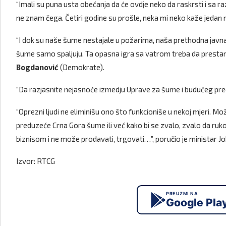
“Imali su puna usta obećanja da će ovdje neko da raskrsti i sa ra
ne znam čega. Četiri godine su prošle, neka mi neko kaže jedan re
“I dok su naše šume nestajale u požarima, naša prethodna javna a
šume samo spaljuju. Ta opasna igra sa vatrom treba da prestane
Bogdanović
(Demokrate).
“Da razjasnite nejasnoće izmedju Uprave za šume i budućeg pre
“Oprezni ljudi ne eliminišu ono što funkcioniše u nekoj mjeri. 
preduzeće Crna Gora šume ili već kako bi se zvalo, zvalo da ru
biznisom i ne može prodavati, trgovati…”, poručio je ministar Jo
Izvor: RTCG
PREUZMI NA
Google Pla