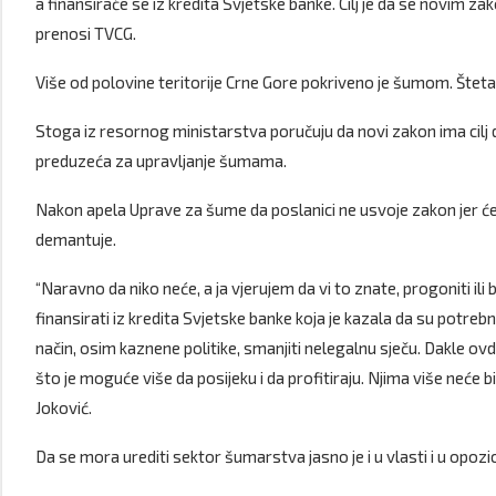
a finansiraće se iz kredita Svjetske banke. Cilj je da se novim z
prenosi TVCG.
Više od polovine teritorije Crne Gore pokriveno je šumom. Šteta
Stoga iz resornog ministarstva poručuju da novi zakon ima cilj 
preduzeća za upravljanje šumama.
Nakon apela Uprave za šume da poslanici ne usvoje zakon jer će,
demantuje.
“Naravno da niko neće, a ja vjerujem da vi to znate, progoniti i
finansirati iz kredita Svjetske banke koja je kazala da su potre
način, osim kaznene politike, smanjiti nelegalnu sječu. Dakle ovdje
što je moguće više da posijeku i da profitiraju. Njima više neće 
Joković.
Da se mora urediti sektor šumarstva jasno je i u vlasti i u opozici