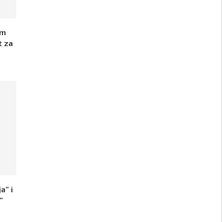
im
t za
a” i
”