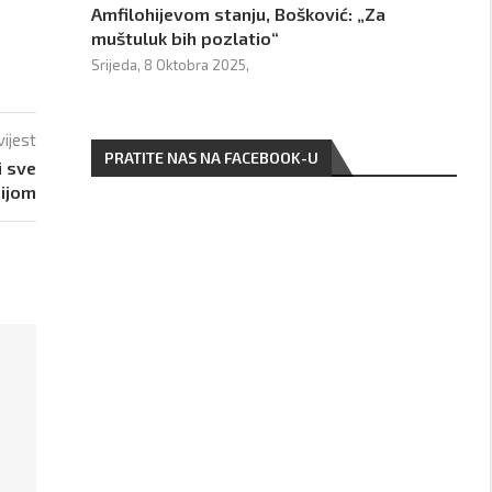
Amfilohijevom stanju, Bošković: „Za
muštuluk bih pozlatio“
Srijeda, 8 Oktobra 2025,
vijest
PRATITE NAS NA FACEBOOK-U
i sve
ijom