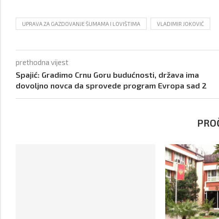
UPRAVA ZA GAZDOVANJE ŠUMAMA I LOVIŠTIMA
VLADIMIR JOKOVIĆ
prethodna vijest
Spajić: Gradimo Crnu Goru budućnosti, država ima
dovoljno novca da sprovede program Evropa sad 2
PROČ