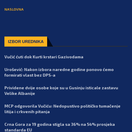
NASLOVNA
IZBOR UREDNIKA
Vučić ćuti dok Kurti krstari Gazivodama
Urošević: Nakon izbora naredne godine ponovo ćemo
formirati vlast bez DPS-a
Prividene dvije osobe koje su u Gusinju isticale zastavu
Velike Albanije
MCP odgovorila Vučiću: Nedopustivo političko tumačenje
litija i crkvenih pitanja
Crna Gora za 19 godina stigla sa 36% na 54% prosjeka
standarda EU