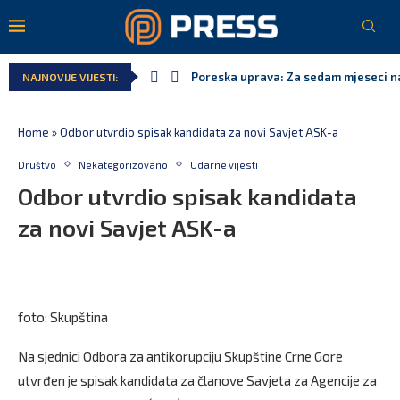
Poreska uprava: Za sedam mjeseci nap
NAJNOVIJE VIJESTI:
Laković: Crna Gora nije dobila zvanič
Crna Gora neće biti domaćin migrant
Aerodromi Crne Gore za sedam mjesec
EPCG: Sistem stabilan, Termoelektra
Spajić: Crna Gora neće prihvatiti cen
Home
»
Odbor utvrdio spisak kandidata za novi Savjet ASK-a
Društvo
Nekategorizovano
Udarne vijesti
Odbor utvrdio spisak kandidata
za novi Savjet ASK-a
foto: Skupština
Na sjednici Odbora za antikorupciju Skupštine Crne Gore
utvrđen je spisak kandidata za članove Savjeta za Agencije za