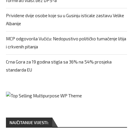
formirati vlast bez DPS-a
Prividene dvije osobe koje su u Gusinju isticale zastavu Velike
Albanije
MCP odgovorila Vučiću: Nedopustivo političko tumačenje litija
i crkvenih pitanja
Crna Gora za 19 godina stigla sa 36% na 54% prosjeka
standarda EU
NAJČITANIJE VIJESTI: