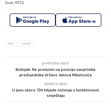
Izvor: RTCG
PREUZMI NA
PREUZMI NA
Google Play
App Store-u
ASK
SAVJET
prethodna vijest
Bošnjak: Ne prelazim na poziciju savjetnika
predsjednika države Jakova Milatovića
sljedeća vijest
U junu skoro 734 hiljade noćenja u kolektivnom
smještaju