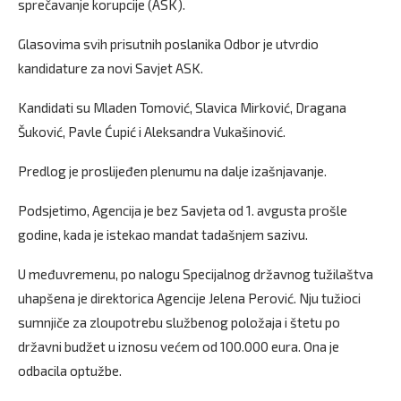
sprečavanje korupcije (ASK).
Glasovima svih prisutnih poslanika Odbor je utvrdio
kandidature za novi Savjet ASK.
Kandidati su Mladen Tomović, Slavica Mirković, Dragana
Šuković, Pavle Ćupić i Aleksandra Vukašinović.
Predlog je proslijeđen plenumu na dalje izašnjavanje.
Podsjetimo, Agencija je bez Savjeta od 1. avgusta prošle
godine, kada je istekao mandat tadašnjem sazivu.
U međuvremenu, po nalogu Specijalnog državnog tužilaštva
uhapšena je direktorica Agencije Jelena Perović. Nju tužioci
sumnjiče za zloupotrebu službenog položaja i štetu po
državni budžet u iznosu većem od 100.000 eura. Ona je
odbacila optužbe.