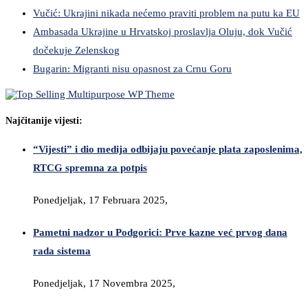
Vučić: Ukrajini nikada nećemo praviti problem na putu ka EU
Ambasada Ukrajine u Hrvatskoj proslavlja Oluju, dok Vučić
dočekuje Zelenskog
Bugarin: Migranti nisu opasnost za Crnu Goru
Najčitanije vijesti:
“Vijesti” i dio medija odbijaju povećanje plata zaposlenima,
RTCG spremna za potpis
Ponedjeljak, 17 Februara 2025,
Pametni nadzor u Podgorici: Prve kazne već prvog dana
rada sistema
Ponedjeljak, 17 Novembra 2025,