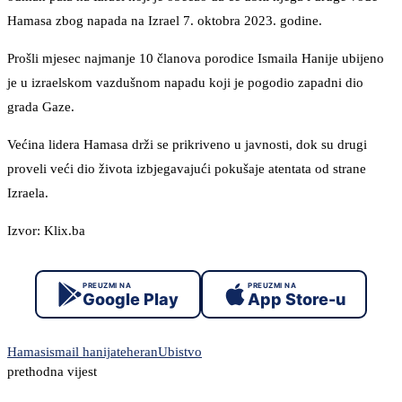
Hamasa zbog napada na Izrael 7. oktobra 2023. godine.
Prošli mjesec najmanje 10 članova porodice Ismaila Hanije ubijeno
je u izraelskom vazdušnom napadu koji je pogodio zapadni dio
grada Gaze.
Većina lidera Hamasa drži se prikriveno u javnosti, dok su drugi
proveli veći dio života izbjegavajući pokušaje atentata od strane
Izraela.
Izvor: Klix.ba
PREUZMI NA
PREUZMI NA
Google Play
App Store-u
Hamas
ismail hanija
teheran
Ubistvo
prethodna vijest