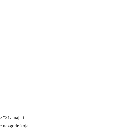
ve “21. maj” i
ne nezgode koja