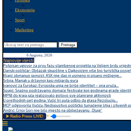
Hronika
Ekonomija
Sport
Marketing
Pretraga
6 Augusta, 2026
Najnovije vijesti:
Potpisan ugovor za prvu fazu stambenog projekta na Veljem brdu vrijednu
Danski političar: Obilazak skupštine s Dajkovićem više bio turistička posjet
Kljajić obmanuo javnost: ASK nije dao ni usmeno ni pisano mišljenje...
Srbija: Manjak u državnoj kasi milijardu eura
Ivanović za Eurokaz: Evropska unija ne briše identitet – ona pruža...
Spajić: Snažno podržavamo domaće festivale koji godinama grade identite
MPNI do kraja jula realizovalo gotovo sve planirane aktivnosti
U prethodnih pet godina: Vučić tri puta odbio da glasa Rezoluciju...
MCP odgovorila Vučiću: Nedopustivo političko tumačenje litija i crkvenih p
Andrić: Crnoj Gori nije bilo mjesto na obilježavanju „Oluje“
▶️ Radio Press LIVE!
🔊