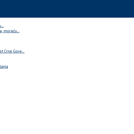
...
a, moraću...
t Crne Gore...
tanja