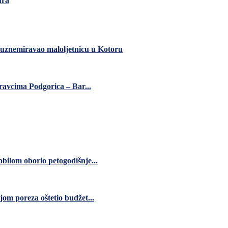
ura
 uznemiravao maloljetnicu u Kotoru
ravcima Podgorica – Bar...
bilom oborio petogodišnje...
jom poreza oštetio budžet...