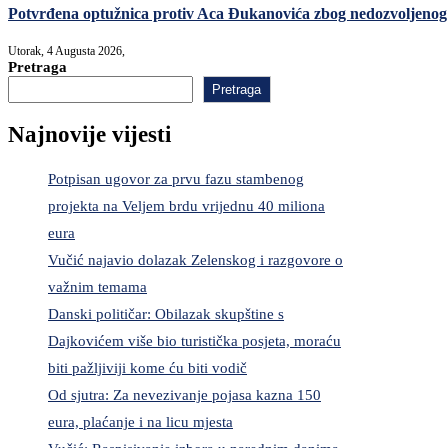
Potvrđena optužnica protiv Aca Đukanovića zbog nedozvoljenog
Utorak, 4 Augusta 2026,
Pretraga
Pretraga
Najnovije vijesti
Potpisan ugovor za prvu fazu stambenog
projekta na Veljem brdu vrijednu 40 miliona
eura
Vučić najavio dolazak Zelenskog i razgovore o
važnim temama
Danski političar: Obilazak skupštine s
Dajkovićem više bio turistička posjeta, moraću
biti pažljiviji kome ću biti vodič
Od sjutra: Za nevezivanje pojasa kazna 150
eura, plaćanje i na licu mjesta