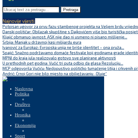
Pretraga
Najnovije vijesti:
Potpisan ugovor za prvu fazu stambenog projekta na Veljem brdu vrijednu
Danski političar: Obilazak skupštine s Dajkovićem više bio turistička posjet
Kljajić obmanuo javnost: ASK nije dao ni usmeno ni pisano mišljenje...
Srbija: Manjak u državnoj kasi milijardu eura
Ivanović za Eurokaz: Evropska unija ne briše identitet – ona pruža...
Spajić: Snažno podržavamo domaće festivale koji godinama grade identite
MPNI do kraja jula realizovalo gotovo sve planirane aktivnosti
U prethodnih pet godina: Vučić tri puta odbio da glasa Rezoluciju...
MCP odgovorila Vučiću: Nedopustivo političko tumačenje litija i crkvenih pi
Andrić: Crnoj Gori nije bilo mjesto na obilježavanju „Oluje“
Naslovna
Politika
Društvo
Hronika
Ekonomija
Sport