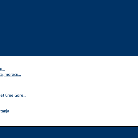
...
a, moraću...
t Crne Gore...
itanja