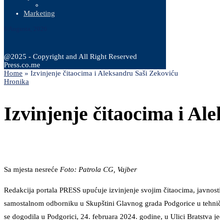
Marketing
6 Augusta, 2026
@2025 - Copyright and All Right Reserved
Press.co.me
Home
»
Izvinjenje čitaocima i Aleksandru Saši Zekoviću
Hronika
Izvinjenje čitaocima i Al
Sa mjesta nesreće
Foto: Patrola CG, Vajber
Redakcija portala PRESS upućuje izvinjenje svojim čitaocima, javnost
samostalnom odborniku u Skupštini Glavnog grada Podgorice u tehni
se dogodila u Podgorici, 24. februara 2024. godine, u Ulici Bratstva j