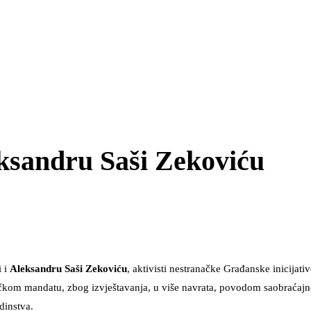
eksandru Saši Zekoviću
i i
Aleksandru Saši Zekoviću
, aktivisti nestranačke Građanske inicijati
čkom mandatu, zbog izvještavanja, u više navrata, povodom saobraćaj
edinstva.