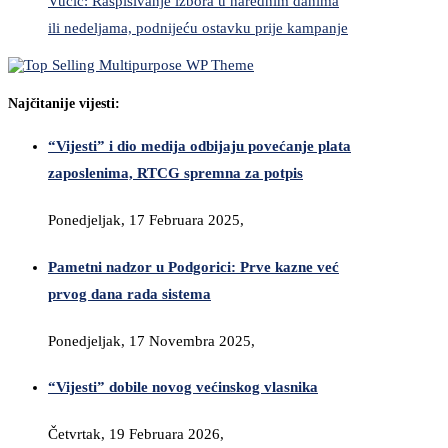
Vučić: Raspisivanje izbora u narednim danima
ili nedeljama, podnijeću ostavku prije kampanje
Najčitanije vijesti:
“Vijesti” i dio medija odbijaju povećanje plata
zaposlenima, RTCG spremna za potpis
Ponedjeljak, 17 Februara 2025,
Pametni nadzor u Podgorici: Prve kazne već
prvog dana rada sistema
Ponedjeljak, 17 Novembra 2025,
“Vijesti” dobile novog većinskog vlasnika
Četvrtak, 19 Februara 2026,