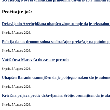
SO Herceg Novi sa turističkim prihodima ostvario 13,7 miliona e
Pročitajte još:
Državljanin Azerbejdžana uhapšen zbog sumnje da je seksualno
Srijeda, 5 Augusta 2026,
Policija danas dronom snima saobraćajne prekršaje na putnim p
Srijeda, 5 Augusta 2026,
Vučić čuva Marovića do zastare presude
Srijeda, 5 Augusta 2026,
Uhapšen Baranin osumnjičen da je pobjegao nakon što je automo
Srijeda, 5 Augusta 2026,
Krivična prijava protiv državljanina Srbije, osumnjičen da je uta
Srijeda, 5 Augusta 2026,