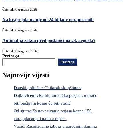
Četvrtak, 6 Augusta 2026,
Na kraju jula manje od 24 hiljade nezaposlenih
Četvrtak, 6 Augusta 2026,
Antimafija zakon pred poslanicima 24. avgusta?
Četvrtak, 6 Augusta 2026,
Pretraga
Pretraga
Najnovije vijesti
Danski političar: Obilazak skupštine s
Dajkovićem više bio turistička posjeta, moraću
biti pažljiviji kome ću biti vodič
Od sjutra: Za nevezivanje pojasa kazna 150
eura, plaćanje i na licu mjesta
Vučić: Raspisivanje izbora u narednim danima