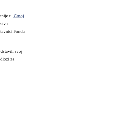
enije u
Crnoj
rstva
stavnici Fonda
dstavili svoj
edlozi za