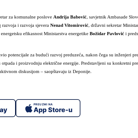
kretar za komunalne poslove
Andrija Babović
, savjetnik Ambasade Slov
g razvoja i razvoja sjevera
Nenad Vitomirović
, državni sekretar Minista
a energetsku efikasnost Ministarstva energetike
Božidar Pavlović
i pred
vio potencijale za budući razvoj preduzeća, nakon čega su inženjeri pre
 otpada i proizvodnju električne energije. Predstavljeni su konkretni pr
ruktivnom diskusijom – saopštavaju iz Deponije.
PREUZMI NA
lay
App Store-u