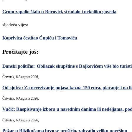
Grom zapalio štalu u Borovici, stradalo i nekoliko goveda
sljedeća vijest
Koprivica čestitao Ćupiću i Tomoviću
Pročitajte još:
Danski političar: Obilazak skupštine s Dajkovićem više bio turisti
Četvrtak, 6 Augusta 2026,
Od sjutra: Za nevezivanje pojasa kazna 150 eura, plaćanje i na lic
Četvrtak, 6 Augusta 2026,
Vučić: Raspisivanje izbora u narednim danima ili nedeljama, po
Četvrtak, 6 Augusta 2026,
Požar u Blizikućama brzo se proširio, zahvatio veliku površinu