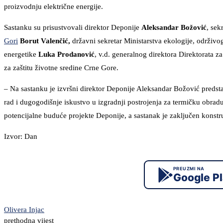
proizvodnju električne energije.
Sastanku su prisustvovali direktor Deponije
Aleksandar Božović
, se
Gori
Borut Valenčić,
državni sekretar Ministarstva ekologije, održivo
energetike
Luka Prodanović
, v.d. generalnog direktora Direktorata z
za zaštitu životne sredine Crne Gore.
– Na sastanku je izvršni direktor Deponije Aleksandar Božović predsta
rad i dugogodišnje iskustvo u izgradnji postrojenja za termičku obradu
potencijalne buduće projekte Deponije, a sastanak je zaključen konst
Izvor: Dan
PREUZMI NA
Google P
Olivera Injac
prethodna vijest