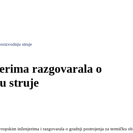
proizvodnju struje
jerima razgovarala o
u struje
vropskim inženjerima i razgovarala o gradnji postrojenja za termičku ob