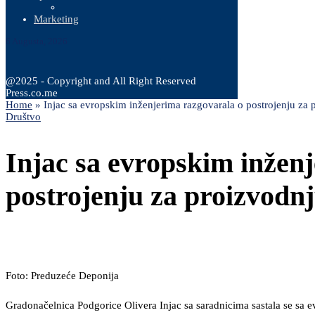
Marketing
6 Augusta, 2026
@2025 - Copyright and All Right Reserved
Press.co.me
Home
»
Injac sa evropskim inženjerima razgovarala o postrojenju za 
Društvo
Injac sa evropskim inžen
postrojenju za proizvodnj
Foto: Preduzeće Deponija
Gradonačelnica Podgorice Olivera Injac sa saradnicima sastala se sa e