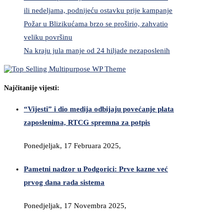
ili nedeljama, podnijeću ostavku prije kampanje
Požar u Blizikućama brzo se proširio, zahvatio
veliku površinu
Na kraju jula manje od 24 hiljade nezaposlenih
Najčitanije vijesti:
“Vijesti” i dio medija odbijaju povećanje plata
zaposlenima, RTCG spremna za potpis
Ponedjeljak, 17 Februara 2025,
Pametni nadzor u Podgorici: Prve kazne već
prvog dana rada sistema
Ponedjeljak, 17 Novembra 2025,