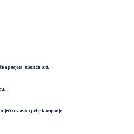
čka posjeta, moraću biti...
u...
dnijeću ostavku prije kampanje