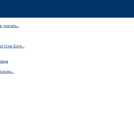
a, moraću...
t Crne Gore...
tanja
žavaju...