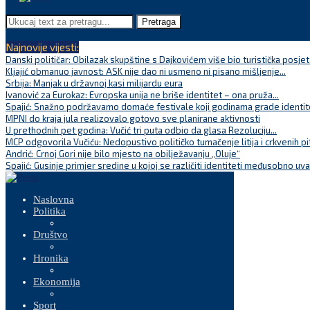
Pretraga
Najnovije vijesti:
Danski političar: Obilazak skupštine s Dajkovićem više bio turistička posjet
Kljajić obmanuo javnost: ASK nije dao ni usmeno ni pisano mišljenje...
Srbija: Manjak u državnoj kasi milijardu eura
Ivanović za Eurokaz: Evropska unija ne briše identitet – ona pruža...
Spajić: Snažno podržavamo domaće festivale koji godinama grade identite
MPNI do kraja jula realizovalo gotovo sve planirane aktivnosti
U prethodnih pet godina: Vučić tri puta odbio da glasa Rezoluciju...
MCP odgovorila Vučiću: Nedopustivo političko tumačenje litija i crkvenih pi
Andrić: Crnoj Gori nije bilo mjesto na obilježavanju „Oluje“
Spajić: Gusinje primjer sredine u kojoj se različiti identiteti međusobno uva
Naslovna
Politika
Društvo
Hronika
Ekonomija
Sport