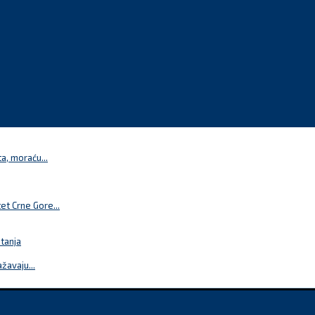
a, moraću...
t Crne Gore...
itanja
žavaju...