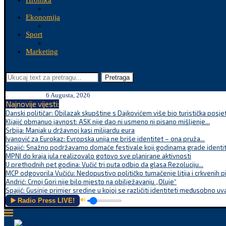
Hronika
Ekonomija
Sport
Marketing
Pretraga
6 Augusta, 2026
Najnovije vijesti:
Danski političar: Obilazak skupštine s Dajkovićem više bio turistička posjet
Kljajić obmanuo javnost: ASK nije dao ni usmeno ni pisano mišljenje...
Srbija: Manjak u državnoj kasi milijardu eura
Ivanović za Eurokaz: Evropska unija ne briše identitet – ona pruža...
Spajić: Snažno podržavamo domaće festivale koji godinama grade identite
MPNI do kraja jula realizovalo gotovo sve planirane aktivnosti
U prethodnih pet godina: Vučić tri puta odbio da glasa Rezoluciju...
MCP odgovorila Vučiću: Nedopustivo političko tumačenje litija i crkvenih p
Andrić: Crnoj Gori nije bilo mjesto na obilježavanju „Oluje“
Spajić: Gusinje primjer sredine u kojoj se različiti identiteti međusobno uva
▶️ Radio Press LIVE!
🔊