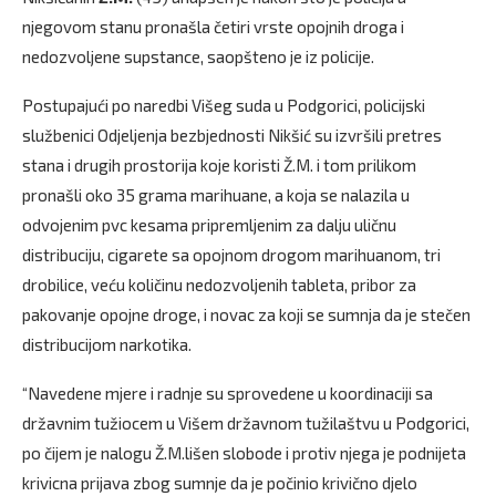
njegovom stanu pronašla četiri vrste opojnih droga i
nedozvoljene supstance, saopšteno je iz policije.
Postupajući po naredbi Višeg suda u Podgorici, policijski
službenici Odjeljenja bezbjednosti Nikšić su izvršili pretres
stana i drugih prostorija koje koristi Ž.M. i tom prilikom
pronašli oko 35 grama marihuane, a koja se nalazila u
odvojenim pvc kesama pripremljenim za dalju uličnu
distribuciju, cigarete sa opojnom drogom marihuanom, tri
drobilice, veću količinu nedozvoljenih tableta, pribor za
pakovanje opojne droge, i novac za koji se sumnja da je stečen
distribucijom narkotika.
“Navedene mjere i radnje su sprovedene u koordinaciji sa
državnim tužiocem u Višem državnom tužilaštvu u Podgorici,
po čijem je nalogu Ž.M.lišen slobode i protiv njega je podnijeta
krivicna prijava zbog sumnje da je počinio krivično djelo