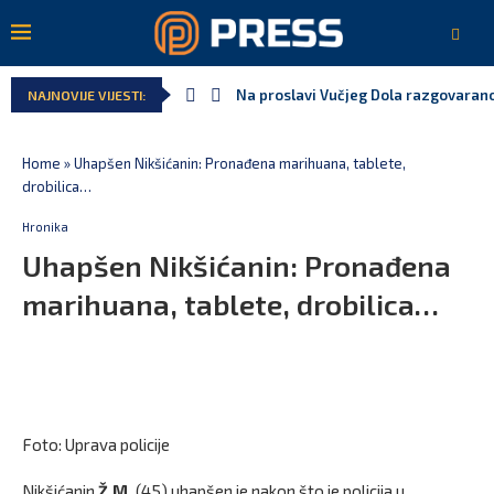
Na proslavi Vučjeg Dola razgovarano
NAJNOVIJE VIJESTI:
Home
»
Uhapšen Nikšićanin: Pronađena marihuana, tablete,
drobilica…
Hronika
Uhapšen Nikšićanin: Pronađena
marihuana, tablete, drobilica…
Foto: Uprava policije
Nikšićanin
Ž.M.
(45) uhapšen je nakon što je policija u