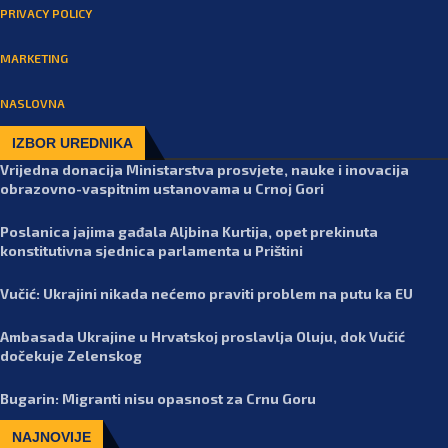
PRIVACY POLICY
MARKETING
NASLOVNA
IZBOR UREDNIKA
Vrijedna donacija Ministarstva prosvjete, nauke i inovacija
obrazovno-vaspitnim ustanovama u Crnoj Gori
Poslanica jajima gađala Aljbina Kurtija, opet prekinuta
konstitutivna sjednica parlamenta u Prištini
Vučić: Ukrajini nikada nećemo praviti problem na putu ka EU
Ambasada Ukrajine u Hrvatskoj proslavlja Oluju, dok Vučić
dočekuje Zelenskog
Bugarin: Migranti nisu opasnost za Crnu Goru
NAJNOVIJE