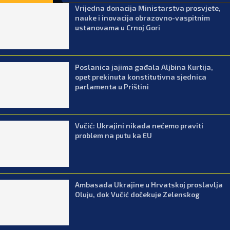
Vrijedna donacija Ministarstva prosvjete,
nauke i inovacija obrazovno-vaspitnim
ustanovama u Crnoj Gori
Poslanica jajima gađala Aljbina Kurtija,
opet prekinuta konstitutivna sjednica
parlamenta u Prištini
Vučić: Ukrajini nikada nećemo praviti
problem na putu ka EU
Ambasada Ukrajine u Hrvatskoj proslavlja
Oluju, dok Vučić dočekuje Zelenskog