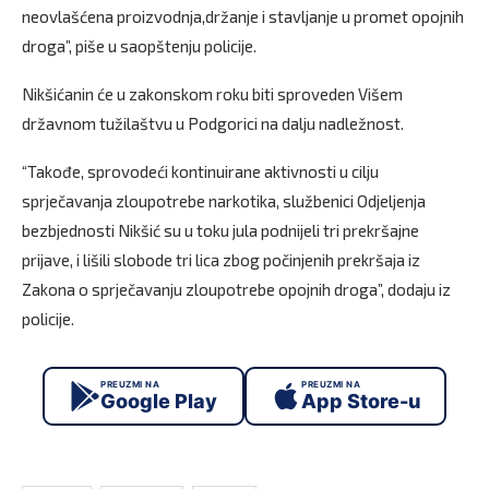
neovlašćena proizvodnja,držanje i stavljanje u promet opojnih
droga”, piše u saopštenju policije.
Nikšićanin će u zakonskom roku biti sproveden Višem
državnom tužilaštvu u Podgorici na dalju nadležnost.
“Takođe, sprovodeći kontinuirane aktivnosti u cilju
sprječavanja zloupotrebe narkotika, službenici Odjeljenja
bezbjednosti Nikšić su u toku jula podnijeli tri prekršajne
prijave, i lišili slobode tri lica zbog počinjenih prekršaja iz
Zakona o sprječavanju zloupotrebe opojnih droga”, dodaju iz
policije.
PREUZMI NA
PREUZMI NA
Google Play
App Store-u