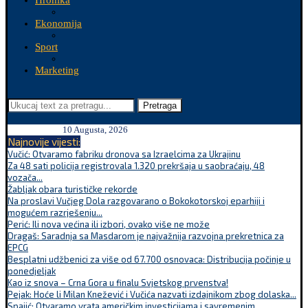
Hronika
Ekonomija
Sport
Marketing
Pretraga
10 Augusta, 2026
Najnovije vijesti:
Vučić: Otvaramo fabriku dronova sa Izraelcima za Ukrajinu
Za 48 sati policija registrovala 1.320 prekršaja u saobraćaju, 48
vozača...
Žabljak obara turističke rekorde
Na proslavi Vučjeg Dola razgovarano o Bokokotorskoj eparhiji i
mogućem razrješenju...
Perić: Ili nova većina ili izbori, ovako više ne može
Dragaš: Saradnja sa Masdarom je najvažnija razvojna prekretnica za
EPCG
Besplatni udžbenici za više od 67.700 osnovaca: Distribucija počinje u
ponedjeljak
Kao iz snova – Crna Gora u finalu Svjetskog prvenstva!
Pejak: Hoće li Milan Knežević i Vučića nazvati izdajnikom zbog dolaska...
Spajić: Otvaramo vrata američkim investicijama i savremenim