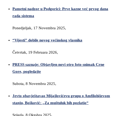
Pametni nadzor u Podgorici: Prve kazne već prvog dana
rada sistema
Ponedjeljak, 17 Novembra 2025,
“Vijesti” dobile novog većinskog vlasnika
Četvrtak, 19 Februara 2026,
PRESS saznaje: Objavljen novi otro foto snimak Crne
Gore, pogledajte
Subota, 8 Novembra 2025,
Jevto obavještavao Mijajlovićevu grupu o Amfilohijevom
stanju, Bošković: „Za muštuluk bih pozlatio“
Srijeda, 8 Oktobra 2025,