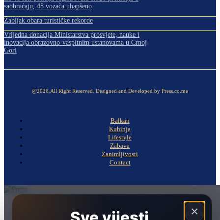
saobraćaju, 48 vozača uhapšeno
Žabljak obara turističke rekorde
Vrijedna donacija Ministarstva prosvjete, nauke i
inovacija obrazovno-vaspitnim ustanovama u Crnoj
Gori
@2026.All Right Reserved. Designed and Developed by Press.co.me
Balkan
Kuhinja
Lifestyle
Zabava
Zanimljivosti
Contact
Naslovna
×
Sve vijesti.
Politika