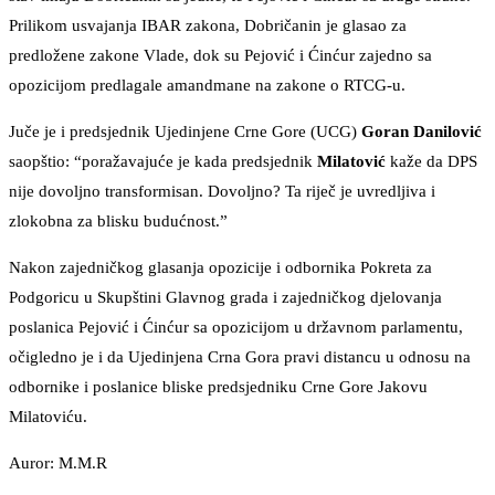
Prilikom usvajanja IBAR zakona, Dobričanin je glasao za
predložene zakone Vlade, dok su Pejović i Ćinćur zajedno sa
opozicijom predlagale amandmane na zakone o RTCG-u.
Juče je i predsjednik Ujedinjene Crne Gore (UCG)
Goran Danilović
saopštio: “poražavajuće je kada predsjednik
Milatović
kaže da DPS
nije dovoljno transformisan. Dovoljno? Ta riječ je uvredljiva i
zlokobna za blisku budućnost.”
Nakon zajedničkog glasanja opozicije i odbornika Pokreta za
Podgoricu u Skupštini Glavnog grada i zajedničkog djelovanja
poslanica Pejović i Ćinćur sa opozicijom u državnom parlamentu,
očigledno je i da Ujedinjena Crna Gora pravi distancu u odnosu na
odbornike i poslanice bliske predsjedniku Crne Gore Jakovu
Milatoviću.
Auror: M.M.R