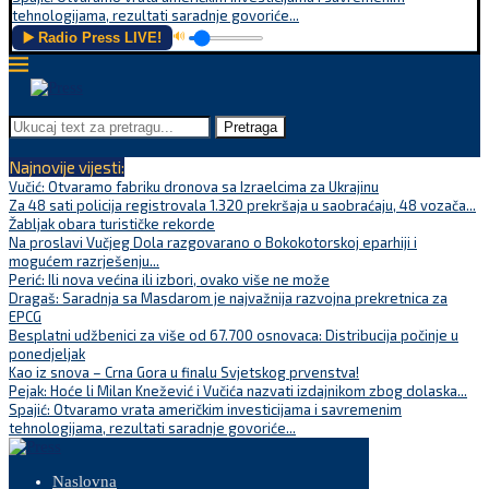
tehnologijama, rezultati saradnje govoriće...
▶️ Radio Press LIVE!
🔊
Pretraga
Najnovije vijesti:
Vučić: Otvaramo fabriku dronova sa Izraelcima za Ukrajinu
Za 48 sati policija registrovala 1.320 prekršaja u saobraćaju, 48 vozača...
Žabljak obara turističke rekorde
Na proslavi Vučjeg Dola razgovarano o Bokokotorskoj eparhiji i
mogućem razrješenju...
Perić: Ili nova većina ili izbori, ovako više ne može
Dragaš: Saradnja sa Masdarom je najvažnija razvojna prekretnica za
EPCG
Besplatni udžbenici za više od 67.700 osnovaca: Distribucija počinje u
ponedjeljak
Kao iz snova – Crna Gora u finalu Svjetskog prvenstva!
Pejak: Hoće li Milan Knežević i Vučića nazvati izdajnikom zbog dolaska...
Spajić: Otvaramo vrata američkim investicijama i savremenim
tehnologijama, rezultati saradnje govoriće...
Naslovna