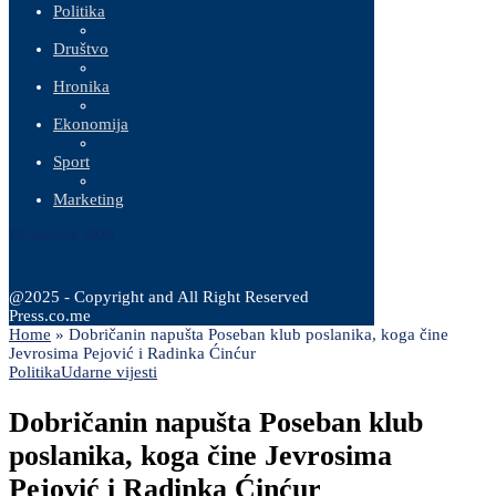
Politika
Društvo
Hronika
Ekonomija
Sport
Marketing
10 Augusta, 2026
@2025 - Copyright and All Right Reserved
Press.co.me
Home
»
Dobričanin napušta Poseban klub poslanika, koga čine
Jevrosima Pejović i Radinka Ćinćur
Politika
Udarne vijesti
Dobričanin napušta Poseban klub
poslanika, koga čine Jevrosima
Pejović i Radinka Ćinćur