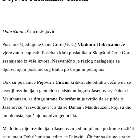
Dobričanin
, Ćinćur,Pejović
Poslanik Ujedinjene Crne Gore (UCG)
Vladimir Dobričanin
će
vjerovatno napustiti Poseban klub poslanika u Skupštini Crne Gore,
saznajemo iz više izvora. Nezvanično je razlog neslaganje sa
djelovanjem poslaničkog kluba po brojnim pitanjima.
Dok su poslanice
Pejović
i
Ćinćur
kritikovale odluku većine da se
usvoji rezolucija o genocidu u sistemu logora Jasenovac, Dahau i
Mauthauzen, sa druge strane Dobričanin je tvrdio da se priča o
Jasenovcu “razvodnjava”, a da se Dahau i Mauthauzen, koji su dio
holokausta, spuštaju na nivo genocida.
Međutim, nije rezolucija o Jasenovcu jedino pitanje po kome različit
stav imaju Dobričanin sa jedne, te Pejović i Ćinćur sa druge strane.