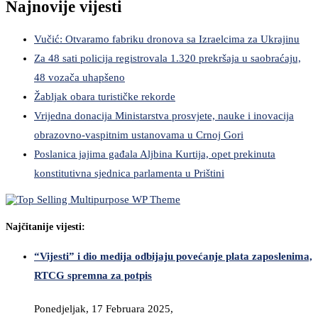
Najnovije vijesti
Vučić: Otvaramo fabriku dronova sa Izraelcima za Ukrajinu
Za 48 sati policija registrovala 1.320 prekršaja u saobraćaju,
48 vozača uhapšeno
Žabljak obara turističke rekorde
Vrijedna donacija Ministarstva prosvjete, nauke i inovacija
obrazovno-vaspitnim ustanovama u Crnoj Gori
Poslanica jajima gađala Aljbina Kurtija, opet prekinuta
konstitutivna sjednica parlamenta u Prištini
Najčitanije vijesti:
“Vijesti” i dio medija odbijaju povećanje plata zaposlenima,
RTCG spremna za potpis
Ponedjeljak, 17 Februara 2025,