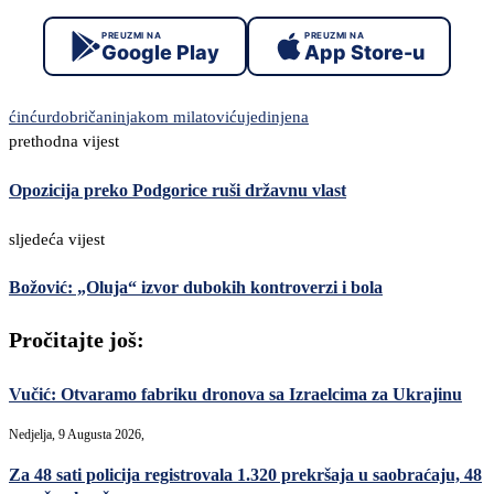
PREUZMI NA
PREUZMI NA
Google Play
App Store-u
ćinćur
dobričanin
jakom milatović
ujedinjena
prethodna vijest
Opozicija preko Podgorice ruši državnu vlast
sljedeća vijest
Božović: „Oluja“ izvor dubokih kontroverzi i bola
Pročitajte još:
Vučić: Otvaramo fabriku dronova sa Izraelcima za Ukrajinu
Nedjelja, 9 Augusta 2026,
Za 48 sati policija registrovala 1.320 prekršaja u saobraćaju, 48