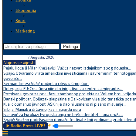
Hronika
Ekonomija
Sport
Marketing
Pretraga
7 Augusta, 2026
Najnovije vijesti:
Pejak: Hoće li Milan Knežević i Vučića nazvati izdajnikom zbog dolaska...
Spajić: Otvaramo vrata američkim investicijama i savremenim tehnologijam
govoriće...
Serbian Times: Vučić podijelio crkvu u Crnoj Gori
Delegacija EU: Crna Gora nije dio inicijative za centre za migrante,...
Potpisan ugovor za prvu fazu stambenog projekta na Veljem brdu vrijednu
Danski političar: Obilazak skupštine s Dajkovićem više bio turistička posjet
Kljajić obmanuo javnost: ASK nije dao ni usmeno ni pisano mišljenje...
Srbija: Manjak u državnoj kasi milijardu eura
Ivanović za Eurokaz: Evropska unija ne briše identitet – ona pruža...
Spajić: Snažno podržavamo domaće festivale koji godinama grade identite
▶️ Radio Press LIVE!
🔊