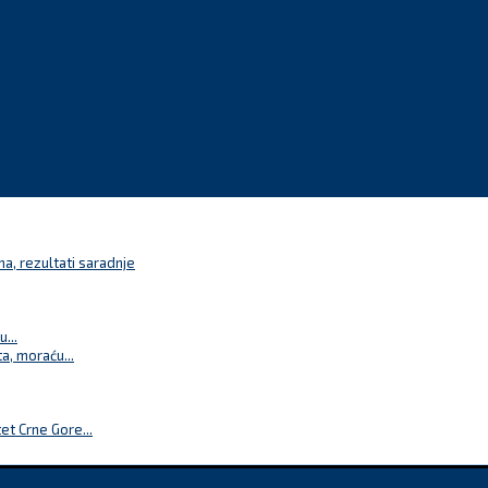
a, rezultati saradnje
...
a, moraću...
t Crne Gore...