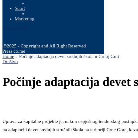
Sport
Marketing
7 Augusta, 2026
@2025 - Copyright and All Right Reserved
Press.co.me
Home
»
Počinje adaptacija devet srednjih škola u Crnoj Gori
Društvo
Počinje adaptacija devet 
Uprava za kapitalne projekte je, nakon uspješnog tenderskog postu
na adaptaciji devet srednjih stručnih škola na teritoriji Crne Gore, kaz