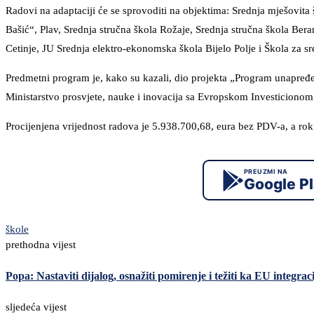
Radovi na adaptaciji će se sprovoditi na objektima: Srednja mješovita
Bašić“, Plav, Srednja stručna škola Rožaje, Srednja stručna škola Be
Cetinje, JU Srednja elektro-ekonomska škola Bijelo Polje i Škola za sr
Predmetni program je, kako su kazali, dio projekta „Program unapređe
Ministarstvo prosvjete, nauke i inovacija sa Evropskom Investiciono
Procijenjena vrijednost radova je 5.938.700,68, eura bez PDV-a, a r
PREUZMI NA
Google P
škole
prethodna vijest
Popa: Nastaviti dijalog, osnažiti pomirenje i težiti ka EU integra
sljedeća vijest