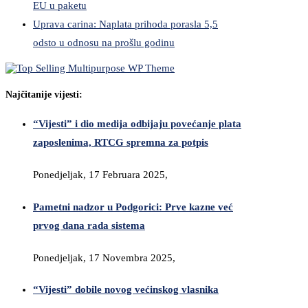
EU u paketu
Uprava carina: Naplata prihoda porasla 5,5
odsto u odnosu na prošlu godinu
Najčitanije vijesti:
“Vijesti” i dio medija odbijaju povećanje plata
zaposlenima, RTCG spremna za potpis
Ponedjeljak, 17 Februara 2025,
Pametni nadzor u Podgorici: Prve kazne već
prvog dana rada sistema
Ponedjeljak, 17 Novembra 2025,
“Vijesti” dobile novog većinskog vlasnika