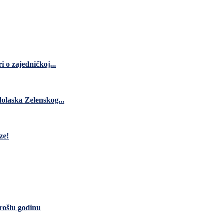
 o zajedničkoj...
dolaska Zelenskog...
ze!
rošlu godinu