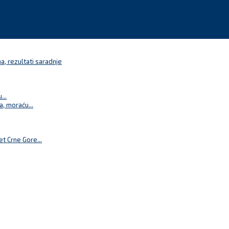
a, rezultati saradnje
...
a, moraću...
t Crne Gore...