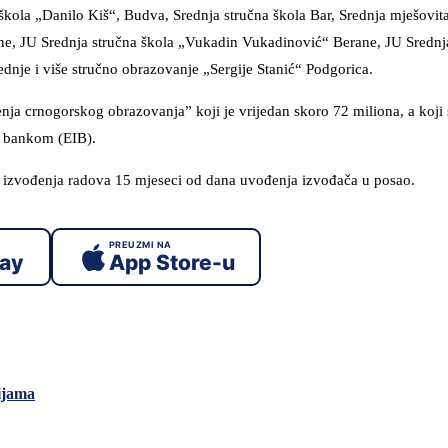
 škola „Danilo Kiš“, Budva, Srednja stručna škola Bar, Srednja mješovit
rane, JU Srednja stručna škola „Vukadin Vukadinović“ Berane, JU Srednj
ednje i više stručno obrazovanje „Sergije Stanić“ Podgorica.
nja crnogorskog obrazovanja” koji je vrijedan skoro 72 miliona, a koji
m bankom (EIB).
ok izvođenja radova 15 mjeseci od dana uvođenja izvođača u posao.
PREUZMI NA
lay
App Store-u
cijama