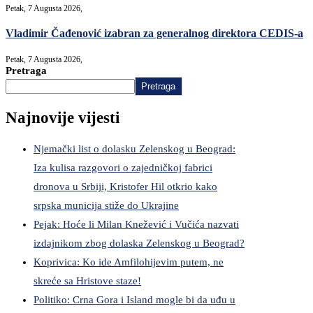
Petak, 7 Augusta 2026,
Vladimir Čađenović izabran za generalnog direktora CEDIS-a
Petak, 7 Augusta 2026,
Pretraga
Pretraga
Najnovije vijesti
Njemački list o dolasku Zelenskog u Beograd:
Iza kulisa razgovori o zajedničkoj fabrici
dronova u Srbiji, Kristofer Hil otkrio kako
srpska municija stiže do Ukrajine
Pejak: Hoće li Milan Knežević i Vučića nazvati
izdajnikom zbog dolaska Zelenskog u Beograd?
Koprivica: Ko ide Amfilohijevim putem, ne
skreće sa Hristove staze!
Politiko: Crna Gora i Island mogle bi da uđu u