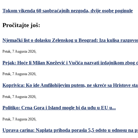
Tokom vikenda 60 saobraćajnih nezgoda, dvije osobe poginule
Pročitajte još:
Njemački list o dolasku Zelenskog u Beograd: Iza kulisa razgovori
Petak, 7 Augusta 2026,
Pejak: Hoće li Milan Knežević i Vučića nazvati izdajnikom zbog 
Petak, 7 Augusta 2026,
Koprivica: Ko ide Amfilohijevim putem, ne skreće sa Hristove sta
Petak, 7 Augusta 2026,
Politiko: Crna Gora i Island mogle bi da uđu u EU u...
Petak, 7 Augusta 2026,
Uprava carina: Naplata prihoda porasla 5,5 odsto u odnosu na p