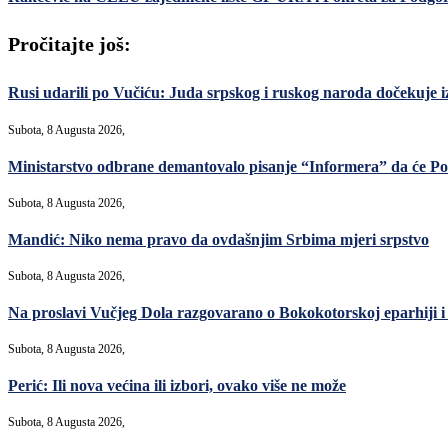
Pročitajte još:
Rusi udarili po Vučiću: Juda srpskog i ruskog naroda dočekuje i
Subota, 8 Augusta 2026,
Ministarstvo odbrane demantovalo pisanje “Informera” da će Po
Subota, 8 Augusta 2026,
Mandić: Niko nema pravo da ovdašnjim Srbima mjeri srpstvo
Subota, 8 Augusta 2026,
Na proslavi Vučjeg Dola razgovarano o Bokokotorskoj eparhiji i
Subota, 8 Augusta 2026,
Perić: Ili nova većina ili izbori, ovako više ne može
Subota, 8 Augusta 2026,