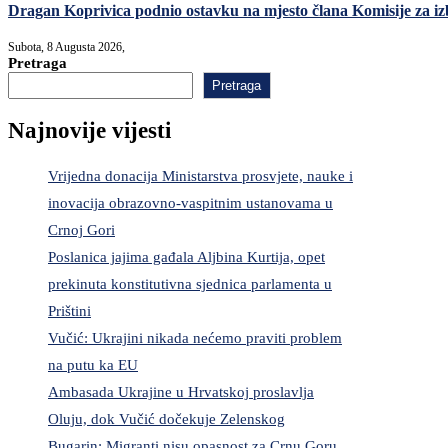
Dragan Koprivica podnio ostavku na mjesto člana Komisije za i
Subota, 8 Augusta 2026,
Pretraga
Pretraga
Najnovije vijesti
Vrijedna donacija Ministarstva prosvjete, nauke i
inovacija obrazovno-vaspitnim ustanovama u
Crnoj Gori
Poslanica jajima gađala Aljbina Kurtija, opet
prekinuta konstitutivna sjednica parlamenta u
Prištini
Vučić: Ukrajini nikada nećemo praviti problem
na putu ka EU
Ambasada Ukrajine u Hrvatskoj proslavlja
Oluju, dok Vučić dočekuje Zelenskog
Bugarin: Migranti nisu opasnost za Crnu Goru