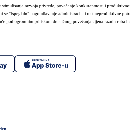
z stimulisanje razvoja privrede, povećanje konkurentnosti i produktivnost
 se “ispeglalo” nagomilavanje administracije i rast neproduktivne pot
nače pod ogromnim pritiskom drastičnog povećanja cijena raznih roba i 
PREUZMI NA
lay
App Store-u
icu