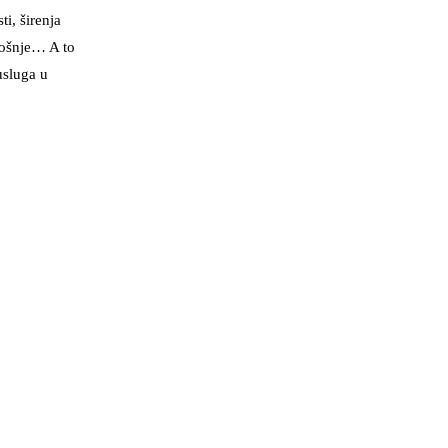
i, širenja
rošnje… A to
usluga u