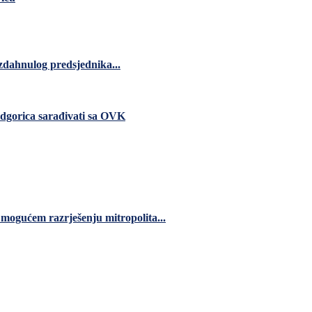
zdahnulog predsjednika...
dgorica sarađivati sa OVK
 mogućem razrješenju mitropolita...