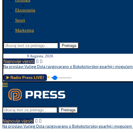
Hronika
Ekonomija
Sport
Marketing
Pretraga
9 Augusta, 2026
Najnovije vijesti:
Na proslavi Vučjeg Dola razgovarano o Bokokotorskoj eparhiji i mogućem r
▶️ Radio Press LIVE!
🔊
Pretraga
Najnovije vijesti:
Na proslavi Vučjeg Dola razgovarano o Bokokotorskoj eparhiji i mogućem r