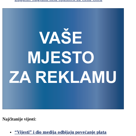
Najčitanije vijesti:
“Vijesti” i dio medija odbijaju povećanje plata