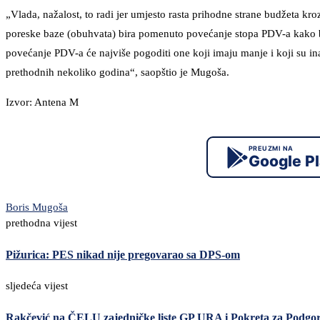
„Vlada, nažalost, to radi jer umjesto rasta prihodne strane budžeta kro
poreske baze (obuhvata) bira pomenuto povećanje stopa PDV-a kako bi
povećanje PDV-a će najviše pogoditi one koji imaju manje i koji su i
prethodnih nekoliko godina“, saopštio je Mugoša.
Izvor: Antena M
PREUZMI NA
Google P
Boris Mugoša
prethodna vijest
Pižurica: PES nikad nije pregovarao sa DPS-om
sljedeća vijest
Rakčević na ČELU zajedničke liste GP URA i Pokreta za Podgor