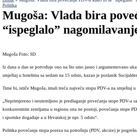
Home
»
Mugoša: Vlada bira povećanje PDV-a kako bi se “ispeglalo” 
Politika
Mugoša: Vlada bira poveć
“ispeglalo” nagomilavanj
Mugoša Foto: SD
Iz dana u dan se potvrđuje ono na što smo jasno i argumentovano ukaz
smještaj u hotelima sa sedam na 15 odsto, kazao je poslanik Socijald
Time bi, ističe Mugoša, imali treću najveću stopu PDV-a na smještaj u 
„Neprimjereno i neutemljeno je predlaganje povećanja stope PDV-a sa
konkurentnim zemljama u regionu ona ne postoji, povećanja stope PDV-
i sportske događaje a u Hrvatskoj je npr. 5 odsto“.
Politika povećanja stopa poreza na potrošnju (PDV, akcize) je pogreš