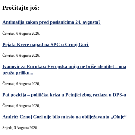
Pročitajte još:
Antimafija zakon pred poslanicima 24. avgusta?
Četvrtak, 6 Augusta 2026,
Pejak: Kreće napad na SPC u Crnoj Gori
Četvrtak, 6 Augusta 2026,
Ivanović za Eurokaz: Evropska unija ne briše identitet – ona
pruža priliku...
Četvrtak, 6 Augusta 2026,
Pat pozicija – politička kriza u Petnjici zbog razlaza u DPS-u
Četvrtak, 6 Augusta 2026,
Andrić: Crnoj Gori nije bilo mjesto na obilježavanju „Oluje“
Srijeda, 5 Augusta 2026,