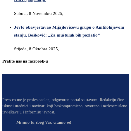
Subota, 8 Novembra 2025,
Jevto obavještavao Mijajlovićevu grupu o Amfilohijevom
stanju, Bošković: „Za muštuluk bih pozlatio“
Srijeda, 8 Oktobra 2025,
Pratite nas na facebook-u
Press.co.me je profesionalan, odgovoran portal sa stavom. Redakciju čine
iskusni urednici i novinari koji beskompromisno, otvoreno i nedvosmisleno
izvještavaju i informišu javnost.
Mi smo tu zbog Vas, čitamo se!