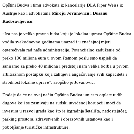
Opštini Budva i timu advokata iz kancelarije DLA Piper Weiss iz
Austrije kao i advokatima
Miroju Jovanoviću
i
Dušanu
Radosavljeviću
.
“Iza nas je velika pravna bitka koju je lokalna uprava Opštine Budva
vodila svakodnevno godinama unazad i u značajnoj mjeri
opterećivala rad naše administracije. Potencijalno zaduženje od
preko 100 miliona eura u ovom štetnom poslu smo uspjeli da
saniramo za preko 40 miliona i predstoji nam velika borba u prvom
arbitražnom postupku koja zahtijeva angažovanje svih kapaciteta i
stabilnost lokalne uprave”, saopštio je Jovanović.
Dodaje da će na ovaj način Opština Budva umjesto otplate tuđih
dugova koji se zasnivaju na sudski utvrđenoj korupciji moći da
investira u razvoj grada kao što je izgradnja šetališta, nedostajućeg
parking prostora, zdravstvenih i obrazovnih ustanova kao i
poboljšanje turističke infrastrukture.