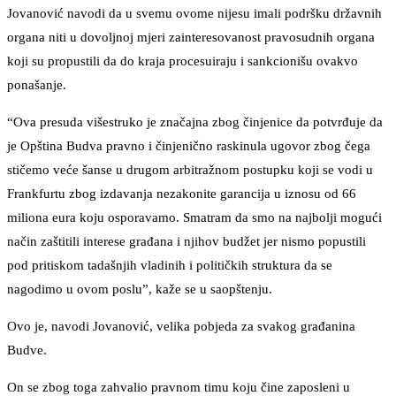
Jovanović navodi da u svemu ovome nijesu imali podršku državnih
organa niti u dovoljnoj mjeri zainteresovanost pravosudnih organa
koji su propustili da do kraja procesuiraju i sankcionišu ovakvo
ponašanje.
“Ova presuda višestruko je značajna zbog činjenice da potvrđuje da
je Opština Budva pravno i činjenično raskinula ugovor zbog čega
stičemo veće šanse u drugom arbitražnom postupku koji se vodi u
Frankfurtu zbog izdavanja nezakonite garancija u iznosu od 66
miliona eura koju osporavamo. Smatram da smo na najbolji mogući
način zaštitili interese građana i njihov budžet jer nismo popustili
pod pritiskom tadašnjih vladinih i političkih struktura da se
nagodimo u ovom poslu”, kaže se u saopštenju.
Ovo je, navodi Jovanović, velika pobjeda za svakog građanina
Budve.
On se zbog toga zahvalio pravnom timu koju čine zaposleni u