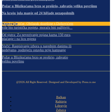
Požar u Blizikućama brzo se proširio, zahvatio veliku površinu
Na kraju jula manje od 24 hiljade nezaposlenih
Najnovije
Danski političar: Obilazak skupštine s Dajkovićem
više bio turistička posjeta, moraću biti pažljiviji...
Od sjutra: Za nevezivanje pojasa kazna 150 eura,
plaćanje i na licu mjesta
Vučić: Raspisivanje izbora u narednim danima ili
nedeljama, podnijeću ostavku prije kampanje
Požar u Blizikućama brzo se proširio, zahvatio
veliku površinu
@2026.All Right Reserved. Designed and Developed by Press.co.me
Balkan
Kuhinja
Lifestyle
Zabava