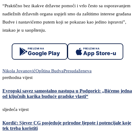
“Praktično bez ikakve državne pomoći i vrlo često sa osporavanjem
nadležnih državnih organa uspjeli smo da zaštitimo interese građana
Budve i nastavićemo putem koji se pokazao kao jedino ispravni”,
istakao je u saopštenju.
PREUZMI NA
PREUZMI NA
Google Play
App Store-u
Nikola Jovanović
Opština Budva
Presuda
ženeva
prethodna vijest
Evropski savez samostalno nastupa u Podgorici: „Bićemo jedna
od ključnih karika buduće gradske vlasti“
sljedeća vijest
Kordić: Sjever CG posjeduje prirodne ljepote i potencijale koje
tek treba koristiti