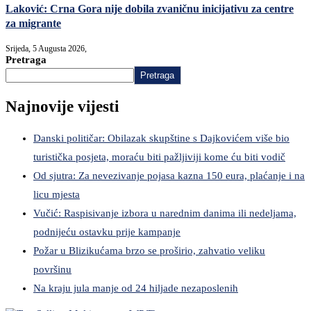
Laković: Crna Gora nije dobila zvaničnu inicijativu za centre
za migrante
Srijeda, 5 Augusta 2026,
Pretraga
Pretraga
Najnovije vijesti
Danski političar: Obilazak skupštine s Dajkovićem više bio
turistička posjeta, moraću biti pažljiviji kome ću biti vodič
Od sjutra: Za nevezivanje pojasa kazna 150 eura, plaćanje i na
licu mjesta
Vučić: Raspisivanje izbora u narednim danima ili nedeljama,
podnijeću ostavku prije kampanje
Požar u Blizikućama brzo se proširio, zahvatio veliku
površinu
Na kraju jula manje od 24 hiljade nezaposlenih