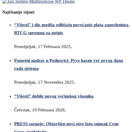
Najčitanije vijesti:
“Vijesti” i dio medija odbijaju povećanje plata zaposlenima,
RTCG spremna za potpis
Ponedjeljak, 17 Februara 2025,
Pametni nadzor u Podgorici: Prve kazne već prvog dana
rada sistema
Ponedjeljak, 17 Novembra 2025,
“Vijesti” dobile novog većinskog vlasnika
Četvrtak, 19 Februara 2026,
PRESS saznaje: Objavljen novi otro foto snimak Crne
Gore, pogledajte