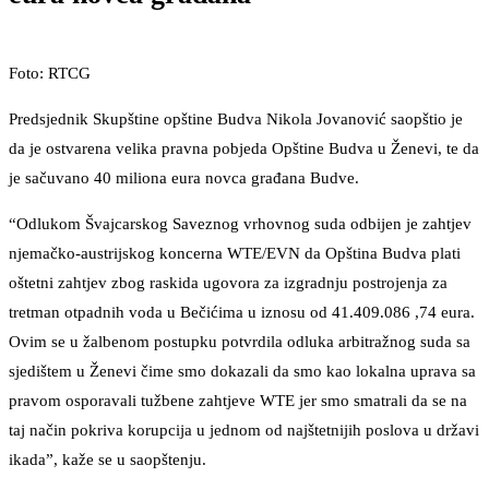
Foto: RTCG
Predsjednik Skupštine opštine Budva Nikola Jovanović saopštio je
da je ostvarena velika pravna pobjeda Opštine Budva u Ženevi, te da
je sačuvano 40 miliona eura novca građana Budve.
“Odlukom Švajcarskog Saveznog vrhovnog suda odbijen je zahtjev
njemačko-austrijskog koncerna WTE/EVN da Opština Budva plati
oštetni zahtjev zbog raskida ugovora za izgradnju postrojenja za
tretman otpadnih voda u Bečićima u iznosu od 41.409.086 ,74 eura.
Ovim se u žalbenom postupku potvrdila odluka arbitražnog suda sa
sjedištem u Ženevi čime smo dokazali da smo kao lokalna uprava sa
pravom osporavali tužbene zahtjeve WTE jer smo smatrali da se na
taj način pokriva korupcija u jednom od najštetnijih poslova u državi
ikada”, kaže se u saopštenju.