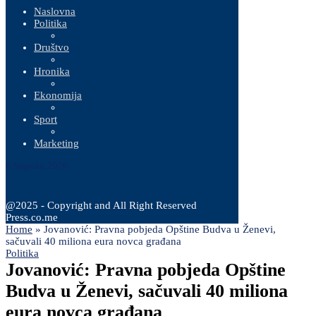
Naslovna
Politika
Društvo
Hronika
Ekonomija
Sport
Marketing
6 Augusta, 2026
@2025 - Copyright and All Right Reserved
Press.co.me
Home
»
Jovanović: Pravna pobjeda Opštine Budva u Ženevi,
sačuvali 40 miliona eura novca građana
Politika
Jovanović: Pravna pobjeda Opštine
Budva u Ženevi, sačuvali 40 miliona
eura novca građana