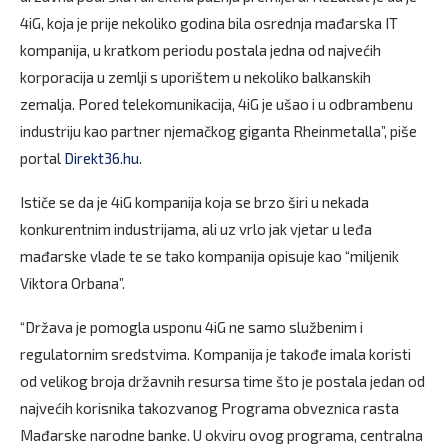
4iG, koja je prije nekoliko godina bila osrednja mađarska IT
kompanija, u kratkom periodu postala jedna od najvećih
korporacija u zemlji s uporištem u nekoliko balkanskih
zemalja. Pored telekomunikacija, 4iG je ušao i u odbrambenu
industriju kao partner njemačkog giganta Rheinmetalla”, piše
portal
Direkt36.hu
.
Ističe se da je 4iG kompanija koja se brzo širi u nekada
konkurentnim industrijama, ali uz vrlo jak vjetar u leđa
mađarske vlade te se tako kompanija opisuje kao “miljenik
Viktora Orbana”.
“Država je pomogla usponu 4iG ne samo službenim i
regulatornim sredstvima. Kompanija je takođe imala koristi
od velikog broja državnih resursa time što je postala jedan od
najvećih korisnika takozvanog Programa obveznica rasta
Mađarske narodne banke. U okviru ovog programa, centralna