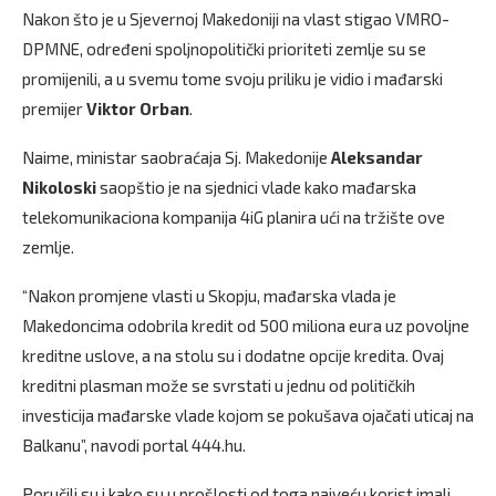
Nakon što je u Sjevernoj Makedoniji na vlast stigao VMRO-
DPMNE, određeni spoljnopolitički prioriteti zemlje su se
promijenili, a u svemu tome svoju priliku je vidio i mađarski
premijer
Viktor Orban
.
Naime, ministar saobraćaja Sj. Makedonije
Aleksandar
Nikoloski
saopštio je na sjednici vlade kako mađarska
telekomunikaciona kompanija 4iG planira ući na tržište ove
zemlje.
“Nakon promjene vlasti u Skopju, mađarska vlada je
Makedoncima odobrila kredit od 500 miliona eura uz povoljne
kreditne uslove, a na stolu su i dodatne opcije kredita. Ovaj
kreditni plasman može se svrstati u jednu od političkih
investicija mađarske vlade kojom se pokušava ojačati uticaj na
Balkanu”, navodi portal 444.hu.
Poručili su i kako su u prošlosti od toga najveću korist imali