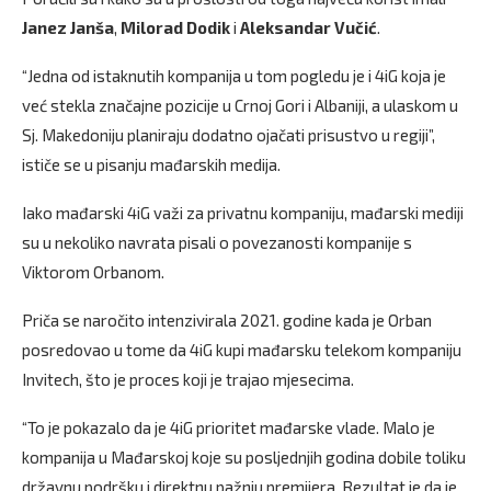
Janez Janša
,
Milorad Dodik
i
Aleksandar Vučić
.
“Jedna od istaknutih kompanija u tom pogledu je i 4iG koja je
već stekla značajne pozicije u Crnoj Gori i Albaniji, a ulaskom u
Sj. Makedoniju planiraju dodatno ojačati prisustvo u regiji”,
ističe se u pisanju mađarskih medija.
Iako mađarski 4iG važi za privatnu kompaniju, mađarski mediji
su u nekoliko navrata pisali o povezanosti kompanije s
Viktorom Orbanom.
Priča se naročito intenzivirala 2021. godine kada je Orban
posredovao u tome da 4iG kupi mađarsku telekom kompaniju
Invitech, što je proces koji je trajao mjesecima.
“To je pokazalo da je 4iG prioritet mađarske vlade. Malo je
kompanija u Mađarskoj koje su posljednjih godina dobile toliku
državnu podršku i direktnu pažnju premijera. Rezultat je da je