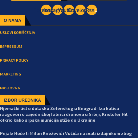
Facebook
Instagram
Youtube
Envelope
Rss
O NAMA
USLOVI KORIŠĆENJA
IMPRESSUM
PRIVACY POLICY
MARKETING
NASLOVNA
IZBOR UREDNIKA
Njemački list o dolasku Zelenskog u Beograd: Iza kulisa
razgovori o zajedničkoj fabrici dronova u Srbiji, Kristofer Hil
otkrio kako srpska municija stiže do Ukrajine
Pejak: Hoće li Milan Knežević i Vučića nazvati izdajnikom zbog