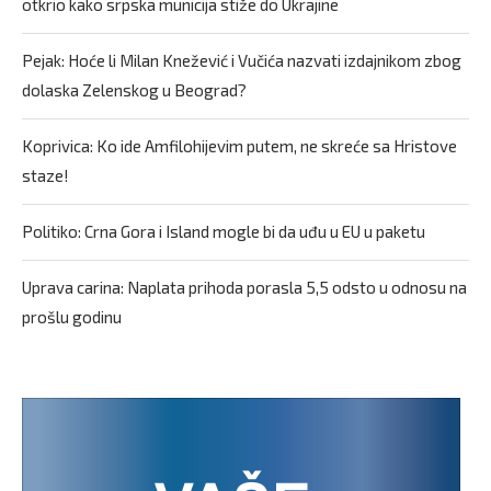
otkrio kako srpska municija stiže do Ukrajine
Pejak: Hoće li Milan Knežević i Vučića nazvati izdajnikom zbog
dolaska Zelenskog u Beograd?
Koprivica: Ko ide Amfilohijevim putem, ne skreće sa Hristove
staze!
Politiko: Crna Gora i Island mogle bi da uđu u EU u paketu
Uprava carina: Naplata prihoda porasla 5,5 odsto u odnosu na
prošlu godinu