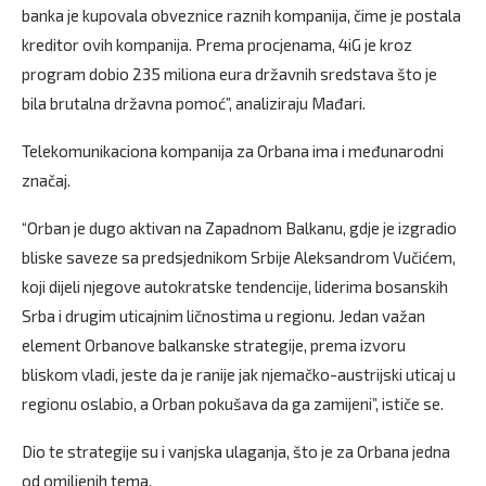
banka je kupovala obveznice raznih kompanija, čime je postala
kreditor ovih kompanija. Prema procjenama, 4iG je kroz
program dobio 235 miliona eura državnih sredstava što je
bila brutalna državna pomoć”, analiziraju Mađari.
Telekomunikaciona kompanija za Orbana ima i međunarodni
značaj.
“Orban je dugo aktivan na Zapadnom Balkanu, gdje je izgradio
bliske saveze sa predsjednikom Srbije Aleksandrom Vučićem,
koji dijeli njegove autokratske tendencije, liderima bosanskih
Srba i drugim uticajnim ličnostima u regionu. Jedan važan
element Orbanove balkanske strategije, prema izvoru
bliskom vladi, jeste da je ranije jak njemačko-austrijski uticaj u
regionu oslabio, a Orban pokušava da ga zamijeni”, ističe se.
Dio te strategije su i vanjska ulaganja, što je za Orbana jedna
od omiljenih tema.