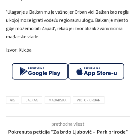
“Ulaganje u Balkan mu je važno jer Orban vidi Balkan kao regiju
u kojoj može igrati vodeću regionalnu ulogu. Balkan je mjesto
gdje možemo biti Zapad”, rekao je izvor blizak zvaničnicima
mađarske vlade.
Izvor: Klix.ba
PREUZMI NA
PREUZMI NA
Google Play
App Store-u
4IG
BALKAN
MAĐARSKA
VIKTOR ORBAN
prethodna vijest
Pokrenuta peticija “Za brdo Ljubović – Park prirode”