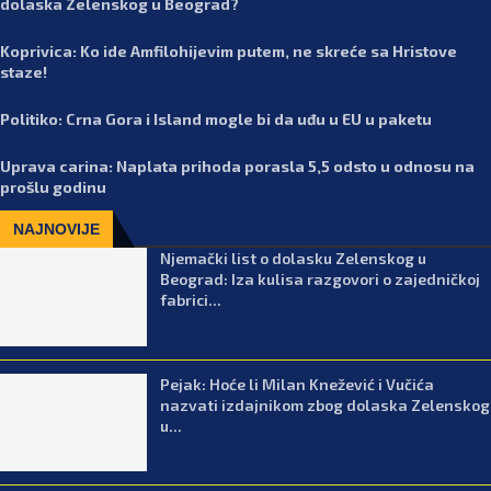
dolaska Zelenskog u Beograd?
Koprivica: Ko ide Amfilohijevim putem, ne skreće sa Hristove
staze!
Politiko: Crna Gora i Island mogle bi da uđu u EU u paketu
Uprava carina: Naplata prihoda porasla 5,5 odsto u odnosu na
prošlu godinu
NAJNOVIJE
Njemački list o dolasku Zelenskog u
Beograd: Iza kulisa razgovori o zajedničkoj
fabrici...
Pejak: Hoće li Milan Knežević i Vučića
nazvati izdajnikom zbog dolaska Zelenskog
u...