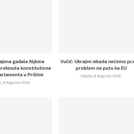
ajima gađala Aljbina
Vučić: Ukrajini nikada nećemo pra
prekinuta konstitutivna
problem na putu ka EU
arlamenta u Prištini
Subota, 8 Augusta 2026,
, 8 Augusta 2026,