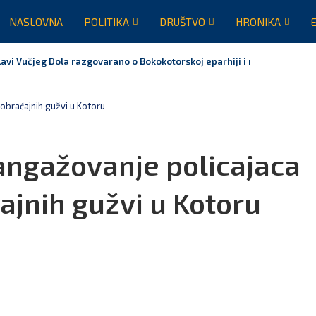
NASLOVNA
POLITIKA
DRUŠTVO
HRONIKA
avi Vučjeg Dola razgovarano o Bokokotorskoj eparhiji i mogućem razrje
braćajnih gužvi u Kotoru
ngažovanje policajaca
ajnih gužvi u Kotoru