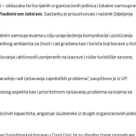
 – obilazaka teritorijalnih organizacionih jedinica i lokalne samoupra
Vladimirom Jokićem
. Sastanku je prisustvovao i načenik Odjeljenja
kalnim samoupravama u cilju unaprijeđenja komunikacije i postizanja
bjednog ambijenta za život i rad građana kao i turista koji borave u Ko
lovanja i aktivnosti usmjerenih na izazove i rizike turističke sezone,
aradnje radi rješavanja zajedničkih problema”, saopšteno je iz UP.
snog aspekta kao i prioritetnom rješavanju problema sa kojima se
loživih kapaciteta, angažuje službenike iz drugih organizacionih jedin
ima i turistima koji borave u Crnoj Gori, te su shodno tome razmatrani