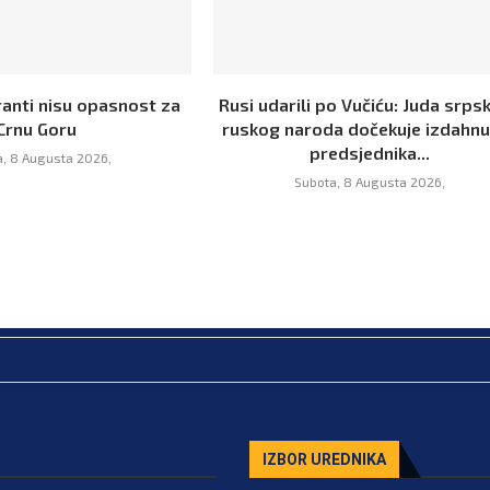
ranti nisu opasnost za
Rusi udarili po Vučiću: Juda srpsk
Crnu Goru
ruskog naroda dočekuje izdahn
predsjednika...
, 8 Augusta 2026,
Subota, 8 Augusta 2026,
IZBOR UREDNIKA