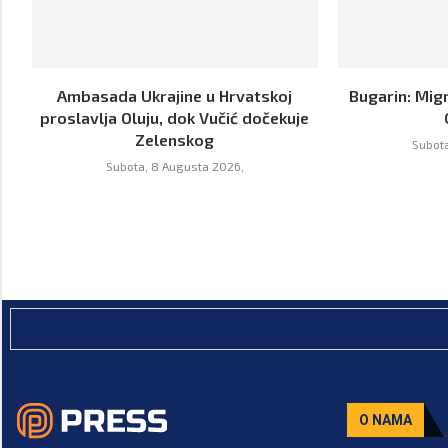
Ambasada Ukrajine u Hrvatskoj
Bugarin: Mig
proslavlja Oluju, dok Vučić dočekuje
Zelenskog
Subota
Subota, 8 Augusta 2026,
O NAMA