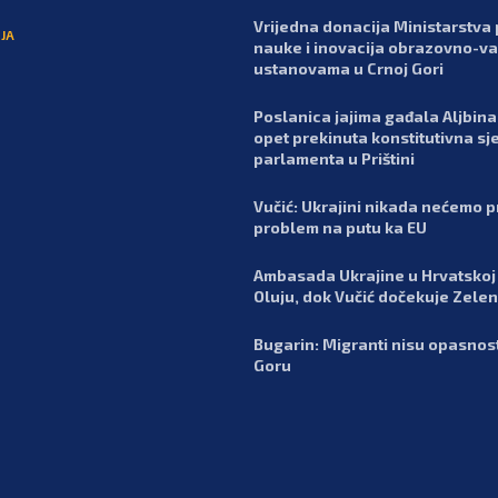
Vrijedna donacija Ministarstva 
JA
nauke i inovacija obrazovno-va
ustanovama u Crnoj Gori
Poslanica jajima gađala Aljbina 
opet prekinuta konstitutivna sj
parlamenta u Prištini
Vučić: Ukrajini nikada nećemo pr
problem na putu ka EU
Ambasada Ukrajine u Hrvatskoj 
Oluju, dok Vučić dočekuje Zele
Bugarin: Migranti nisu opasnos
Goru