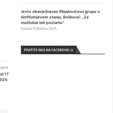
Jevto obavještavao Mijajlovićevu grupu o
Amfilohijevom stanju, Bošković: „Za
muštuluk bih pozlatio“
Srijeda, 8 Oktobra 2025,
PRATITE NAS NA FACEBOOK-U
vijest
od 17
2024.