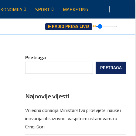
EKONOMIJA
SPORT
MARKETING
▶️ RADIO PRESS LIVE!
🔊
šenju...
Pretraga
PRETRAGA
Najnovije vijesti
Vrijedna donacija Ministarstva prosvjete, nauke i
inovacija obrazovno-vaspitnim ustanovama u
Crnoj Gori