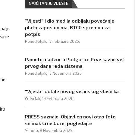
NAJČITANIJE VIJESTI:
“Vijesti” i dio medija odbijaju povećanje
plata zaposlenima, RTCG spremna za
ima je
potpis
vanje
Ponedjeljak, 17 Februara 2025,
Pametni nadzor u Podgorici: Prve kazne već
prvog dana rada sistema
Ponedjeljak, 17 Novembra 2025,
ajne
“Vijesti” dobile novog većinskog vlasnika
Četvrtak, 19 Februara 2026,
iru
PRESS saznaje: Objavljen novi otro foto
snimak Crne Gore, pogledajte
Subota, 8 Novembra 2025,