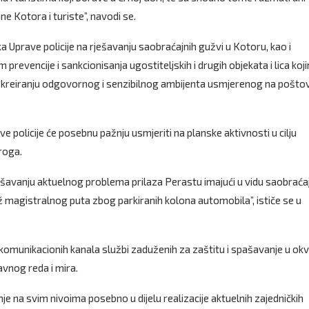
e Kotora i turiste”, navodi se.
prave policije na rješavanju saobraćajnih gužvi u Kotoru, kao i
m prevencije i sankcionisanja ugostiteljskih i drugih objekata i lica koj
i kreiranju odgovornog i senzibilnog ambijenta usmjerenog na pošto
e policije će posebnu pažnju usmjeriti na planske aktivnosti u cilju
droga.
 rješavanju aktuelnog problema prilaza Perastu imajući u vidu saobrać
magistralnog puta zbog parkiranih kolona automobila”, ističe se u
 komunikacionih kanala službi zaduženih za zaštitu i spašavanje u okv
avnog reda i mira.
e na svim nivoima posebno u dijelu realizacije aktuelnih zajedničkih