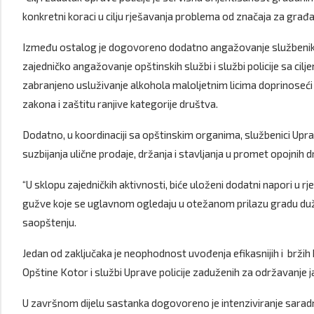
konkretni koraci u cilju rješavanja problema od značaja za građan
Između ostalog je dogovoreno dodatno angažovanje službenika U
zajedničko angažovanje opštinskih službi i službi policije sa cilje
zabranjeno usluživanje alkohola maloljetnim licima doprinoseć
zakona i zaštitu ranjive kategorije društva.
Dodatno, u koordinaciji sa opštinskim organima, službenici Uprav
suzbijanja ulične prodaje, držanja i stavljanja u promet opojnih 
“U sklopu zajedničkih aktivnosti, biće uloženi dodatni napori u
gužve koje se uglavnom ogledaju u otežanom prilazu gradu duž 
saopštenju.
Jedan od zaključaka je neophodnost uvođenja efikasnijih i bržih
Opštine Kotor i službi Uprave policije zaduženih za održavanje j
U završnom dijelu sastanka dogovoreno je intenziviranje saradnj