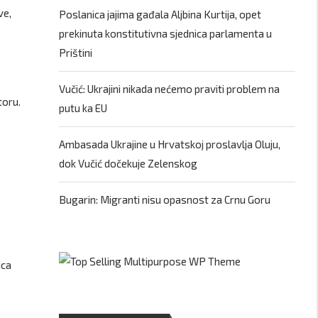
ve,
Poslanica jajima gađala Aljbina Kurtija, opet
prekinuta konstitutivna sjednica parlamenta u
Prištini
Vučić: Ukrajini nikada nećemo praviti problem na
toru.
putu ka EU
Ambasada Ukrajine u Hrvatskoj proslavlja Oluju,
dok Vučić dočekuje Zelenskog
Bugarin: Migranti nisu opasnost za Crnu Goru
ica