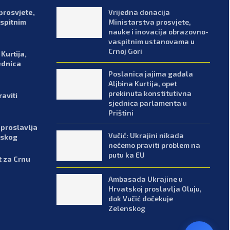
prosvjete,
Vrijedna donacija
spitnim
Ministarstva prosvjete,
nauke i inovacija obrazovno-
vaspitnim ustanovama u
Crnoj Gori
Kurtija,
ednica
Poslanica jajima gađala
Aljbina Kurtija, opet
prekinuta konstitutivna
aviti
sjednica parlamenta u
Prištini
proslavlja
Vučić: Ukrajini nikada
nskog
nećemo praviti problem na
putu ka EU
t za Crnu
Ambasada Ukrajine u
Hrvatskoj proslavlja Oluju,
dok Vučić dočekuje
Zelenskog