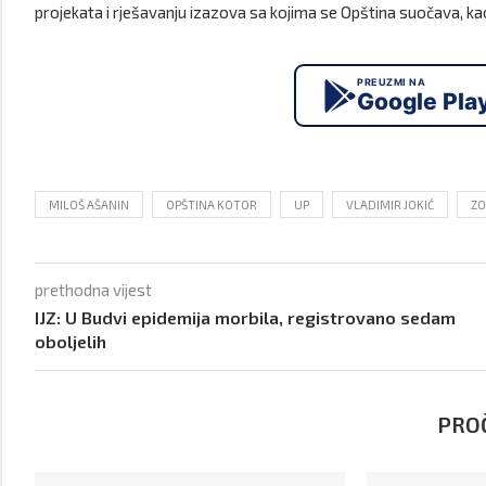
projekata i rješavanju izazova sa kojima se Opština suočava, kao
PREUZMI NA
Google Pla
MILOŠ AŠANIN
OPŠTINA KOTOR
UP
VLADIMIR JOKIĆ
ZO
prethodna vijest
IJZ: U Budvi epidemija morbila, registrovano sedam
oboljelih
PROČ