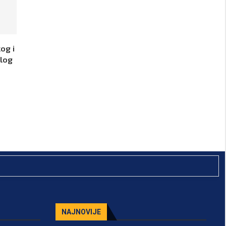
og i
ulog
NAJNOVIJE