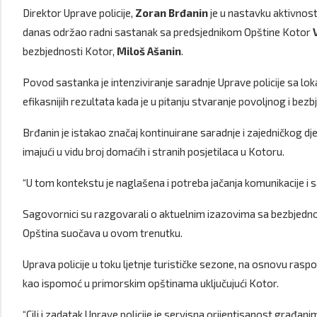
Direktor Uprave policije,
Zoran Brđanin
je u nastavku aktivnosti
danas održao radni sastanak sa predsjednikom Opštine Kotor
bezbjednosti Kotor,
Miloš Ašanin
.
Povod sastanka je intenziviranje saradnje Uprave policije sa lo
efikasnijih rezultata kada je u pitanju stvaranje povoljnog i bez
Brđanin je istakao značaj kontinuirane saradnje i zajedničkog dje
imajući u vidu broj domaćih i stranih posjetilaca u Kotoru.
“U tom kontekstu je naglašena i potreba jačanja komunikacije i s
Sagovornici su razgovarali o aktuelnim izazovima sa bezbjedno
Opština suočava u ovom trenutku.
Uprava policije u toku ljetnje turističke sezone, na osnovu raspo
kao ispomoć u primorskim opštinama uključujući Kotor.
“Cilj i zadatak Uprave policije je servisna orijentisanost građan