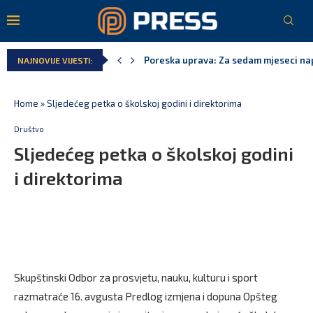
Poreska uprava: Za sedam mjeseci napl
NAJNOVIJE VIJESTI:
Laković: Crna Gora nije dobila zvaničn
Crna Gora neće biti domaćin migrants
Aerodromi Crne Gore za sedam mjeseci
EPCG: Sistem stabilan, Termoelektran
Spajić: Crna Gora neće prihvatiti cent
Home
»
Sljedećeg petka o školskoj godini i direktorima
Društvo
Sljedećeg petka o školskoj godini
i direktorima
Skupštinski Odbor za prosvjetu, nauku, kulturu i sport
razmatraće 16. avgusta Predlog izmjena i dopuna Opšteg