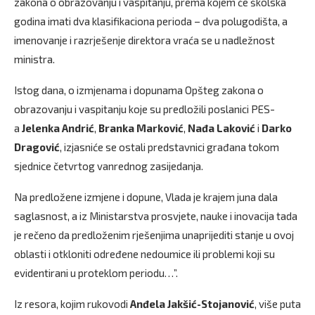
zakona o obrazovanju i vaspitanju, prema kojem će školska
godina imati dva klasifikaciona perioda – dva polugodišta, a
imenovanje i razrješenje direktora vraća se u nadležnost
ministra.
Istog dana, o izmjenama i dopunama Opšteg zakona o
obrazovanju i vaspitanju koje su predložili poslanici PES-
a
Jelenka Andrić
,
Branka Marković
,
Nađa Laković
i
Darko
Dragović
, izjasniće se ostali predstavnici građana tokom
sjednice četvrtog vanrednog zasijedanja.
Na predložene izmjene i dopune, Vlada je krajem juna dala
saglasnost, a iz Ministarstva prosvjete, nauke i inovacija tada
je rečeno da predloženim rješenjima unaprijediti stanje u ovoj
oblasti i otkloniti određene nedoumice ili problemi koji su
evidentirani u proteklom periodu…”.
Iz resora, kojim rukovodi
Anđela Jakšić-Stojanović
, više puta