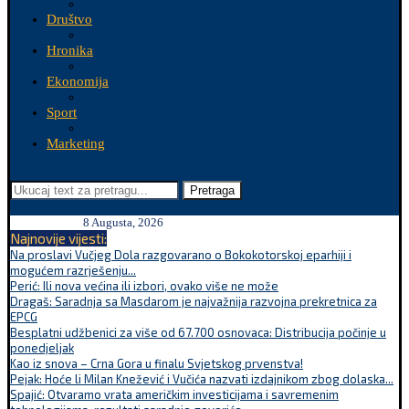
Društvo
Hronika
Ekonomija
Sport
Marketing
Pretraga
8 Augusta, 2026
Najnovije vijesti:
Na proslavi Vučjeg Dola razgovarano o Bokokotorskoj eparhiji i
mogućem razrješenju...
Perić: Ili nova većina ili izbori, ovako više ne može
Dragaš: Saradnja sa Masdarom je najvažnija razvojna prekretnica za
EPCG
Besplatni udžbenici za više od 67.700 osnovaca: Distribucija počinje u
ponedjeljak
Kao iz snova – Crna Gora u finalu Svjetskog prvenstva!
Pejak: Hoće li Milan Knežević i Vučića nazvati izdajnikom zbog dolaska...
Spajić: Otvaramo vrata američkim investicijama i savremenim