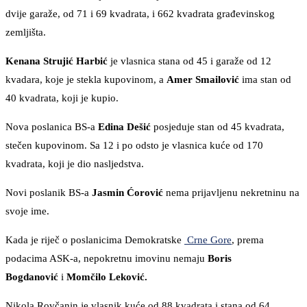
dvije garaže, od 71 i 69 kvadrata, i 662 kvadrata građevinskog
zemljišta.
Kenana Strujić Harbić
je vlasnica stana od 45 i garaže od 12
kvadara, koje je stekla kupovinom, a
Amer Smailović
ima stan od
40 kvadrata, koji je kupio.
Nova poslanica BS-a
Edina Dešić
posjeduje stan od 45 kvadrata,
stečen kupovinom. Sa 12 i po odsto je vlasnica kuće od 170
kvadrata, koji je dio nasljedstva.
Novi poslanik BS-a
Jasmin Ćorović
nema prijavljenu nekretninu na
svoje ime.
Kada je riječ o poslanicima Demokratske
Crne Gore
, prema
podacima ASK-a, nepokretnu imovinu nemaju
Boris
Bogdanović
i
Momčilo Leković.
Nikola Rovčanin je vlasnik kuće od 88 kvadrata i stana od 64