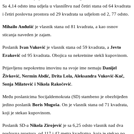
Sa 4,14 odsto ima udjela u vlasništvu nad četiri stana od 64 kvadrata
i četiri poslovna prostora od 29 kvadrata sa udjelom od 2, 77 odsto.
Mihailo Anđušić
je vlasnik stana od 81 kvadrata, a kao osnov
sticanja naveden je zajam.
Poslanik
Ivan Vuković
je vlasnik stana od 59 kvadrata, a
Jevto
Eraković
od 95 kvadrata. Obojica su nekretnine stekli kupovinom.
Prijavljenu nepokretnu imovinu na svoje ime nemaju
Danijel
Živković, Nermin Abdić, Drita Lola, Aleksandra Vuković-Kuč,
Sonja Milatović i Nikola Rakočević
.
Među poslanicima Socijaldemokrata (SD) stambeno je obezbijeđen
jedino poslanik
Boris Mugoša
. On je vlasnik stana od 71 kvadrata,
koji je stekao kupovinom.
Poslanik SD-a
Nikola Zirojević
je sa 6,25 odsto vlasnik nad dva
poslovna prostora, od 117 i 42 metra kvadratna, koja je stekao po