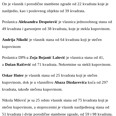
On je vlasnik i porodične stambene zgrade od 22 kvadrata koje je
naslijedio, kao i poslovnog objekta od 39 kvadrata.
Poslanica
Aleksandra Despotović
je vlasnica jednosobnog stana od
49 kvadrata i garsonjere od 38 kvadrata, koje je stekla kupovinom.
Andrija Nikolić
je vlasnik stana od 64 kvadrata koji je stečen
kupovinom
Poslanica DPS-a
Zoja Bojanić Lalović
je vlasnica stana od 41,
a
Dušan Raičević
od 71 kvadrata. Nekretnine su stekli kupovinom.
Oskar Huter
je vlasnik stana od 25 kvadrata koji je stečen
kupovinom, dok je u vlasništvu
Abaza Dizdarevića
kuća od 297
kvadrata, takođe stečena kupovinom.
Nikola Milović je sa 25 odsto vlasnik stana od 75 kvadrata koji je
stečen kupovinom, a stoprocentni je vlasnik naslijeđenog stana od
51 kvadrata i dvije porodične stambene zgrade, od 59 i 98 kvadrata.