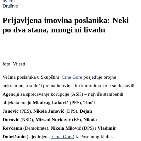
livadu
Društvo
Prijavljena imovina poslanika: Neki
po dva stana, mnogi ni livadu
foto: Vijesti
Većina poslanika u Skupštini
Crne Gore
posjeduje brojne
nekretnine, a sudeći prema imovinskim kartonima koje su dostavili
Agenciji za sprečavanje korupcije (ASK) – najviše stambenih
objekata imaju
Miodrag Laković
(PES),
Tonći
Janović
(PES),
Nikola Janović
(DPS),
Dejan
Đurović
(NSD),
Mirsad Nurković
(BS),
Nikola
Rovčanin
(Demokrate),
Nikola Milović
(DPS) i
Vladimir
Dobričanin
(Ujedinjena
Crna Gora
) iz Posebnog kluba.