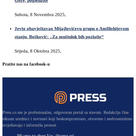
Gore, pogledajte
Subota, 8 Novembra 2025,
Jevto obavještavao Mijajlovićevu grupu o Amfilohijevom
stanju, Bošković: „Za muštuluk bih pozlatio“
Srijeda, 8 Oktobra 2025,
Pratite nas na facebook-u
Press.co.me je profesionalan, odgovoran portal sa stavom. Redakciju čine
iskusni urednici i novinari koji beskompromisno, otvoreno i nedvosmisleno
izvještavaju i informišu javnost.
Mi smo tu zbog Vas, čitamo se!