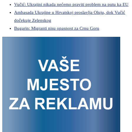
Vučić: Ukrajini nikada nećemo praviti problem na putu ka EU
Ambasada Ukrajine u Hrvatskoj proslavlja Oluju, dok Vučić
dočekuje Zelenskog
Bugarin: Migranti nisu opasnost za Crnu Goru