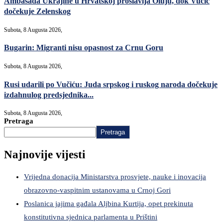
Ambasada Ukrajine u Hrvatskoj proslavlja Oluju, dok Vučić
dočekuje Zelenskog
Subota, 8 Augusta 2026,
Bugarin: Migranti nisu opasnost za Crnu Goru
Subota, 8 Augusta 2026,
Rusi udarili po Vučiću: Juda srpskog i ruskog naroda dočekuje
izdahnulog predsjednika...
Subota, 8 Augusta 2026,
Pretraga
Pretraga
Najnovije vijesti
Vrijedna donacija Ministarstva prosvjete, nauke i inovacija
obrazovno-vaspitnim ustanovama u Crnoj Gori
Poslanica jajima gađala Aljbina Kurtija, opet prekinuta
konstitutivna sjednica parlamenta u Prištini