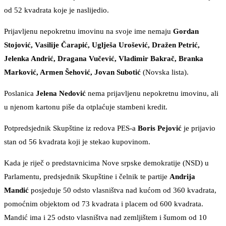
od 52 kvadrata koje je naslijedio.
Prijavljenu nepokretnu imovinu na svoje ime nemaju
Gordan
Stojović, Vasilije Čarapić, Uglješa Urošević, Dražen Petrić,
Jelenka Andrić, Dragana Vučević, Vladimir Bakrač, Branka
Marković, Armen Šehović, Jovan Subotić
(Novska lista).
Poslanica
Jelena Nedović
nema prijavljenu nepokretnu imovinu, ali
u njenom kartonu piše da otplaćuje stambeni kredit.
Potpredsjednik Skupštine iz redova PES-a
Boris Pejović
je prijavio
stan od 56 kvadrata koji je stekao kupovinom.
Kada je riječ o predstavnicima Nove srpske demokratije (NSD) u
Parlamentu, predsjednik Skupštine i čelnik te partije
Andrija
Mandić
posjeduje 50 odsto vlasništva nad kućom od 360 kvadrata,
pomoćnim objektom od 73 kvadrata i placem od 600 kvadrata.
Mandić ima i 25 odsto vlasništva nad zemljištem i šumom od 10