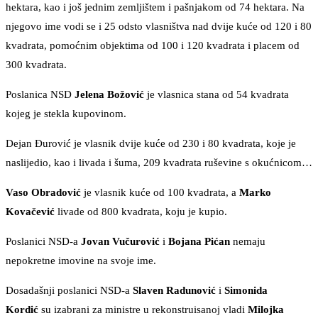
hektara, kao i još jednim zemljištem i pašnjakom od 74 hektara. Na
njegovo ime vodi se i 25 odsto vlasništva nad dvije kuće od 120 i 80
kvadrata, pomoćnim objektima od 100 i 120 kvadrata i placem od
300 kvadrata.
Poslanica NSD
Jelena Božović
je vlasnica stana od 54 kvadrata
kojeg je stekla kupovinom.
Dejan Đurović je vlasnik dvije kuće od 230 i 80 kvadrata, koje je
naslijedio, kao i livada i šuma, 209 kvadrata ruševine s okućnicom…
Vaso Obradović
je vlasnik kuće od 100 kvadrata, a
Marko
Kovačević
livade od 800 kvadrata, koju je kupio.
Poslanici NSD-a
Jovan Vučurović
i
Bojana Pićan
nemaju
nepokretne imovine na svoje ime.
Dosadašnji poslanici NSD-a
Slaven Radunović
i
Simonida
Kordić
su izabrani za ministre u rekonstruisanoj vladi
Milojka