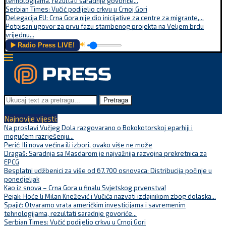
tehnologijama, rezultati saradnje govoriće...
Serbian Times: Vučić podijelio crkvu u Crnoj Gori
Delegacija EU: Crna Gora nije dio inicijative za centre za migrante,...
Potpisan ugovor za prvu fazu stambenog projekta na Veljem brdu
vrijednu...
▶️ Radio Press LIVE!
🔊
Pretraga
Najnovije vijesti:
Na proslavi Vučjeg Dola razgovarano o Bokokotorskoj eparhiji i
mogućem razrješenju...
Perić: Ili nova većina ili izbori, ovako više ne može
Dragaš: Saradnja sa Masdarom je najvažnija razvojna prekretnica za
EPCG
Besplatni udžbenici za više od 67.700 osnovaca: Distribucija počinje u
ponedjeljak
Kao iz snova – Crna Gora u finalu Svjetskog prvenstva!
Pejak: Hoće li Milan Knežević i Vučića nazvati izdajnikom zbog dolaska...
Spajić: Otvaramo vrata američkim investicijama i savremenim
tehnologijama, rezultati saradnje govoriće...
Serbian Times: Vučić podijelio crkvu u Crnoj Gori