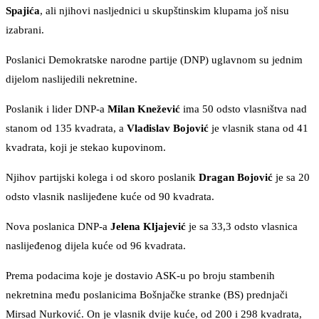
Spajića
, ali njihovi nasljednici u skupštinskim klupama još nisu
izabrani.
Poslanici Demokratske narodne partije (DNP) uglavnom su jednim
dijelom naslijedili nekretnine.
Poslanik i lider DNP-a
Milan Knežević
ima 50 odsto vlasništva nad
stanom od 135 kvadrata, a
Vladislav Bojović
je vlasnik stana od 41
kvadrata, koji je stekao kupovinom.
Njihov partijski kolega i od skoro poslanik
Dragan Bojović
je sa 20
odsto vlasnik naslijeđene kuće od 90 kvadrata.
Nova poslanica DNP-a
Jelena Kljajević
je sa 33,3 odsto vlasnica
naslijeđenog dijela kuće od 96 kvadrata.
Prema podacima koje je dostavio ASK-u po broju stambenih
nekretnina među poslanicima Bošnjačke stranke (BS) prednjači
Mirsad Nurković. On je vlasnik dvije kuće, od 200 i 298 kvadrata,