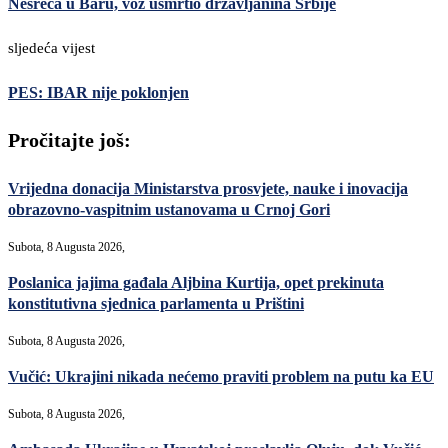
Nesreća u Baru, voz usmrtio državljanina Srbije
sljedeća vijest
PES: IBAR nije poklonjen
Pročitajte još:
Vrijedna donacija Ministarstva prosvjete, nauke i inovacija
obrazovno-vaspitnim ustanovama u Crnoj Gori
Subota, 8 Augusta 2026,
Poslanica jajima gađala Aljbina Kurtija, opet prekinuta
konstitutivna sjednica parlamenta u Prištini
Subota, 8 Augusta 2026,
Vučić: Ukrajini nikada nećemo praviti problem na putu ka EU
Subota, 8 Augusta 2026,