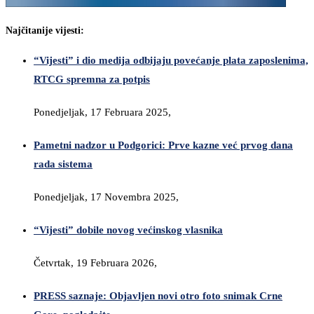
Najčitanije vijesti:
“Vijesti” i dio medija odbijaju povećanje plata zaposlenima,
RTCG spremna za potpis
Ponedjeljak, 17 Februara 2025,
Pametni nadzor u Podgorici: Prve kazne već prvog dana
rada sistema
Ponedjeljak, 17 Novembra 2025,
“Vijesti” dobile novog većinskog vlasnika
Četvrtak, 19 Februara 2026,
PRESS saznaje: Objavljen novi otro foto snimak Crne