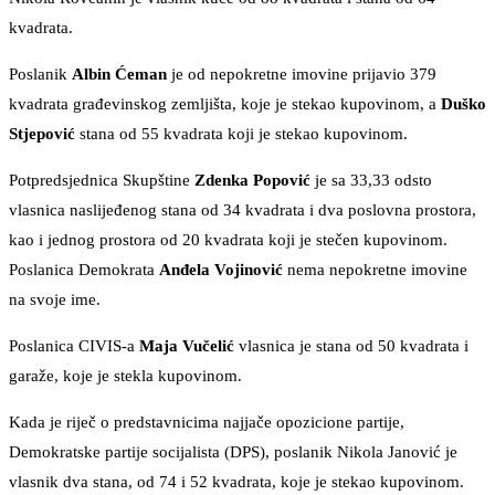
kvadrata.
Poslanik
Albin Ćeman
je od nepokretne imovine prijavio 379
kvadrata građevinskog zemljišta, koje je stekao kupovinom, a
Duško
Stjepović
stana od 55 kvadrata koji je stekao kupovinom.
Potpredsjednica Skupštine
Zdenka Popović
je sa 33,33 odsto
vlasnica naslijeđenog stana od 34 kvadrata i dva poslovna prostora,
kao i jednog prostora od 20 kvadrata koji je stečen kupovinom.
Poslanica Demokrata
Anđela Vojinović
nema nepokretne imovine
na svoje ime.
Poslanica CIVIS-a
Maja Vučelić
vlasnica je stana od 50 kvadrata i
garaže, koje je stekla kupovinom.
Kada je riječ o predstavnicima najjače opozicione partije,
Demokratske partije socijalista (DPS), poslanik Nikola Janović je
vlasnik dva stana, od 74 i 52 kvadrata, koje je stekao kupovinom.