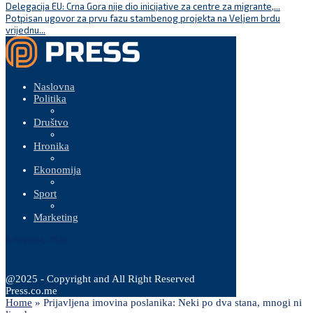
Delegacija EU: Crna Gora nije dio inicijative za centre za migrante,...
Potpisan ugovor za prvu fazu stambenog projekta na Veljem brdu
vrijednu...
Naslovna
Politika
Društvo
Hronika
Ekonomija
Sport
Marketing
8 Augusta, 2026
@2025 - Copyright and All Right Reserved
Press.co.me
Home
»
Prijavljena imovina poslanika: Neki po dva stana, mnogi ni