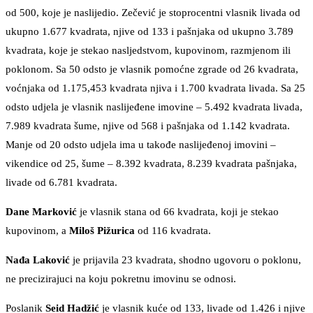
od 500, koje je naslijedio. Zečević je stoprocentni vlasnik livada od
ukupno 1.677 kvadrata, njive od 133 i pašnjaka od ukupno 3.789
kvadrata, koje je stekao nasljedstvom, kupovinom, razmjenom ili
poklonom. Sa 50 odsto je vlasnik pomoćne zgrade od 26 kvadrata,
voćnjaka od 1.175,453 kvadrata njiva i 1.700 kvadrata livada. Sa 25
odsto udjela je vlasnik naslijeđene imovine – 5.492 kvadrata livada,
7.989 kvadrata šume, njive od 568 i pašnjaka od 1.142 kvadrata.
Manje od 20 odsto udjela ima u takođe naslijeđenoj imovini –
vikendice od 25, šume – 8.392 kvadrata, 8.239 kvadrata pašnjaka,
livade od 6.781 kvadrata.
Dane Marković
je vlasnik stana od 66 kvadrata, koji je stekao
kupovinom, a
Miloš Pižurica
od 116 kvadrata.
Nađa Laković
je prijavila 23 kvadrata, shodno ugovoru o poklonu,
ne precizirajuci na koju pokretnu imovinu se odnosi.
Poslanik
Seid Hadžić
je vlasnik kuće od 133, livade od 1.426 i njive