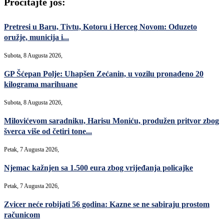
Pročitajte još:
Pretresi u Baru, Tivtu, Kotoru i Herceg Novom: Oduzeto
oružje, municija i...
Subota, 8 Augusta 2026,
GP Šćepan Polje: Uhapšen Zećanin, u vozilu pronađeno 20
kilograma marihuane
Subota, 8 Augusta 2026,
Milovićevom saradniku, Harisu Moniću, produžen pritvor zbog
šverca više od četiri tone...
Petak, 7 Augusta 2026,
Njemac kažnjen sa 1.500 eura zbog vrijeđanja policajke
Petak, 7 Augusta 2026,
Zvicer neće robijati 56 godina: Kazne se ne sabiraju prostom
računicom