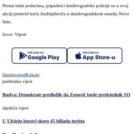
Prema istim podacima, pripadnici danilovgradske policije su u ovoj
akciji pretresli kuću Andrijaševića u danilovgradskom naselju Novo
Selo.
Izvor: Vijesti
PREUZMI NA
PREUZMI NA
Google Play
App Store-u
Danilovgrad
Kokain
prethodna vijest
Budva: Demokrate predložile da Zenović bude predsjednik SO
sljedeća vijest
U Ulcinju boravi skoro 45 hiljada turista