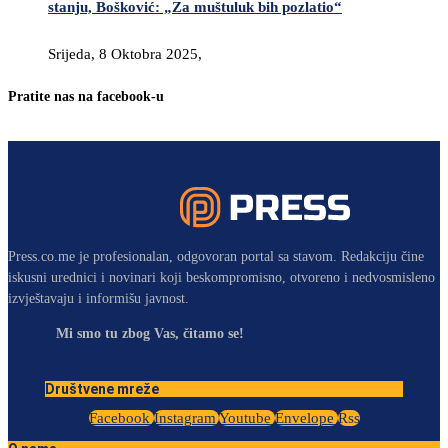
stanju, Bošković: „Za muštuluk bih pozlatio“
Srijeda, 8 Oktobra 2025,
Pratite nas na facebook-u
Press.co.me je profesionalan, odgovoran portal sa stavom. Redakciju čine
iskusni urednici i novinari koji beskompromisno, otvoreno i nedvosmisleno
izvještavaju i informišu javnost.
Mi smo tu zbog Vas, čitamo se!
Društvene mreže
Facebook
Instagram
Youtube
Envelope
Rss