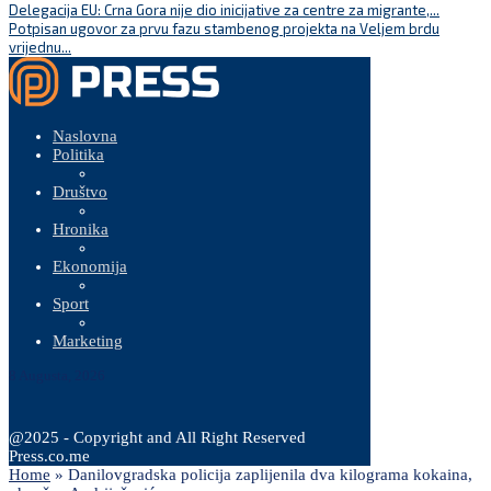
Delegacija EU: Crna Gora nije dio inicijative za centre za migrante,...
Potpisan ugovor za prvu fazu stambenog projekta na Veljem brdu
vrijednu...
Naslovna
Politika
Društvo
Hronika
Ekonomija
Sport
Marketing
8 Augusta, 2026
@2025 - Copyright and All Right Reserved
Press.co.me
Home
»
Danilovgradska policija zaplijenila dva kilograma kokaina,