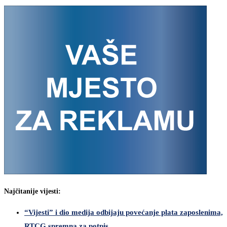
Najčitanije vijesti:
“Vijesti” i dio medija odbijaju povećanje plata zaposlenima,
RTCG spremna za potpis