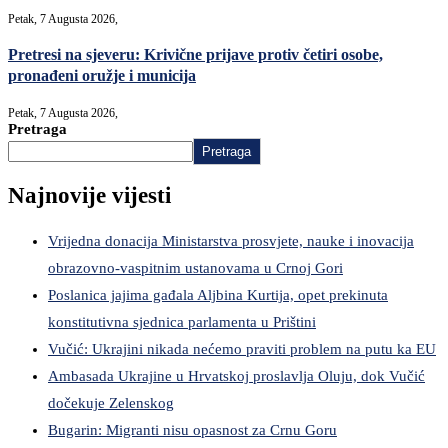
Petak, 7 Augusta 2026,
Pretresi na sjeveru: Krivične prijave protiv četiri osobe,
pronađeni oružje i municija
Petak, 7 Augusta 2026,
Pretraga
Pretraga
Najnovije vijesti
Vrijedna donacija Ministarstva prosvjete, nauke i inovacija
obrazovno-vaspitnim ustanovama u Crnoj Gori
Poslanica jajima gađala Aljbina Kurtija, opet prekinuta
konstitutivna sjednica parlamenta u Prištini
Vučić: Ukrajini nikada nećemo praviti problem na putu ka EU
Ambasada Ukrajine u Hrvatskoj proslavlja Oluju, dok Vučić
dočekuje Zelenskog
Bugarin: Migranti nisu opasnost za Crnu Goru