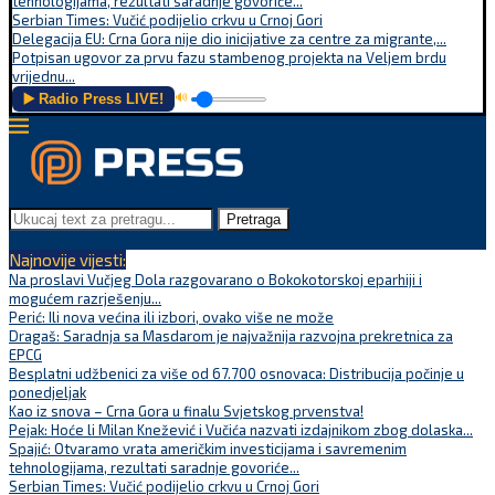
tehnologijama, rezultati saradnje govoriće...
Serbian Times: Vučić podijelio crkvu u Crnoj Gori
Delegacija EU: Crna Gora nije dio inicijative za centre za migrante,...
Potpisan ugovor za prvu fazu stambenog projekta na Veljem brdu
vrijednu...
▶️ Radio Press LIVE!
🔊
Pretraga
Najnovije vijesti:
Na proslavi Vučjeg Dola razgovarano o Bokokotorskoj eparhiji i
mogućem razrješenju...
Perić: Ili nova većina ili izbori, ovako više ne može
Dragaš: Saradnja sa Masdarom je najvažnija razvojna prekretnica za
EPCG
Besplatni udžbenici za više od 67.700 osnovaca: Distribucija počinje u
ponedjeljak
Kao iz snova – Crna Gora u finalu Svjetskog prvenstva!
Pejak: Hoće li Milan Knežević i Vučića nazvati izdajnikom zbog dolaska...
Spajić: Otvaramo vrata američkim investicijama i savremenim
tehnologijama, rezultati saradnje govoriće...
Serbian Times: Vučić podijelio crkvu u Crnoj Gori