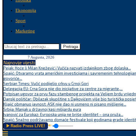
Hronika
Ekonomija
Sport
Marketing
Pretraga
7 Augusta, 2026
Najnovije vijesti:
Pejak: Hoće li Milan Knežević i Vučića nazvati izdajnikom zbog dolaska...
Spajić: Otvaramo vrata američkim investicijama i savremenim tehnologijam
govoriće...
Serbian Times: Vučić podijelio crkvu u Crnoj Gori
Delegacija EU: Crna Gora nije dio inicijative za centre za migrante,...
Potpisan ugovor za prvu fazu stambenog projekta na Veljem brdu vrijednu
Danski političar: Obilazak skupštine s Dajkovićem više bio turistička posjet
Kljajić obmanuo javnost: ASK nije dao ni usmeno ni pisano mišljenje...
Srbija: Manjak u državnoj kasi milijardu eura
Ivanović za Eurokaz: Evropska unija ne briše identitet – ona pruža...
Spajić: Snažno podržavamo domaće festivale koji godinama grade identite
▶️ Radio Press LIVE!
🔊