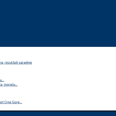
a, rezultati saradnje
...
a, moraću...
t Crne Gore...