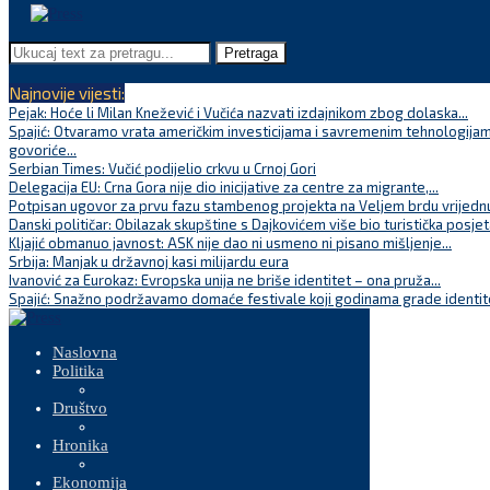
Pretraga
Najnovije vijesti:
Pejak: Hoće li Milan Knežević i Vučića nazvati izdajnikom zbog dolaska...
Spajić: Otvaramo vrata američkim investicijama i savremenim tehnologijam
govoriće...
Serbian Times: Vučić podijelio crkvu u Crnoj Gori
Delegacija EU: Crna Gora nije dio inicijative za centre za migrante,...
Potpisan ugovor za prvu fazu stambenog projekta na Veljem brdu vrijednu
Danski političar: Obilazak skupštine s Dajkovićem više bio turistička posjet
Kljajić obmanuo javnost: ASK nije dao ni usmeno ni pisano mišljenje...
Srbija: Manjak u državnoj kasi milijardu eura
Ivanović za Eurokaz: Evropska unija ne briše identitet – ona pruža...
Spajić: Snažno podržavamo domaće festivale koji godinama grade identite
Naslovna
Politika
Društvo
Hronika
Ekonomija