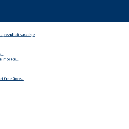
a, rezultati saradnje
...
a, moraću...
t Crne Gore...