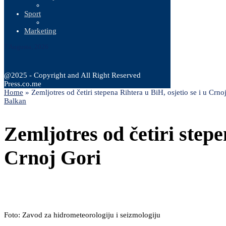
Sport
Marketing
7 Augusta, 2026
@2025 - Copyright and All Right Reserved
Press.co.me
Home
»
Zemljotres od četiri stepena Rihtera u BiH, osjetio se i u Crno
Balkan
Zemljotres od četiri stepe
Crnoj Gori
Foto: Zavod za hidrometeorologiju i seizmologiju