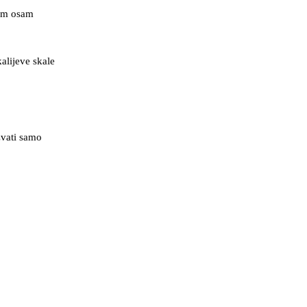
rom osam
kalijeve skale
zvati samo