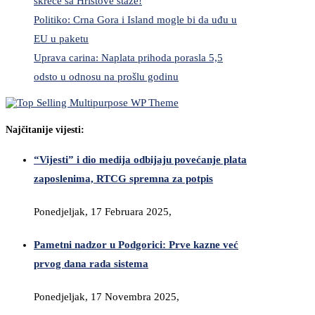
skreće sa Hristove staze!
Politiko: Crna Gora i Island mogle bi da uđu u
EU u paketu
Uprava carina: Naplata prihoda porasla 5,5
odsto u odnosu na prošlu godinu
Najčitanije vijesti:
“Vijesti” i dio medija odbijaju povećanje plata
zaposlenima, RTCG spremna za potpis
Ponedjeljak, 17 Februara 2025,
Pametni nadzor u Podgorici: Prve kazne već
prvog dana rada sistema
Ponedjeljak, 17 Novembra 2025,