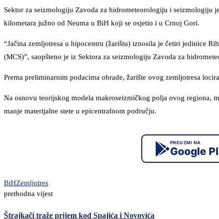
Sektor za seizmologiju Zavoda za hidrometeorologiju i seizmologiju je
kilometara južno od Neuma u BiH koji se osjetio i u Crnoj Gori.
“Jačina zemljotresa u hipocentru (žarištu) iznosila je četiri jedinice 
(MCS)”, saopšteno je iz Sektora za seizmologiju Zavoda za hidrometeo
Prema preliminarnim podacima obrade, žarište ovog zemljotresa locira
Na osnovu teorijskog modela makroseizmičkog polja ovog regiona, mag
manje materijalne stete u epicentralnom području.
PREUZMI NA
Google P
BiH
Zemljotres
prethodna vijest
Štrajkači traže prijem kod Spajića i Novovića