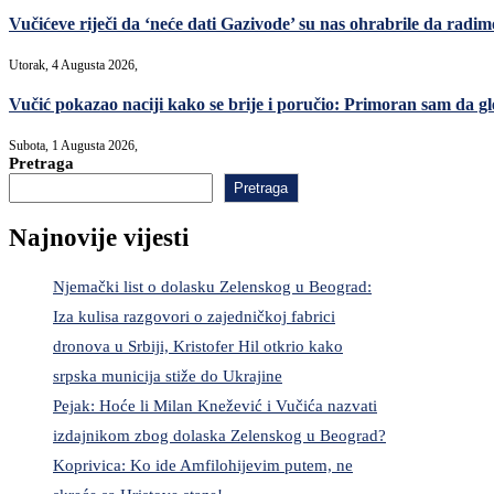
Vučićeve riječi da ‘neće dati Gazivode’ su nas ohrabrile da radimo,
Utorak, 4 Augusta 2026,
Vučić pokazao naciji kako se brije i poručio: Primoran sam da gl
Subota, 1 Augusta 2026,
Pretraga
Pretraga
Najnovije vijesti
Njemački list o dolasku Zelenskog u Beograd:
Iza kulisa razgovori o zajedničkoj fabrici
dronova u Srbiji, Kristofer Hil otkrio kako
srpska municija stiže do Ukrajine
Pejak: Hoće li Milan Knežević i Vučića nazvati
izdajnikom zbog dolaska Zelenskog u Beograd?
Koprivica: Ko ide Amfilohijevim putem, ne