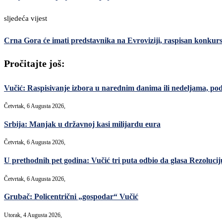
sljedeća vijest
Crna Gora će imati predstavnika na Evroviziji, raspisan konkur
Pročitajte još:
Vučić: Raspisivanje izbora u narednim danima ili nedeljama, po
Četvrtak, 6 Augusta 2026,
Srbija: Manjak u državnoj kasi milijardu eura
Četvrtak, 6 Augusta 2026,
U prethodnih pet godina: Vučić tri puta odbio da glasa Rezoluciju
Četvrtak, 6 Augusta 2026,
Grubač: Policentrični „gospodar“ Vučić
Utorak, 4 Augusta 2026,