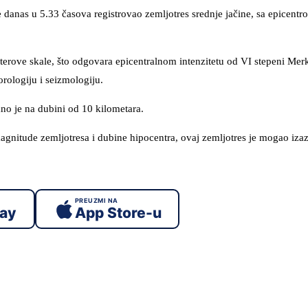
 danas u 5.33 časova registrovao zemljotres srednje jačine, sa epicent
Rihterove skale, što odgovara epicentralnom intenzitetu od VI stepeni Mer
rologiju i seizmologiju.
no je na dubini od 10 kilometara.
nitude zemljotresa i dubine hipocentra, ovaj zemljotres je mogao iza
PREUZMI NA
lay
App Store-u