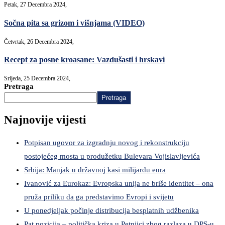
Petak, 27 Decembra 2024,
Sočna pita sa grizom i višnjama (VIDEO)
Četvrtak, 26 Decembra 2024,
Recept za posne kroasane: Vazdušasti i hrskavi
Srijeda, 25 Decembra 2024,
Pretraga
Pretraga
Najnovije vijesti
Potpisan ugovor za izgradnju novog i rekonstrukciju
postojećeg mosta u produžetku Bulevara Vojislavljevića
Srbija: Manjak u državnoj kasi milijardu eura
Ivanović za Eurokaz: Evropska unija ne briše identitet – ona
pruža priliku da ga predstavimo Evropi i svijetu
U ponedjeljak počinje distribucija besplatnih udžbenika
Pat pozicija – politička kriza u Petnjici zbog razlaza u DPS-u