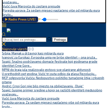
uvažavaju...
Vučić čuva Marovića do zastare presude
Poreska uprava: Za sedam mjeseci naplaćeno više od milijardu eura
bruto...
▶️ Radio Press LIVE!
🔊
Pretraga
Najnovije vijesti:
Srbija: Manjak u državnoj kasi milijardu eura
Ivanović za Eurokaz: Evropska unija ne briše identitet – ona pruža...
Spajić: Snažno podržavamo domaće festivale koji godinama grade
identitet Crne Gore...
MPNI do kraja jula realizovalo gotovo sve planirane aktivnosti
U prethodnih pet godina: Vučić tri puta odbio da glasa Rezoluciju...
MCP odgovorila Vučiću: Nedopustivo političko tumačenje litija i crkvenih
pitanja
Andrić: Crnoj Gori nije bilo mjesto na obilježavanju „Oluje“
Spajić: Gusinje primjer sredine u kojoj se različiti identiteti međusobno
uvažavaju...
Vučić čuva Marovića do zastare presude
Poreska uprava: Za sedam mjeseci naplaćeno više od milijardu eura
bruto...