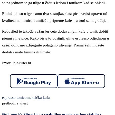
se na jednom te ga ulijte u čašu s ledom i tonikom kad se ohladi.
Budući da su u igri samo dva sastojka, slast pića zavisi upravo od
kvaliteta namirnica i umijeću pripreme kafe – a trud se nagrađuje.
Redosljed je takođe važan jer ćete dodavanjem kafe u tonik dobiti
pjenušavije piće. Kako biste to postigli, ulijte espresso odjednom u
čašu, odnosno izbjegnite polagano ulivanje. Prema želji možete
dodati i malo limuna ili limete.
Izvor: Punkufer.hr
PREUZMI NA
PREUZMI NA
Google Play
App Store-u
espresso tonico
meksička kafa
prethodna vijest
Đukanović: Situacija sa snabdijevanjem strujom stabilna