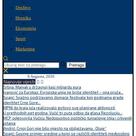
Društvo
Hronika
Ekonomija
Sport
Marketing
Pretraga
6 Augusta, 2026
Najnovije vijesti:
Srbija: Manjak u državnoj kasi milijardu eura
Ivanović za Eurokaz: Evropska unija ne briše identitet – ona pruža...
Spajić: Snažno podržavamo domaće festivale koji godinama grade
identitet Crne Gore...
MPNI do kraja jula realizovalo gotovo sve planirane aktivnosti
U prethodnih pet godina: Vučić tri puta odbio da glasa Rezoluciju...
MCP odgovorila Vučiću: Nedopustivo političko tumačenje litija i crkvenih
pitanja
Andrić: Crnoj Gori nije bilo mjesto na obilježavanju „Oluje“
Spajić: Gusinje primjer sredine u kojoj se različiti identiteti međusobno