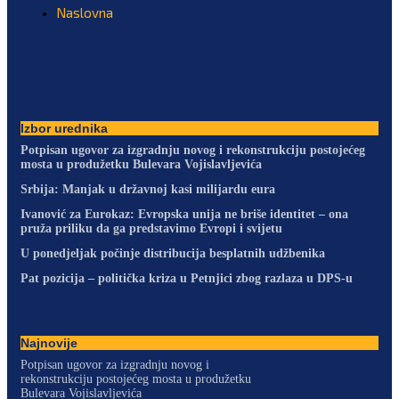
Naslovna
Izbor urednika
Potpisan ugovor za izgradnju novog i rekonstrukciju postojećeg
mosta u produžetku Bulevara Vojislavljevića
Srbija: Manjak u državnoj kasi milijardu eura
Ivanović za Eurokaz: Evropska unija ne briše identitet – ona
pruža priliku da ga predstavimo Evropi i svijetu
U ponedjeljak počinje distribucija besplatnih udžbenika
Pat pozicija – politička kriza u Petnjici zbog razlaza u DPS-u
Najnovije
Potpisan ugovor za izgradnju novog i
rekonstrukciju postojećeg mosta u produžetku
Bulevara Vojislavljevića