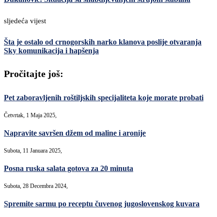
sljedeća vijest
Šta je ostalo od crnogorskih narko klanova poslije otvaranja
Sky komunikacija i hapšenja
Pročitajte još:
Pet zaboravljenih roštiljskih specijaliteta koje morate probati
Četvrtak, 1 Maja 2025,
Napravite savršen džem od maline i aronije
Subota, 11 Januara 2025,
Posna ruska salata gotova za 20 minuta
Subota, 28 Decembra 2024,
Spremite sarmu po receptu čuvenog jugoslovenskog kuvara