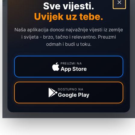
×
Sve vijesti.
Uvijek uz tebe.
Naslovna
Politika
Naša aplikacija donosi najvažnije vijesti iz zemlje
Društvo
i svijeta - brzo, tačno i relevantno. Preuzmi
Hronika
odmah i budi u toku.
Ekonomija
Sport
PREUZMI NA
App Store
Marketing
DOSTUPNO NA
Google Play