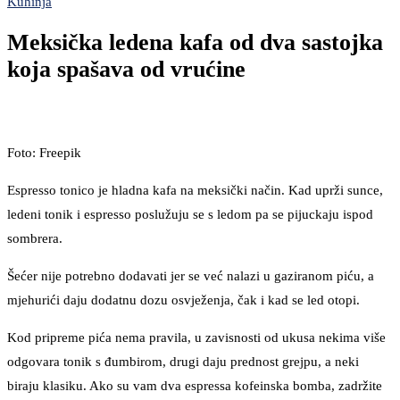
Kuhinja
Meksička ledena kafa od dva sastojka
koja spašava od vrućine
Foto: Freepik
Espresso tonico je hladna kafa na meksički način. Kad uprži sunce,
ledeni tonik i espresso poslužuju se s ledom pa se pijuckaju ispod
sombrera.
Šećer nije potrebno dodavati jer se već nalazi u gaziranom piću, a
mjehurići daju dodatnu dozu osvježenja, čak i kad se led otopi.
Kod pripreme pića nema pravila, u zavisnosti od ukusa nekima više
odgovara tonik s đumbirom, drugi daju prednost grejpu, a neki
biraju klasiku. Ako su vam dva espressa kofeinska bomba, zadržite