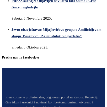
PRESS saznaje: Objavljen novi otro foto snimak Crne
Gore, pogledajte
Subota, 8 Novembra 2025,
Jevto obavještavao Mijajlovićevu grupu o Amfilohijevom
stanju, Bošković: „Za muštuluk bih pozlatio“
Srijeda, 8 Oktobra 2025,
Pratite nas na facebook-u
Press.co.me je profesionalan, odgovoran portal sa stavom. Redakciju
čine iskusni urednici i novinari koji beskompromisno, otvoreno i