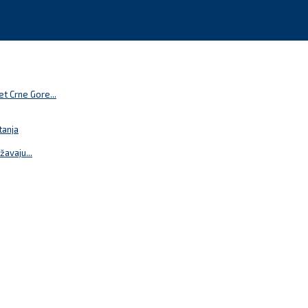
t Crne Gore...
tanja
žavaju...