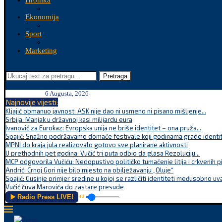
Hronika
Ekonomija
Sport
Marketing
Pretraga
6 Augusta, 2026
Najnovije vijesti:
Kljajić obmanuo javnost: ASK nije dao ni usmeno ni pisano mišljenje...
Srbija: Manjak u državnoj kasi milijardu eura
Ivanović za Eurokaz: Evropska unija ne briše identitet – ona pruža...
Spajić: Snažno podržavamo domaće festivale koji godinama grade identite
MPNI do kraja jula realizovalo gotovo sve planirane aktivnosti
U prethodnih pet godina: Vučić tri puta odbio da glasa Rezoluciju...
MCP odgovorila Vučiću: Nedopustivo političko tumačenje litija i crkvenih p
Andrić: Crnoj Gori nije bilo mjesto na obilježavanju „Oluje“
Spajić: Gusinje primjer sredine u kojoj se različiti identiteti međusobno uva
Vučić čuva Marovića do zastare presude
▶️ Radio Press LIVE!
🔊