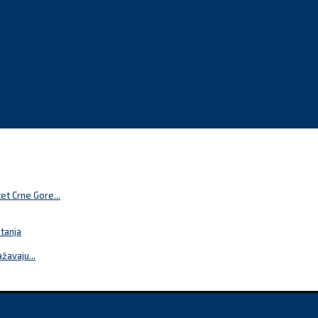
t Crne Gore...
itanja
žavaju...