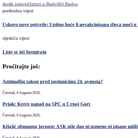
đorđe zenović
Izbori u Budvi
SO Budva
prethodna vijest
Uskoro nove potvrde: Upitno hoće li nevakcinisana djeca moći u 
sljedeća vijest
Liste se još formiraju
Pročitajte još:
Antimafija zakon pred poslanicima 24. avgusta?
Četvrtak, 6 Augusta 2026,
Pejak: Kreće napad na SPC u Crnoj Gori
Četvrtak, 6 Augusta 2026,
Kljajić obmanuo javnost: ASK nije dao ni usmeno ni pisano mišlje
Četvrtak, 6 Augusta 2026,