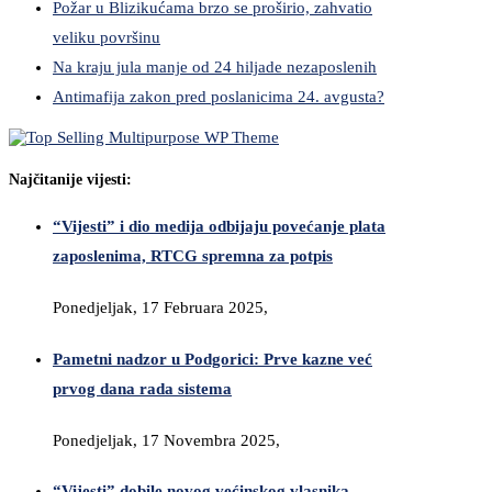
Požar u Blizikućama brzo se proširio, zahvatio
veliku površinu
Na kraju jula manje od 24 hiljade nezaposlenih
Antimafija zakon pred poslanicima 24. avgusta?
Najčitanije vijesti:
“Vijesti” i dio medija odbijaju povećanje plata
zaposlenima, RTCG spremna za potpis
Ponedjeljak, 17 Februara 2025,
Pametni nadzor u Podgorici: Prve kazne već
prvog dana rada sistema
Ponedjeljak, 17 Novembra 2025,
“Vijesti” dobile novog većinskog vlasnika