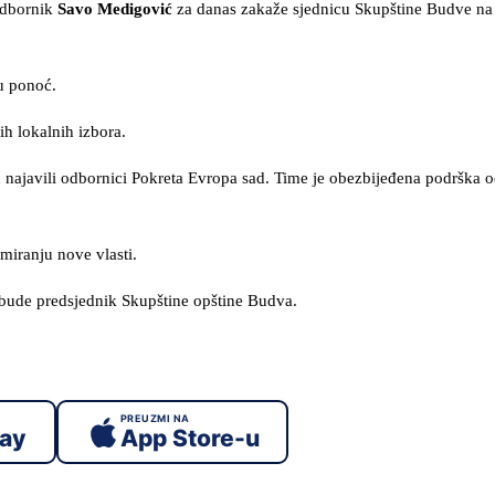
 odbornik
Savo Medigović
za danas zakaže sjednicu Skupštine Budve na 
 u ponoć.
ih lokalnih izbora.
najavili odbornici Pokreta Evropa sad. Time je obezbijeđena podrška o
rmiranju nove vlasti.
bude predsjednik Skupštine opštine Budva.
PREUZMI NA
lay
App Store-u