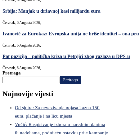
Srbija: Manjak u državnoj kasi milijardu eura
Četvrtak, 6 Augusta 2026,
Ivanović za Eurokaz: Evropska unija ne briše identitet – ona pruž
Četvrtak, 6 Augusta 2026,
Pat pozicija – politička kriza u Petnjici zbog razlaza u DPS-u
Četvrtak, 6 Augusta 2026,
Pretraga
Pretraga
Najnovije vijesti
Od sjutra: Za nevezivanje pojasa kazna 150
eura, plaćanje i na licu mjesta
Vučić: Raspisivanje izbora u narednim danima
ili nedeljama, podnijeću ostavku prije kampanje