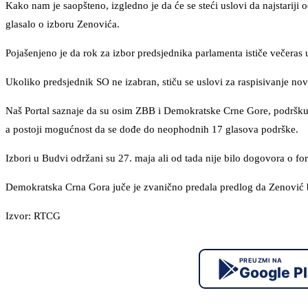
Kako nam je saopšteno, izgledno je da će se steći uslovi da najstariji
glasalo o izboru Zenovića.
Pojašenjeno je da rok za izbor predsjednika parlamenta ističe večeras
Ukoliko predsjednik SO ne izabran, stiču se uslovi za raspisivanje nov
Naš Portal saznaje da su osim ZBB i Demokratske Crne Gore, podršku 
a postoji mogućnost da se dođe do neophodnih 17 glasova podrške.
Izbori u Budvi održani su 27. maja ali od tada nije bilo dogovora o fo
Demokratska Crna Gora juče je zvanično predala predlog da Zenović 
Izvor: RTCG
PREUZMI NA
Google P