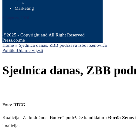
Marketing
6 Augusta, 2026
@2025 - Copyright and All Right Reserved
Press.co.me
Home
»
Sjednica danas, ZBB podržava izbor Zenovića
Politika
Udarne vijesti
Sjednica danas, ZBB pod
Foto: RTCG
Koalicija “Za budućnost Budve” podržaće kandidaturu
Đorđa Zenov
koalicije.