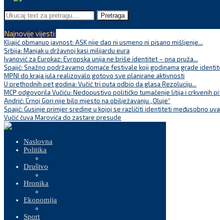
Pretraga
Najnovije vijesti:
Kljajić obmanuo javnost: ASK nije dao ni usmeno ni pisano mišljenje...
Srbija: Manjak u državnoj kasi milijardu eura
Ivanović za Eurokaz: Evropska unija ne briše identitet – ona pruža...
Spajić: Snažno podržavamo domaće festivale koji godinama grade identite
MPNI do kraja jula realizovalo gotovo sve planirane aktivnosti
U prethodnih pet godina: Vučić tri puta odbio da glasa Rezoluciju...
MCP odgovorila Vučiću: Nedopustivo političko tumačenje litija i crkvenih pi
Andrić: Crnoj Gori nije bilo mjesto na obilježavanju „Oluje“
Spajić: Gusinje primjer sredine u kojoj se različiti identiteti međusobno uva
Vučić čuva Marovića do zastare presude
Naslovna
Politika
Društvo
Hronika
Ekonomija
Sport