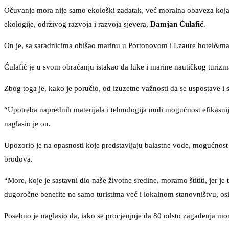
Očuvanje mora nije samo ekološki zadatak, već moralna obaveza koja ć
ekologije, održivog razvoja i razvoja sjevera,
Damjan Ćulafić
.
On je, sa saradnicima obišao marinu u Portonovom i Lzaure hotel&marin
Ćulafić je u svom obraćanju istakao da luke i marine nautičkog turizm
Zbog toga je, kako je poručio, od izuzetne važnosti da se uspostave i s
“Upotreba naprednih materijala i tehnologija nudi mogućnost efikasnij
naglasio je on.
Upozorio je na opasnosti koje predstavljaju balastne vode, mogućnos
brodova.
“More, koje je sastavni dio naše životne sredine, moramo štititi, jer j
dugoročne benefite ne samo turistima već i lokalnom stanovništvu, osi
Posebno je naglasio da, iako se procjenjuje da 80 odsto zagađenja mo