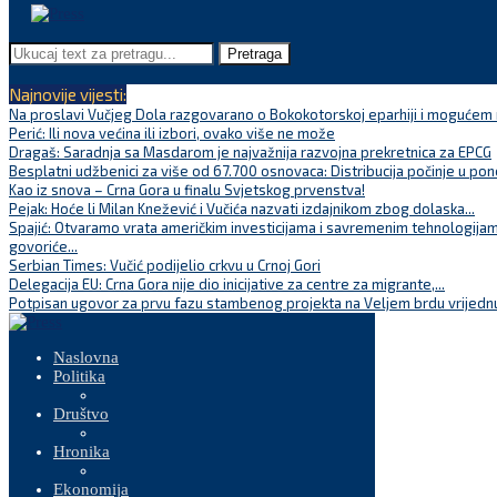
Pretraga
Najnovije vijesti:
Na proslavi Vučjeg Dola razgovarano o Bokokotorskoj eparhiji i mogućem r
Perić: Ili nova većina ili izbori, ovako više ne može
Dragaš: Saradnja sa Masdarom je najvažnija razvojna prekretnica za EPCG
Besplatni udžbenici za više od 67.700 osnovaca: Distribucija počinje u pon
Kao iz snova – Crna Gora u finalu Svjetskog prvenstva!
Pejak: Hoće li Milan Knežević i Vučića nazvati izdajnikom zbog dolaska...
Spajić: Otvaramo vrata američkim investicijama i savremenim tehnologijam
govoriće...
Serbian Times: Vučić podijelio crkvu u Crnoj Gori
Delegacija EU: Crna Gora nije dio inicijative za centre za migrante,...
Potpisan ugovor za prvu fazu stambenog projekta na Veljem brdu vrijednu
Naslovna
Politika
Društvo
Hronika
Ekonomija