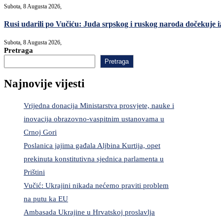
Subota, 8 Augusta 2026,
Rusi udarili po Vučiću: Juda srpskog i ruskog naroda dočekuje i
Subota, 8 Augusta 2026,
Pretraga
Pretraga
Najnovije vijesti
Vrijedna donacija Ministarstva prosvjete, nauke i
inovacija obrazovno-vaspitnim ustanovama u
Crnoj Gori
Poslanica jajima gađala Aljbina Kurtija, opet
prekinuta konstitutivna sjednica parlamenta u
Prištini
Vučić: Ukrajini nikada nećemo praviti problem
na putu ka EU
Ambasada Ukrajine u Hrvatskoj proslavlja