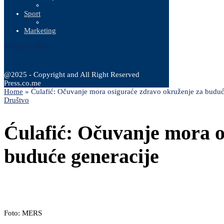
Sport
Marketing
8 Augusta, 2026
@2025 - Copyright and All Right Reserved
Press.co.me
Home
»
Ćulafić: Očuvanje mora osiguraće zdravo okruženje za buduć
Društvo
Ćulafić: Očuvanje mora o
buduće generacije
Foto: MERS