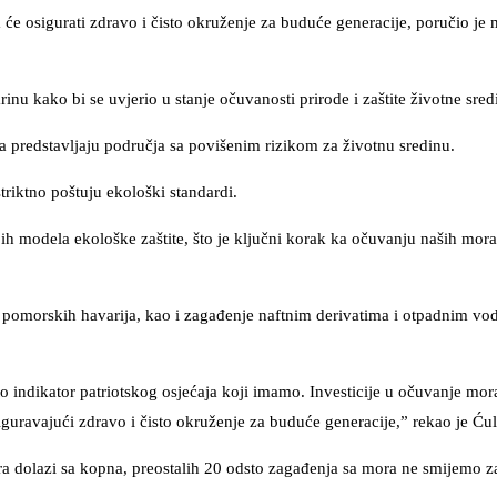
e osigurati zdravo i čisto okruženje za buduće generacije, poručio je m
u kako bi se uvjerio u stanje očuvanosti prirode i zaštite životne sred
a predstavljaju područja sa povišenim rizikom za životnu sredinu.
triktno poštuju ekološki standardi.
ih modela ekološke zaštite, što je ključni korak ka očuvanju naših mora
t pomorskih havarija, kao i zagađenje naftnim derivatima i otpadnim vo
e to indikator patriotskog osjećaja koji imamo. Investicije u očuvanje mo
guravajući zdravo i čisto okruženje za buduće generacije,” rekao je Ćul
ra dolazi sa kopna, preostalih 20 odsto zagađenja sa mora ne smijemo z