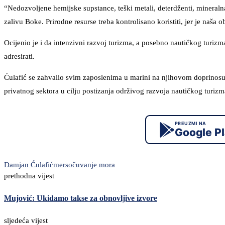
“Nedozvoljene hemijske supstance, teški metali, deterdženti, mineralna u
zalivu Boke. Prirodne resurse treba kontrolisano koristiti, jer je naša
Ocijenio je i da intenzivni razvoj turizma, a posebno nautičkog turiz
adresirati.
Ćulafić se zahvalio svim zaposlenima u marini na njihovom doprinosu 
privatnog sektora u cilju postizanja održivog razvoja nautičkog turizm
PREUZMI NA
Google P
Damjan Ćulafić
mers
očuvanje mora
prethodna vijest
Mujović: Ukidamo takse za obnovljive izvore
sljedeća vijest