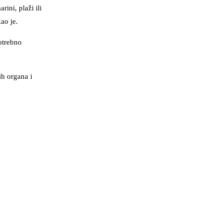
ini, plaži ili
ao je.
otrebno
ih organa i