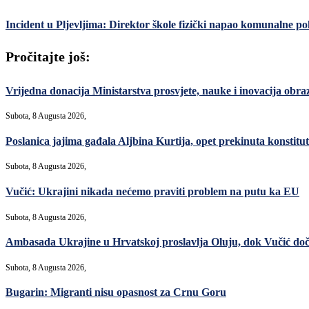
Incident u Pljevljima: Direktor škole fizički napao komunalne pol
Pročitajte još:
Vrijedna donacija Ministarstva prosvjete, nauke i inovacija ob
Subota, 8 Augusta 2026,
Poslanica jajima gađala Aljbina Kurtija, opet prekinuta konstitut
Subota, 8 Augusta 2026,
Vučić: Ukrajini nikada nećemo praviti problem na putu ka EU
Subota, 8 Augusta 2026,
Ambasada Ukrajine u Hrvatskoj proslavlja Oluju, dok Vučić do
Subota, 8 Augusta 2026,
Bugarin: Migranti nisu opasnost za Crnu Goru