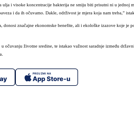
lja i visoke koncentracije bakterija ne smiju biti prisutni ni u jednoj mar
 obaveza i da ih očuvamo. Dakle, održivost je mjera koja nam treba,” istak
ma, donosi značajne ekonomske benefite, ali i ekološke izazove koje je p
u očuvanju životne sredine, te istakao važnost saradnje između državn
a.
PREUZMI NA
lay
App Store-u