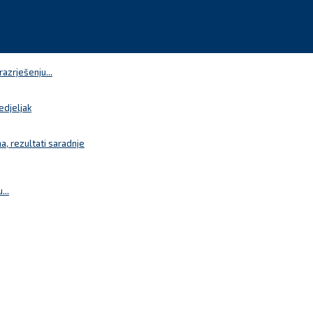
azrješenju...
edjeljak
a, rezultati saradnje
...