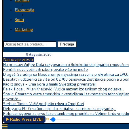
Hronika
Ekonomija
Sport
Marketing
Pretraga
8 Augusta, 2026
Najnovije vijesti:
Na proslavi Vučjeg Dola razgovarano o Bokokotorskoj eparhiji i mogućem r
Perić: Ili nova većina ili izbori, ovako više ne može
Dragaš: Saradnja sa Masdarom je najvažnija razvojna prekretnica za EPCG
Besplatni udžbenici za više od 67.700 osnovaca: Distribucija počinje u po
Kao iz snova – Crna Gora u finalu Svjetskog prvenstva!
Pejak: Hoće li Milan Knežević i Vučića nazvati izdajnikom zbog dolaska...
Spajić: Otvaramo vrata američkim investicijama i savremenim tehnologijam
govoriće...
Serbian Times: Vučić podijelio crkvu u Crnoj Gori
Delegacija EU: Crna Gora nije dio inicijative za centre za migrante,...
Potpisan ugovor za prvu fazu stambenog projekta na Veljem brdu vrijednu
▶️ Radio Press LIVE!
🔊