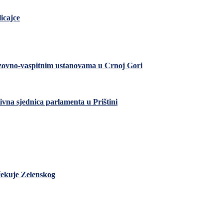
icajce
razovno-vaspitnim ustanovama u Crnoj Gori
ivna sjednica parlamenta u Prištini
čekuje Zelenskog