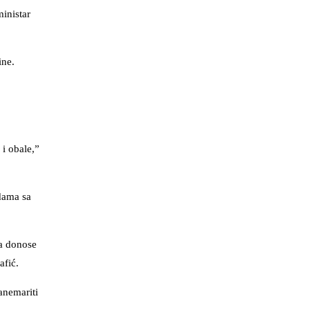
inistar
ine.
 i obale,”
dama sa
ra donose
afić.
anemariti