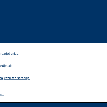
azrješenju...
nedjeljak
a, rezultati saradnje
...