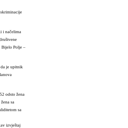
iskriminacije
i i načelima
 društvene
 Bijelo Polje –
 da je upitnik
članova
k 52 odsto žena
a žena sa
aliditetom sa
av izvještaj