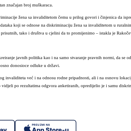
sutan značajan broj muškaraca.
riminacije žena sa invaliditetom čemu u prilog govori i činjenica da is
podataka koji se odnose na diskriminaciju žena sa invaliditetom u ruraln
prisutnih, tako i društva u cjelini da to promijenimo – istakla je Rakoče
kreiranje javnih politika kao i na samo stvaranje pravnih normi, da se o
odnosno donosioce odluke u državi.
 invaliditeta već i na odnosu rodne pripadnosti, ali i na osnovu lokacij
 vidjeli po rezultatima odgvora anketiranih, opredijelio je i samu diskri
PREUZMI NA
lay
App Store-u