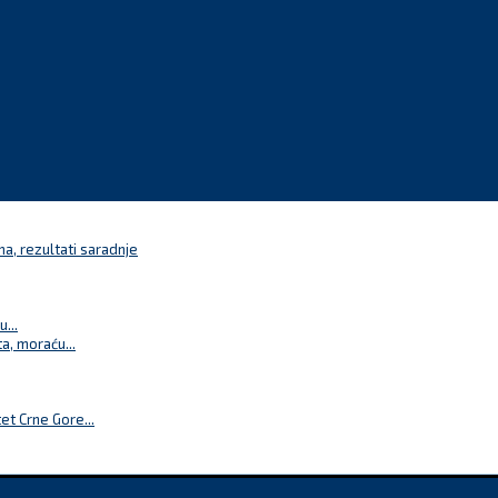
a, rezultati saradnje
...
a, moraću...
t Crne Gore...