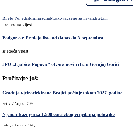
Bijelo Polje
diskriminacija
Mojkovac
žene sa invaliditetom
prethodna vijest
Podgorica: Predaja lista od danas do 3. septembra
sljedeća vijest
JPU „Ljubica Popović“ otvara novi vrtić u Gornjoj Gorici
Pročitajte još:
Gradnja vjetroelektrane Brajići počinje tokom 2027. godine
Petak, 7 Augusta 2026,
Njemac kažnjen sa 1.500 eura zbog vrijeđanja policajke
Petak, 7 Augusta 2026,