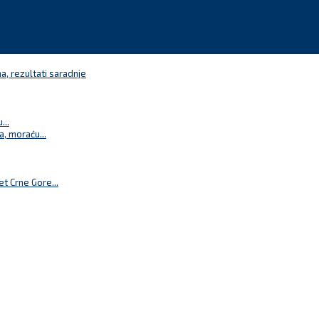
a, rezultati saradnje
...
a, moraću...
t Crne Gore...