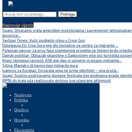
Pretraga
Najnovije vijesti:
Spajić: Otvaramo vrata američkim investicijama i savremenim tehnologijam
govoriće...
Serbian Times: Vučić podijelio crkvu u Crnoj Gori
Delegacija EU: Crna Gora nije dio inicijative za centre za migrante,...
Potpisan ugovor za prvu fazu stambenog projekta na Veljem brdu vrijednu
Danski političar: Obilazak skupštine s Dajkovićem više bio turistička posjet
Kljajić obmanuo javnost: ASK nije dao ni usmeno ni pisano mišljenje...
Srbija: Manjak u državnoj kasi milijardu eura
Ivanović za Eurokaz: Evropska unija ne briše identitet – ona pruža...
Spajić: Snažno podržavamo domaće festivale koji godinama grade identite
MPNI do kraja jula realizovalo gotovo sve planirane aktivnosti
Naslovna
Politika
Društvo
Hronika
Ekonomija