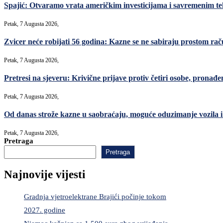
Spajić: Otvaramo vrata američkim investicijama i savremenim teh
Petak, 7 Augusta 2026,
Zvicer neće robijati 56 godina: Kazne se ne sabiraju prostom ra
Petak, 7 Augusta 2026,
Pretresi na sjeveru: Krivične prijave protiv četiri osobe, pronađe
Petak, 7 Augusta 2026,
Od danas strože kazne u saobraćaju, moguće oduzimanje vozila i 
Petak, 7 Augusta 2026,
Pretraga
Pretraga
Najnovije vijesti
Gradnja vjetroelektrane Brajići počinje tokom
2027. godine