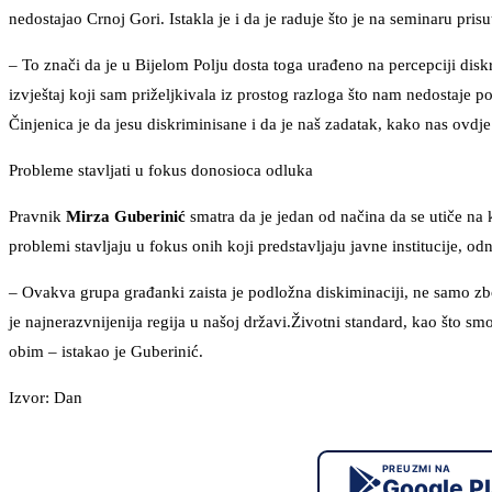
nedostajao Crnoj Gori. Istakla je i da je raduje što je na seminaru pri
– To znači da je u Bijelom Polju dosta toga urađeno na percepciji disk
izvještaj koji sam priželjkivala iz prostog razloga što nam nedostaje 
Činjenica je da jesu diskriminisane i da je naš zadatak, kako nas ovdje 
Probleme stavljati u fokus donosioca odluka
Pravnik
Mirza Guberinić
smatra da je jedan od načina da se utiče na 
problemi stavljaju u fokus onih koji predstavljaju javne institucije, 
– Ovakva grupa građanki zaista je podložna diskiminaciji, ne samo zbog
je najnerazvnijenija regija u našoj državi.Životni standard, kao što smo
obim – istakao je Guberinić.
Izvor: Dan
PREUZMI NA
Google P