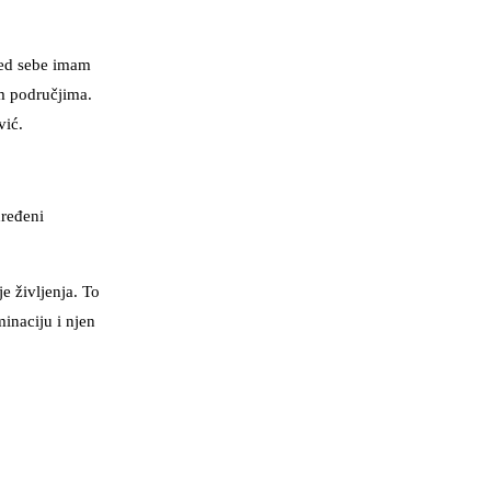
pred sebe imam
im područjima.
vić.
dređeni
e življenja. To
minaciju i njen