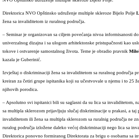
NVO Opštinsko udruženje multiple skleroze Bijelo Polje.
Direktorica NVO Opštinsko udruženje multiple skleroze Bijelo Polje
L
žena sa invaliditetom iz ruralnog područja.
– Seminar je organizovan sa ciljem povećanja nivoa informisanosti don
univerzalnog dizajna i sa ulogom arhitektonske pristupačnosti kao usl
tokove i ostvarenje samostalnog života. Teme je obradio pravnik
Milo
kazala je Guberinić.
Izvještaj o diskriminaciji žena sa invaliditetom sa ruralnog područja pr
kreiran za četiri grupe ispitanika koji su učestvovale u njemu i to 25 
njihovih porodica.
– Apsolutno svi ispitanici bili su saglasni da su lica sa invaliditetom, 
sa multipla sklerozom prijavljuju slučaj diskriminacije u prakasi, a taj
invaliditetom ili žena sa multipla sklerozom sa ruralnig područja ne zn
ruralog područja izložene daleko većoj diskriminaciji nego lica sa inv
Direktorica ponovno formiranog Direktorata za brigu o osobama sa inva