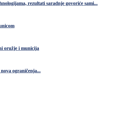
nologijama, rezultati saradnje govoriće sami...
čunicom
ni oružje i municija
nova ograničenja...