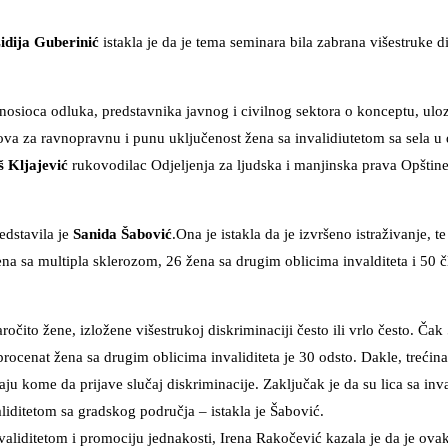
idija Guberinić
istakla je da je tema seminara bila zabrana višestruke d
osioca odluka, predstavnika javnog i civilnog sektora o konceptu, uloz
ova za ravnopravnu i punu uključenost žena sa invalidiutetom sa sela u
š Kljajević
rukovodilac Odjeljenja za ljudska i manjinska prava Opštine
edstavila je
Sanida Šabović
.Ona je istakla da je izvršeno istraživanje, te
žena sa multipla sklerozom, 26 žena sa drugim oblicima invalditeta i 50 
naročito žene, izložene višestrukoj diskriminaciji često ili vrlo često. Ča
 procenat žena sa drugim oblicima invaliditeta je 30 odsto. Dakle, trećin
aju kome da prijave slučaj diskriminacije. Zaključak je da su lica sa inv
aliditetom sa gradskog područja – istakla je Šabović.
liditetom i promociju jednakosti, Irena Rakočević kazala je da je ovak