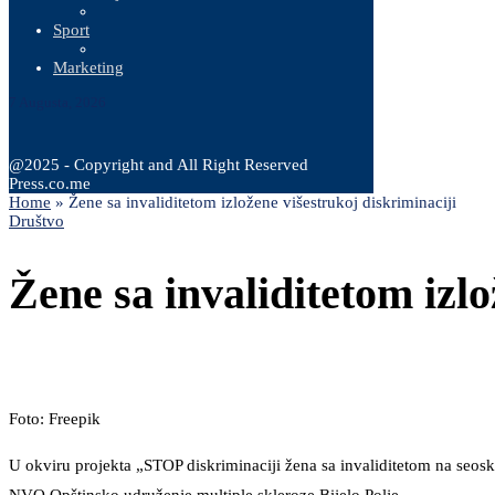
Sport
Marketing
7 Augusta, 2026
@2025 - Copyright and All Right Reserved
Press.co.me
Home
»
Žene sa invaliditetom izložene višestrukoj diskriminaciji
Društvo
Žene sa invaliditetom izlo
Foto: Freepik
U okviru projekta „STOP diskriminaciji žena sa invaliditetom na seos