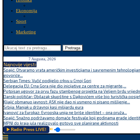
Hronika
Ekonomija
Sport
Marketing
Pretraga
7 Augusta, 2026
Najnovije vijesti:
Spajić: Otvaramo vrata američkim investicijama i savremenim tehnologijam
govoriće...
Serbian Times: Vučić podijelio crkvu u Crnoj Gori
Delegacija EU: Crna Gora nije dio inicijative za centre za migrante,...
Potpisan ugovor za prvu fazu stambenog projekta na Veljem brdu vrijednu
Danski političar: Obilazak skupštine s Dajkovićem više bio turistička posjet
Kljajić obmanuo javnost: ASK nije dao ni usmeno ni pisano mišljenje...
Srbija: Manjak u državnoj kasi milijardu eura
Ivanović za Eurokaz: Evropska unija ne briše identitet – ona pruža...
Spajić: Snažno podržavamo domaće festivale koji godinama grade identite
MPNI do kraja jula realizovalo gotovo sve planirane aktivnosti
▶️ Radio Press LIVE!
🔊