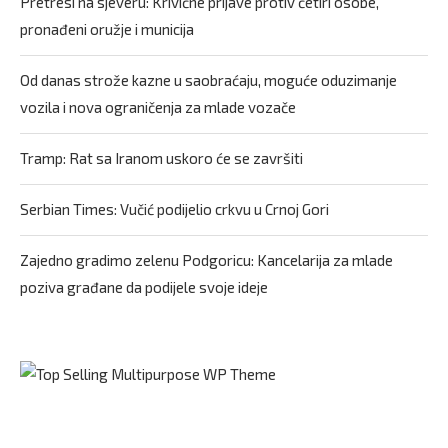
Pretresi na sjeveru: Krivične prijave protiv četiri osobe,
pronađeni oružje i municija
Od danas strože kazne u saobraćaju, moguće oduzimanje
vozila i nova ograničenja za mlade vozače
Tramp: Rat sa Iranom uskoro će se završiti
Serbian Times: Vučić podijelio crkvu u Crnoj Gori
Zajedno gradimo zelenu Podgoricu: Kancelarija za mlade
poziva građane da podijele svoje ideje