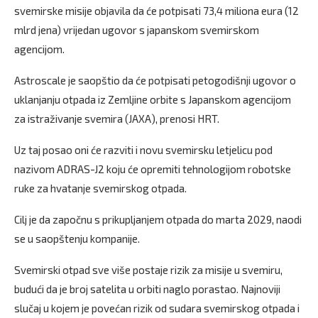
svemirske misije objavila da će potpisati 73,4 miliona eura (12
mlrd jena) vrijedan ugovor s japanskom svemirskom
agencijom.
Astroscale je saopštio da će potpisati petogodišnji ugovor o
uklanjanju otpada iz Zemljine orbite s Japanskom agencijom
za istraživanje svemira (JAXA), prenosi HRT.
Uz taj posao oni će razviti i novu svemirsku letjelicu pod
nazivom ADRAS-J2 koju će opremiti tehnologijom robotske
ruke za hvatanje svemirskog otpada.
Cilj je da započnu s prikupljanjem otpada do marta 2029, naodi
se u saopštenju kompanije.
Svemirski otpad sve više postaje rizik za misije u svemiru,
budući da je broj satelita u orbiti naglo porastao. Najnoviji
slučaj u kojem je povećan rizik od sudara svemirskog otpada i