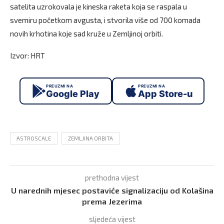
satelita uzrokovala je kineska raketa koja se raspala u
svemiru početkom avgusta, i stvorila više od 700 komada
novih krhotina koje sad kruže u Zemljinoj orbiti.
Izvor: HRT
PREUZMI NA
PREUZMI NA
Google Play
App Store-u
ASTROSCALE
ZEMLJINA ORBITA
prethodna vijest
U narednih mjesec postaviće signalizaciju od Kolašina
prema Jezerima
sljedeća vijest