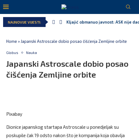
Kljajić obmanuo javnost: ASK nije dao
NAJNOVIJE VIJESTI:
Srbija: Manjak u državnoj kasi milija
Ivanović za Eurokaz: Evropska unija n
Spajić: Snažno podržavamo domaće fe
MPNI do kraja jula realizovalo gotov
U prethodnih pet godina: Vučić tri pu
Home
»
Japanski Astroscale dobio posao čišćenja Zemljine orbite
Globus
Nauka
Japanski Astroscale dobio posao
čišćenja Zemljine orbite
Pixabay
Dionice japanskog startapa Astroscale u ponedjeljak su
poskupile čak 19 odsto nakon što je kompanija koja obavlja