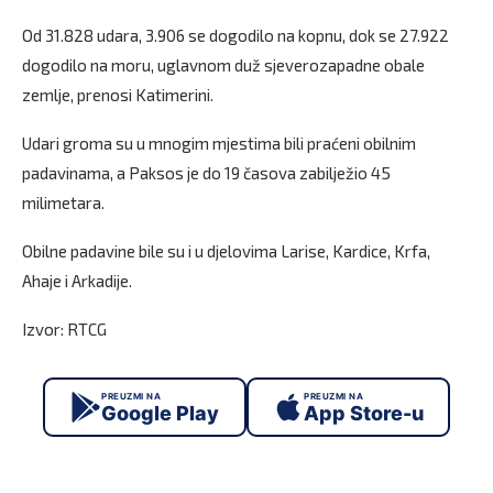
Od 31.828 udara, 3.906 se dogodilo na kopnu, dok se 27.922
dogodilo na moru, uglavnom duž sjeverozapadne obale
zemlje, prenosi Katimerini.
Udari groma su u mnogim mjestima bili praćeni obilnim
padavinama, a Paksos je do 19 časova zabilježio 45
milimetara.
Obilne padavine bile su i u djelovima Larise, Kardice, Krfa,
Ahaje i Arkadije.
Izvor: RTCG
PREUZMI NA
PREUZMI NA
Google Play
App Store-u