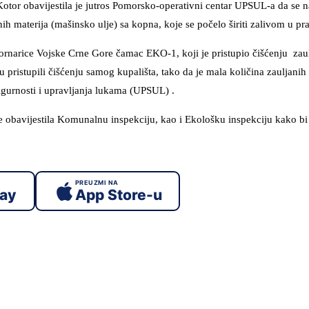
a Kotor obavijestila je jutros Pomorsko-operativni centar UPSUL-a da s
ih materija (mašinsko ulje) sa kopna, koje se počelo širiti zalivom u pr
narice Vojske Crne Gore čamac EKO-1, koji je pristupio čišćenju zaul
pristupili čišćenju samog kupališta, tako da je mala količina zauljanih 
gurnosti i upravljanja lukama (UPSUL) .
obavijestila Komunalnu inspekciju, kao i Ekološku inspekciju kako bi 
PREUZMI NA
lay
App Store-u