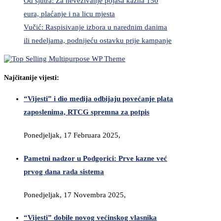
Od sjutra: Za nevezivanje pojasa kazna 150
eura, plaćanje i na licu mjesta
Vučić: Raspisivanje izbora u narednim danima
ili nedeljama, podnijeću ostavku prije kampanje
Najčitanije vijesti:
“Vijesti” i dio medija odbijaju povećanje plata
zaposlenima, RTCG spremna za potpis
Ponedjeljak, 17 Februara 2025,
Pametni nadzor u Podgorici: Prve kazne već
prvog dana rada sistema
Ponedjeljak, 17 Novembra 2025,
“Vijesti” dobile novog većinskog vlasnika