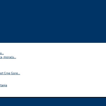
...
a, moraću...
t Crne Gore...
itanja