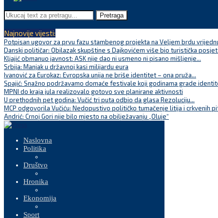
Pretraga
Najnovije vijesti:
Potpisan ugovor za prvu fazu stambenog projekta na Veljem brdu vrijednu
Danski političar: Obilazak skupštine s Dajkovićem više bio turistička posjet
Kljajić obmanuo javnost: ASK nije dao ni usmeno ni pisano mišljenje...
Srbija: Manjak u državnoj kasi milijardu eura
Ivanović za Eurokaz: Evropska unija ne briše identitet – ona pruža...
Spajić: Snažno podržavamo domaće festivale koji godinama grade identite
MPNI do kraja jula realizovalo gotovo sve planirane aktivnosti
U prethodnih pet godina: Vučić tri puta odbio da glasa Rezoluciju...
MCP odgovorila Vučiću: Nedopustivo političko tumačenje litija i crkvenih pi
Andrić: Crnoj Gori nije bilo mjesto na obilježavanju „Oluje“
Naslovna
Politika
Društvo
Hronika
Ekonomija
Sport