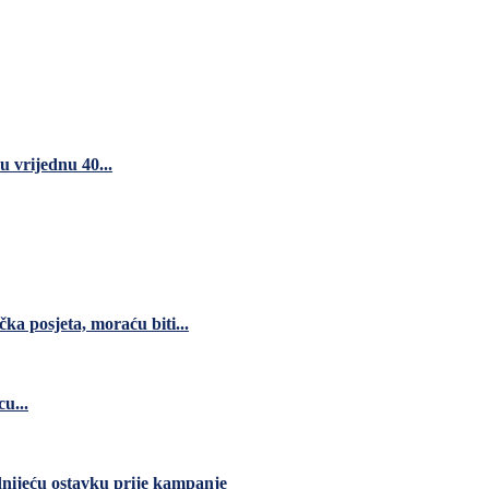
 vrijednu 40...
čka posjeta, moraću biti...
u...
dnijeću ostavku prije kampanje