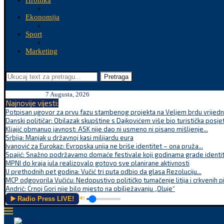
Hronika
Ekonomija
Sport
Marketing
Pretraga
7 Augusta, 2026
Najnovije vijesti:
Potpisan ugovor za prvu fazu stambenog projekta na Veljem brdu vrijednu
Danski političar: Obilazak skupštine s Dajkovićem više bio turistička posjet
Kljajić obmanuo javnost: ASK nije dao ni usmeno ni pisano mišljenje...
Srbija: Manjak u državnoj kasi milijardu eura
Ivanović za Eurokaz: Evropska unija ne briše identitet – ona pruža...
Spajić: Snažno podržavamo domaće festivale koji godinama grade identite
MPNI do kraja jula realizovalo gotovo sve planirane aktivnosti
U prethodnih pet godina: Vučić tri puta odbio da glasa Rezoluciju...
MCP odgovorila Vučiću: Nedopustivo političko tumačenje litija i crkvenih p
Andrić: Crnoj Gori nije bilo mjesto na obilježavanju „Oluje“
▶️ Radio Press LIVE!
🔊