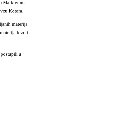
e na Markovom
avcu Kotora.
janih materija
materija brzo i
postupili u