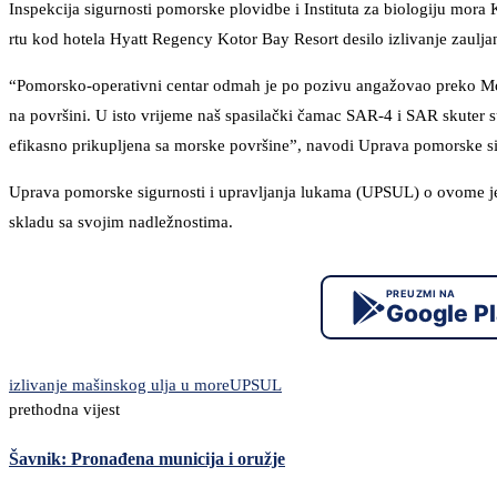
Inspekcija sigurnosti pomorske plovidbe i Instituta za biologiju mor
rtu kod hotela Hyatt Regency Kotor Bay Resort desilo izlivanje zauljan
“Pomorsko-operativni centar odmah je po pozivu angažovao preko Mor
na površini. U isto vrijeme naš spasilački čamac SAR-4 i SAR skuter su 
efikasno prikupljena sa morske površine”, navodi Uprava pomorske si
Uprava pomorske sigurnosti i upravljanja lukama (UPSUL) o ovome je 
skladu sa svojim nadležnostima.
PREUZMI NA
Google P
izlivanje mašinskog ulja u more
UPSUL
prethodna vijest
Šavnik: Pronađena municija i oružje