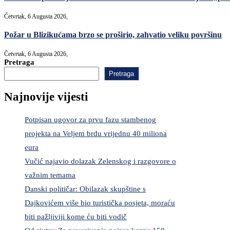
Četvrtak, 6 Augusta 2026,
Požar u Blizikućama brzo se proširio, zahvatio veliku površinu
Četvrtak, 6 Augusta 2026,
Pretraga
Pretraga
Najnovije vijesti
Potpisan ugovor za prvu fazu stambenog
projekta na Veljem brdu vrijednu 40 miliona
eura
Vučić najavio dolazak Zelenskog i razgovore o
važnim temama
Danski političar: Obilazak skupštine s
Dajkovićem više bio turistička posjeta, moraću
biti pažljiviji kome ću biti vodič