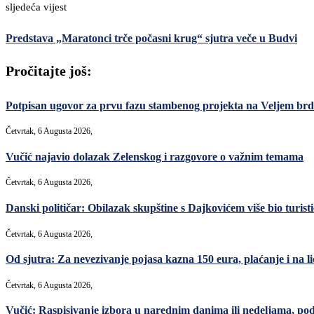
sljedeća vijest
Predstava „Maratonci trče počasni krug“ sjutra veče u Budvi
Pročitajte još:
Potpisan ugovor za prvu fazu stambenog projekta na Veljem brdu
Četvrtak, 6 Augusta 2026,
Vučić najavio dolazak Zelenskog i razgovore o važnim temama
Četvrtak, 6 Augusta 2026,
Danski političar: Obilazak skupštine s Dajkovićem više bio turisti
Četvrtak, 6 Augusta 2026,
Od sjutra: Za nevezivanje pojasa kazna 150 eura, plaćanje i na lic
Četvrtak, 6 Augusta 2026,
Vučić: Raspisivanje izbora u narednim danima ili nedeljama, po