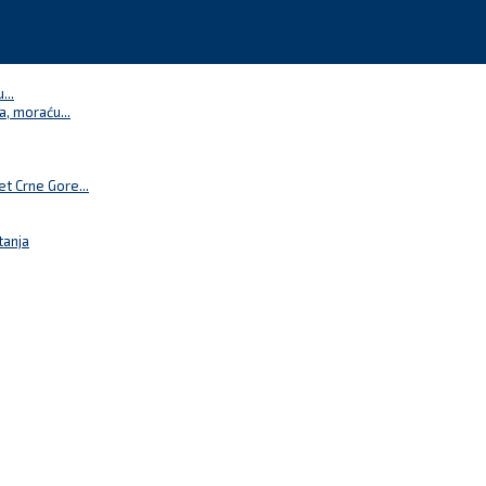
...
a, moraću...
t Crne Gore...
tanja