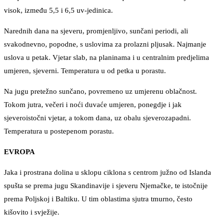
visok, između 5,5 i 6,5 uv-jedinica.
Narednih dana na sjeveru, promjenljivo, sunčani periodi, ali
svakodnevno, popodne, s uslovima za prolazni pljusak. Najmanje
uslova u petak. Vjetar slab, na planinama i u centralnim predjelima
umjeren, sjeverni. Temperatura u od petka u porastu.
Na jugu pretežno sunčano, povremeno uz umjerenu oblačnost.
Tokom jutra, večeri i noći duvaće umjeren, ponegdje i jak
sjeveroistočni vjetar, a tokom dana, uz obalu sjeverozapadni.
Temperatura u postepenom porastu.
EVROPA
Jaka i prostrana dolina u sklopu ciklona s centrom južno od Islanda
spušta se prema jugu Skandinavije i sjeveru Njemačke, te istočnije
prema Poljskoj i Baltiku. U tim oblastima sjutra tmurno, često
kišovito i svježije.