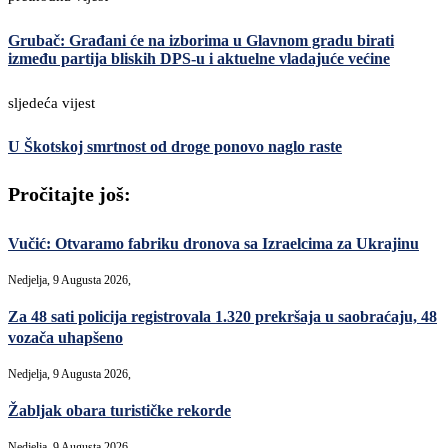
Grubač: Građani će na izborima u Glavnom gradu birati
između partija bliskih DPS-u i aktuelne vladajuće većine
sljedeća vijest
U Škotskoj smrtnost od droge ponovo naglo raste
Pročitajte još:
Vučić: Otvaramo fabriku dronova sa Izraelcima za Ukrajinu
Nedjelja, 9 Augusta 2026,
Za 48 sati policija registrovala 1.320 prekršaja u saobraćaju, 48
vozača uhapšeno
Nedjelja, 9 Augusta 2026,
Žabljak obara turističke rekorde
Nedjelja, 9 Augusta 2026,