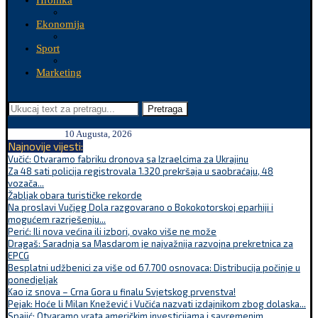
Hronika
Ekonomija
Sport
Marketing
Pretraga
10 Augusta, 2026
Najnovije vijesti:
Vučić: Otvaramo fabriku dronova sa Izraelcima za Ukrajinu
Za 48 sati policija registrovala 1.320 prekršaja u saobraćaju, 48
vozača...
Žabljak obara turističke rekorde
Na proslavi Vučjeg Dola razgovarano o Bokokotorskoj eparhiji i
mogućem razrješenju...
Perić: Ili nova većina ili izbori, ovako više ne može
Dragaš: Saradnja sa Masdarom je najvažnija razvojna prekretnica za
EPCG
Besplatni udžbenici za više od 67.700 osnovaca: Distribucija počinje u
ponedjeljak
Kao iz snova – Crna Gora u finalu Svjetskog prvenstva!
Pejak: Hoće li Milan Knežević i Vučića nazvati izdajnikom zbog dolaska...
Spajić: Otvaramo vrata američkim investicijama i savremenim