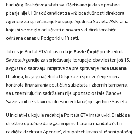
budućeg Drakićevog statusa. Očekivano je da se postavi
pitanje nije li i Drakić kandidat za vršioca dužnosti direktora
Agencije za sprečavanje korupcije. Sjednica Savjeta ASK-a na
kojoj bi se moglo odlučivati o novom v.d. direktora biće
održana danas u Podgorici u 14 sati.
Jutros je Portal ETV objavio da je
Pavle Ćupić
predsjednik
Savjeta Agencije za sprječavanje korupcije, obaviješten još 15.
avgusta o sadržaju Inicijative za preispitivanje rada
Dušana
Drakića
, bivšeg načelnika Odsjeka za sprovođenje mjera
kontrole finansiranja političkih subjekata i izbornih kampanja,
sa uznemirujućim sadržajem nije upoznao ostale članove
Savjeta niti je stavio na dnevni red današnje sjednice Savjeta.
U Inicijativi u koju je redakcija Portala ETV imala uvid, Drakić se
direktno optužuje da je ,,za vrijeme trajanja mandata četiri
različita direktora Agencije“, zloupotrebljavao službeni položaj