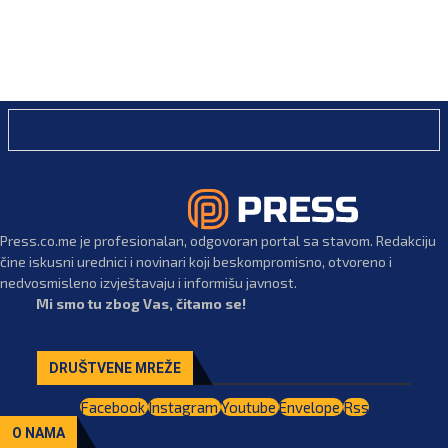
Press.co.me je profesionalan, odgovoran portal sa stavom. Redakciju
čine iskusni urednici i novinari koji beskompromisno, otvoreno i
nedvosmisleno izvještavaju i informišu javnost.
Mi smo tu zbog Vas, čitamo se!
DRUŠTVENE MREŽE
Facebook
Instagram
Youtube
Envelope
Rss
O NAMA