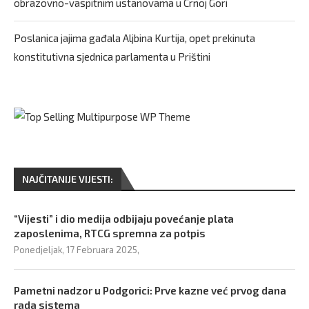
obrazovno-vaspitnim ustanovama u Crnoj Gori
Poslanica jajima gađala Aljbina Kurtija, opet prekinuta
konstitutivna sjednica parlamenta u Prištini
NAJČITANIJE VIJESTI:
“Vijesti” i dio medija odbijaju povećanje plata
zaposlenima, RTCG spremna za potpis
Ponedjeljak, 17 Februara 2025,
Pametni nadzor u Podgorici: Prve kazne već prvog dana
rada sistema