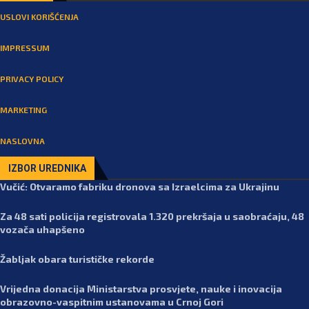
USLOVI KORIŠĆENJA
IMPRESSUM
PRIVACY POLICY
MARKETING
NASLOVNA
IZBOR UREDNIKA
Vučić: Otvaramo fabriku dronova sa Izraelcima za Ukrajinu
Za 48 sati policija registrovala 1.320 prekršaja u saobraćaju, 48
vozača uhapšeno
Žabljak obara turističke rekorde
Vrijedna donacija Ministarstva prosvjete, nauke i inovacija
obrazovno-vaspitnim ustanovama u Crnoj Gori