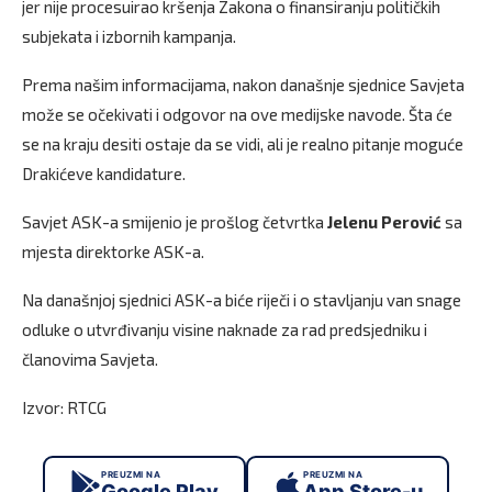
jer nije procesuirao kršenja Zakona o finansiranju političkih
subjekata i izbornih kampanja.
Prema našim informacijama, nakon današnje sjednice Savjeta
može se očekivati i odgovor na ove medijske navode. Šta će
se na kraju desiti ostaje da se vidi, ali je realno pitanje moguće
Drakićeve kandidature.
Savjet ASK-a smijenio je prošlog četvrtka
Jelenu Perović
sa
mjesta direktorke ASK-a.
Na današnjoj sjednici ASK-a biće riječi i o stavljanju van snage
odluke o utvrđivanju visine naknade za rad predsjedniku i
članovima Savjeta.
Izvor: RTCG
PREUZMI NA
PREUZMI NA
Google Play
App Store-u