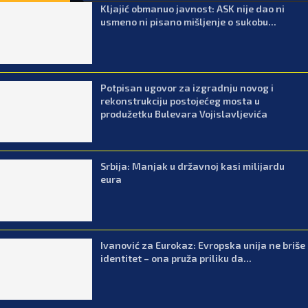
Kljajić obmanuo javnost: ASK nije dao ni
usmeno ni pisano mišljenje o sukobu...
Potpisan ugovor za izgradnju novog i
rekonstrukciju postojećeg mosta u
produžetku Bulevara Vojislavljevića
Srbija: Manjak u državnoj kasi milijardu
eura
Ivanović za Eurokaz: Evropska unija ne briše
identitet – ona pruža priliku da...