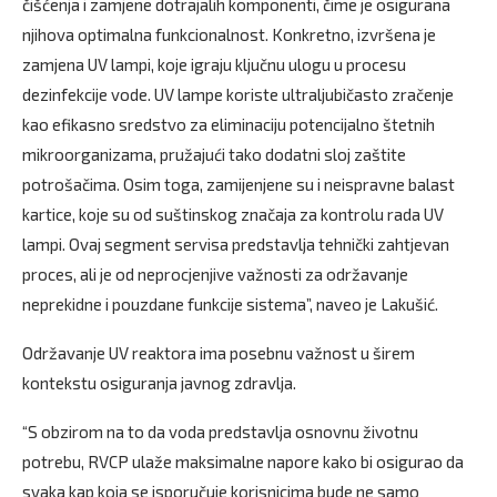
čišćenja i zamjene dotrajalih komponenti, čime je osigurana
njihova optimalna funkcionalnost. Konkretno, izvršena je
zamjena UV lampi, koje igraju ključnu ulogu u procesu
dezinfekcije vode. UV lampe koriste ultraljubičasto zračenje
kao efikasno sredstvo za eliminaciju potencijalno štetnih
mikroorganizama, pružajući tako dodatni sloj zaštite
potrošačima. Osim toga, zamijenjene su i neispravne balast
kartice, koje su od suštinskog značaja za kontrolu rada UV
lampi. Ovaj segment servisa predstavlja tehnički zahtjevan
proces, ali je od neprocjenjive važnosti za održavanje
neprekidne i pouzdane funkcije sistema”, naveo je Lakušić.
Održavanje UV reaktora ima posebnu važnost u širem
kontekstu osiguranja javnog zdravlja.
“S obzirom na to da voda predstavlja osnovnu životnu
potrebu, RVCP ulaže maksimalne napore kako bi osigurao da
svaka kap koja se isporučuje korisnicima bude ne samo