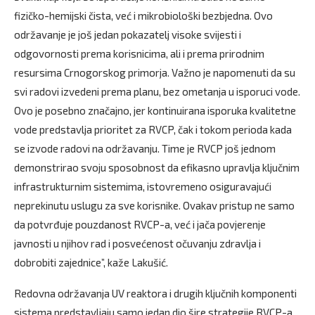
fizičko-hemijski čista, već i mikrobiološki bezbjedna. Ovo
održavanje je još jedan pokazatelj visoke svijesti i
odgovornosti prema korisnicima, ali i prema prirodnim
resursima Crnogorskog primorja. Važno je napomenuti da su
svi radovi izvedeni prema planu, bez ometanja u isporuci vode.
Ovo je posebno značajno, jer kontinuirana isporuka kvalitetne
vode predstavlja prioritet za RVCP, čak i tokom perioda kada
se izvode radovi na održavanju. Time je RVCP još jednom
demonstrirao svoju sposobnost da efikasno upravlja ključnim
infrastrukturnim sistemima, istovremeno osiguravajući
neprekinutu uslugu za sve korisnike. Ovakav pristup ne samo
da potvrđuje pouzdanost RVCP-a, već i jača povjerenje
javnosti u njihov rad i posvećenost očuvanju zdravlja i
dobrobiti zajednice”, kaže Lakušić.
Redovna održavanja UV reaktora i drugih ključnih komponenti
sistema predstavljaju samo jedan dio šire strategije RVCP-a