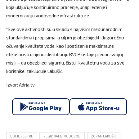
koja uključuje kontinuirano praćenje, unapređenje i
modernizaciju vodovodne infrastrukture.
“Sve ove aktivnosti su u skladu s najvišim međunarodnim
standardima i propisima, a cilj im je obezbijediti dugoročno
očuvanje kvaliteta vode, kao i postizanje maksimalne
efikasnosti u njenoj distribuciji. RVCP ostaje predan svojoj
misiji – da obezbijedi sigurnu, čistu i kvalitetnu vodu za sve
korisnike, zaključuje Lakušić.
Izvor: Adria.tv
PREUZMI NA
PREUZMI NA
Google Play
App Store-u
BOLJE SESTRE
REGIONALNI VODOVOD
ZORAN LAKUŠIĆ