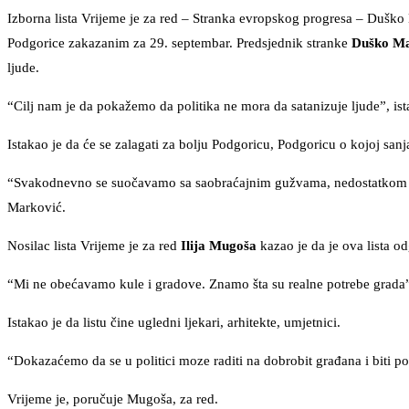
Izborna lista Vrijeme je za red – Stranka evropskog progresa – Dušk
Podgorice zakazanim za 29. septembar. Predsjednik stranke
Duško Ma
ljude.
“Cilj nam je da pokažemo da politika ne mora da satanizuje ljude”, is
Istakao je da će se zalagati za bolju Podgoricu, Podgoricu o kojoj san
“Svakodnevno se suočavamo sa saobraćajnim gužvama, nedostatkom vo
Marković.
Nosilac lista Vrijeme je za red
Ilija Mugoša
kazao je da je ova lista od
“Mi ne obećavamo kule i gradove. Znamo šta su realne potrebe grada
Istakao je da listu čine ugledni ljekari, arhitekte, umjetnici.
“Dokazaćemo da se u politici moze raditi na dobrobit građana i biti 
Vrijeme je, poručuje Mugoša, za red.