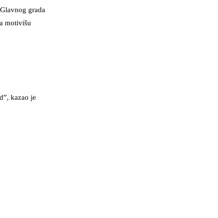
u Glavnog grada
da motivišu
”, kazao je