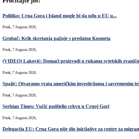
Pročitajte još:
Politiko: Crna Gora i Island mogle bi da uđu u EU u...
Petak, 7 Augusta 2026,
Grubač: Krik skretanja pažnje s predatog Kosmeta
Petak, 7 Augusta 2026,
(VIDEO) Laković: Domaći proizvodi u rukama svjetskih zvanični
Petak, 7 Augusta 2026,
Spajić: Otvaramo vrata američkim investicijama i savremenim teh
Petak, 7 Augusta 2026,
Serbian Times: Vučić podijelio crkvu u Crnoj Gori
Petak, 7 Augusta 2026,
Delegacija EU: Crna Gora nije dio inicijative za centre za migrant