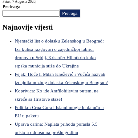
Petak, 7 Augusta 2026,
Pretraga
Pretraga
Najnovije vijesti
Njemački list o dolasku Zelenskog u Beograd:
Iza kulisa razgovori o zajedničkoj fabrici
dronova u Srbiji, Kristofer Hil otkrio kako
srpska municija stiže do Ukrajine
Pejak: Hoće li Milan Knežević i Vučića nazvati
izdajnikom zbog dolaska Zelenskog u Beograd?
Koprivica: Ko ide Amfilohijevim putem, ne
skreće sa Hristove staze!
Politiko: Crna Gora i Island mogle bi da uđu u
EU u paketu
Uprava carina: Naplata prihoda porasla 5,5
odsto u odnosu na prošlu godinu