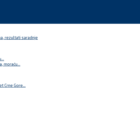
a, rezultati saradnje
...
a, moraću...
t Crne Gore...