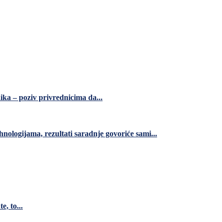
ka – poziv privrednicima da...
nologijama, rezultati saradnje govoriće sami...
e, to...