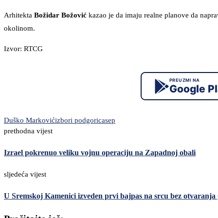
Arhitekta
Božidar Božović
kazao je da imaju realne planove da napra
okolinom.
Izvor: RTCG
PREUZMI NA
Google P
Duško Marković
izbori podgorica
sep
prethodna vijest
Izrael pokrenuo veliku vojnu operaciju na Zapadnoj obali
sljedeća vijest
U Sremskoj Kamenici izveden prvi bajpas na srcu bez otvaranja