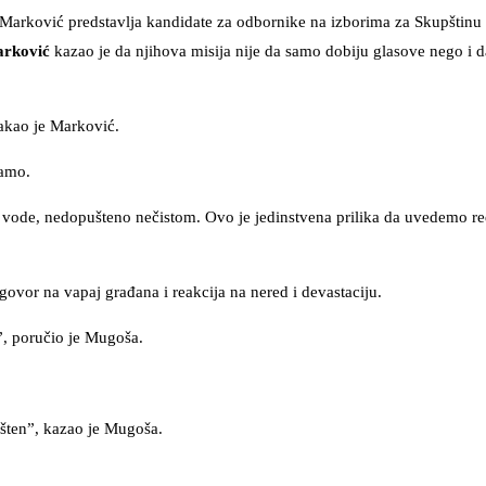
o Marković predstavlja kandidate za odbornike na izborima za Skupštin
rković
kazao je da njihova misija nije da samo dobiju glasove nego i 
takao je Marković.
jamo.
de, nedopušteno nečistom. Ovo je jedinstvena prilika da uvedemo red
govor na vapaj građana i reakcija na nered i devastaciju.
”, poručio je Mugoša.
pošten”, kazao je Mugoša.