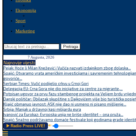
Hronika
Ekonomija
Sport
Marketing
Pretraga
7 Augusta, 2026
Najnovije vijesti:
Pejak: Hoće li Milan Knežević i Vučića nazvati izdajnikom zbog dolaska...
Spajić: Otvaramo vrata američkim investicijama i savremenim tehnologijam
govoriće...
Serbian Times: Vučić podijelio crkvu u Crnoj Gori
Delegacija EU: Crna Gora nije dio inicijative za centre za migrante,...
Potpisan ugovor za prvu fazu stambenog projekta na Veljem brdu vrijednu
Danski političar: Obilazak skupštine s Dajkovićem više bio turistička posjet
Kljajić obmanuo javnost: ASK nije dao ni usmeno ni pisano mišljenje...
Srbija: Manjak u državnoj kasi milijardu eura
Ivanović za Eurokaz: Evropska unija ne briše identitet – ona pruža...
Spajić: Snažno podržavamo domaće festivale koji godinama grade identite
▶️ Radio Press LIVE!
🔊