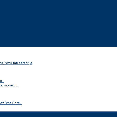
a, rezultati saradnje
...
a, moraću...
t Crne Gore...