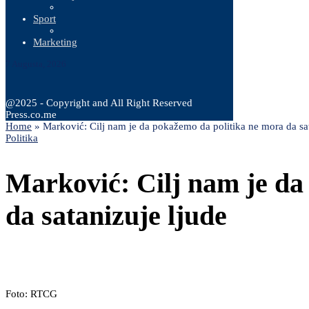
Sport
Marketing
7 Augusta, 2026
@2025 - Copyright and All Right Reserved
Press.co.me
Home
»
Marković: Cilj nam je da pokažemo da politika ne mora da sat
Politika
Marković: Cilj nam je da
da satanizuje ljude
Foto: RTCG