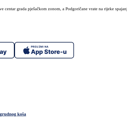
ve centar grada pješačkom zonom, a Podgoričane vrate na rijeke spajan
PREUZMI NA
lay
App Store-u
 grudnog koša