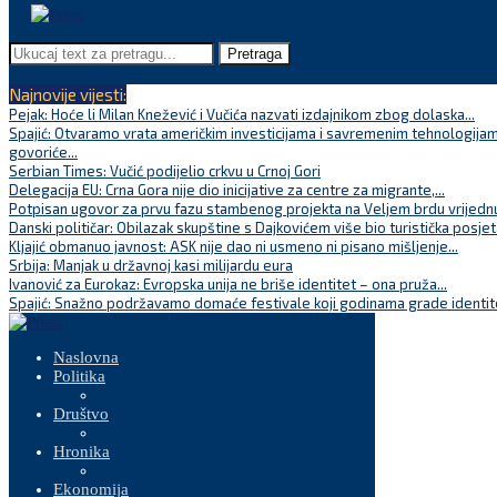
Pretraga
Najnovije vijesti:
Pejak: Hoće li Milan Knežević i Vučića nazvati izdajnikom zbog dolaska...
Spajić: Otvaramo vrata američkim investicijama i savremenim tehnologijam
govoriće...
Serbian Times: Vučić podijelio crkvu u Crnoj Gori
Delegacija EU: Crna Gora nije dio inicijative za centre za migrante,...
Potpisan ugovor za prvu fazu stambenog projekta na Veljem brdu vrijednu
Danski političar: Obilazak skupštine s Dajkovićem više bio turistička posjet
Kljajić obmanuo javnost: ASK nije dao ni usmeno ni pisano mišljenje...
Srbija: Manjak u državnoj kasi milijardu eura
Ivanović za Eurokaz: Evropska unija ne briše identitet – ona pruža...
Spajić: Snažno podržavamo domaće festivale koji godinama grade identite
Naslovna
Politika
Društvo
Hronika
Ekonomija