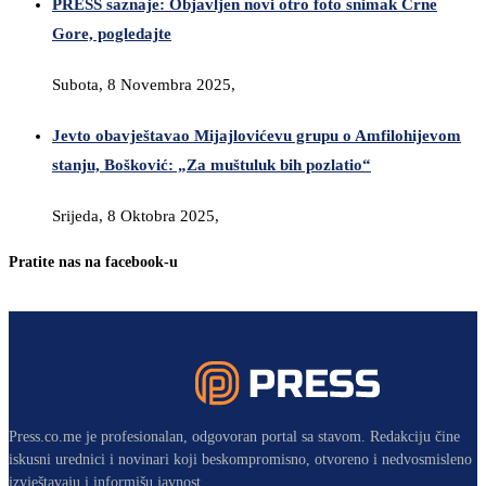
PRESS saznaje: Objavljen novi otro foto snimak Crne
Gore, pogledajte
Subota, 8 Novembra 2025,
Jevto obavještavao Mijajlovićevu grupu o Amfilohijevom
stanju, Bošković: „Za muštuluk bih pozlatio“
Srijeda, 8 Oktobra 2025,
Pratite nas na facebook-u
Press.co.me je profesionalan, odgovoran portal sa stavom. Redakciju čine
iskusni urednici i novinari koji beskompromisno, otvoreno i nedvosmisleno
izvještavaju i informišu javnost.