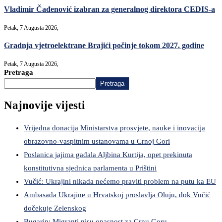
Vladimir Čađenović izabran za generalnog direktora CEDIS-a
Petak, 7 Augusta 2026,
Gradnja vjetroelektrane Brajići počinje tokom 2027. godine
Petak, 7 Augusta 2026,
Pretraga
Pretraga
Najnovije vijesti
Vrijedna donacija Ministarstva prosvjete, nauke i inovacija
obrazovno-vaspitnim ustanovama u Crnoj Gori
Poslanica jajima gađala Aljbina Kurtija, opet prekinuta
konstitutivna sjednica parlamenta u Prištini
Vučić: Ukrajini nikada nećemo praviti problem na putu ka EU
Ambasada Ukrajine u Hrvatskoj proslavlja Oluju, dok Vučić
dočekuje Zelenskog
Bugarin: Migranti nisu opasnost za Crnu Goru