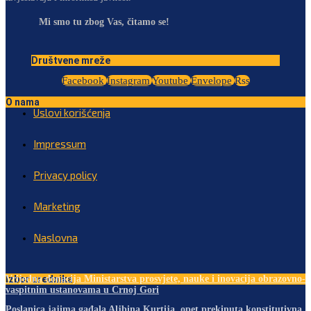
Mi smo tu zbog Vas, čitamo se!
Društvene mreže
Facebook
Instagram
Youtube
Envelope
Rss
O nama
Uslovi korišćenja
Impressum
Privacy policy
Marketing
Naslovna
Izbor urednika
Vrijedna donacija Ministarstva prosvjete, nauke i inovacija obrazovno-
vaspitnim ustanovama u Crnoj Gori
Poslanica jajima gađala Aljbina Kurtija, opet prekinuta konstitutivna