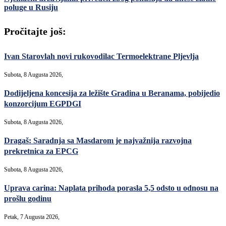
poluge u Rusiju
Pročitajte još:
Ivan Starovlah novi rukovodilac Termoelektrane Pljevlja
Subota, 8 Augusta 2026,
Dodijeljena koncesija za ležište Gradina u Beranama, pobijedio
konzorcijum EGPDGI
Subota, 8 Augusta 2026,
Dragaš: Saradnja sa Masdarom je najvažnija razvojna
prekretnica za EPCG
Subota, 8 Augusta 2026,
Uprava carina: Naplata prihoda porasla 5,5 odsto u odnosu na
prošlu godinu
Petak, 7 Augusta 2026,