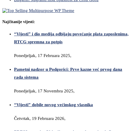
Najčitanije vijesti:
“Vijesti” i dio medija odbijaju povećanje plata zaposlenima,
RTCG spremna za potpis
Ponedjeljak, 17 Februara 2025,
Pametni nadzor u Podgorici: Prve kazne već prvog dana
rada sistema
Ponedjeljak, 17 Novembra 2025,
“Vijesti” dobile novog većinskog vlasnika
Četvrtak, 19 Februara 2026,