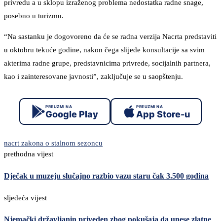
privredu a u sklopu izraženog problema nedostatka radne snage,
posebno u turizmu.
“Na sastanku je dogovoreno da će se radna verzija Nacrta predstaviti
u oktobru tekuće godine, nakon čega slijede konsultacije sa svim
akterima radne grupe, predstavnicima privrede, socijalnih partnera,
kao i zainteresovane javnosti”, zaključuje se u saopštenju.
PREUZMI NA
PREUZMI NA
Google Play
App Store-u
nacrt zakona o stalnom sezoncu
prethodna vijest
Dječak u muzeju slučajno razbio vazu staru čak 3.500 godina
sljedeća vijest
Njemački državljanin priveden zbog pokušaja da unese zlatne