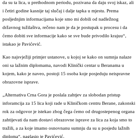
da su ta lica, u prethodnom periodu, pozivana da daju svoj iskaz, ali
i četiri godine kasnije taj slučaj i dalje tapka u mjestu. Prema
posljednjim informacijama koje smo mi dobili od nadležnog
državnog tužilaštva, rečeno nam je da je postupak u procesu i da
ćemo dobiti sve informacije kako se sve bude privodilo krajuu“,
istakao je Pavićević.
Kao najsvježiji primjer ustanove, u kojoj se kako on sumnja nalaze
oni sa lažnim diplomama, navodi Klinički centar u Beranama u
kojem, kako je naveo, postoji 15 osoba koje posjeduju neispravne
obrazovne isprave.
„Alternativa Crna Gora je poslala zahtjev za slobodan pristup
inforamcija za 15 lica koji rade u Kliničkom centru Berane, zakonski
rok za odgovor je istekao zbog čega ćemo od drugostepenog organa
zahtijevati da nam dostavi obrazovne isprave za lica za koja smo to
tražili, a za koje imamo osnovnanu sumnju da su u posjedu lažnih
diploma“, naglasio je Pavićević.