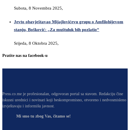
Subota, 8 Novembra 2025,
Jevto obavještavao Mijajlovićevu grupu o Amfilohijevom
stanju, Bošković: „Za muštuluk bih pozlatio“
Srijeda, 8 Oktobra 2025,
Pratite nas na facebook-u
Press.co.me je profesionalan, odgovoran portal sa stavom. Redakciju čine
iskusni urednici i novinari koji beskompromisno, otvoreno i nedvosmisleno
izvještavaju i informišu javnost.
Mi smo tu zbog Vas, čitamo se!