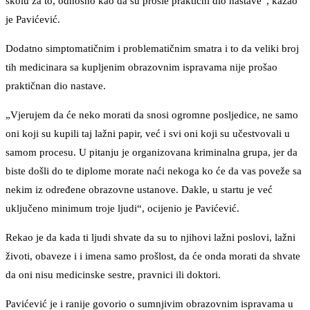
školu za to, odnosno kao da su prošle praktični dio nastave“, kazao
je Pavićević.
Dodatno simptomatičnim i problematičnim smatra i to da veliki broj
tih medicinara sa kupljenim obrazovnim ispravama nije prošao
praktičnan dio nastave.
„Vjerujem da će neko morati da snosi ogromne posljedice, ne samo
oni koji su kupili taj lažni papir, već i svi oni koji su učestvovali u
samom procesu. U pitanju je organizovana kriminalna grupa, jer da
biste došli do te diplome morate naći nekoga ko će da vas poveže sa
nekim iz određene obrazovne ustanove. Dakle, u startu je već
uključeno minimum troje ljudi“, ocijenio je Pavićević.
Rekao je da kada ti ljudi shvate da su to njihovi lažni poslovi, lažni
životi, obaveze i i imena samo prošlost, da će onda morati da shvate
da oni nisu medicinske sestre, pravnici ili doktori.
Pavićević je i ranije govorio o sumnjivim obrazovnim ispravama u