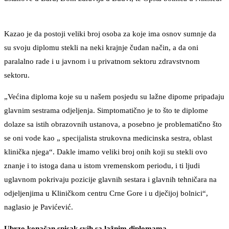
Kazao je da postoji veliki broj osoba za koje ima osnov sumnje da
su svoju diplomu stekli na neki krajnje čudan način, a da oni
paralalno rade i u javnom i u privatnom sektoru zdravstvnom
sektoru.
„Većina diploma koje su u našem posjedu su lažne dipome pripadaju
glavnim sestrama odjeljenja. Simptomatično je to što te diplome
dolaze sa istih obrazovnih ustanova, a posebno je problematično što
se oni vode kao „ specijalista strukovna medicinska sestra, oblast
klinička njega“. Dakle imamo veliki broj onih koji su stekli ovo
znanje i to istoga dana u istom vremenskom periodu, i ti ljudi
uglavnom pokrivaju pozicije glavnih sestara i glavnih tehničara na
odjeljenjima u Kliničkom centru Crne Gore i u dječijoj bolnici“,
naglasio je Pavićević.
Ubrzo konačan spisak svih sa lažnim diplomama