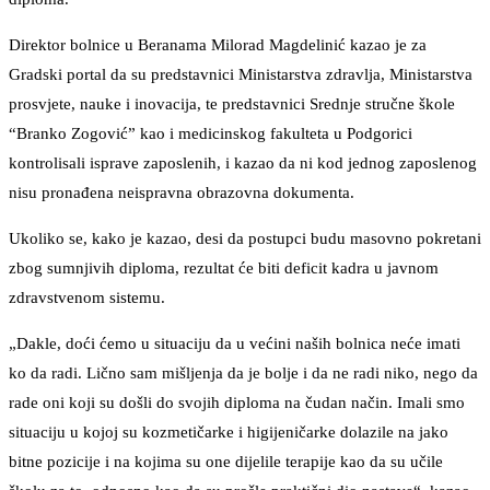
Direktor bolnice u Beranama Milorad Magdelinić kazao je za
Gradski portal da su predstavnici Ministarstva zdravlja, Ministarstva
prosvjete, nauke i inovacija, te predstavnici Srednje stručne škole
“Branko Zogović” kao i medicinskog fakulteta u Podgorici
kontrolisali isprave zaposlenih, i kazao da ni kod jednog zaposlenog
nisu pronađena neispravna obrazovna dokumenta.
Ukoliko se, kako je kazao, desi da postupci budu masovno pokretani
zbog sumnjivih diploma, rezultat će biti deficit kadra u javnom
zdravstvenom sistemu.
„Dakle, doći ćemo u situaciju da u većini naših bolnica neće imati
ko da radi. Lično sam mišljenja da je bolje i da ne radi niko, nego da
rade oni koji su došli do svojih diploma na čudan način. Imali smo
situaciju u kojoj su kozmetičarke i higijeničarke dolazile na jako
bitne pozicije i na kojima su one dijelile terapije kao da su učile