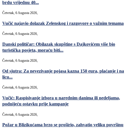
brdu vrijednu 40...
Četvrtak, 6 Augusta 2026,
Vučić najavio dolazak Zelenskog i razgovore o važnim temama
Četvrtak, 6 Augusta 2026,
Danski političar: Obilazak skupštine s Dajkovićem više bio
turistička posjeta, moraću biti...
Četvrtak, 6 Augusta 2026,
Od sjutra: Za nevezivanje pojasa kazna 150 eura, plaćanje i na
licu...
Četvrtak, 6 Augusta 2026,
Vučić: Raspisivanje izbora u narednim danima ili nedeljama,
podnijeću ostavku prije kampanje
Četvrtak, 6 Augusta 2026,
Požar u Blizikućama brzo se proširio, zahvatio veliku površinu