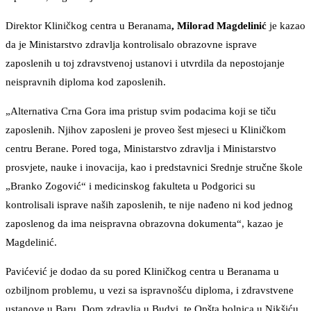
Direktor Kliničkog centra u Beranama
, Milorad Magdelinić
je kazao
da je Ministarstvo zdravlja kontrolisalo obrazovne isprave
zaposlenih u toj zdravstvenoj ustanovi i utvrdila da nepostojanje
neispravnih diploma kod zaposlenih.
„Alternativa Crna Gora ima pristup svim podacima koji se tiču
zaposlenih. Njihov zaposleni je proveo šest mjeseci u Kliničkom
centru Berane. Pored toga, Ministarstvo zdravlja i Ministarstvo
prosvjete, nauke i inovacija, kao i predstavnici Srednje stručne škole
„Branko Zogović“ i medicinskog fakulteta u Podgorici su
kontrolisali isprave naših zaposlenih, te nije nađeno ni kod jednog
zaposlenog da ima neispravna obrazovna dokumenta“, kazao je
Magdelinić.
Pavićević je dodao da su pored Kliničkog centra u Beranama u
ozbiljnom problemu, u vezi sa ispravnošću diploma, i zdravstvene
ustanove u Baru, Dom zdravlja u Budvi, te Opšta bolnica u Nikšiću.