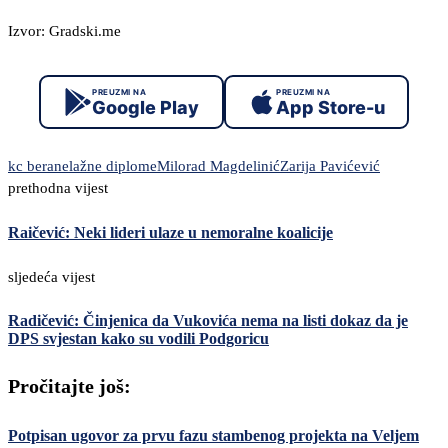
Izvor: Gradski.me
PREUZMI NA
PREUZMI NA
Google Play
App Store-u
kc berane
lažne diplome
Milorad Magdelinić
Zarija Pavićević
prethodna vijest
Raičević: Neki lideri ulaze u nemoralne koalicije
sljedeća vijest
Radičević: Činjenica da Vukovića nema na listi dokaz da je
DPS svjestan kako su vodili Podgoricu
Pročitajte još:
Potpisan ugovor za prvu fazu stambenog projekta na Veljem