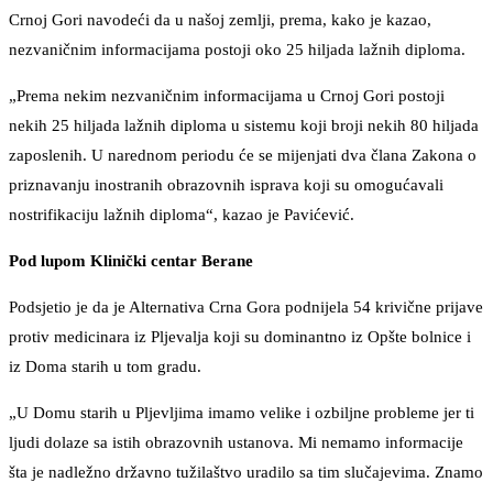
Crnoj Gori navodeći da u našoj zemlji, prema, kako je kazao,
nezvaničnim informacijama postoji oko 25 hiljada lažnih diploma.
„Prema nekim nezvaničnim informacijama u Crnoj Gori postoji
nekih 25 hiljada lažnih diploma u sistemu koji broji nekih 80 hiljada
zaposlenih. U narednom periodu će se mijenjati dva člana Zakona o
priznavanju inostranih obrazovnih isprava koji su omogućavali
nostrifikaciju lažnih diploma“, kazao je Pavićević.
Pod lupom Klinički centar Berane
Podsjetio je da je Alternativa Crna Gora podnijela 54 krivične prijave
protiv medicinara iz Pljevalja koji su dominantno iz Opšte bolnice i
iz Doma starih u tom gradu.
„U Domu starih u Pljevljima imamo velike i ozbiljne probleme jer ti
ljudi dolaze sa istih obrazovnih ustanova. Mi nemamo informacije
šta je nadležno državno tužilaštvo uradilo sa tim slučajevima. Znamo