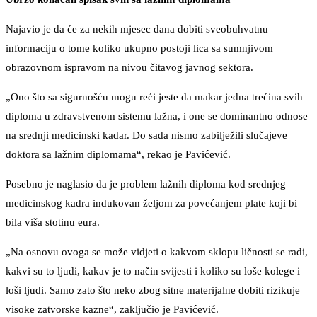
Najavio je da će za nekih mjesec dana dobiti sveobuhvatnu
informaciju o tome koliko ukupno postoji lica sa sumnjivom
obrazovnom ispravom na nivou čitavog javnog sektora.
„Ono što sa sigurnošću mogu reći jeste da makar jedna trećina svih
diploma u zdravstvenom sistemu lažna, i one se dominantno odnose
na srednji medicinski kadar. Do sada nismo zabilježili slučajeve
doktora sa lažnim diplomama“, rekao je Pavićević.
Posebno je naglasio da je problem lažnih diploma kod srednjeg
medicinskog kadra indukovan željom za povećanjem plate koji bi
bila viša stotinu eura.
„Na osnovu ovoga se može vidjeti o kakvom sklopu ličnosti se radi,
kakvi su to ljudi, kakav je to način svijesti i koliko su loše kolege i
loši ljudi. Samo zato što neko zbog sitne materijalne dobiti rizikuje
visoke zatvorske kazne“, zaključio je Pavićević.