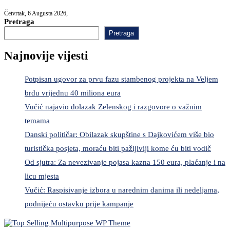
Četvrtak, 6 Augusta 2026,
Pretraga
Pretraga
Najnovije vijesti
Potpisan ugovor za prvu fazu stambenog projekta na Veljem
brdu vrijednu 40 miliona eura
Vučić najavio dolazak Zelenskog i razgovore o važnim
temama
Danski političar: Obilazak skupštine s Dajkovićem više bio
turistička posjeta, moraću biti pažljiviji kome ću biti vodič
Od sjutra: Za nevezivanje pojasa kazna 150 eura, plaćanje i na
licu mjesta
Vučić: Raspisivanje izbora u narednim danima ili nedeljama,
podnijeću ostavku prije kampanje