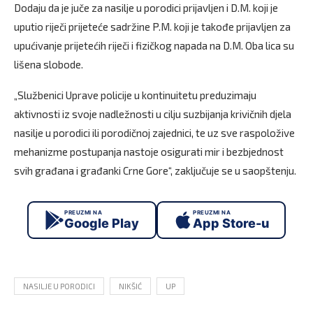
Dodaju da je juče za nasilje u porodici prijavljen i D.M. koji je
uputio riječi prijeteće sadržine P.M. koji je takođe prijavljen za
upućivanje prijetećih riječi i fizičkog napada na D.M. Oba lica su
lišena slobode.
„Službenici Uprave policije u kontinuitetu preduzimaju
aktivnosti iz svoje nadležnosti u cilju suzbijanja krivičnih djela
nasilje u porodici ili porodičnoj zajednici, te uz sve raspoložive
mehanizme postupanja nastoje osigurati mir i bezbjednost
svih građana i građanki Crne Gore“, zaključuje se u saopštenju.
PREUZMI NA
PREUZMI NA
Google Play
App Store-u
NASILJE U PORODICI
NIKŠIĆ
UP