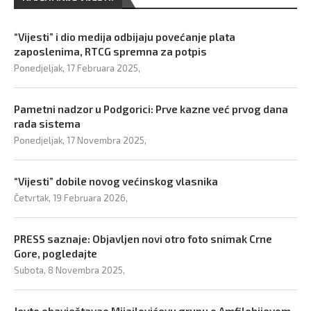
“Vijesti” i dio medija odbijaju povećanje plata
zaposlenima, RTCG spremna za potpis
Ponedjeljak, 17 Februara 2025,
Pametni nadzor u Podgorici: Prve kazne već prvog dana
rada sistema
Ponedjeljak, 17 Novembra 2025,
“Vijesti” dobile novog većinskog vlasnika
Četvrtak, 19 Februara 2026,
PRESS saznaje: Objavljen novi otro foto snimak Crne
Gore, pogledajte
Subota, 8 Novembra 2025,
Jevto obavještavao Mijajlovićevu grupu o Amfilohijevom