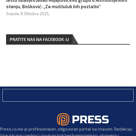
stanju, Bošković: „Za muštuluk bih pozlatio“
Srijeda, 8 Oktobra 2025,
PRATITE NAS NA FACEBOOK-U
Press.co.me je profesionalan, odgovoran portal sa stavom. Redakciju
čine iskusni urednici i novinari koji beskompromisno, otvoreno i