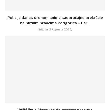
Policija danas dronom snima saobraćajne prekršaje
na putnim pravcima Podgorica – Bar...
Srijeda, 5 Augusta 2026,
Vučić čuva Marovića do zastare presude