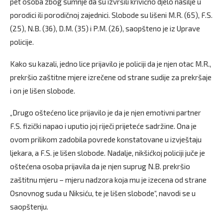
pet osoba zbog sumnje da su izvršili krivično djelo nasilje u
porodici ili porodičnoj zajednici. Slobode su lišeni M.R. (65), F.S.
(25), N.B. (36), D.M. (35) i P.M. (26), saopšteno je iz Uprave
policije.
Kako su kazali, jedno lice prijavilo je policiji da je njen otac M.R.,
prekršio zaštitne mjere izrečene od strane sudije za prekršaje
i on je lišen slobode.
„Drugo oštećeno lice prijavilo je da je njen emotivni partner
F.S. fizički napao i uputio joj riječi prijeteće sadržine. Ona je
ovom prilikom zadobila povrede konstatovane u izvještaju
ljekara, a F.S. je lišen slobode. Nadalje, nikšićkoj policiji juče je
oštećena osoba prijavila da je njen suprug N.B. prekršio
zaštitnu mjeru – mjeru nadzora koja mu je izecena od strane
Osnovnog suda u Niksiću, te je lišen slobode“, navodi se u
saopštenju.