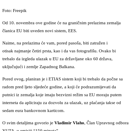
Foto: Freepik
Od 10. novembra ove godine će na graničnim prelazima zemalja
članica EU biti uveden novi sistem, EES.
Naime, na prelazima će vam, pored pasoša, biti zatražen i
otisak najmanje četiri prsta, kao i da vas fotografišu. Ovako bi
trebalo da izgleda ulazak u EU za državljane oko 60 država,
uključujući i zemlje Zapadnog Balkana.
Pored ovog, planiran je i ETIAS sistem koji bi trebalo da počne sa
radom pred ljeto sljedeće godine, a koji će podrazumijevati da
putnici iz zemalja koje imaju bezvizni režim sa EU moraju putem
interneta da apliciraju za dozvolu za ulazak, uz plaćanja takse od
sedam eura bankovnom karticom.
O svim detaljima govorio je
Vladimir Vlaho
, Član Upravnog odbora
YUTA, u emisiji “150 minuta”.