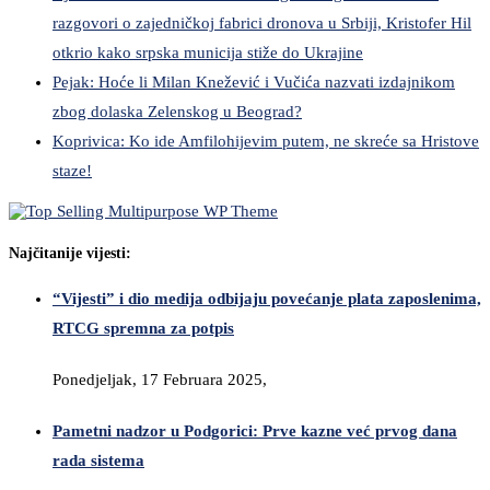
razgovori o zajedničkoj fabrici dronova u Srbiji, Kristofer Hil
otkrio kako srpska municija stiže do Ukrajine
Pejak: Hoće li Milan Knežević i Vučića nazvati izdajnikom
zbog dolaska Zelenskog u Beograd?
Koprivica: Ko ide Amfilohijevim putem, ne skreće sa Hristove
staze!
Najčitanije vijesti:
“Vijesti” i dio medija odbijaju povećanje plata zaposlenima,
RTCG spremna za potpis
Ponedjeljak, 17 Februara 2025,
Pametni nadzor u Podgorici: Prve kazne već prvog dana
rada sistema