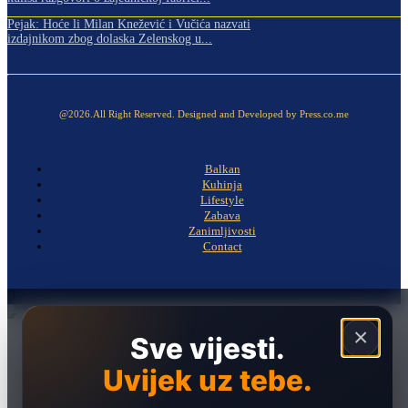
Pejak: Hoće li Milan Knežević i Vučića nazvati
izdajnikom zbog dolaska Zelenskog u...
@2026.All Right Reserved. Designed and Developed by Press.co.me
Balkan
Kuhinja
Lifestyle
Zabava
Zanimljivosti
Contact
×
Sve vijesti.
Naslovna
Politika
Uvijek uz tebe.
Društvo