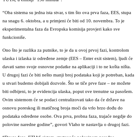
“Oba sistema su jedna ista stvar, s tim što ova prva faza, EES, stupa
na snagu 6. oktobra, a u primjeni će biti od 10. novembra. To je
eksperimentalna faza da Evropska komisija provjeri kako sve
funkcioniše.
Ono što je razlika za putnike, to je da u ovoj prvoj fazi, kontrolom
ulaska i izlaska iz određene zemje (EES – Enter exit sistem), ljudi će
davati samo svoje osnovne podatke na aplikaciji i to ne košta ništa.
U drugoj fazi će biti nešto manji broj podataka koji je potreban, kada
u stvari budemo dobijali dozvole. Što se tiče prve faze – ne možete
biti odbijeni, to je evidencija ulaska, poput ove trenutne sa pasošem.
Ovim sistemom će se podaci centralizovati tako da će države na
osnovu poreskog ili matičnog broja moći da vrlo brzo dođu do
podataka određene osobe. Ova prva, probna faza, trajaće negdje do
polovine naredne godine”, govori Vlaho te nastavlja o drugoj fazi.