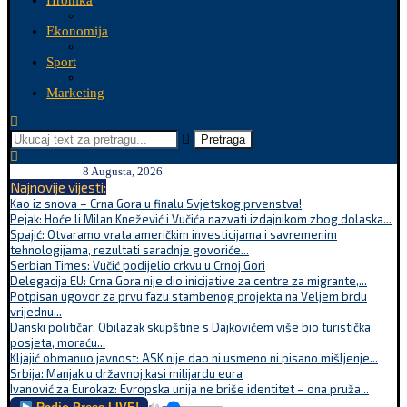
Hronika
Ekonomija
Sport
Marketing
Pretraga
8 Augusta, 2026
Najnovije vijesti:
Kao iz snova – Crna Gora u finalu Svjetskog prvenstva!
Pejak: Hoće li Milan Knežević i Vučića nazvati izdajnikom zbog dolaska...
Spajić: Otvaramo vrata američkim investicijama i savremenim
tehnologijama, rezultati saradnje govoriće...
Serbian Times: Vučić podijelio crkvu u Crnoj Gori
Delegacija EU: Crna Gora nije dio inicijative za centre za migrante,...
Potpisan ugovor za prvu fazu stambenog projekta na Veljem brdu
vrijednu...
Danski političar: Obilazak skupštine s Dajkovićem više bio turistička
posjeta, moraću...
Kljajić obmanuo javnost: ASK nije dao ni usmeno ni pisano mišljenje...
Srbija: Manjak u državnoj kasi milijardu eura
Ivanović za Eurokaz: Evropska unija ne briše identitet – ona pruža...