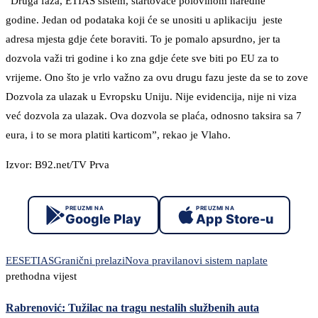
“Druga faza, ETIAS sistem, startovaće polovinom naredne
godine. Jedan od podataka koji će se unositi u aplikaciju jeste
adresa mjesta gdje ćete boraviti. To je pomalo apsurdno, jer ta
dozvola važi tri godine i ko zna gdje ćete sve biti po EU za to
vrijeme. Ono što je vrlo važno za ovu drugu fazu jeste da se to zove
Dozvola za ulazak u Evropsku Uniju. Nije evidencija, nije ni viza
već dozvola za ulazak. Ova dozvola se plaća, odnosno taksira sa 7
eura, i to se mora platiti karticom”, rekao je Vlaho.
Izvor: B92.net/TV Prva
PREUZMI NA
PREUZMI NA
Google Play
App Store-u
EES
ETIAS
Granični prelazi
Nova pravila
novi sistem naplate
prethodna vijest
Rabrenović: Tužilac na tragu nestalih službenih auta