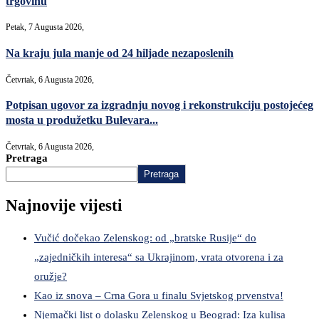
trgovinu
Petak, 7 Augusta 2026,
Na kraju jula manje od 24 hiljade nezaposlenih
Četvrtak, 6 Augusta 2026,
Potpisan ugovor za izgradnju novog i rekonstrukciju postojećeg
mosta u produžetku Bulevara...
Četvrtak, 6 Augusta 2026,
Pretraga
Pretraga
Najnovije vijesti
Vučić dočekao Zelenskog: od „bratske Rusije“ do
„zajedničkih interesa“ sa Ukrajinom, vrata otvorena i za
oružje?
Kao iz snova – Crna Gora u finalu Svjetskog prvenstva!
Njemački list o dolasku Zelenskog u Beograd: Iza kulisa