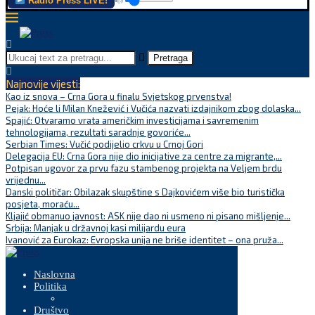
Radio Press LIVE!
Pretraga
Najnovije vijesti:
Kao iz snova – Crna Gora u finalu Svjetskog prvenstva!
Pejak: Hoće li Milan Knežević i Vučića nazvati izdajnikom zbog dolaska...
Spajić: Otvaramo vrata američkim investicijama i savremenim
tehnologijama, rezultati saradnje govoriće...
Serbian Times: Vučić podijelio crkvu u Crnoj Gori
Delegacija EU: Crna Gora nije dio inicijative za centre za migrante,...
Potpisan ugovor za prvu fazu stambenog projekta na Veljem brdu
vrijednu...
Danski političar: Obilazak skupštine s Dajkovićem više bio turistička
posjeta, moraću...
Kljajić obmanuo javnost: ASK nije dao ni usmeno ni pisano mišljenje...
Srbija: Manjak u državnoj kasi milijardu eura
Ivanović za Eurokaz: Evropska unija ne briše identitet – ona pruža...
Naslovna
Politika
Društvo