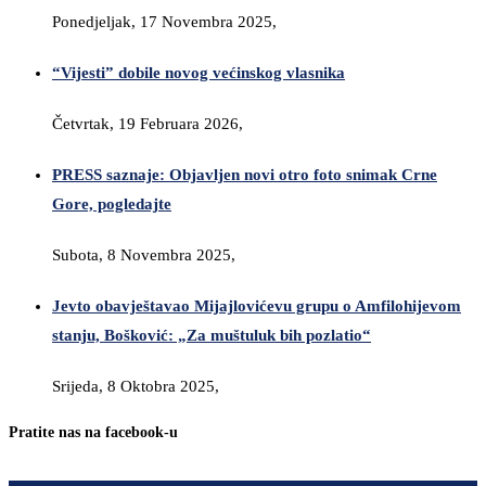
Ponedjeljak, 17 Novembra 2025,
“Vijesti” dobile novog većinskog vlasnika
Četvrtak, 19 Februara 2026,
PRESS saznaje: Objavljen novi otro foto snimak Crne
Gore, pogledajte
Subota, 8 Novembra 2025,
Jevto obavještavao Mijajlovićevu grupu o Amfilohijevom
stanju, Bošković: „Za muštuluk bih pozlatio“
Srijeda, 8 Oktobra 2025,
Pratite nas na facebook-u