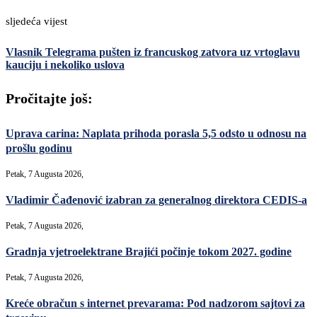
sljedeća vijest
Vlasnik Telegrama pušten iz francuskog zatvora uz vrtoglavu
kauciju i nekoliko uslova
Pročitajte još:
Uprava carina: Naplata prihoda porasla 5,5 odsto u odnosu na
prošlu godinu
Petak, 7 Augusta 2026,
Vladimir Čađenović izabran za generalnog direktora CEDIS-a
Petak, 7 Augusta 2026,
Gradnja vjetroelektrane Brajići počinje tokom 2027. godine
Petak, 7 Augusta 2026,
Kreće obračun s internet prevarama: Pod nadzorom sajtovi za